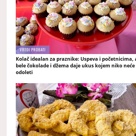
VREDI PROBATI
Kolač idealan za praznike: Uspeva i početnicima, 
bele čokolade i džema daje ukus kojem niko neće
odoleti