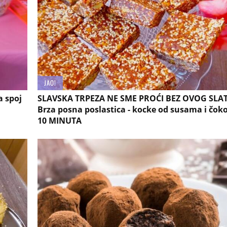
JAO!
a spoj
SLAVSKA TRPEZA NE SME PROĆI BEZ OVOG SLAT
Brza posna poslastica - kocke od susama i čok
10 MINUTA