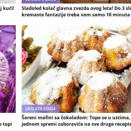
j kući!
Sladoled kolač glavna zvezda ovog leta! Do 3 sl
kremaste fantazije treba vam samo 10 minuta
UKUS KOJI OSVAJA
Šareni mafini sa čokoladom: Tope se u ustima, 
e topi
jednom spremi zaboraviće na sve druge recept