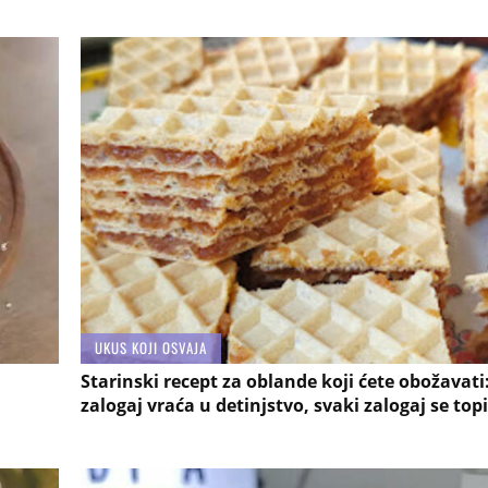
UKUS KOJI OSVAJA
Starinski recept za oblande koji ćete obožavati
zalogaj vraća u detinjstvo, svaki zalogaj se top