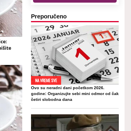
Preporučeno
ce:
išite
NA VREME SVE
Ovo su neradni dani početkom 2026.
godine: Organizujte sebi mini odmor od čak
četiri slobodna dana