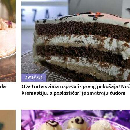
SAVRŠENA
 da
Ova torta svima uspeva iz prvog pokušaja! Neć
kremastiju, a poslastičari je smatraju čudom