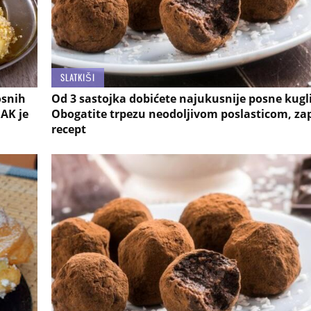
SLATKIŠI
osnih
Od 3 sastojka dobićete najukusnije posne kugli
JAK je
Obogatite trpezu neodoljivom poslasticom, zap
recept