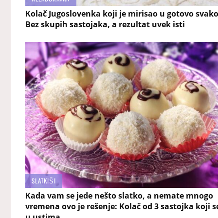
Kolač Jugoslovenka koji je mirisao u gotovo svako
Bez skupih sastojaka, a rezultat uvek isti
SLATKIŠI
Kada vam se jede nešto slatko, a nemate mnogo
vremena ovo je rešenje: Kolač od 3 sastojka koji s
u ustima