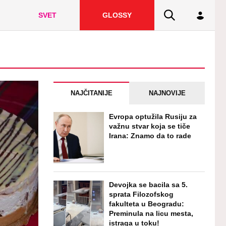
SVET
GLOSSY
NAJČITANIJE
NAJNOVIJE
Evropa optužila Rusiju za
važnu stvar koja se tiče
Irana: Znamo da to rade
Devojka se bacila sa 5.
sprata Filozofskog
fakulteta u Beogradu:
Preminula na licu mesta,
istraga u toku!