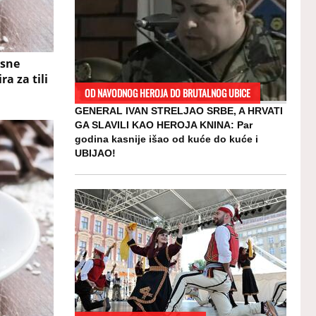
osne
a za tili
OD NAVODNOG HEROJA DO BRUTALNOG UBICE
GENERAL IVAN STRELJAO SRBE, A HRVATI
GA SLAVILI KAO HEROJA KNINA: Par
godina kasnije išao od kuće do kuće i
UBIJAO!