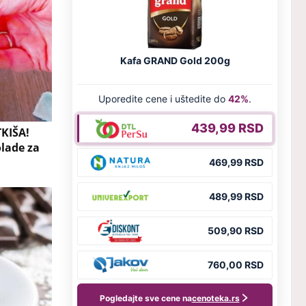
KIŠA!
olade za