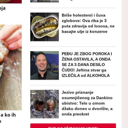
oja
Briše holesterol i čuva
zglobove: Ova riba je 3
puta zdravija od lososa, ne
bacajte ulje iz konzerve
PEĐU JE ZBOG POROKA I
ŽENA OSTAVILA, A ONDA
SE ZA 3 DANA DESILO
ČUDO! Jeftina stvar ga
IZLEČILA od ALKOHOLA
Jezivo priznanje
osumnjičenog za Dankino
ubistvo: Telo u crnom
džaku doneo u dvorište, a
onda preokret
a ko ih
e