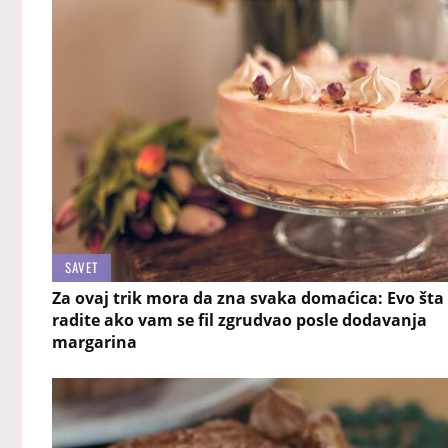
SAVET
Za ovaj trik mora da zna svaka domaćica: Evo šta
radite ako vam se fil zgrudvao posle dodavanja
margarina