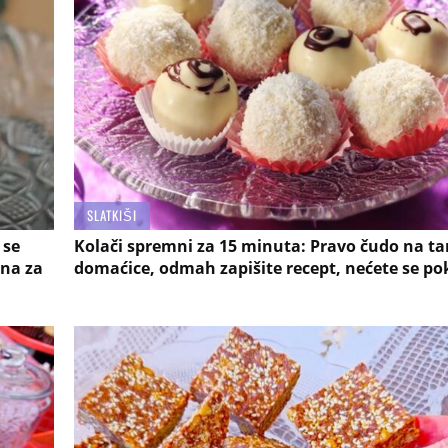
SLATKIŠI
 se
Kolači spremni za 15 minuta: Pravo čudo na ta
ena za
domaćice, odmah zapišite recept, nećete se po