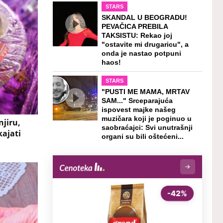
STARS
SKANDAL U BEOGRADU!
PEVAČICA PREBILA
TAKSISTU: Rekao joj
"ostavite mi drugaricu", a
onda je nastao potpuni
haos!
STARS
"PUSTI ME MAMA, MRTAV
SAM..." Srceparajuća
ispovest majke našeg
muzičara koji je poginuo u
njiru,
saobraćajci: Svi unutrašnji
kajati
organi su bili oštećeni...