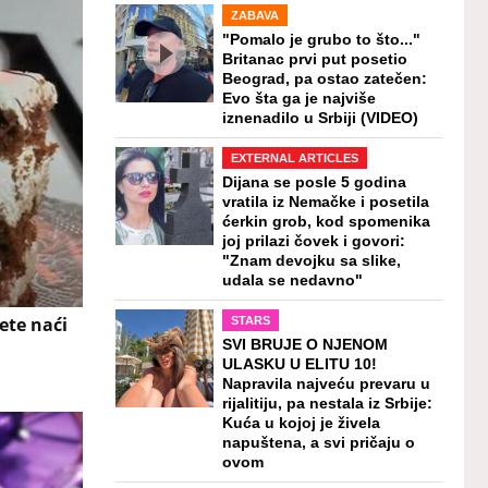
ZABAVA
"Pomalo je grubo to što..."
Britanac prvi put posetio
Beograd, pa ostao zatečen:
Evo šta ga je najviše
iznenadilo u Srbiji (VIDEO)
EXTERNAL ARTICLES
Dijana se posle 5 godina
vratila iz Nemačke i posetila
ćerkin grob, kod spomenika
joj prilazi čovek i govori:
"Znam devojku sa slike,
udala se nedavno"
ete naći
STARS
SVI BRUJE O NJENOM
ULASKU U ELITU 10!
Napravila najveću prevaru u
rijalitiju, pa nestala iz Srbije:
Kuća u kojoj je živela
napuštena, a svi pričaju o
ovom