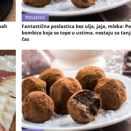
POSLASTICA
mah
Fantastična poslastica bez ulja, jaja, mleka: P
bombice koje se tope u ustima, nestaju sa tanjir
čas