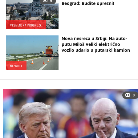
6
Beograd: Budite oprezni!
VREMENSKA PROGNOZA
Nova nesreća u Srbiji: Na auto-
putu Miloš Veliki električno
vozilo udario u putarski kamion
NEZGODA
3