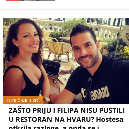
EVO O ČEMU JE REČ
ZAŠTO PRIJU I FILIPA NISU PUSTILI
U RESTORAN NA HVARU? Hostesa
otkrila razloge, a onda se i