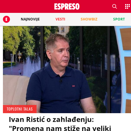
NAJNOVIJE
VESTI
SHOWBIZ
SPORT
TOPLOTNI TALAS
Ivan Ristić o zahlađenju:
"Promena nam stiže na veliki