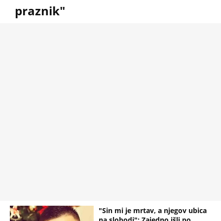
praznik"
"Sin mi je mrtav, a njegov ubica
na slobodi": Zajedno išli po