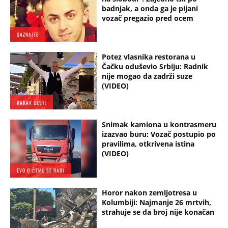
badnjak, a onda ga je pijani
vozač pregazio pred ocem
SAZNAJTE
Potez vlasnika restorana u
Čačku oduševio Srbiju: Radnik
nije mogao da zadrži suze
(VIDEO)
KAKAV GEST!
Snimak kamiona u kontrasmeru
izazvao buru: Vozač postupio po
pravilima, otkrivena istina
(VIDEO)
EVO O ČEMU SE RADI
Horor nakon zemljotresa u
Kolumbiji: Najmanje 26 mrtvih,
strahuje se da broj nije konačan