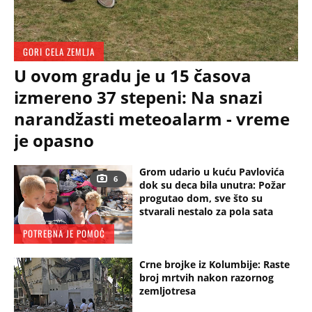
GORI CELA ZEMLJA
U ovom gradu je u 15 časova
izmereno 37 stepeni: Na snazi
narandžasti meteoalarm - vreme
je opasno
Grom udario u kuću Pavlovića
6
dok su deca bila unutra: Požar
progutao dom, sve što su
stvarali nestalo za pola sata
POTREBNA JE POMOĆ
Crne brojke iz Kolumbije: Raste
broj mrtvih nakon razornog
zemljotresa