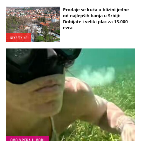
Prodaje se kuća u blizini jedne
od najlepših banja u Srbiji:
Dobijate i veliki plac za 15.000
evra
NEKRETNINE
OVO VREBA U VODI