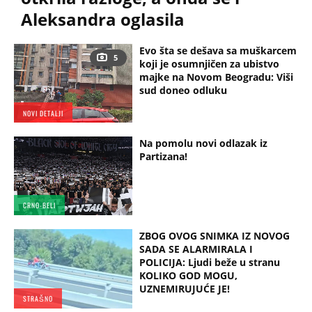
Aleksandra oglasila
Evo šta se dešava sa muškarcem
5
koji je osumnjičen za ubistvo
majke na Novom Beogradu: Viši
sud doneo odluku
NOVI DETALJI
Na pomolu novi odlazak iz
Partizana!
CRNO-BELI
ZBOG OVOG SNIMKA IZ NOVOG
SADA SE ALARMIRALA I
POLICIJA: Ljudi beže u stranu
KOLIKO GOD MOGU,
UZNEMIRUJUĆE JE!
STRAŠNO