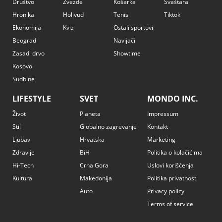
Društvo
Zvezde
Košarka
Svaštara
Hronika
Holivud
Tenis
Tiktok
Ekonomija
Kviz
Ostali sportovi
Beograd
Navijači
Zasadi drvo
Showtime
Kosovo
Sudbine
LIFESTYLE
SVET
MONDO INC.
Život
Planeta
Impressum
Stil
Globalno zagrevanje
Kontakt
Ljubav
Hrvatska
Marketing
Zdravlje
BiH
Politika o kolačićima
Hi-Tech
Crna Gora
Uslovi korišćenja
Kultura
Makedonija
Politika privatnosti
Auto
Privacy policy
Terms of service