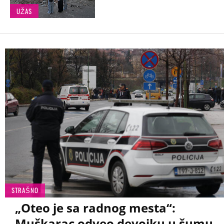
UŽAS
STRAŠNO
„Oteo je sa radnog mesta“:
Muškarac odveo devojku u šumu,