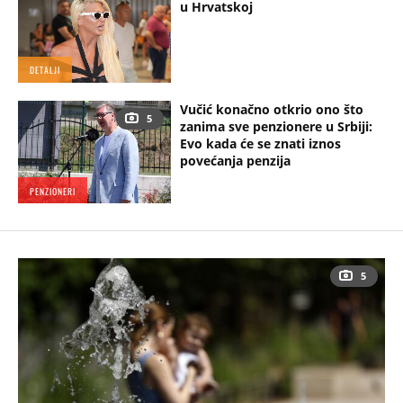
u Hrvatskoj
DETALJI
Vučić konačno otkrio ono što
5
zanima sve penzionere u Srbiji:
Evo kada će se znati iznos
povećanja penzija
PENZIONERI
5