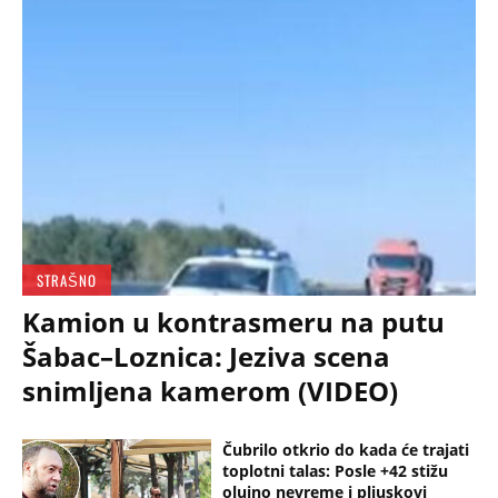
STRAŠNO
Kamion u kontrasmeru na putu
Šabac–Loznica: Jeziva scena
snimljena kamerom (VIDEO)
Čubrilo otkrio do kada će trajati
toplotni talas: Posle +42 stižu
olujno nevreme i pljuskovi