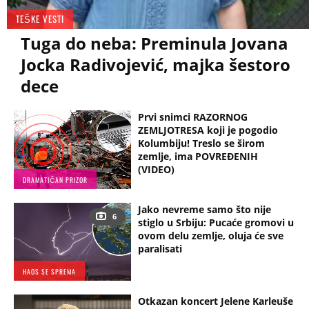
TEŠKE VESTI
Tuga do neba: Preminula Jovana
Jocka Radivojević, majka šestoro
dece
Prvi snimci RAZORNOG
ZEMLJOTRESA koji je pogodio
Kolumbiju! Treslo se širom
zemlje, ima POVREĐENIH
(VIDEO)
DRAMATIČAN PRIZOR
Jako nevreme samo što nije
6
stiglo u Srbiju: Pucaće gromovi u
ovom delu zemlje, oluja će sve
paralisati
HAOS SE SPREMA
Otkazan koncert Jelene Karleuše