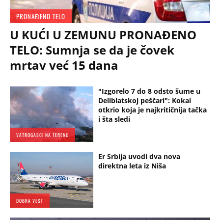
PRONAĐENO TELO
U KUĆI U ZEMUNU PRONAĐENO
TELO: Sumnja se da je čovek
mrtav već 15 dana
"Izgorelo 7 do 8 odsto šume u
Deliblatskoj peščari": Kokai
otkrio koja je najkritičnija tačka
i šta sledi
VATROGASCI NA TERENU
Er Srbija uvodi dva nova
direktna leta iz Niša
DOBRA VEST