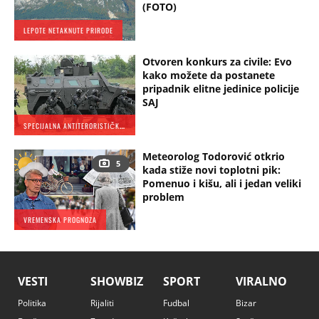
(FOTO)
LEPOTE NETAKNUTE PRIRODE
Otvoren konkurs za civile: Evo
kako možete da postanete
pripadnik elitne jedinice policije
SAJ
S
PECIJALNA ANTITERORISTIČKA JEDINICA
Meteorolog Todorović otkrio
5
kada stiže novi toplotni pik:
Pomenuo i kišu, ali i jedan veliki
problem
VREMENSKA PROGNOZA
VESTI
SHOWBIZ
SPORT
VIRALNO
Politika
Rijaliti
Fudbal
Bizar