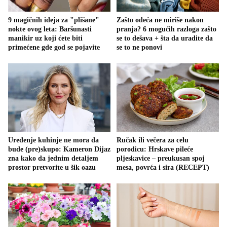
9 magičnih ideja za "plišane"
Zašto odeća ne miriše nakon
nokte ovog leta: Baršunasti
pranja? 6 mogućih razloga zašto
manikir uz koji ćete biti
se to dešava + šta da uradite da
primećene gde god se pojavite
se to ne ponovi
Uređenje kuhinje ne mora da
Ručak ili večera za celu
bude (pre)skupo: Kameron Dijaz
porodicu: Hrskave pileće
zna kako da jednim detaljem
pljeskavice – preukusan spoj
prostor pretvorite u šik oazu
mesa, povrća i sira (RECEPT)