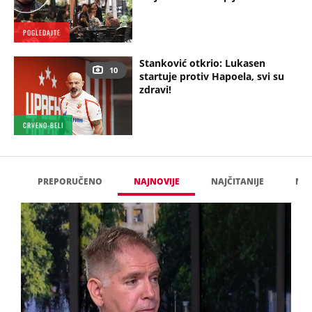
POGLEDAJTE
Stanković otkrio: Lukasen
10
startuje protiv Hapoela, svi su
zdravi!
CRVENO-BELI
RA
PREPORUČENO
NAJNOVIJE
NAJČITANIJE
NAJ