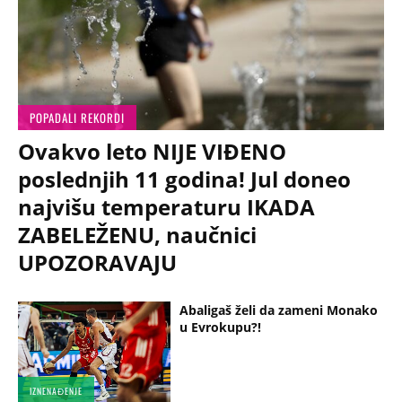
POPADALI REKORDI
Ovakvo leto NIJE VIĐENO
poslednjih 11 godina! Jul doneo
najvišu temperaturu IKADA
ZABELEŽENU, naučnici
UPOZORAVAJU
Abaligaš želi da zameni Monako
u Evrokupu?!
IZNENAĐENJE