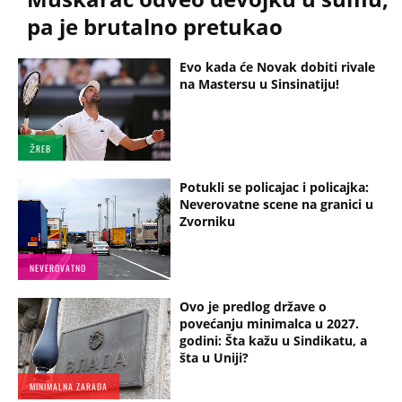
pa je brutalno pretukao
Evo kada će Novak dobiti rivale
na Mastersu u Sinsinatiju!
ŽREB
Potukli se policajac i policajka:
Neverovatne scene na granici u
Zvorniku
NEVEROVATNO
Ovo je predlog države o
povećanju minimalca u 2027.
godini: Šta kažu u Sindikatu, a
šta u Uniji?
MINIMALNA ZARADA