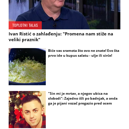
TOPLOTNI TALAS
Ivan Ristić o zahlađenju: "Promena nam stiže na
E
na
veliki praznik"
I
Biće vas sramota što ovo ne znate! Evo šta
prvo ide u kupus salatu - ulje ili sirće!
I
"Sin mi je mrtav, a njegov ubica na
slobodi": Zajedno išli po badnjak, a onda
ga je pijani vozač pregazio pred ocem