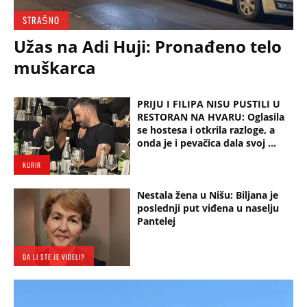
STRAŠNO
Užas na Adi Huji: Pronađeno telo
muškarca
PRIJU I FILIPA NISU PUSTILI U
RESTORAN NA HVARU: Oglasila
se hostesa i otkrila razloge, a
onda je i pevačica dala svoj ...
KURIR
Nestala žena u Nišu: Biljana je
poslednji put viđena u naselju
Pantelej
DA LI STE JE VIDELI?