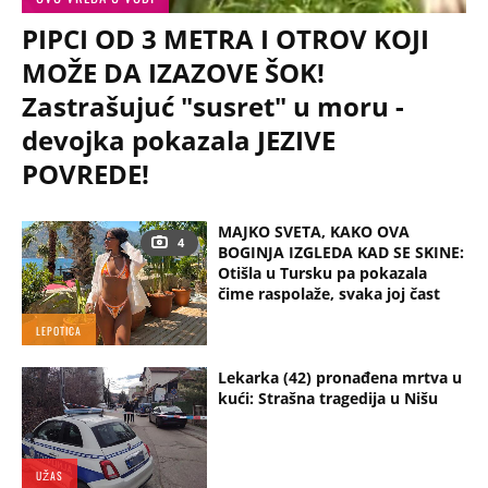
PIPCI OD 3 METRA I OTROV KOJI
MOŽE DA IZAZOVE ŠOK!
Zastrašujuć "susret" u moru -
devojka pokazala JEZIVE
POVREDE!
MAJKO SVETA, KAKO OVA
4
BOGINJA IZGLEDA KAD SE SKINE:
Otišla u Tursku pa pokazala
čime raspolaže, svaka joj čast
LEPOTICA
Lekarka (42) pronađena mrtva u
kući: Strašna tragedija u Nišu
UŽAS