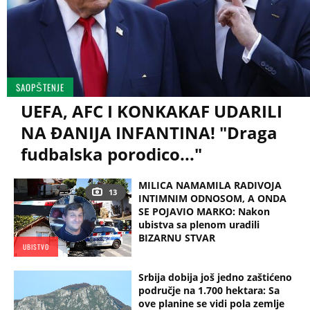
SAOPŠTENJE
UEFA, AFC I KONKAKAF UDARILI
NA ĐANIJA INFANTINA! "Draga
fudbalska porodico..."
MILICA NAMAMILA RADIVOJA
13
INTIMNIM ODNOSOM, A ONDA
SE POJAVIO MARKO: Nakon
ubistva sa plenom uradili
BIZARNU STVAR
UBISTVO
Srbija dobija još jedno zaštićeno
područje na 1.700 hektara: Sa
ove planine se vidi pola zemlje