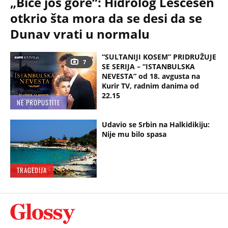
„Biće još gore“: Hidrolog Leščešen
otkrio šta mora da se desi da se
Dunav vrati u normalu
“SULTANIJI KOSEM” PRIDRUŽUJE
7
SE SERIJA – “ISTANBULSKA
NEVESTA” od 18. avgusta na
Kurir TV, radnim danima od
22.15
NE PROPUSTITE
Udavio se Srbin na Halkidikiju:
Nije mu bilo spasa
TRAGEDIJA