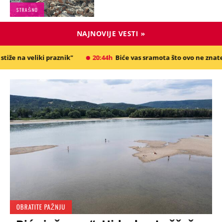
STRAŠNO
NAJNOVIJE VESTI »
aznik"
20:44h
Biće vas sramota što ovo ne znate! Evo šta prvo ide u
OBRATITE PAŽNJU