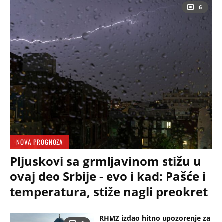
6
NOVA PROGNOZA
Pljuskovi sa grmljavinom stižu u
ovaj deo Srbije - evo i kad: Pašće i
temperatura, stiže nagli preokret
RHMZ izdao hitno upozorenje za