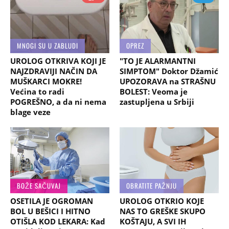
MNOGI SU U ZABLUDI
OPREZ
UROLOG OTKRIVA KOJI JE
"TO JE ALARMANTNI
NAJZDRAVIJI NAČIN DA
SIMPTOM" Doktor Džamić
MUŠKARCI MOKRE!
UPOZORAVA na STRAŠNU
Većina to radi
BOLEST: Veoma je
POGREŠNO, a da ni nema
zastupljena u Srbiji
blage veze
BOŽE SAČUVAJ
OBRATITE PAŽNJU
OSETILA JE OGROMAN
UROLOG OTKRIO KOJE
BOL U BEŠICI I HITNO
NAS TO GREŠKE SKUPO
OTIŠLA KOD LEKARA: Kad
KOŠTAJU, A SVI IH