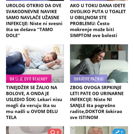
UROLOG OTKRIO DA OVE
AKO U TOKU DANA IDETE
SVAKODNEVNE NAVIKE
OVOLIKO PUTA U TOALET
SAMO NAVLAČE UŽASNE
U OBILJNOM STE
INFEKCIJE: Niste ni svesni
PROBLEMU: Često
šta se dešava ''TAMO
mokrenje može biti
DOLE''
SIMPTOM ove bolesti
DA LI JE OVO REALNO?
OBRATITE PAŽNJU
TINEJDŽER SE ŽALIO NA
ZBOG OVOGA SRPKINJE
BOLOVE, A ONDA JE
LETI PATE OD URINARNE
USLEDIO ŠOK: Lekari nisu
INFEKCIJE: Niste NI
mogli da veruju šta su
SANJLE šta pogrešno
mu našli u OVOM DELU
radite,DOKTOR šokirao
TELA
sve ISTINOM
2
7