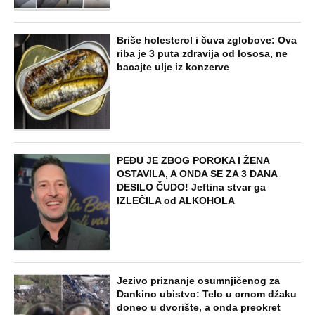
Briše holesterol i čuva zglobove: Ova
riba je 3 puta zdravija od lososa, ne
bacajte ulje iz konzerve
PEĐU JE ZBOG POROKA I ŽENA
OSTAVILA, A ONDA SE ZA 3 DANA
DESILO ČUDO! Jeftina stvar ga
IZLEČILA od ALKOHOLA
Jezivo priznanje osumnjičenog za
Dankino ubistvo: Telo u crnom džaku
doneo u dvorište, a onda preokret