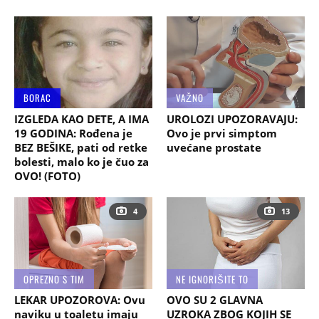
BORAC
VAŽNO
IZGLEDA KAO DETE, A IMA
UROLOZI UPOZORAVAJU:
19 GODINA: Rođena je
Ovo je prvi simptom
BEZ BEŠIKE, pati od retke
uvećane prostate
bolesti, malo ko je čuo za
OVO! (FOTO)
4
13
OPREZNO S TIM
NE IGNORIŠITE TO
LEKAR UPOZOROVA: Ovu
OVO SU 2 GLAVNA
naviku u toaletu imaju
UZROKA ZBOG KOJIH SE