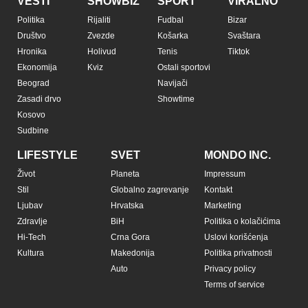
VESTI
SHOWBIZ
SPORT
VIRALNO
Politika
Rijaliti
Fudbal
Bizar
Društvo
Zvezde
Košarka
Svaštara
Hronika
Holivud
Tenis
Tiktok
Ekonomija
Kviz
Ostali sportovi
Beograd
Navijači
Zasadi drvo
Showtime
Kosovo
Sudbine
LIFESTYLE
SVET
MONDO INC.
Život
Planeta
Impressum
Stil
Globalno zagrevanje
Kontakt
Ljubav
Hrvatska
Marketing
Zdravlje
BiH
Politika o kolačićima
Hi-Tech
Crna Gora
Uslovi korišćenja
Kultura
Makedonija
Politika privatnosti
Auto
Privacy policy
Terms of service