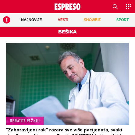
NAJNOVIJE
VESTI
SHOWBIZ
SPORT
BEŠIKA
OBRATITE PAŽNJU
"Zaboravljeni rak" razara sve više pacijenata, svaki