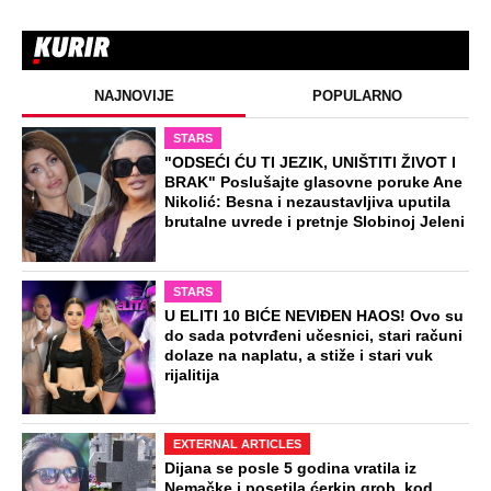
NAJNOVIJE
POPULARNO
STARS
"ODSEĆI ĆU TI JEZIK, UNIŠTITI ŽIVOT I
BRAK" Poslušajte glasovne poruke Ane
Nikolić: Besna i nezaustavljiva uputila
brutalne uvrede i pretnje Slobinoj Jeleni
STARS
U ELITI 10 BIĆE NEVIĐEN HAOS! Ovo su
do sada potvrđeni učesnici, stari računi
dolaze na naplatu, a stiže i stari vuk
rijalitija
EXTERNAL ARTICLES
Dijana se posle 5 godina vratila iz
Nemačke i posetila ćerkin grob, kod