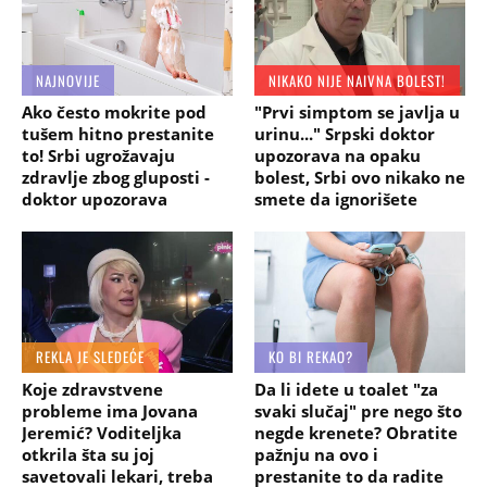
NAJNOVIJE
NIKAKO NIJE NAIVNA BOLEST!
Ako često mokrite pod
"Prvi simptom se javlja u
tušem hitno prestanite
urinu..." Srpski doktor
to! Srbi ugrožavaju
upozorava na opaku
zdravlje zbog gluposti -
bolest, Srbi ovo nikako ne
doktor upozorava
smete da ignorišete
REKLA JE SLEDEĆE
KO BI REKAO?
Koje zdravstvene
Da li idete u toalet "za
probleme ima Jovana
svaki slučaj" pre nego što
Jeremić? Voditeljka
negde krenete? Obratite
otkrila šta su joj
pažnju na ovo i
savetovali lekari, treba
prestanite to da radite