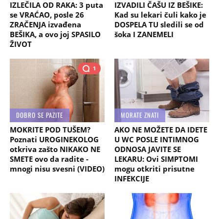
IZLEČILA OD RAKA: 3 puta
IZVADILI ČAŠU IZ BEŠIKE:
se VRAĆAO, posle 26
Kad su lekari čuli kako je
ZRAČENJA izvađena
DOSPELA TU sledili se od
BEŠIKA, a ovo joj SPASILO
šoka I ZANEMELI
ŽIVOT
1
DOBRO SE PAZITE
MORATE ZNATI
MOKRITE POD TUŠEM?
AKO NE MOŽETE DA IDETE
Poznati UROGINEKOLOG
U WC POSLE INTIMNOG
otkriva zašto NIKAKO NE
ODNOSA JAVITE SE
SMETE ovo da radite -
LEKARU: Ovi SIMPTOMI
mnogi nisu svesni (VIDEO)
mogu otkriti prisutne
INFEKCIJE