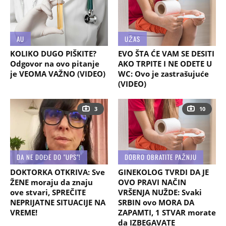
AU
UŽAS
KOLIKO DUGO PIŠKITE?
EVO ŠTA ĆE VAM SE DESITI
Odgovor na ovo pitanje
AKO TRPITE I NE ODETE U
je VEOMA VAŽNO (VIDEO)
WC: Ovo je zastrašujuće
(VIDEO)
3
10
DA NE DOĐE DO "UPS"!
DOBRO OBRATITE PAŽNJU
DOKTORKA OTKRIVA: Sve
GINEKOLOG TVRDI DA JE
ŽENE moraju da znaju
OVO PRAVI NAČIN
ove stvari, SPREČITE
VRŠENJA NUŽDE: Svaki
NEPRIJATNE SITUACIJE NA
SRBIN ovo MORA DA
VREME!
ZAPAMTI, 1 STVAR morate
da IZBEGAVATE