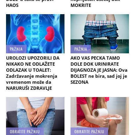
HAOS
MOKRITE
PAŽNJA
PAŽNJA
UROLOZI UPOZORILI DA
AKO VAS PECKA TAMO
NIKAKO NE ODLAŽETE
DOLE DOK URINIRATE
ODLAZAK U TOALET:
DIJAGNOZA JE JASNA: Ova
Zadržavanje mokrenja
BOLEST ne bira, sad joj je
vremenom može da
SEZONA
NARURUŠI ZDRAVLJE
OBRATITE PAŽNJU
OBRATITE PAŽNJU