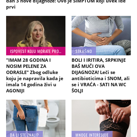
dan 3 nove dijagnoze: Ovo je SIMPTOM koji uvek ide
prvi
ISPOVEST KOJU MORATE PROČITATI
STRAŠNO
"IMAM 28 GODINA I
BOLI I IRITIRA, SRPKINJE
NOSIM PELENE ZA
BAŠ MUČI OVA
ODRASLE" Zbog odluke
DIJAGNOZA! Leči se
koju je napravila kada je
antibioticima i SNOM, ali
imala 14 godina živi u
se i VRAĆA - SATI NA WC
AGONIJI
ŠOLJI
DA LI STE ZNALI?
MNOGE INTERESUJE