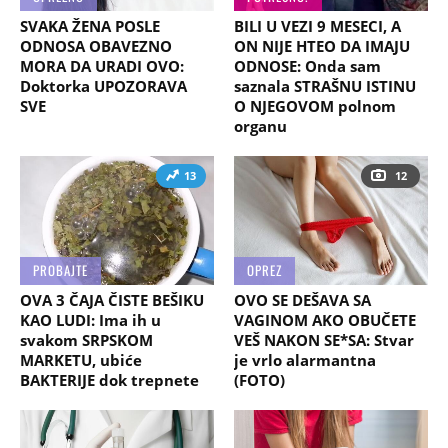
SVAKA ŽENA POSLE
BILI U VEZI 9 MESECI, A
ODNOSA OBAVEZNO
ON NIJE HTEO DA IMAJU
MORA DA URADI OVO:
ODNOSE: Onda sam
Doktorka UPOZORAVA
saznala STRAŠNU ISTINU
SVE
O NJEGOVOM polnom
organu
13
12
PROBAJTE
OPREZ
OVA 3 ČAJA ČISTE BEŠIKU
OVO SE DEŠAVA SA
KAO LUDI: Ima ih u
VAGINOM AKO OBUČETE
svakom SRPSKOM
VEŠ NAKON SE*SA: Stvar
MARKETU, ubiće
je vrlo alarmantna
BAKTERIJE dok trepnete
(FOTO)