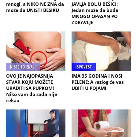
mnogi, a NIKO NE ZNA da
JAVLJA BOL U BEŠICI:
može da UNIŠTI BEŠIKU
Jedan može da bude
MNOGO OPASAN PO
ZDRAVLJE
NISTE TO ZNALI
ISPOVEST
OVO JE NAJOPASNIJA
IMA 35 GODINA I NOSI
STVAR KOJU MOŽETE
PELENE: A razlog će vas
URADITI SA PUPKOM!
UBITI U POJAM!
Niko vam do sada nije
rekao