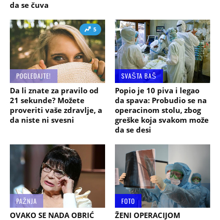
da se čuva
5
POGLEDAJTE!
SVAŠTA BAŠ
Da li znate za pravilo od
Popio je 10 piva i legao
21 sekunde? Možete
da spava: Probudio se na
proveriti vaše zdravlje, a
operacinom stolu, zbog
da niste ni svesni
greške koja svakom može
da se desi
PAŽNJA
FOTO
OVAKO SE NADA OBRIĆ
ŽENI OPERACIJOM