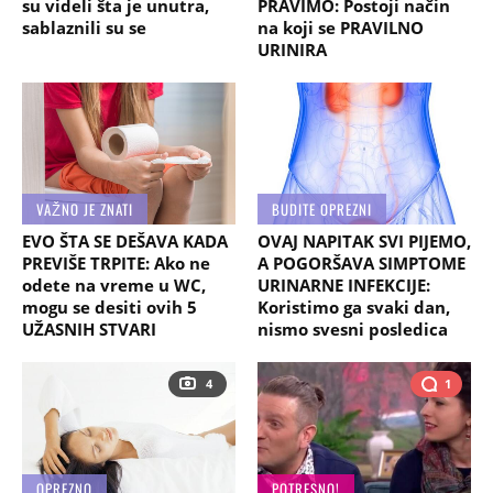
su videli šta je unutra,
PRAVIMO: Postoji način
sablaznili su se
na koji se PRAVILNO
URINIRA
VAŽNO JE ZNATI
BUDITE OPREZNI
EVO ŠTA SE DEŠAVA KADA
OVAJ NAPITAK SVI PIJEMO,
PREVIŠE TRPITE: Ako ne
A POGORŠAVA SIMPTOME
odete na vreme u WC,
URINARNE INFEKCIJE:
mogu se desiti ovih 5
Koristimo ga svaki dan,
UŽASNIH STVARI
nismo svesni posledica
4
1
OPREZNO
POTRESNO!