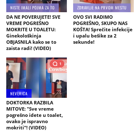
NISTE IMALI POJMA ZA TO
ZDRAVLJE NA PRVOM MESTU
DA NE POVERUJETE! SVE
OVO SVI RADIMO
VREME POGREŠNO
POGREŠNO, SKUPO NAS
MOKRITE U TOALETU:
KOŠTA! Sprečite infekcije
Ginekološkinja
i upalu bešike za 2
OBJASNILA kako se to
sekunde!
zaista radi! (VIDEO)
1
NEVERICA
DOKTORKA RAZBILA
MITOVE: "Sve vreme
pogrešno idete u toalet,
ovako je ispravno
mokriti"! (VIDEO)