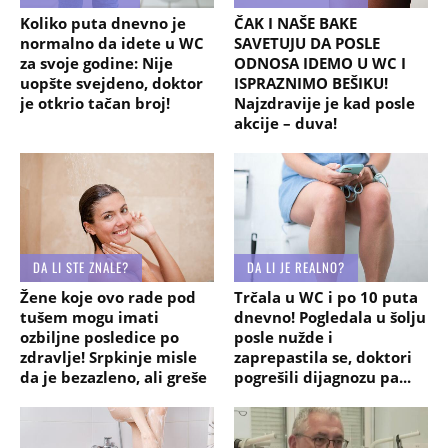
Koliko puta dnevno je
ČAK I NAŠE BAKE
normalno da idete u WC
SAVETUJU DA POSLE
za svoje godine: Nije
ODNOSA IDEMO U WC I
uopšte svejdeno, doktor
ISPRAZNIMO BEŠIKU!
je otkrio tačan broj!
Najzdravije je kad posle
akcije – duva!
DA LI STE ZNALE?
DA LI JE REALNO?
Žene koje ovo rade pod
Trčala u WC i po 10 puta
tušem mogu imati
dnevno! Pogledala u šolju
ozbiljne posledice po
posle nužde i
zdravlje! Srpkinje misle
zaprepastila se, doktori
da je bezazleno, ali greše
pogrešili dijagnozu pa...