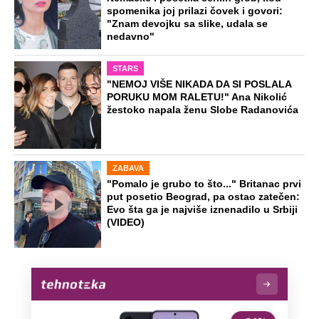
spomenika joj prilazi čovek i govori:
"Znam devojku sa slike, udala se
nedavno"
STARS
"NEMOJ VIŠE NIKADA DA SI POSLALA
PORUKU MOM RALETU!" Ana Nikolić
žestoko napala ženu Slobe Radanovića
ZABAVA
"Pomalo je grubo to što..." Britanac prvi
put posetio Beograd, pa ostao zatečen:
Evo šta ga je najviše iznenadilo u Srbiji
(VIDEO)