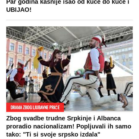
Par godina kasnije išao od kuće do kuće i
UBIJAO!
DRAMA ZBOG LJUBAVNE PRIČE
Zbog svadbe trudne Srpkinje i Albanca
proradio nacionalizam! Popljuvali ih samo
tako: "Ti si svoje srpsko izdala"