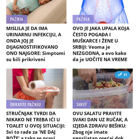
PAŽNJA
PAŽNJA
MISLILA JE DA IMA
OVO JE JAKA UPALA KOJA
URINARNU INFEKCIJU, A
ČESTO POGAĐA I
ONDA JOJ JE
MUŠKARCE I ŽENE U
DIJAGNOSTIFIKOVANO
SRBIJI: Veoma je
ONO NAJGORE: Simptomi
NEZGODNA, a evo kako
su bili prikriveni
da je UOČITE NA VREME
31
OBRATITE PAŽNJU
SAVET
STRUČNJAK TVRDI DA
OVU SALATU PRAVITE
NIKAKO NE TREBA IĆI U
SVAKI DAN UZ RUČAK, A
TOALET U OVOJ SITUACIJI:
IZJEDA ZDRAVU BEŠIKU:
Svi to rade za 'NE DAJ
Zbog nje imate
BOŽE' a tako se pravi
neprijatan osećaj dok