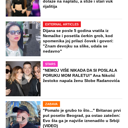
dolaze na naplatu, a stiže i stari vuk
rijalitija
EXTERNAL ARTICLES
Dijana se posle 5 godina vratila iz
Nemačke i posetila ćerkin grob, kod
spomenika joj prilazi čovek i govori:
"Znam devojku sa slike, udala se
nedavno"
STARS
"NEMOJ VIŠE NIKADA DA SI POSLALA
PORUKU MOM RALETU!" Ana Nikolić
žestoko napala ženu Slobe Radanovića
ZABAVA
"Pomalo je grubo to što..." Britanac prvi
put posetio Beograd, pa ostao zatečen:
Evo šta ga je najviše iznenadilo u Srbiji
(VIDEO)