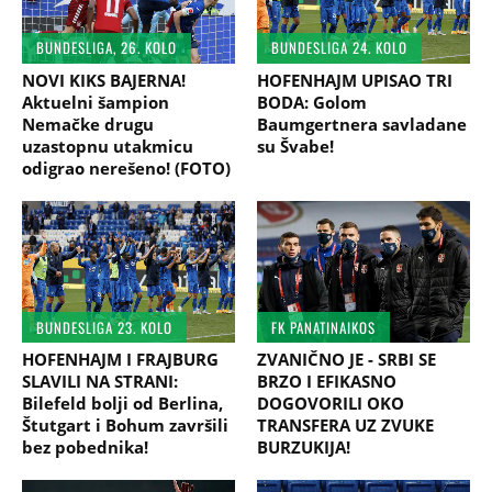
BUNDESLIGA, 26. KOLO
BUNDESLIGA 24. KOLO
NOVI KIKS BAJERNA!
HOFENHAJM UPISAO TRI
Aktuelni šampion
BODA: Golom
Nemačke drugu
Baumgertnera savladane
uzastopnu utakmicu
su Švabe!
odigrao nerešeno! (FOTO)
BUNDESLIGA 23. KOLO
FK PANATINAIKOS
HOFENHAJM I FRAJBURG
ZVANIČNO JE - SRBI SE
SLAVILI NA STRANI:
BRZO I EFIKASNO
Bilefeld bolji od Berlina,
DOGOVORILI OKO
Štutgart i Bohum završili
TRANSFERA UZ ZVUKE
bez pobednika!
BURZUKIJA!