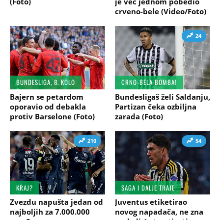
(Foto)
je već jednom pobedio
crveno-bele (Video/Foto)
24
BUNDESLIGA, 8. KOLO
CRNO-BELA BOMBA!
Bajern se petardom
Bundesligaš želi Saldanju,
oporavio od debakla
Partizan čeka ozbiljna
protiv Barselone (Foto)
zarada (Foto)
210
54
KRAJ?
SAGA I DALJE TRAJE
Zvezdu napušta jedan od
Juventus etiketirao
najboljih za 7.000.000
novog napadača, ne zna