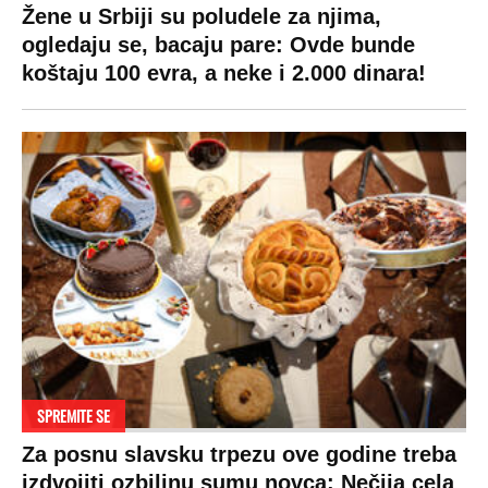
Žene u Srbiji su poludele za njima,
ogledaju se, bacaju pare: Ovde bunde
koštaju 100 evra, a neke i 2.000 dinara!
SPREMITE SE
Za posnu slavsku trpezu ove godine treba
izdvojiti ozbiljnu sumu novca: Nečija cela