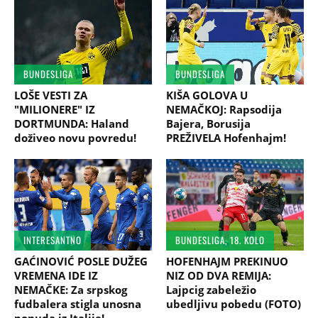
BUNDESLIGA
BUNDESLIGA
LOŠE VESTI ZA
KIŠA GOLOVA U
"MILIONERE" IZ
NEMAČKOJ: Rapsodija
DORTMUNDA: Haland
Bajera, Borusija
doživeo novu povredu!
PREŽIVELA Hofenhajm!
INTERESANTNO
BUNDESLIGA, 18. KOLO
GAĆINOVIĆ POSLE DUŽEG
HOFENHAJM PREKINUO
VREMENA IDE IZ
NIZ OD DVA REMIJA:
NEMAČKE: Za srpskog
Lajpcig zabeležio
fudbalera stigla unosna
ubedljivu pobedu (FOTO)
ponuda iz Italije!