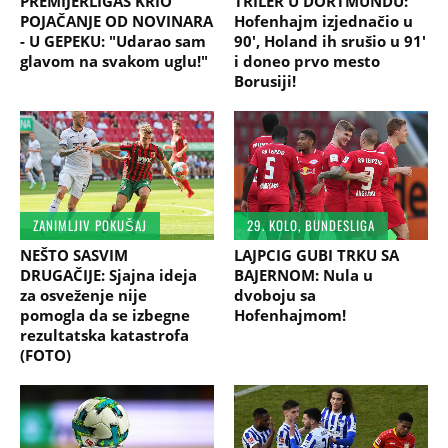
PREMIJERLIGAŠ KRIO
TRILER U DORTMUNDU:
POJAČANJE OD NOVINARA
Hofenhajm izjednačio u
- U GEPEKU: "Udarao sam
90', Holand ih srušio u 91'
glavom na svakom uglu!"
i doneo prvo mesto
Borusiji!
ZANIMLJIV POKUŠAJ
29. KOLO, BUNDESLIGA
NEŠTO SASVIM
LAJPCIG GUBI TRKU SA
DRUGAČIJE: Sjajna ideja
BAJERNOM: Nula u
za osveženje nije
dvoboju sa
pomogla da se izbegne
Hofenhajmom!
rezultatska katastrofa
(FOTO)