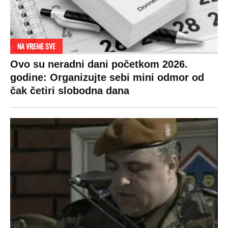
NA VREME SVE
Ovo su neradni dani početkom 2026.
godine: Organizujte sebi mini odmor od
čak četiri slobodna dana