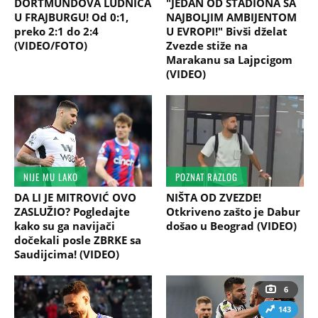
DORTMUNDOVA LUDNICA
"JEDAN OD STADIONA SA
U FRAJBURGU! Od 0:1,
NAJBOLJIM AMBIJENTOM
preko 2:1 do 2:4
U EVROPI!" Bivši dželat
(VIDEO/FOTO)
Zvezde stiže na
Marakanu sa Lajpcigom
(VIDEO)
NIJE MU LAKO
POZNAT RAZLOG
DA LI JE MITROVIĆ OVO
NIŠTA OD ZVEZDE!
ZASLUŽIO? Pogledajte
Otkriveno zašto je Dabur
kako su ga navijači
došao u Beograd (VIDEO)
dočekali posle ZBRKE sa
Saudijcima! (VIDEO)
6
143