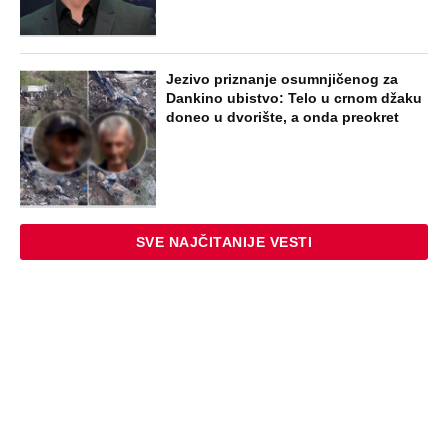
Jezivo priznanje osumnjičenog za
Dankino ubistvo: Telo u crnom džaku
doneo u dvorište, a onda preokret
SVE NAJČITANIJE VESTI