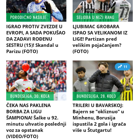
PORODIČNO NASILJE
SELIDBA U NIŽI RANG
IGRAO PROTIV ZVEZDE U
LJUBIMAC GROBARA
EVROPI, A SADA POKUŠAO
ISPAO SA VELIKANOM IZ
DA ZADAVI ROĐENU
LIGE! Partizan pred
SESTRU (15)! Skandal u
velikim pojačanjem?
Parizu (FOTO)
(FOTO)
11
BUNDESLIGA, 30. KOLA
BUNDESLIGA, 28. KOLO
ČEKA NAS PAKLENA
TRILERI U BAVARSKOJ:
BORBA ZA LIGU
Bajern se "okliznuo" u
ŠAMPIONA! Šalke u 92.
Minhenu, Borusija
minutu uhvatio poslednji
ispustila 2 gola i igrača
voz za opstanak
više u Štutgartu!
(VIDEO/FOTO)