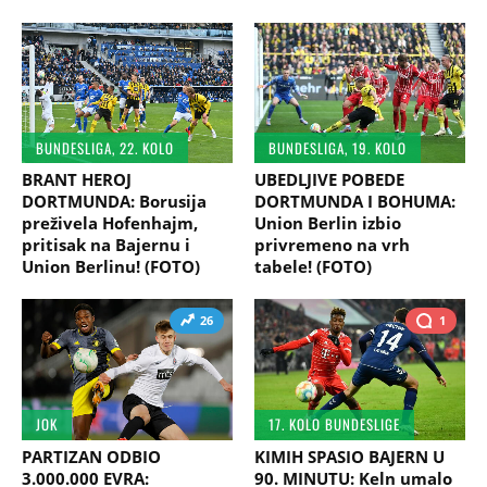
BUNDESLIGA, 22. KOLO
BUNDESLIGA, 19. KOLO
BRANT HEROJ
UBEDLJIVE POBEDE
DORTMUNDA: Borusija
DORTMUNDA I BOHUMA:
preživela Hofenhajm,
Union Berlin izbio
pritisak na Bajernu i
privremeno na vrh
Union Berlinu! (FOTO)
tabele! (FOTO)
26
1
JOK
17. KOLO BUNDESLIGE
PARTIZAN ODBIO
KIMIH SPASIO BAJERN U
3.000.000 EVRA:
90. MINUTU: Keln umalo