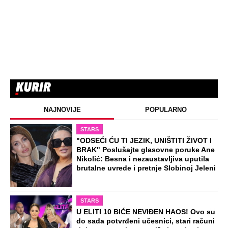
NAJNOVIJE
POPULARNO
STARS
"ODSEĆI ĆU TI JEZIK, UNIŠTITI ŽIVOT I
BRAK" Poslušajte glasovne poruke Ane
Nikolić: Besna i nezaustavljiva uputila
brutalne uvrede i pretnje Slobinoj Jeleni
STARS
U ELITI 10 BIĆE NEVIĐEN HAOS! Ovo su
do sada potvrđeni učesnici, stari računi