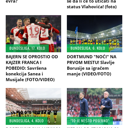
evra?
se da li će to uticati na
status Vlahovića! (foto)
BUNDESLIGA, 17. KOLO
BUNDESLIGA, 6. KOLO
BAJERN SE OPROSTIO OD
DORTMUND "NOĆI" NA
KAJZER FRANCA I
PRVOM MESTU! Slavlje
POBEDIO: Savršena
Borusije sa igračem
konekcija Sanea i
manje (VIDEO/FOTO)
Musijale (FOTO/VIDEO)
BUNDESLIGA, 4. KOLO
"TO JE NEŠTO POSEBNO"