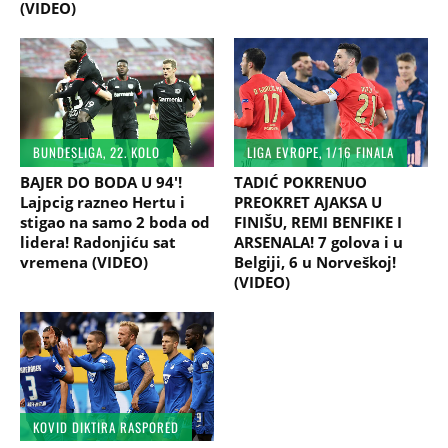
(VIDEO)
BUNDESLIGA, 22. KOLO
LIGA EVROPE, 1/16 FINALA
BAJER DO BODA U 94'!
TADIĆ POKRENUO
Lajpcig razneo Hertu i
PREOKRET AJAKSA U
stigao na samo 2 boda od
FINIŠU, REMI BENFIKE I
lidera! Radonjiću sat
ARSENALA! 7 golova i u
vremena (VIDEO)
Belgiji, 6 u Norveškoj!
(VIDEO)
KOVID DIKTIRA RASPORED