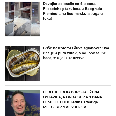
Devojka se bacila sa 5. sprata
Filozofskog fakulteta u Beogradu:
Preminula na licu mesta, istraga u
toku!
Briše holesterol i čuva zglobove: Ova
riba je 3 puta zdravija od lososa, ne
bacajte ulje iz konzerve
PEĐU JE ZBOG POROKA I ŽENA
OSTAVILA, A ONDA SE ZA 3 DANA
DESILO ČUDO! Jeftina stvar ga
IZLEČILA od ALKOHOLA