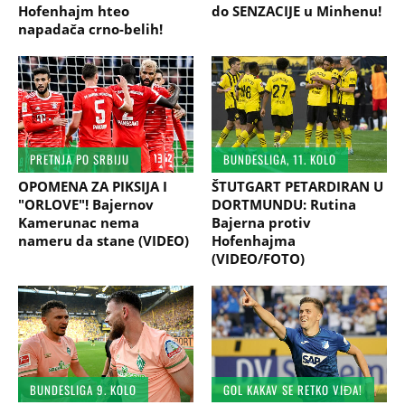
Hofenhajm hteo
do SENZACIJE u Minhenu!
napadača crno-belih!
PRETNJA PO SRBIJU
BUNDESLIGA, 11. KOLO
OPOMENA ZA PIKSIJA I
ŠTUTGART PETARDIRAN U
"ORLOVE"! Bajernov
DORTMUNDU: Rutina
Kamerunac nema
Bajerna protiv
nameru da stane (VIDEO)
Hofenhajma
(VIDEO/FOTO)
BUNDESLIGA 9. KOLO
GOL KAKAV SE RETKO VIĐA!