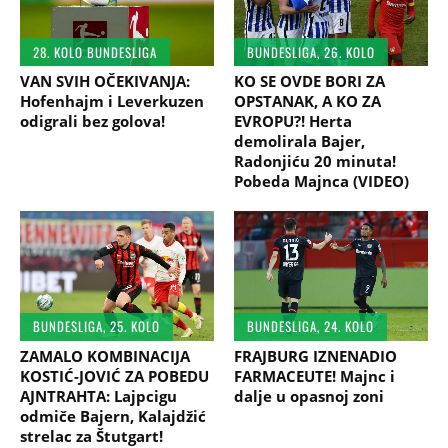
28. KOLO BUNDESLIGA
BUNDESLIGA, 26. KOLO
VAN SVIH OČEKIVANJA:
KO SE OVDE BORI ZA
Hofenhajm i Leverkuzen
OPSTANAK, A KO ZA
odigrali bez golova!
EVROPU?! Herta
demolirala Bajer,
Radonjiću 20 minuta!
Pobeda Majnca (VIDEO)
BUNDESLIGA, 25. KOLO
BUNDESLIGA, 24. KOLO
ZAMALO KOMBINACIJA
FRAJBURG IZNENADIO
KOSTIĆ-JOVIĆ ZA POBEDU
FARMACEUTE! Majnc i
AJNTRAHTA: Lajpcigu
dalje u opasnoj zoni
odmiče Bajern, Kalajdžić
strelac za Štutgart!