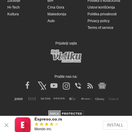
Zdravlje
BiH
Politika o kolačićima
Hi-Tech
Crna Gora
Uslovi korišćenja
Kultura
Makedonija
Politika privatnosti
Auto
Privacy policy
Terms of service
Prijatelji sajta
Pratite nas na:
Espreso.co.rs
INSTALL
Copyright © Espreso.co.rs 2026. Sva prava zadržana. Mondo inc.
Mondo inc.