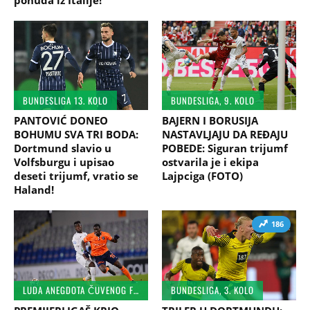
BUNDESLIGA 13. KOLO
BUNDESLIGA, 9. KOLO
PANTOVIĆ DONEO
BAJERN I BORUSIJA
BOHUMU SVA TRI BODA:
NASTAVLJAJU DA REĐAJU
Dortmund slavio u
POBEDE: Siguran trijumf
Volfsburgu i upisao
ostvarila je i ekipa
deseti trijumf, vratio se
Lajpciga (FOTO)
Haland!
186
LUDA ANEGDOTA ČUVENOG FUDBALERA
BUNDESLIGA, 3. KOLO