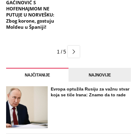
GAĆINOVIĆ S
HOFENHAJMOM NE
PUTUJE U NORVEŠKU:
Zbog korone, gostuju
Moldeu u Španiji!
1 / 5
NAJČITANIJE
NAJNOVIJE
Evropa optužila Rusiju za važnu stvar
koja se tiče Irana: Znamo da to rade