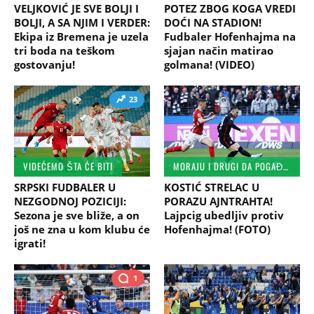
VELJKOVIĆ JE SVE BOLJI I
POTEZ ZBOG KOGA VREDI
BOLJI, A SA NJIM I VERDER:
DOĆI NA STADION!
Ekipa iz Bremena je uzela
Fudbaler Hofenhajma na
tri boda na teškom
sjajan način matirao
gostovanju!
golmana! (VIDEO)
23
VIDEĆEMO ŠTA ĆE BITI
MORAJU I DRUGI DA POGAĐAJU!
SRPSKI FUDBALER U
KOSTIĆ STRELAC U
NEZGODNOJ POZICIJI:
PORAZU AJNTRAHTA!
Sezona je sve bliže, a on
Lajpcig ubedljiv protiv
još ne zna u kom klubu će
Hofenhajma! (FOTO)
igrati!
1