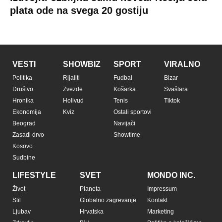
plata ode na svega 20 gostiju
VESTI
SHOWBIZ
SPORT
VIRALNO
Politika
Rijaliti
Fudbal
Bizar
Društvo
Zvezde
Košarka
Svaštara
Hronika
Holivud
Tenis
Tiktok
Ekonomija
Kviz
Ostali sportovi
Beograd
Navijači
Zasadi drvo
Showtime
Kosovo
Sudbine
LIFESTYLE
SVET
MONDO INC.
Život
Planeta
Impressum
Stil
Globalno zagrevanje
Kontakt
Ljubav
Hrvatska
Marketing