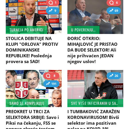
1
6
9
69
TURNEJA PO AMERICI
U POVERENJU...
STOLICA DEBITUJE NA
ĐORIĆ OTKRIO:
KLUPI "ORLOVA" PROTIV
MIHAJLOVIĆ JE PRISTAO
DOMINIKANSKE
DA BUDE SELEKTOR! Ali
REPUBLIKE! Poslednja
nije prihvaćen JEDAN
provera sa SAD!
njegov uslov!
8
26
191
SAMO SE KOMPLIKUJE
SVE VIŠE INFICIRANIH U SAVEZU
PREOKRET U TRCI ZA
I TUMBAKOVIĆ ZARAŽEN
SELEKTORA SRBIJE: Savo i
KORONAVIRUSOM! Bivši
Piksi na čekanju, FSS se
selektor ima pozitivan
ponovo okreće trećem
nalaz na KOVID-19!