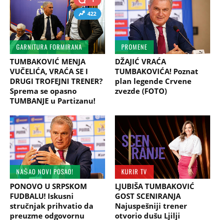
422
GARNITURA FORMIRANA
PROMENE
TUMBAKOVIĆ MENJA
DŽAJIĆ VRAĆA
VUČELIĆA, VRAĆA SE I
TUMBAKOVIĆA! Poznat
DRUGI TROFEJNI TRENER?
plan legende Crvene
Sprema se opasno
zvezde (FOTO)
TUMBANJE u Partizanu!
NAŠAO NOVI POSAO!
KURIR TV
PONOVO U SRPSKOM
LJUBIŠA TUMBAKOVIĆ
FUDBALU! Iskusni
GOST SCENIRANJA
stručnjak prihvatio da
Najuspešniji trener
preuzme odgovornu
otvorio dušu Ljilji