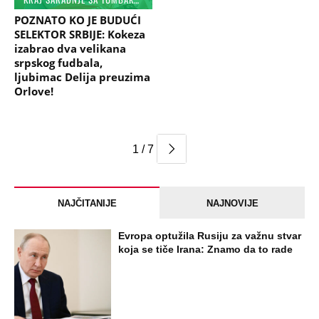
POZNATO KO JE BUDUĆI
SELEKTOR SRBIJE: Kokeza
izabrao dva velikana
srpskog fudbala,
ljubimac Delija preuzima
Orlove!
1 / 7
NAJČITANIJE
NAJNOVIJE
Evropa optužila Rusiju za važnu stvar
koja se tiče Irana: Znamo da to rade