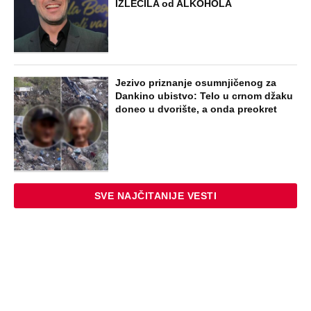
IZLEČILA od ALKOHOLA
Jezivo priznanje osumnjičenog za
Dankino ubistvo: Telo u crnom džaku
doneo u dvorište, a onda preokret
SVE NAJČITANIJE VESTI