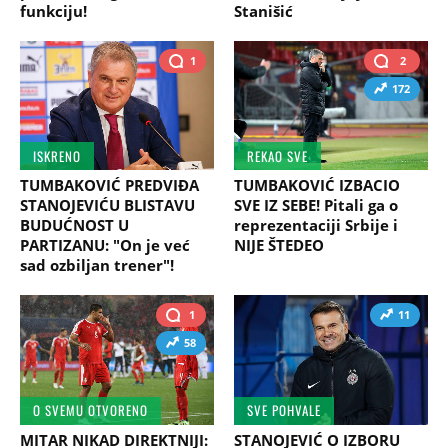
funkciju!
Stanišić
1
2
172
ISKRENO
REKAO SVE
TUMBAKOVIĆ PREDVIĐA
TUMBAKOVIĆ IZBACIO
STANOJEVIĆU BLISTAVU
SVE IZ SEBE! Pitali ga o
BUDUĆNOST U
reprezentaciji Srbije i
PARTIZANU: "On je već
NIJE ŠTEDEO
sad ozbiljan trener"!
1
11
58
O SVEMU OTVORENO
SVE POHVALE
MITAR NIKAD DIREKTNIJI:
STANOJEVIĆ O IZBORU