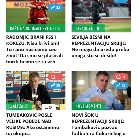
52
KAŽE DA SU IMALI SVE USLOVE
NEZADOVOLJNI
RADONJIĆ BRANI FSS I
SEVILJA BESNI NA
KOKEZU: Nisu krivi oni!
REPREZENTACIJU SRBIJE:
Tu ranu nosićemo ceo
Ne mogu da pređu preko
život! Da smo se plasirali
onoga što se desilo!
borili bismo se za vrh
1
3
25
22
ŽALI ZA EP
NOVI MOMENTI
TUMBAKOVIĆ POSLE
NOVI ŠOK U
VELIKE POBEDE NAD
REPREZENTACIJI SRBIJE:
RUSIMA: Ako ostanemo
Tumbaković pozvao
na okupu...
fudbalera Čukaričkog u