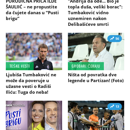
PORODIČNA PRIČA ILDE
"Andrija da ode... Bio je
ŠAULIIĆ – ne propustite
topla duša, veliki borac":
da čujete danas u “Pusti
Tumbaković vidno
brigu”
uznemiren nakon
Delibašićeve smrti
56
TEŠKE VESTI
GROBARI ČEKAJU
Ljubiša Tumbaković ne
Ništa od povratka dve
može da poveruje u
legende u Partizan! (Foto)
užasne vesti o Radiši
Iliću: Tuga do neba!
13