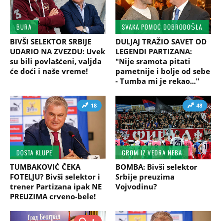
BURA
SVAKA POMOĆ DOBRODOŠLA
BIVŠI SELEKTOR SRBIJE
DULJAJ TRAŽIO SAVET OD
UDARIO NA ZVEZDU: Uvek
LEGENDI PARTIZANA:
su bili povlašćeni, valjda
"Nije sramota pitati
će doći i naše vreme!
pametnije i bolje od sebe
- Tumba mi je rekao..."
18
48
DOSTA KLUPE
GROM IZ VEDRA NEBA
TUMBAKOVIĆ ČEKA
BOMBA: Bivši selektor
FOTELJU? Bivši selektor i
Srbije preuzima
trener Partizana ipak NE
Vojvodinu?
PREUZIMA crveno-bele!
1