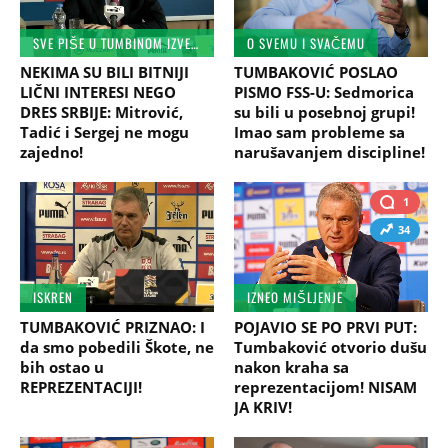
SVE PIŠE U TUMBINOM IZVEŠTAJU
O SVEMU I SVAČEMU
NEKIMA SU BILI BITNIJI
TUMBAKOVIĆ POSLAO
LIČNI INTERESI NEGO
PISMO FSS-U: Sedmorica
DRES SRBIJE: Mitrović,
su bili u posebnoj grupi!
Tadić i Sergej ne mogu
Imao sam probleme sa
zajedno!
narušavanjem discipline!
1
34
ISKREN
IZNEO MIŠLJENJE
TUMBAKOVIĆ PRIZNAO: I
POJAVIO SE PO PRVI PUT:
da smo pobedili Škote, ne
Tumbaković otvorio dušu
bih ostao u
nakon kraha sa
REPREZENTACIJI!
reprezentacijom! NISAM
JA KRIV!