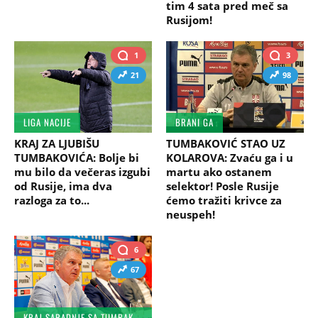
tim 4 sata pred meč sa
Rusijom!
1
3
21
98
LIGA NACIJE
BRANI GA
KRAJ ZA LJUBIŠU
TUMBAKOVIĆ STAO UZ
TUMBAKOVIĆA: Bolje bi
KOLAROVA: Zvaću ga i u
mu bilo da večeras izgubi
martu ako ostanem
od Rusije, ima dva
selektor! Posle Rusije
razloga za to...
ćemo tražiti krivce za
neuspeh!
6
67
KRAJ SARADNJE SA TUMBAKOVIĆEM