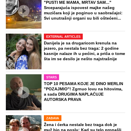
"PUSTI ME MAMA, MRTAV SAM..."
Srceparajuća ispovest majke našeg
muzičara koji je poginuo u saobraćajci:
Svi unutrašnji organi su bili oštećeni...
EXTERNAL ARTICLES
Danijela je sa drugaricom krenula na
jezero, pa nestala bez traga: 2 godine
kasnije nalaze ih u pećini, a priča o tome
šta im se desilo je nešto najstrašnije
STARS
TOP 10 PESAMA KOJE JE DINO MERLIN
"POZAJMIO"! Zgrnuo lovu na hitovima,
a sada DRUGIMA NAPLAĆUJE
AUTORSKA PRAVA
ZABAVA
Žena i ćerka nestale bez traga dok je
muž bio na poslu: Kad su telo pronašli