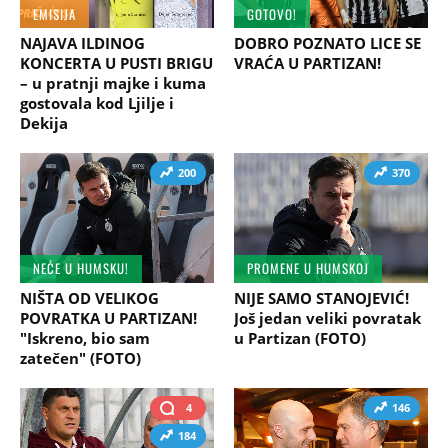
EMISIJA
GOTOVO!
NAJAVA ILDINOG
DOBRO POZNATO LICE SE
KONCERTA U PUSTI BRIGU
VRAĆA U PARTIZAN!
– u pratnji majke i kuma
gostovala kod Ljilje i
Dekija
200
370
NEĆE U HUMSKU!
PROMENE U HUMSKOJ
NIŠTA OD VELIKOG
NIJE SAMO STANOJEVIĆ!
POVRATKA U PARTIZAN!
Još jedan veliki povratak
"Iskreno, bio sam
u Partizan (FOTO)
zatečen" (FOTO)
4
146
184