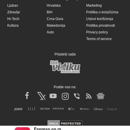
Ljubav
Hrvatska
Marketing
Zdravlje
BiH
Politika o kolačićima
Hi-Tech
Crna Gora
Uslovi korišćenja
Kultura
Makedonija
Politika privatnosti
Auto
Privacy policy
Terms of service
Prijatelji sajta
Pratite nas na:
Espreso.co.rs