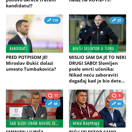
kandidatu!?
119
23
KANDIDAT
BIVŠI SELEKTOR U ŠOKU
PRED POTPISOM JE!
MISLIO SAM DA JE TO NEKI
Miroslav Đukić dolazi
DRUGI SABO! Slomljen
umesto Tumbakovića?
posle smrti učenika:
Nikad neću zaboraviti
događaj kad je bio dete...
17
8
68
49
SAD SLEDI IZBOR NOVOG SELEKTORA
NEMA RASPRAVE
SMENJEN LJUBIŠA
BIĆU SELEKTOR SAMO