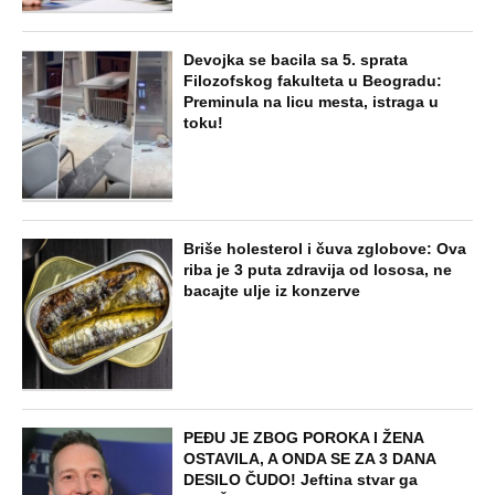
Devojka se bacila sa 5. sprata
Filozofskog fakulteta u Beogradu:
Preminula na licu mesta, istraga u
toku!
Briše holesterol i čuva zglobove: Ova
riba je 3 puta zdravija od lososa, ne
bacajte ulje iz konzerve
PEĐU JE ZBOG POROKA I ŽENA
OSTAVILA, A ONDA SE ZA 3 DANA
DESILO ČUDO! Jeftina stvar ga