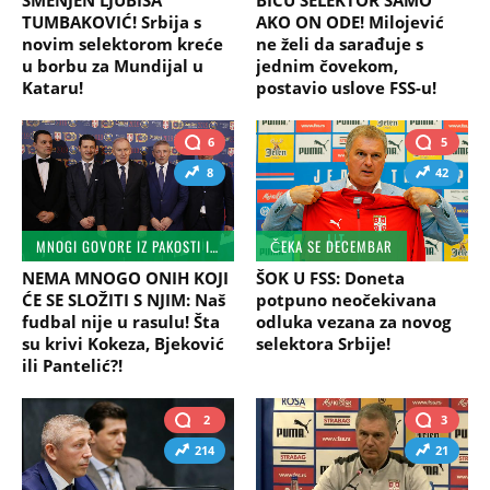
TUMBAKOVIĆ! Srbija s
AKO ON ODE! Milojević
novim selektorom kreće
ne želi da sarađuje s
u borbu za Mundijal u
jednim čovekom,
Kataru!
postavio uslove FSS-u!
6
5
8
42
MNOGI GOVORE IZ PAKOSTI I LJUBOMORE
ČEKA SE DECEMBAR
NEMA MNOGO ONIH KOJI
ŠOK U FSS: Doneta
ĆE SE SLOŽITI S NJIM: Naš
potpuno neočekivana
fudbal nije u rasulu! Šta
odluka vezana za novog
su krivi Kokeza, Bjeković
selektora Srbije!
ili Pantelić?!
2
3
214
21