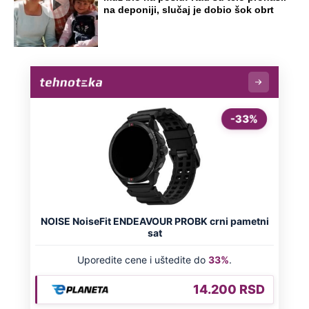
na deponiji, slučaj je dobio šok obrt