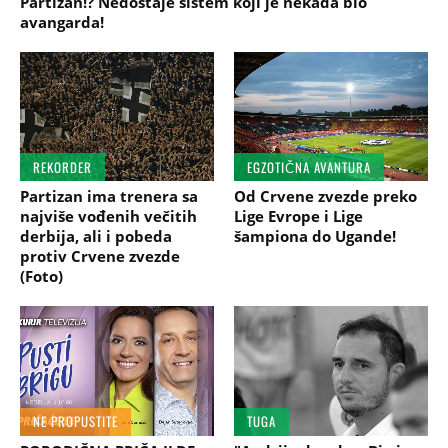
Partizan!? Nedostaje sistem koji je nekada bio
avangarda!
REKORDER
EGZOTIČNA AVANTURA
Partizan ima trenera sa
Od Crvene zvezde preko
najviše vođenih večitih
Lige Evrope i Lige
derbija, ali i pobeda
šampiona do Ugande!
protiv Crvene zvezde
(Foto)
NE PROPUSTITE
TUGA