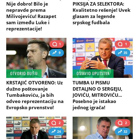
Nije dobro! Bilo je
PIKSIJA ZA SELEKTORA:
nepravde prema
Kvalitetno rešenje! Uvek
Milivojeviću! Razapet
glasam za legende
sam između Luke i
srpskog fudbala
reprezentacije!
1
1
9
35
OTVORIO DUŠU
OSTAVIO UPUTSTVA
KRSTAJIĆ OTVORENO: Uz
TUMBA U PISMU
dužno poštovanje
DETALJNO O SERGEJU,
Tumbakoviću, ja bih
JOVIĆU, MITROVIĆU...
odveo reprezentaciju na
Posebno je istakao
Evropsko prvenstvo!
jednog igrača!
2
2
24
32