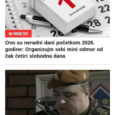
NA VREME SVE
Ovo su neradni dani početkom 2026.
godine: Organizujte sebi mini odmor od
čak četiri slobodna dana