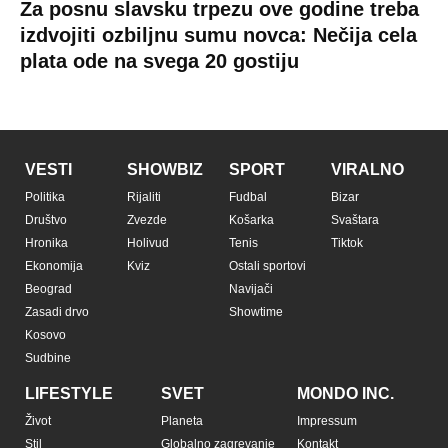
Za posnu slavsku trpezu ove godine treba
izdvojiti ozbiljnu sumu novca: Nečija cela
plata ode na svega 20 gostiju
VESTI
SHOWBIZ
SPORT
VIRALNO
Politika
Rijaliti
Fudbal
Bizar
Društvo
Zvezde
Košarka
Svaštara
Hronika
Holivud
Tenis
Tiktok
Ekonomija
Kviz
Ostali sportovi
Beograd
Navijači
Zasadi drvo
Showtime
Kosovo
Sudbine
LIFESTYLE
SVET
MONDO INC.
Život
Planeta
Impressum
Stil
Globalno zagrevanje
Kontakt