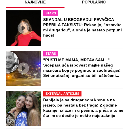
NAJNOVIJE
POPULARNO
STARS
SKANDAL U BEOGRADU! PEVAČICA
PREBILA TAKSISTU: Rekao joj "ostavite
mi drugaricu", a onda je nastao potpuni
haos!
STARS
"PUSTI ME MAMA, MRTAV SAM..."
Srceparajuća ispovest majke našeg
muzičara koji je poginuo u saobraćajci:
Svi unutrašnji organi su bili oštećeni...
EXTERNAL ARTICLES
Danijela je sa drugaricom krenula na
jezero, pa nestala bez traga: 2 godine
kasnije nalaze ih u pećini, a priča o tome
šta im se desilo je nešto najstrašnije