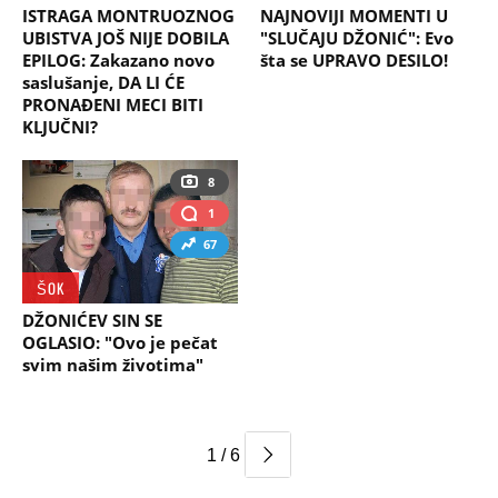
ISTRAGA MONTRUOZNOG
NAJNOVIJI MOMENTI U
UBISTVA JOŠ NIJE DOBILA
"SLUČAJU DŽONIĆ": Evo
EPILOG: Zakazano novo
šta se UPRAVO DESILO!
saslušanje, DA LI ĆE
PRONAĐENI MECI BITI
KLJUČNI?
8
1
67
ŠOK
DŽONIĆEV SIN SE
OGLASIO: "Ovo je pečat
svim našim životima"
1 / 6