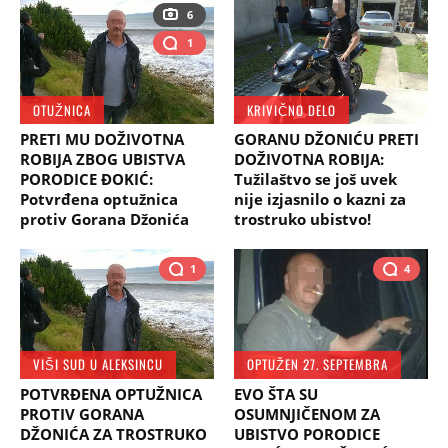
6
1
OTUŽNICA
KRIVIČNO DELO
PRETI MU DOŽIVOTNA
GORANU DŽONIĆU PRETI
ROBIJA ZBOG UBISTVA
DOŽIVOTNA ROBIJA:
PORODICE ĐOKIĆ:
Tužilaštvo se još uvek
Potvrđena optužnica
nije izjasnilo o kazni za
protiv Gorana Džonića
trostruko ubistvo!
1
4
VIŠI SUD U ALEKSINCU
OPTUŽEN 27. SEPTEMBRA
POTVRĐENA OPTUŽNICA
EVO ŠTA SU
PROTIV GORANA
OSUMNJIČENOM ZA
DŽONIĆA ZA TROSTRUKO
UBISTVO PORODICE