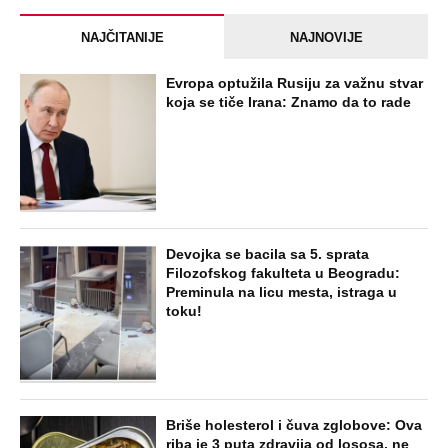
NAJČITANIJE
NAJNOVIJE
Evropa optužila Rusiju za važnu stvar
koja se tiče Irana: Znamo da to rade
Devojka se bacila sa 5. sprata
Filozofskog fakulteta u Beogradu:
Preminula na licu mesta, istraga u
toku!
Briše holesterol i čuva zglobove: Ova
riba je 3 puta zdravija od lososa, ne