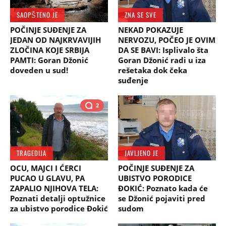
SAOPŠTENO JE
ZNA SE SVE
POČINJE SUĐENJE ZA
NEKAD POKAZUJE
JEDAN OD NAJKRVAVIJIH
NERVOZU, POČEO JE OVIM
ZLOČINA KOJE SRBIJA
DA SE BAVI: Isplivalo šta
PAMTI: Goran Džonić
Goran Džonić radi u iza
doveden u sud!
rešetaka dok čeka
suđenje
2
TRAGEDIJA
JAVLJENO JE
OCU, MAJCI I ĆERCI
POČINJE SUĐENJE ZA
PUCAO U GLAVU, PA
UBISTVO PORODICE
ZAPALIO NJIHOVA TELA:
ĐOKIĆ: Poznato kada će
Poznati detalji optužnice
se Džonić pojaviti pred
za ubistvo porodice Đokić
sudom