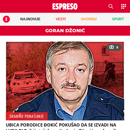
NAJNOVIJE
VESTI
SHOWBIZ
SPORT
GORAN DŽONIĆ
8
SRAMNO PONAŠANJE
UBICA PORODICE ĐOKIĆ POKUŠAO DA SE IZVADI NA