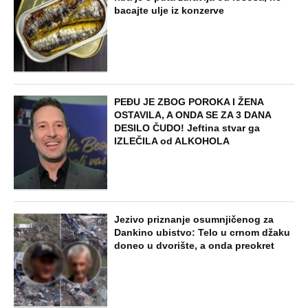
bacajte ulje iz konzerve
PEĐU JE ZBOG POROKA I ŽENA
OSTAVILA, A ONDA SE ZA 3 DANA
DESILO ČUDO! Jeftina stvar ga
IZLEČILA od ALKOHOLA
Jezivo priznanje osumnjičenog za
Dankino ubistvo: Telo u crnom džaku
doneo u dvorište, a onda preokret