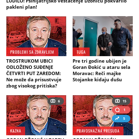
LUDILO! Psihijatrijsko veštačenje Džoniću pokvarilo
pakleni plan!
PROBLEMI SA ZDRAVLJEM
TUGA
TROSTRUKOM UBICI
Pre tri godine ubijen je
ODLOŽENO SUĐENJE
Goran Đokić u ataru sela
ČETVRTI PUT ZAREDOM:
Moravac: Reči majke
Ne može da prisustvuje
Stojanke kidaju dušu
zbog visokog pritiska?
6
15
1
5
KAZNA
PRAVOSNAŽNA PRESUDA