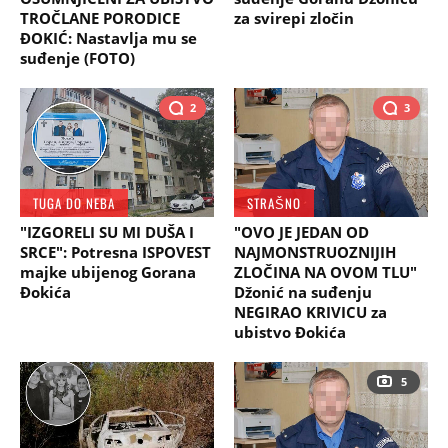
TROČLANE PORODICE
za svirepi zločin
ĐOKIĆ: Nastavlja mu se
suđenje (FOTO)
2
3
TUGA DO NEBA
STRAŠNO
"IZGORELI SU MI DUŠA I
"OVO JE JEDAN OD
SRCE": Potresna ISPOVEST
NAJMONSTRUOZNIJIH
majke ubijenog Gorana
ZLOČINA NA OVOM TLU"
Đokića
Džonić na suđenju
NEGIRAO KRIVICU za
ubistvo Đokića
5