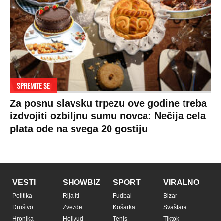
SPREMITE SE
Za posnu slavsku trpezu ove godine treba
izdvojiti ozbiljnu sumu novca: Nečija cela
plata ode na svega 20 gostiju
VESTI
SHOWBIZ
SPORT
VIRALNO
Politika
Rijaliti
Fudbal
Bizar
Društvo
Zvezde
Košarka
Svaštara
Hronika
Holivud
Tenis
Tiktok