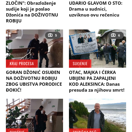
ZLOČIN": Obrazloženje
UDARIO GLAVOM O STO:
sudije koji je poslao
Drama u sudnici,
Džonića na DOŽIVOTNU
uzviknuo ovu rečenicu
ROBIJU
5
6
KRAJ PROCESA
SUĐENJE
GORAN DŽONIĆ OSUĐEN
OTAC, MAJKA I ĆERKA
NA DOŽIVOTNU ROBIJU
UBIJENI PA ZAPALJENI
ZBOG UBISTVA PORODICE
KOD ALEKSINCA: Danas
ĐOKIĆ!
presuda za njihovu smrt!