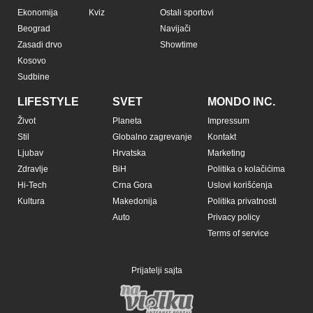
Ekonomija
Kviz
Ostali sportovi
Beograd
Navijači
Zasadi drvo
Showtime
Kosovo
Sudbine
LIFESTYLE
SVET
MONDO INC.
Život
Planeta
Impressum
Stil
Globalno zagrevanje
Kontakt
Ljubav
Hrvatska
Marketing
Zdravlje
BiH
Politika o kolačićima
Hi-Tech
Crna Gora
Uslovi korišćenja
Kultura
Makedonija
Politika privatnosti
Auto
Privacy policy
Terms of service
Prijatelji sajta