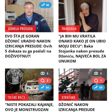
40
DONELA PRESUDA
TRAGEDIJA
EVO ŠTA JE GORAN
"JA BIH MU VRATILA
DŽONIĆ URADIO NAKON
ONAKO KAKO JE ON UBIO
IZRICANJA PRESUDE: Ovih
MOJU DECU": Baka
5 dokaza su ga poslali na
Stojanka nakon presude
DOŽIVOTNU?!
Džoniću, NAJVEĆA BOL ZA
UNUKOM
5
5
2
1
54
59
TEŠKE REČI
STRAŠNO
"NISTE POKAZALI KAJANJE,
DŽONIĆ NAKON
OVO JE MONSTRUOZAN
IZRICANJA PRESUDE