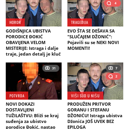
4
HOROR
TRAGEDIJA
GODIŠNJICA UBISTVA
EVO ŠTA SE DEŠAVA SA
PORODICE ĐOKIĆ
"SLUČAJEM DŽONIĆ":
OBAVIJENA VELOM
Pojavili su se NEKI NOVI
MISTERIJE: Istraga i dalje
MOMENTI!
traje, jedan detalj je kluč
31
7
2
POTVRDA
VIŠI SUD U NIŠU
NOVI DOKAZI
PRODUŽEN PRITVOR
DOSTAVLJENI
GORANU I STEFANU
TUŽILAŠTVU: Bliži se kraj
DŽONIĆU! Istraga ubistva
suđenja za ubistvo
Džonića JOŠ UVEK BEZ
porodice Đokić, nastao
EPILOGA