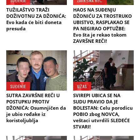
SUĐENJE
ZAVRŠNA REČ
TUŽILAŠTVO TRAŽI
HAOS NA SUĐENJU
DOŽIVOTNU ZA DŽONIĆA:
DŽONIĆU ZA TROSTRUKO
Evo kada će biti doneta
UBISTVO, RASPLAKAO SE
presuda
PA NEGIRAO OPTUŽBE:
Evo šta je rekao tokom
ZAVRŠNE REČI!
SUĐENJE
UŽAS
SUTRA ZAVRŠNE REČI U
SVIREPI UBICA SE NA
POSTUPKU PROTIV
SUDU PRAVIO DA JE
DŽONIĆA: Osumnjičen da
BOLESTAN: Celu porodicu
je ubio rođake iz
POBIO zbog NOVCA,
koristoljublja
veštaci utvrdili SLEDEĆE
STVARI!