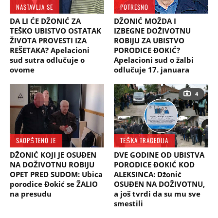
NASTAVLJA SE
POTRESNO
DA LI ĆE DŽONIĆ ZA
DŽONIĆ MOŽDA I
TEŠKO UBISTVO OSTATAK
IZBEGNE DOŽIVOTNU
ŽIVOTA PROVESTI IZA
ROBIJU ZA UBISTVO
REŠETAKA? Apelacioni
PORODICE ĐOKIĆ?
sud sutra odlučuje o
Apelacioni sud o žalbi
ovome
odlučuje 17. januara
4
SAOPŠTENO JE
TEŠKA TRAGEDIJA
DŽONIĆ KOJI JE OSUĐEN
DVE GODINE OD UBISTVA
NA DOŽIVOTNU ROBIJU
PORODICE ĐOKIĆ KOD
OPET PRED SUDOM: Ubica
ALEKSINCA: Džonić
porodice Đokić se ŽALIO
OSUĐEN NA DOŽIVOTNU,
na presudu
a još tvrdi da su mu sve
smestili