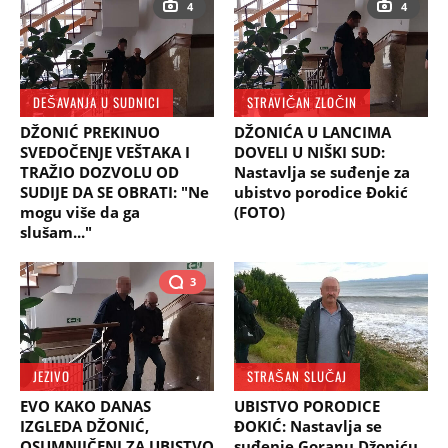
4
4
DEŠAVANJA U SUDNICI
STRAVIČAN ZLOČIN
DŽONIĆ PREKINUO
DŽONIĆA U LANCIMA
SVEDOČENJE VEŠTAKA I
DOVELI U NIŠKI SUD:
TRAŽIO DOZVOLU OD
Nastavlja se suđenje za
SUDIJE DA SE OBRATI: "Ne
ubistvo porodice Đokić
mogu više da ga
(FOTO)
slušam..."
3
JEZIVO
STRAŠAN SLUČAJ
EVO KAKO DANAS
UBISTVO PORODICE
IZGLEDA DŽONIĆ,
ĐOKIĆ: Nastavlja se
OSUMNJIČENI ZA UBISTVO
suđenje Goranu Džoniću