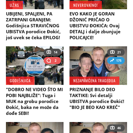
UŽAS
NEVEROVATNO!
UBIJENI, SPALJENI, PA
EVO KAKO JE GORAN
ZATRPANI GRANJEM:
DŽONIĆ PRIČAO O
Godišnjica STRAVIČNOG
UBISTVU ĐOKIĆA: Ovaj
UBISTVA porodice Đokić,
DETALJ i dalje zbunjuje
još uvek se čeka EPILOG!
POLICAJCE!
14
21
2
175
GODIŠNJICA
NEZAPAMĆENA TRAGEDIJA
"DOBRO NE VIDEO ŠTO MI
PRIZNANJE BILO DEO
POBI NAJBLIŽE": Tuga i
TAKTIKE: Svi detalji
MUK na grobu porodice
UBISTVA porodice Đokić!
Đokić, baka ne može da
"BIO JE BEO KAO KREČ"
dođe SEBI!
46