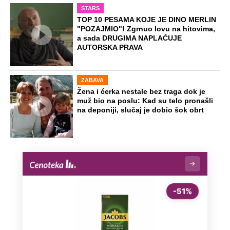
STARS
TOP 10 PESAMA KOJE JE DINO MERLIN
"POZAJMIO"! Zgrnuo lovu na hitovima,
a sada DRUGIMA NAPLAĆUJE
AUTORSKA PRAVA
ZABAVA
Žena i ćerka nestale bez traga dok je
muž bio na poslu: Kad su telo pronašli
na deponiji, slučaj je dobio šok obrt