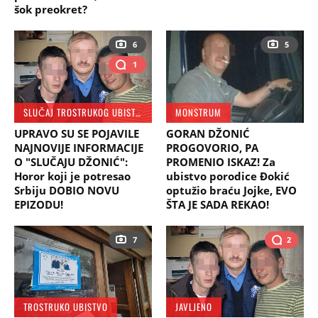
šok preokret?
6
5
1
SLUČAJ TROSTRUKOG UBISTVA U SELU MORAVAC
MONSTRUM
UPRAVO SU SE POJAVILE
GORAN DŽONIĆ
NAJNOVIJE INFORMACIJE
PROGOVORIO, PA
O "SLUČAJU DŽONIĆ":
PROMENIO ISKAZ! Za
Horor koji je potresao
ubistvo porodice Đokić
Srbiju DOBIO NOVU
optužio braću Jojke, EVO
EPIZODU!
ŠTA JE SADA REKAO!
7
2
TROSTRUKO UBISTVO
JAVLJENO