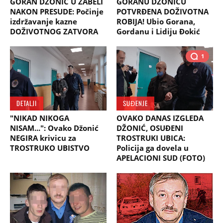
GORAN DŽONIĆ U ZABELI
GORANU DŽONIĆU
NAKON PRESUDE: Počinje
POTVRĐENA DOŽIVOTNA
izdržavanje kazne
ROBIJA! Ubio Gorana,
DOŽIVOTNOG ZATVORA
Gordanu i Lidiju Đokić
1
DETALJI
SUĐENJE
"NIKAD NIKOGA
OVAKO DANAS IZGLEDA
NISAM...": Ovako Džonić
DŽONIĆ, OSUĐENI
NEGIRA krivicu za
TROSTRUKI UBICA:
TROSTRUKO UBISTVO
Policija ga dovela u
APELACIONI SUD (FOTO)