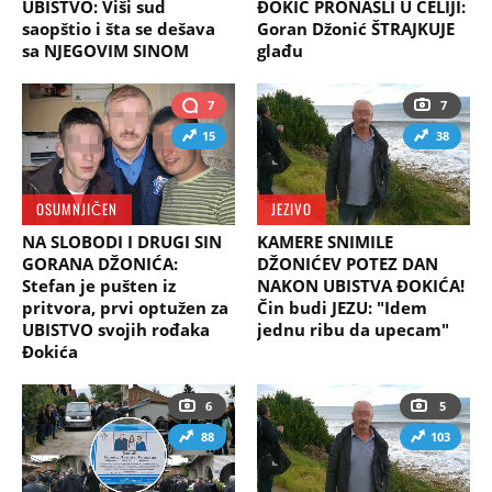
UBISTVO: Viši sud
ĐOKIĆ PRONAŠLI U ĆELIJI:
saopštio i šta se dešava
Goran Džonić ŠTRAJKUJE
sa NJEGOVIM SINOM
glađu
7
7
15
38
OSUMNJIČEN
JEZIVO
NA SLOBODI I DRUGI SIN
KAMERE SNIMILE
GORANA DŽONIĆA:
DŽONIĆEV POTEZ DAN
Stefan je pušten iz
NAKON UBISTVA ĐOKIĆA!
pritvora, prvi optužen za
Čin budi JEZU: "Idem
UBISTVO svojih rođaka
jednu ribu da upecam"
Đokića
6
5
88
103