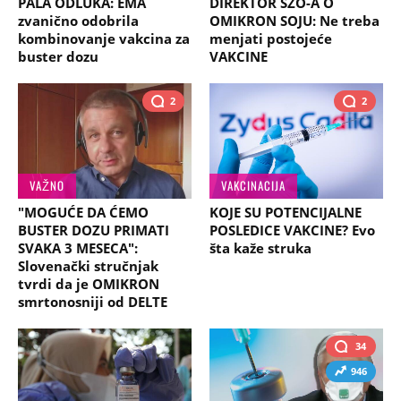
PALA ODLUKA: EMA
DIREKTOR SZO-A O
zvanično odobrila
OMIKRON SOJU: Ne treba
kombinovanje vakcina za
menjati postojeće
buster dozu
VAKCINE
2
2
VAŽNO
VAKCINACIJA
"MOGUĆE DA ĆEMO
KOJE SU POTENCIJALNE
BUSTER DOZU PRIMATI
POSLEDICE VAKCINE? Evo
SVAKA 3 MESECA":
šta kaže struka
Slovenački stručnjak
tvrdi da je OMIKRON
smrtonosniji od DELTE
34
946