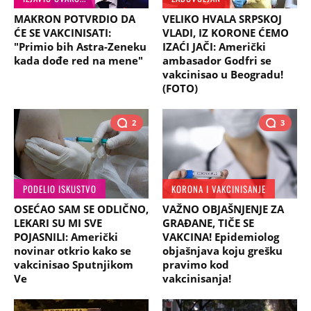
MAKRON POTVRDIO DA
VELIKO HVALA SRPSKOJ
ĆE SE VAKCINISATI:
VLADI, IZ KORONE ĆEMO
"Primio bih Astra-Zeneku
IZAĆI JAČI: Američki
kada dođe red na mene"
ambasador Godfri se
vakcinisao u Beogradu!
(FOTO)
2
3
PODELIO ISKUSTVO
KORONA I VAKCINISANJE
OSEĆAO SAM SE ODLIČNO,
VAŽNO OBJAŠNJENJE ZA
LEKARI SU MI SVE
GRAĐANE, TIČE SE
POJASNILI: Američki
VAKCINA! Epidemiolog
novinar otkrio kako se
objašnjava koju grešku
vakcinisao Sputnjikom
pravimo kod
Ve
vakcinisanja!