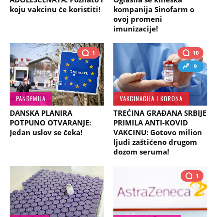
koju vakcinu će koristiti!
kompanija Sinofarm o
ovoj promeni
imunizacije!
1
10
9
PANDEMIJA
VAKCINACIJA I KORONA
DANSKA PLANIRA
TREĆINA GRAĐANA SRBIJE
POTPUNO OTVARANJE:
PRIMILA ANTI-KOVID
Jedan uslov se čeka!
VAKCINU: Gotovo milion
ljudi zaštićeno drugom
dozom seruma!
1