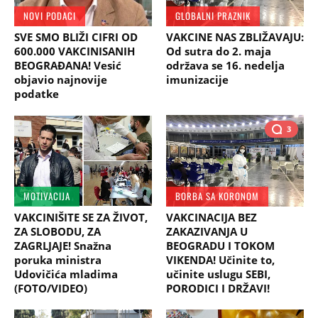
NOVI PODACI
GLOBALNI PRAZNIK
SVE SMO BLIŽI CIFRI OD
VAKCINE NAS ZBLIŽAVAJU:
600.000 VAKCINISANIH
Od sutra do 2. maja
BEOGRAĐANA! Vesić
održava se 16. nedelja
objavio najnovije
imunizacije
podatke
3
MOTIVACIJA
BORBA SA KORONOM
VAKCINIŠITE SE ZA ŽIVOT,
VAKCINACIJA BEZ
ZA SLOBODU, ZA
ZAKAZIVANJA U
ZAGRLJAJE! Snažna
BEOGRADU I TOKOM
poruka ministra
VIKENDA! Učinite to,
Udovičića mladima
učinite uslugu SEBI,
(FOTO/VIDEO)
PORODICI I DRŽAVI!