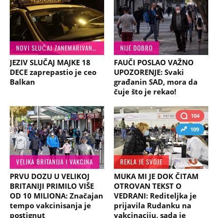
NOVI SLUČAJ ZANEMARIVANJA
NIJE DOBRO
JEZIV SLUČAJ MAJKE 18
FAUČI POSLAO VAŽNO
DECE zaprepastio je ceo
UPOZORENJE: Svaki
Balkan
građanin SAD, mora da
čuje što je rekao!
104
109
VELIKA BRITANIJA I VAKCINA
REKLA JE SVOJE
PRVU DOZU U VELIKOJ
MUKA MI JE DOK ČITAM
BRITANIJI PRIMILO VIŠE
OTROVAN TEKST O
OD 10 MILIONA: Značajan
VEDRANI: Rediteljka je
tempo vakcinisanja je
prijavila Rudanku na
postignut
vakcinaciju, sada je