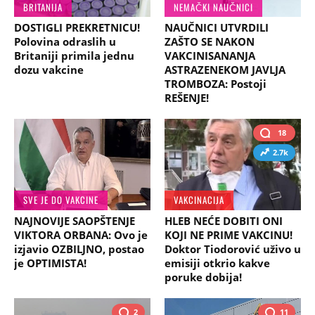
BRITANIJA
NEMAČKI NAUČNICI
DOSTIGLI PREKRETNICU!
NAUČNICI UTVRDILI
Polovina odraslih u
ZAŠTO SE NAKON
Britaniji primila jednu
VAKCINISANANJA
dozu vakcine
ASTRAZENEKOM JAVLJA
TROMBOZA: Postoji
REŠENJE!
18
2.7k
SVE JE DO VAKCINE
VAKCINACIJA
NAJNOVIJE SAOPŠTENJE
HLEB NEĆE DOBITI ONI
VIKTORA ORBANA: Ovo je
KOJI NE PRIME VAKCINU!
izjavio OZBILJNO, postao
Doktor Tiodorović uživo u
je OPTIMISTA!
emisiji otkrio kakve
poruke dobija!
2
11