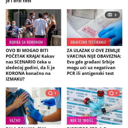
je i brzi test
3
BORBA SA KORONOM
OBAVEZNO TESTIRANJE
OVO BI MOGAO BITI
ZA ULAZAK U OVE ZEMLJE
POČETAK KRAJA! Kakav
VAKCINA NIJE OBAVEZNA:
nas SCENARIO čeka u
Evo gde građani Srbije
sledećoj godini, da li je
mogu ući uz negativan
KORONA konačno na
PCR ili antigenski test
IZMAKU?
1
1
VAŽNO
NEK SE TROŠI