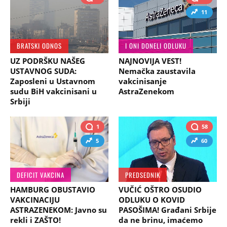
11
BRATSKI ODNOS
I ONI DONELI ODLUKU
UZ PODRŠKU NAŠEG
NAJNOVIJA VEST!
USTAVNOG SUDA:
Nemačka zaustavila
Zaposleni u Ustavnom
vakcinisanje
sudu BiH vakcinisani u
AstraZenekom
Srbiji
1
58
5
60
DEFICIT VAKCINA
PREDSEDNIK
HAMBURG OBUSTAVIO
VUČIĆ OŠTRO OSUDIO
VAKCINACIJU
ODLUKU O KOVID
ASTRAZENEKOM: Javno su
PASOŠIMA! Građani Srbije
rekli i ZAŠTO!
da ne brinu, imaćemo