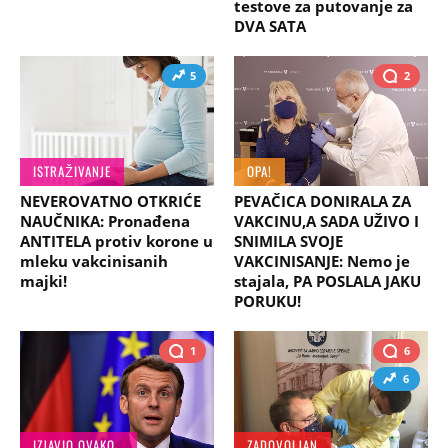
testove za putovanje za
DVA SATA
5
2
ISTRAŽIVANJE
OPA!
NEVEROVATNO OTKRIĆE
PEVAČICA DONIRALA ZA
NAUČNIKA: Pronađena
VAKCINU,A SADA UŽIVO I
ANTITELA protiv korone u
SNIMILA SVOJE
mleku vakcinisanih
VAKCINISANJE: Nemo je
majki!
stajala, PA POSLALA JAKU
PORUKU!
1
6
6
IZJAVIO OVAKO...
ZADOVOLJAN