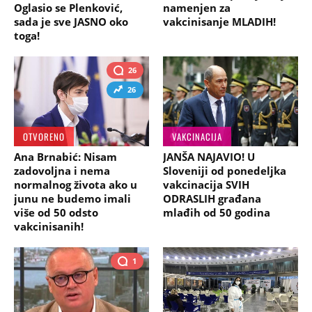
Oglasio se Plenković,
namenjen za
sada je sve JASNO oko
vakcinisanje MLADIH!
toga!
26
26
OTVORENO
VAKCINACIJA
Ana Brnabić: Nisam
JANŠA NAJAVIO! U
zadovoljna i nema
Sloveniji od ponedeljka
normalnog života ako u
vakcinacija SVIH
junu ne budemo imali
ODRASLIH građana
više od 50 odsto
mlađih od 50 godina
vakcinisanih!
1