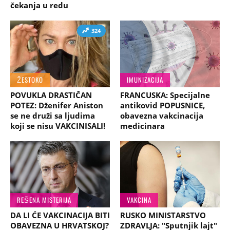
čekanja u redu
324
ŽESTOKO
IMUNIZACIJA
POVUKLA DRASTIČAN
FRANCUSKA: Specijalne
POTEZ: Dženifer Aniston
antikovid POPUSNICE,
se ne druži sa ljudima
obavezna vakcinacija
koji se nisu VAKCINISALI!
medicinara
REŠENA MISTERIJA
VAKCINA
DA LI ĆE VAKCINACIJA BITI
RUSKO MINISTARSTVO
OBAVEZNA U HRVATSKOJ?
ZDRAVLJA: "Sputnjik lajt"