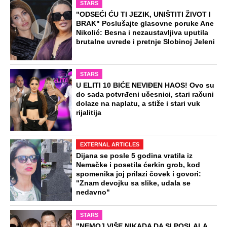
STARS
"ODSEĆI ĆU TI JEZIK, UNIŠTITI ŽIVOT I
BRAK" Poslušajte glasovne poruke Ane
Nikolić: Besna i nezaustavljiva uputila
brutalne uvrede i pretnje Slobinoj Jeleni
STARS
U ELITI 10 BIĆE NEVIĐEN HAOS! Ovo su
do sada potvrđeni učesnici, stari računi
dolaze na naplatu, a stiže i stari vuk
rijalitija
EXTERNAL ARTICLES
Dijana se posle 5 godina vratila iz
Nemačke i posetila ćerkin grob, kod
spomenika joj prilazi čovek i govori:
"Znam devojku sa slike, udala se
nedavno"
STARS
"NEMOJ VIŠE NIKADA DA SI POSLALA