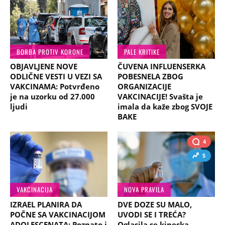
BORBA PROTIV KORONE
PALE KRITIKE
OBJAVLJENE NOVE
ČUVENA INFLUENSERKA
ODLIČNE VESTI U VEZI SA
POBESNELA ZBOG
VAKCINAMA: Potvrđeno
ORGANIZACIJE
je na uzorku od 27.000
VAKCINACIJE! Svašta je
ljudi
imala da kaže zbog SVOJE
BAKE
4
5
VAKCINACIJA
NOVA PRAVILA
IZRAEL PLANIRA DA
DVE DOZE SU MALO,
POČNE SA VAKCINACIJOM
UVODI SE I TREĆA?
ADOLESCENATA: Poznato i
Oglasila se kineska