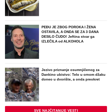
PEĐU JE ZBOG POROKA I ŽENA
OSTAVILA, A ONDA SE ZA 3 DANA
DESILO ČUDO! Jeftina stvar ga
IZLEČILA od ALKOHOLA
Jezivo priznanje osumnjičenog za
Dankino ubistvo: Telo u crnom džaku
doneo u dvorište, a onda preokret
SVE NAJČITANIJE VESTI