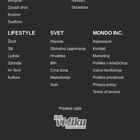
Beograd
Navijači
Zasadi drvo
Showtime
Kosovo
Sudbine
LIFESTYLE
SVET
MONDO INC.
Život
Planeta
Impressum
Stil
Globalno zagrevanje
Kontakt
Ljubav
Hrvatska
Marketing
Zdravlje
BiH
Politika o kolačićima
Hi-Tech
Crna Gora
Uslovi korišćenja
Kultura
Makedonija
Politika privatnosti
Auto
Privacy policy
Terms of service
Prijatelji sajta