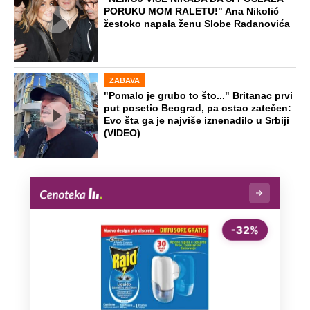
PORUKU MOM RALETU!" Ana Nikolić
žestoko napala ženu Slobe Radanovića
ZABAVA
"Pomalo je grubo to što..." Britanac prvi
put posetio Beograd, pa ostao zatečen:
Evo šta ga je najviše iznenadilo u Srbiji
(VIDEO)