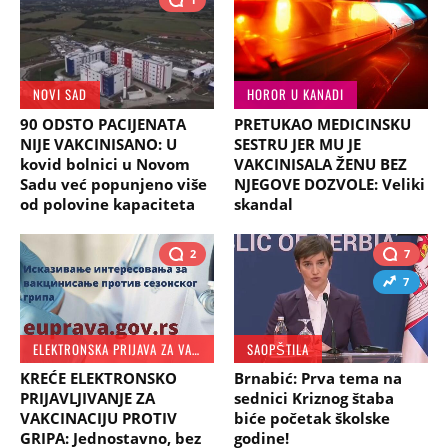
NOVI SAD
HOROR U KANADI
90 ODSTO PACIJENATA
PRETUKAO MEDICINSKU
NIJE VAKCINISANO: U
SESTRU JER MU JE
kovid bolnici u Novom
VAKCINISALA ŽENU BEZ
Sadu već popunjeno više
NJEGOVE DOZVOLE: Veliki
od polovine kapaciteta
skandal
2
7
7
ELEKTRONSKA PRIJAVA ZA VAKCINACIJU
SAOPŠTILA
KREĆE ELEKTRONSKO
Brnabić: Prva tema na
PRIJAVLJIVANJE ZA
sednici Kriznog štaba
VAKCINACIJU PROTIV
biće početak školske
GRIPA: Jednostavno, bez
godine!