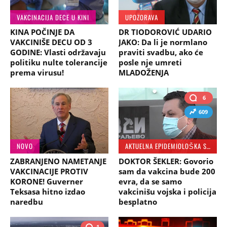
VAKCINACIJA DECE U KINI
UPOZORAVA
KINA POČINJE DA
DR TIODOROVIĆ UDARIO
VAKCINIŠE DECU OD 3
JAKO: Da li je normlano
GODINE: Vlasti održavaju
praviti svadbu, ako će
politiku nulte tolerancije
posle nje umreti
prema virusu!
MLADOŽENJA
6
609
NOVO
AKTUELNA EPIDEMIOLOŠKA SITUACIJA
ZABRANJENO NAMETANJE
DOKTOR ŠEKLER: Govorio
VAKCINACIJE PROTIV
sam da vakcina bude 200
KORONE! Guverner
evra, da se samo
Teksasa hitno izdao
vakcinišu vojska i policija
naredbu
besplatno
1