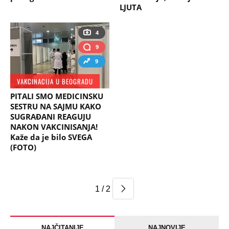
LJUTA
4
9
9
VAKCINACIJA U BEOGRADU
PITALI SMO MEDICINSKU
SESTRU NA SAJMU KAKO
SUGRAĐANI REAGUJU
NAKON VAKCINISANJA!
Kaže da je bilo SVEGA
(FOTO)
1 / 2
NAJČITANIJE
NAJNOVIJE