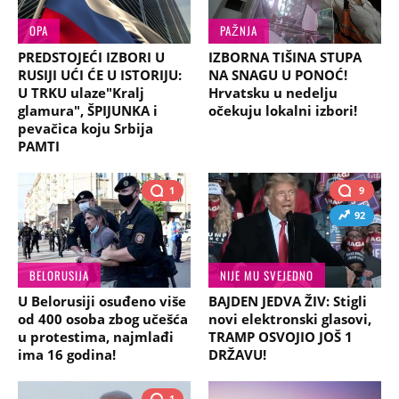
OPA
PAŽNJA
PREDSTOJEĆI IZBORI U
IZBORNA TIŠINA STUPA
RUSIJI UĆI ĆE U ISTORIJU:
NA SNAGU U PONOĆ!
U TRKU ulaze"Kralj
Hrvatsku u nedelju
glamura", ŠPIJUNKA i
očekuju lokalni izbori!
pevačica koju Srbija
PAMTI
1
9
92
BELORUSIJA
NIJE MU SVEJEDNO
U Belorusiji osuđeno više
BAJDEN JEDVA ŽIV: Stigli
od 400 osoba zbog učešća
novi elektronski glasovi,
u protestima, najmlađi
TRAMP OSVOJIO JOŠ 1
ima 16 godina!
DRŽAVU!
1