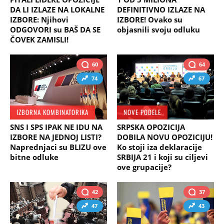
DA LI IZLAZE NA LOKALNE
DEFINITIVNO IZLAZE NA
IZBORE: Njihovi
IZBORE! Ovako su
ODGOVORI su BAŠ DA SE
objasnili svoju odluku
ČOVEK ZAMISLI!
60
64
74
67
IZBORNA KOMBINATORIKA
NOVE PODELE
SNS I SPS IPAK NE IDU NA
SRPSKA OPOZICIJA
IZBORE NA JEDNOJ LISTI?
DOBILA NOVU OPOZICIJU!
Naprednjaci su BLIZU ove
Ko stoji iza deklaracije
bitne odluke
SRBIJA 21 i koji su ciljevi
ove grupacije?
42
37
47
43