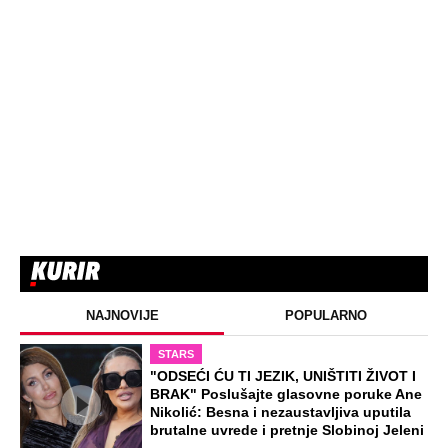
NAJNOVIJE
POPULARNO
STARS
"ODSEĆI ĆU TI JEZIK, UNIŠTITI ŽIVOT I
BRAK" Poslušajte glasovne poruke Ane
Nikolić: Besna i nezaustavljiva uputila
brutalne uvrede i pretnje Slobinoj Jeleni