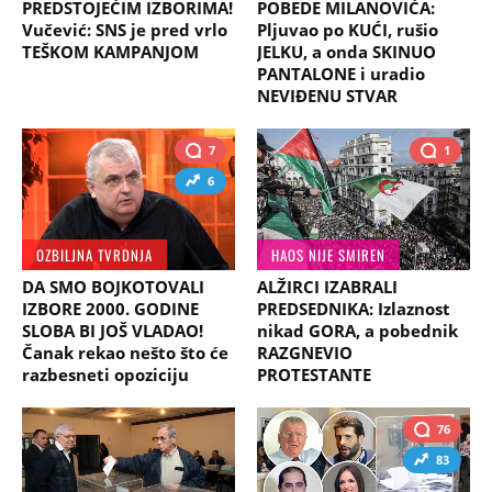
PREDSTOJEĆIM IZBORIMA!
POBEDE MILANOVIĆA:
Vučević: SNS je pred vrlo
Pljuvao po KUĆI, rušio
TEŠKOM KAMPANJOM
JELKU, a onda SKINUO
PANTALONE i uradio
NEVIĐENU STVAR
7
1
6
OZBILJNA TVRDNJA
HAOS NIJE SMIREN
DA SMO BOJKOTOVALI
ALŽIRCI IZABRALI
IZBORE 2000. GODINE
PREDSEDNIKA: Izlaznost
SLOBA BI JOŠ VLADAO!
nikad GORA, a pobednik
Čanak rekao nešto što će
RAZGNEVIO
razbesneti opoziciju
PROTESTANTE
76
83