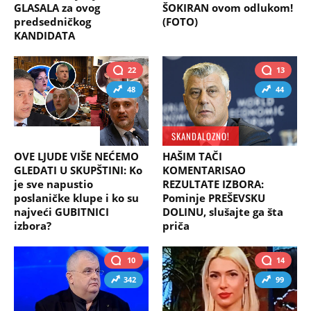
GLASALA za ovog
ŠOKIRAN ovom odlukom!
predsedničkog
(FOTO)
KANDIDATA
22
13
48
44
ESPRESO ANALIZA
SKANDALOZNO!
OVE LJUDE VIŠE NEĆEMO
HAŠIM TAČI
GLEDATI U SKUPŠTINI: Ko
KOMENTARISAO
je sve napustio
REZULTATE IZBORA:
poslaničke klupe i ko su
Pominje PREŠEVSKU
najveći GUBITNICI
DOLINU, slušajte ga šta
izbora?
priča
10
14
342
99