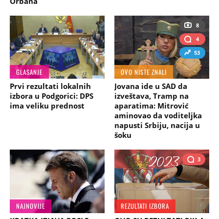
Orbana
8
4
53
GLASANJE
OVO NISTE ZNALI
Prvi rezultati lokalnih
Jovana ide u SAD da
izbora u Podgorici: DPS
izveštava, Tramp na
ima veliku prednost
aparatima: Mitrović
aminovao da voditeljka
napusti Srbiju, nacija u
šoku
3
NAJNOVIJE
REZULTATI IZBORA