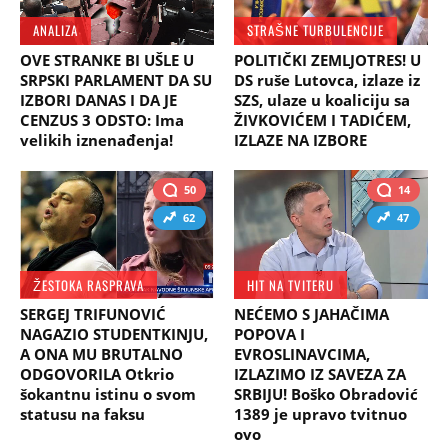
ANALIZA
STRAŠNE TURBULENCIJE
OVE STRANKE BI UŠLE U
POLITIČKI ZEMLJOTRES! U
SRPSKI PARLAMENT DA SU
DS ruše Lutovca, izlaze iz
IZBORI DANAS I DA JE
SZS, ulaze u koaliciju sa
CENZUS 3 ODSTO: Ima
ŽIVKOVIĆEM I TADIĆEM,
velikih iznenađenja!
IZLAZE NA IZBORE
50
14
62
47
ŽESTOKA RASPRAVA
HIT NA TVITERU
SERGEJ TRIFUNOVIĆ
NEĆEMO S JAHAČIMA
NAGAZIO STUDENTKINJU,
POPOVA I
A ONA MU BRUTALNO
EVROSLINAVCIMA,
ODGOVORILA Otkrio
IZLAZIMO IZ SAVEZA ZA
šokantnu istinu o svom
SRBIJU! Boško Obradović
statusu na faksu
1389 je upravo tvitnuo
ovo