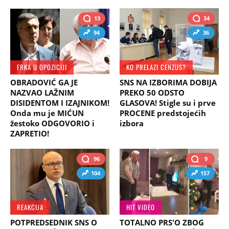
13
34
94
36
FRKA U OPOZICIJI
KO PRELAZI CENZUS?
OBRADOVIĆ GA JE
SNS NA IZBORIMA DOBIJA
NAZVAO LAŽNIM
PREKO 50 ODSTO
DISIDENTOM I IZAJNIKOM!
GLASOVA! Stigle su i prve
Onda mu je MIĆUN
PROCENE predstojećih
žestoko ODGOVORIO i
izbora
ZAPRETIO!
96
9
104
157
REAKCIJA
HIT VIDEO
POTPREDSEDNIK SNS O
TOTALNO PRS'O ZBOG