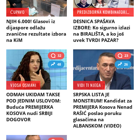
ČUPAVO
PREDIZBORNA KOMBINATORIKA
NJIH 6.000! Glasovi iz
DESNICA SPAŠAVA
dijaspore odlažu
IZBORE: Ko sigurno izlazi
zvanične rezultate izbora
na BIRALIŠTA, a ko još
na KiM
uvek TVRDI PAZAR?
32
23
48
26
VJOSA OSMANI
VIDI TI NJEGA
ODMAH UKIDAM TAKSE
SRPSKA LISTA JE
POD JEDNIM USLOVOM:
MONSTRUM! Kandidat za
Buduća PREMIJERKA
PREMIJERA Kosova Nenad
KOSOVA nudi SRBIJI
RAŠIĆ poslao poruku
DOGOVOR
glasačima na
ALBANSKOM (VIDEO)