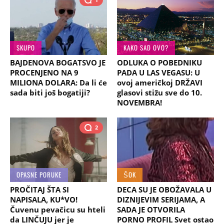
SKUPO
KAKO SAD OVO?
BAJDENOVA BOGATSVO JE
ODLUKA O POBEDNIKU
PROCENJENO NA 9
PADA U LAS VEGASU: U
MILIONA DOLARA: Da li će
ovoj američkoj DRŽAVI
sada biti još bogatiji?
glasovi stižu sve do 10.
NOVEMBRA!
2
OPASNE PORUKE
ŠOK
PROČITAJ ŠTA SI
DECA SU JE OBOŽAVALA U
NAPISALA, KU*VO!
DIZNIJEVIM SERIJAMA, A
Čuvenu pevačicu su hteli
SADA JE OTVORILA
da LINČUJU jer je
PORNO PROFIL Svet ostao