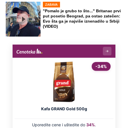
ZABAVA
"Pomalo je grubo to što..." Britanac prvi
put posetio Beograd, pa ostao zatečen:
Evo šta ga je najviše iznenadilo u Srbiji
(VIDEO)