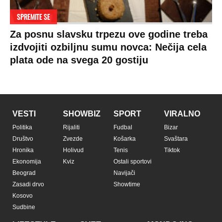
SPREMITE SE
Za posnu slavsku trpezu ove godine treba
izdvojiti ozbiljnu sumu novca: Nečija cela
plata ode na svega 20 gostiju
VESTI
SHOWBIZ
SPORT
VIRALNO
Politika
Rijaliti
Fudbal
Bizar
Društvo
Zvezde
Košarka
Svaštara
Hronika
Holivud
Tenis
Tiktok
Ekonomija
Kviz
Ostali sportovi
Beograd
Navijači
Zasadi drvo
Showtime
Kosovo
Sudbine