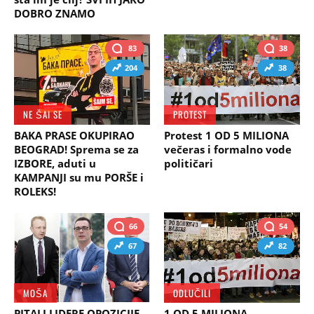
DOBRO ZNAMO
83
38
204
38
NE ŠAI SE
PROTEST
BAKA PRASE OKUPIRAO
Protest 1 OD 5 MILIONA
BEOGRAD! Sprema se za
večeras i formalno vode
IZBORE, aduti u
političari
KAMPANJI su mu PORŠE i
ROLEKS!
66
54
67
82
MOŠA
ODLUČILI
PITALI LIDERE OPOZICIJE
1 OD 5 MILIONA