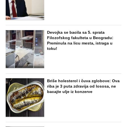
Devojka se bacila sa 5. sprata
Filozofskog fakulteta u Beogradu:
Preminula na licu mesta, istraga u
toku!
Briše holesterol i čuva zglobove: Ova
riba je 3 puta zdravija od lososa, ne
bacajte ulje iz konzerve