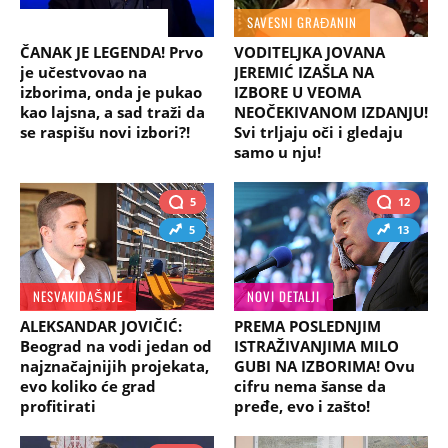
NIŠTA MU NIJE JASNO
SAVESNI GRAĐANIN
ČANAK JE LEGENDA! Prvo
VODITELJKA JOVANA
je učestvovao na
JEREMIĆ IZAŠLA NA
izborima, onda je pukao
IZBORE U VEOMA
kao lajsna, a sad traži da
NEOČEKIVANOM IZDANJU!
se raspišu novi izbori?!
Svi trljaju oči i gledaju
samo u nju!
5
12
5
13
NESVAKIDAŠNJE
NOVI DETALJI
ALEKSANDAR JOVIČIĆ:
PREMA POSLEDNJIM
Beograd na vodi jedan od
ISTRAŽIVANJIMA MILO
najznačajnijih projekata,
GUBI NA IZBORIMA! Ovu
evo koliko će grad
cifru nema šanse da
profitirati
pređe, evo i zašto!