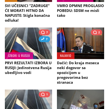
SVI UČESNICI "ZADRUGE"
VMRO DPMNE PROGLASIO
ĆE MORATI HITNO DA
POBEDU: SDSM ne misli
NAPUSTE: Stigla konačna
tako
odluka!
7
2
7
IZBORI U RUSIJI
NAJAVIO
PRVI REZULTATI IZBORA U
Dačić: Do kraja meseca
RUSIJI: Jedinstvena Rusija
neki dogovor sa
ubedljivo vodi
opozicijom u
pregovorima bez
stranaca
1