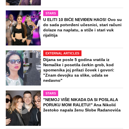
STARS
U ELITI 10 BIĆE NEVIĐEN HAOS! Ovo su
do sada potvrđeni učesnici, stari računi
dolaze na naplatu, a stiže i stari vuk
rijalitija
EXTERNAL ARTICLES
Dijana se posle 5 godina vratila iz
Nemačke i posetila ćerkin grob, kod
spomenika joj prilazi čovek i govori:
"Znam devojku sa slike, udala se
nedavno"
STARS
"NEMOJ VIŠE NIKADA DA SI POSLALA
PORUKU MOM RALETU!" Ana Nikolić
žestoko napala ženu Slobe Radanovića