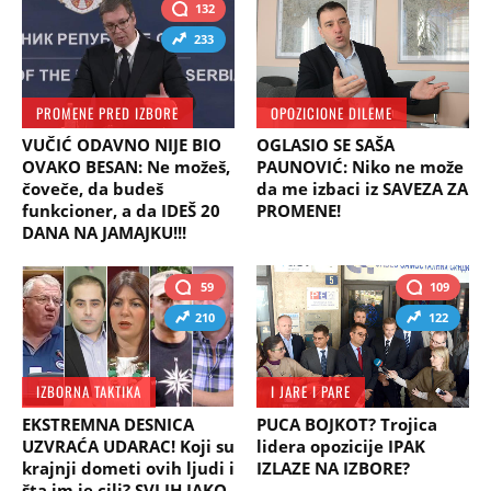
132
233
PROMENE PRED IZBORE
OPOZICIONE DILEME
VUČIĆ ODAVNO NIJE BIO
OGLASIO SE SAŠA
OVAKO BESAN: Ne možeš,
PAUNOVIĆ: Niko ne može
čoveče, da budeš
da me izbaci iz SAVEZA ZA
funkcioner, a da IDEŠ 20
PROMENE!
DANA NA JAMAJKU!!!
59
109
210
122
IZBORNA TAKTIKA
I JARE I PARE
EKSTREMNA DESNICA
PUCA BOJKOT? Trojica
UZVRAĆA UDARAC! Koji su
lidera opozicije IPAK
krajnji dometi ovih ljudi i
IZLAZE NA IZBORE?
šta im je cilj? SVI IH JAKO