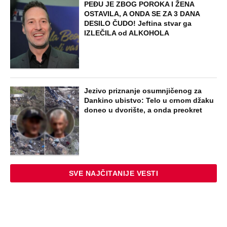
PEĐU JE ZBOG POROKA I ŽENA
OSTAVILA, A ONDA SE ZA 3 DANA
DESILO ČUDO! Jeftina stvar ga
IZLEČILA od ALKOHOLA
Jezivo priznanje osumnjičenog za
Dankino ubistvo: Telo u crnom džaku
doneo u dvorište, a onda preokret
SVE NAJČITANIJE VESTI