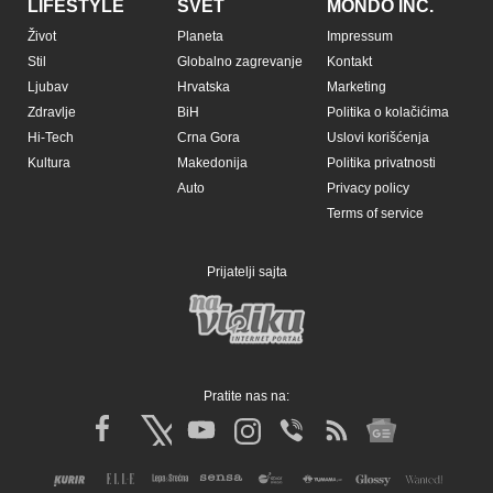
LIFESTYLE
SVET
MONDO INC.
Život
Planeta
Impressum
Stil
Globalno zagrevanje
Kontakt
Ljubav
Hrvatska
Marketing
Zdravlje
BiH
Politika o kolačićima
Hi-Tech
Crna Gora
Uslovi korišćenja
Kultura
Makedonija
Politika privatnosti
Auto
Privacy policy
Terms of service
Prijatelji sajta
Pratite nas na: