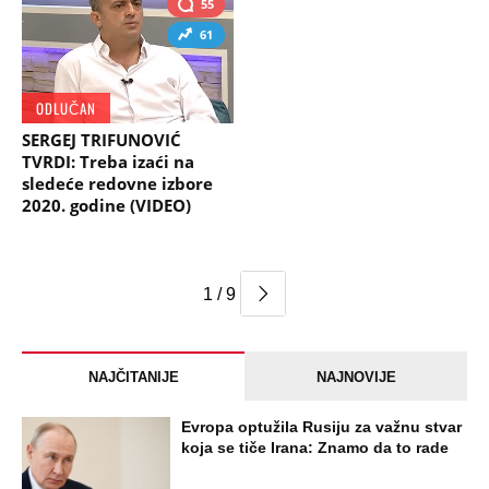
55
61
ODLUČAN
SERGEJ TRIFUNOVIĆ
TVRDI: Treba izaći na
sledeće redovne izbore
2020. godine (VIDEO)
1 / 9
NAJČITANIJE
NAJNOVIJE
Evropa optužila Rusiju za važnu stvar
koja se tiče Irana: Znamo da to rade