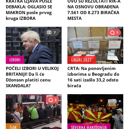
KRATKA IZJAVA POSLE
OVO SU REZULTATI RIK-A
DEBAKLA: OGLASIO SE
NA OSNOVU OBRAĐENA
MAKRON posle prvog
7.561 OD 8.273 BIRAČKA
kruga IZBORA
MESTA
7
1
IZBORI
IZBORI 2022.
POČELI IZBORI U VELIKOJ
CRTA: Na ponovljenim
BRITANIJI! Da li će
izborima u Beogradu do
Džonson platiti cenu
16 sati izašlo 33,2 odsto
SKANDALA?
birača
2
ŠOK
SEVERNA MAKEDONIJA