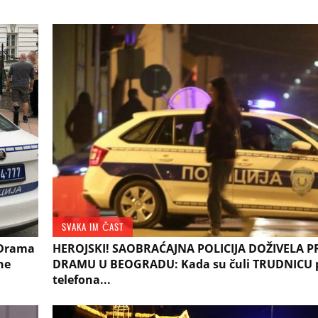
SVAKA IM ČAST
 Drama
HEROJSKI! SAOBRAĆAJNA POLICIJA DOŽIVELA 
ne
DRAMU U BEOGRADU: Kada su čuli TRUDNICU 
telefona...