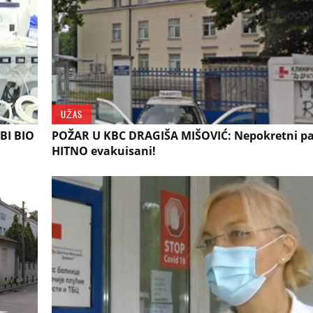
UŽAS
BI BIO
POŽAR U KBC DRAGIŠA MIŠOVIĆ: Nepokretni pac
HITNO evakuisani!