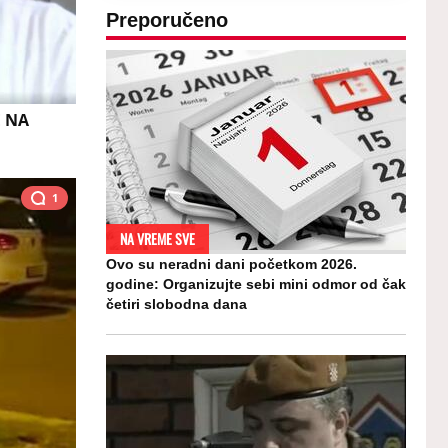
Preporučeno
E NA
1
NA VREME SVE
Ovo su neradni dani početkom 2026.
godine: Organizujte sebi mini odmor od čak
četiri slobodna dana