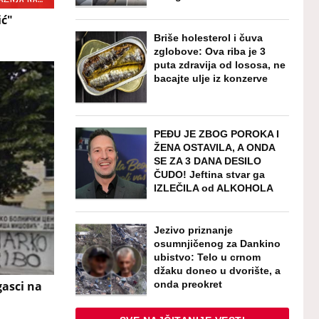
ić"
Briše holesterol i čuva
zglobove: Ova riba je 3
puta zdravija od lososa, ne
bacajte ulje iz konzerve
PEĐU JE ZBOG POROKA I
ŽENA OSTAVILA, A ONDA
SE ZA 3 DANA DESILO
ČUDO! Jeftina stvar ga
IZLEČILA od ALKOHOLA
Jezivo priznanje
osumnjičenog za Dankino
ubistvo: Telo u crnom
džaku doneo u dvorište, a
onda preokret
asci na