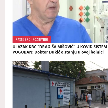
RASTE BROJ POZITIVNIH
ULAZAK KBC "DRAGIŠA MIŠOVIĆ" U KOVID SISTEM 
POGUBAN: Doktor Đukić o stanju u ovoj bolnici