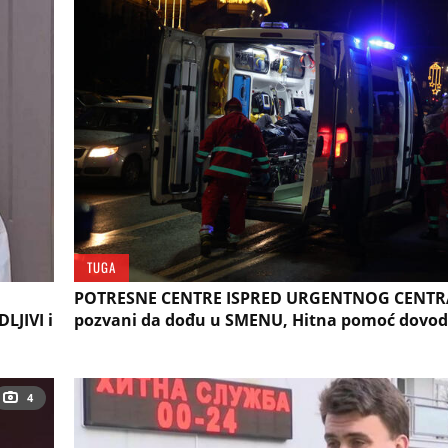
TUGA
POTRESNE CENTRE ISPRED URGENTNOG CENTRA
LJIVI i
pozvani da dođu u SMENU, Hitna pomoć dovod
4