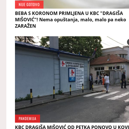
NIJE GOTOVO
BEBA S KORONOM PRIMLJENA U KBC "DRAGIŠA
MIŠOVIĆ"! Nema opuštanja, malo, malo pa neko
ZARAŽEN
PANDEMIJA
KBC DRAGIŠA MIŠOVIĆ OD PETKA PONOVO U KOV