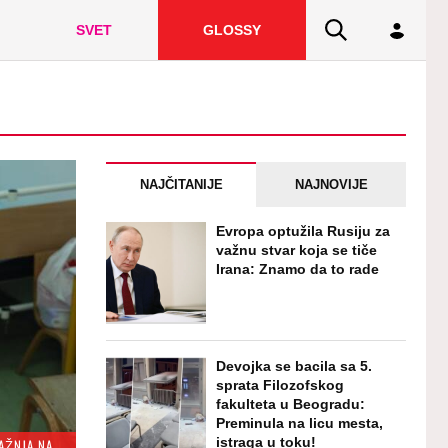
SVET
GLOSSY
NAJČITANIJE
NAJNOVIJE
Evropa optužila Rusiju za
važnu stvar koja se tiče
Irana: Znamo da to rade
Devojka se bacila sa 5.
sprata Filozofskog
fakulteta u Beogradu:
Preminula na licu mesta,
istraga u toku!
MILIĆ: PRAZNICI SU VREME DARIVANJA, ALI I PODSETNIK DA JE PAŽNJA NAJVREDNIJI POKLON