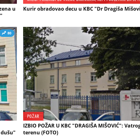
azena u
Kurir obradovao decu u KBC "Dr Dragiša Mišov
a"
80
POŽAR
IZBIO POŽAR U KBC "DRAGIŠA MIŠOVIĆ": Vatrog
o dušu"
terenu (FOTO)