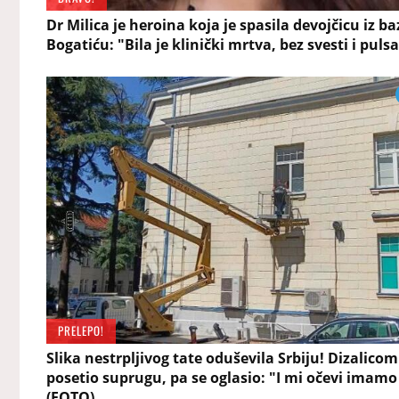
Dr Milica je heroina koja je spasila devojčicu iz b
Bogatiću: "Bila je klinički mrtva, bez svesti i puls
PRELEPO!
Slika nestrpljivog tate oduševila Srbiju! Dizalicom
posetio suprugu, pa se oglasio: "I mi očevi imam
(FOTO)