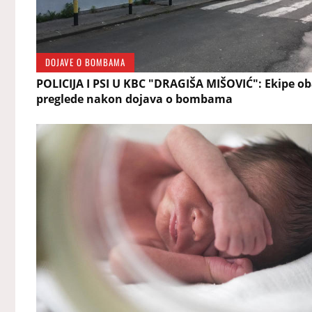
DOJAVE O BOMBAMA
POLICIJA I PSI U KBC "DRAGIŠA MIŠOVIĆ": Ekipe ob
preglede nakon dojava o bombama