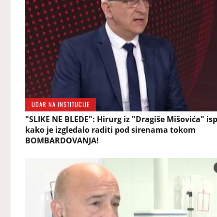
UDAR NA INSTITUCIJE
"SLIKE NE BLEDE": Hirurg iz "Dragiše Mišovića" is
kako je izgledalo raditi pod sirenama tokom
BOMBARDOVANJA!