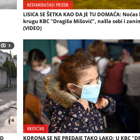
NESVAKIDAŠNJI PRIZOR
LISICA SE ŠETKA KAO DA JE TU DOMAĆA: Noćas b
krugu KBC "Dragiša Mišović", našla sebi i zani
(VIDEO)
3
KRITIČNO
ID
KORONA SE NE PREDAJE TAKO LAKO: U KBC "D