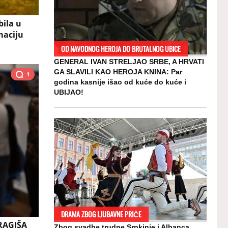
ila u
maciju
OD NAVODNOG HEROJA DO BRUTALNOG UBICE
GENERAL IVAN STRELJAO SRBE, A HRVATI
GA SLAVILI KAO HEROJA KNINA: Par
1
godina kasnije išao od kuće do kuće i
UBIJAO!
DRAMA ZBOG LJUBAVNE PRIČE
RAGIŠA
Zbog svadbe trudne Srpkinje i Albanca