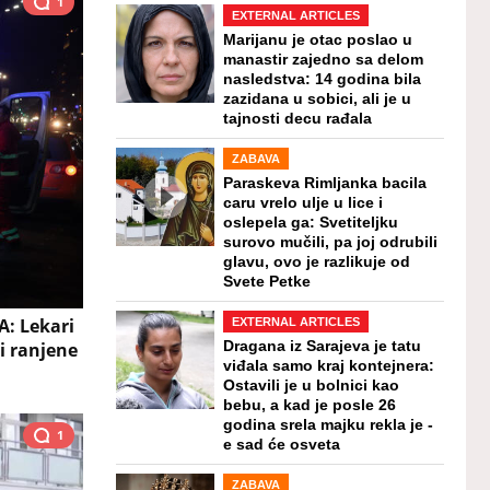
1
EXTERNAL ARTICLES
Marijanu je otac poslao u
manastir zajedno sa delom
nasledstva: 14 godina bila
zazidana u sobici, ali je u
tajnosti decu rađala
ZABAVA
Paraskeva Rimljanka bacila
caru vrelo ulje u lice i
oslepela ga: Svetiteljku
surovo mučili, pa joj odrubili
glavu, ovo je razlikuje od
Svete Petke
: Lekari
EXTERNAL ARTICLES
i ranjene
Dragana iz Sarajeva je tatu
viđala samo kraj kontejnera:
Ostavili je u bolnici kao
bebu, a kad je posle 26
godina srela majku rekla je -
1
e sad će osveta
ZABAVA