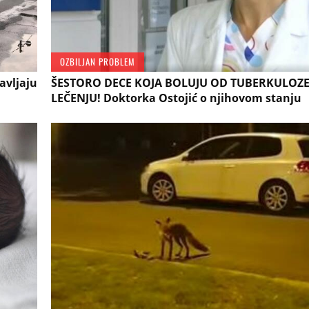
OZBILJAN PROBLEM
avljaju
ŠESTORO DECE KOJA BOLUJU OD TUBERKULOZ
LEČENJU! Doktorka Ostojić o njihovom stanju