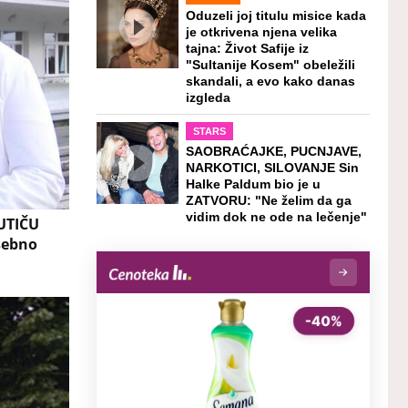
Oduzeli joj titulu misice kada
je otkrivena njena velika
tajna: Život Safije iz
"Sultanije Kosem" obeležili
skandali, a evo kako danas
izgleda
STARS
SAOBRAĆAJKE, PUCNJAVE,
NARKOTICI, SILOVANJE Sin
Halke Paldum bio je u
ZATVORU: "Ne želim da ga
vidim dok ne ode na lečenje"
UTIČU
sebno