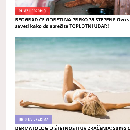
RHMZ UPOZORIO
BEOGRAD ĆE GORETI NA PREKO 35 STEPENI! Ovo s
saveti kako da sprečite TOPLOTNI UDAR!
DR O UV ZRACIMA
DERMATOLOG O ŠTETNOSTI UV ZRAČENJA: Samo