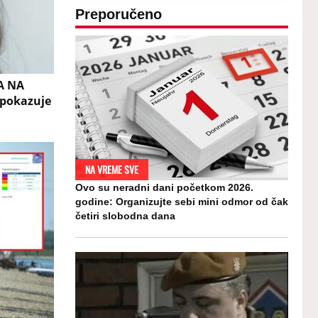
Preporučeno
A NA
pokazuje
NA VREME SVE
Ovo su neradni dani početkom 2026.
godine: Organizujte sebi mini odmor od čak
četiri slobodna dana