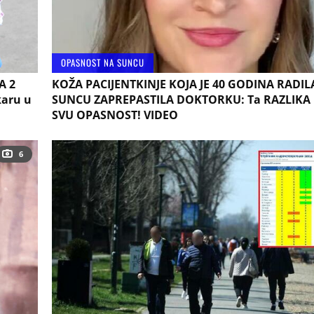
OPASNOST NA SUNCU
A 2
KOŽA PACIJENTKINJE KOJA JE 40 GODINA RADIL
karu u
SUNCU ZAPREPASTILA DOKTORKU: Ta RAZLIKA 
SVU OPASNOST! VIDEO
6