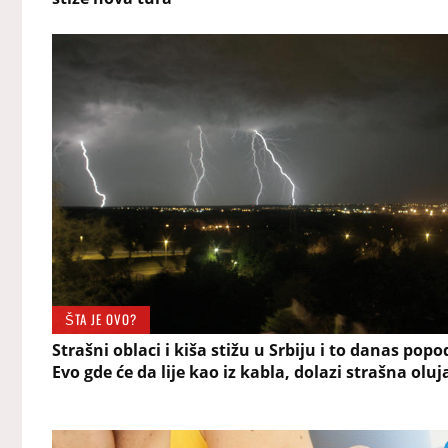
ŠTA JE OVO?
Strašni oblaci i kiša stižu u Srbiju i to danas popo
Evo gde će da lije kao iz kabla, dolazi strašna oluj