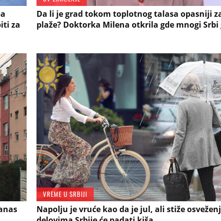
ba
Da li je grad tokom toplotnog talasa opasniji z
iti za
plaže? Doktorka Milena otkrila gde mnogi Srbi
VREME U SRBIJI
Danas
Napolju je vruće kao da je jul, ali stiže osvežen
delovima Srbije će padati kiša