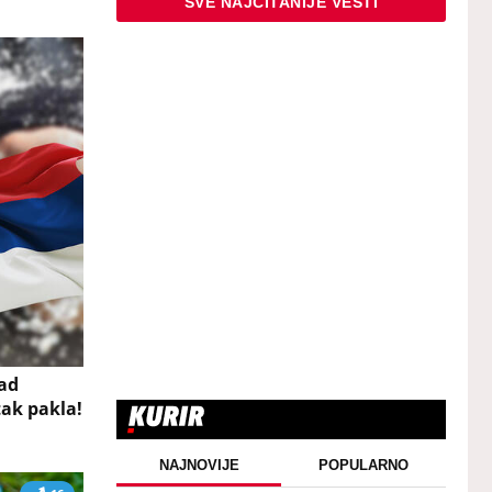
SVE NAJČITANIJE VESTI
kad
tak pakla!
NAJNOVIJE
POPULARNO