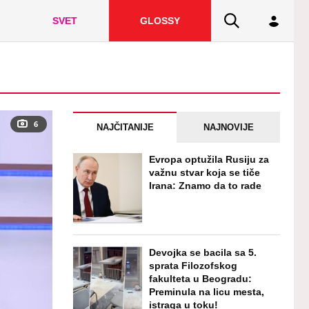
SVET
GLOSSY
6
NAJČITANIJE
NAJNOVIJE
Evropa optužila Rusiju za
važnu stvar koja se tiče
Irana: Znamo da to rade
Devojka se bacila sa 5.
sprata Filozofskog
fakulteta u Beogradu:
Preminula na licu mesta,
istraga u toku!