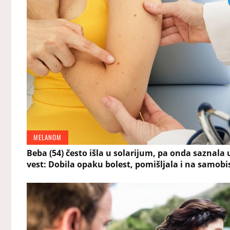
MELANOM
Beba (54) često išla u solarijum, pa onda saznala
vest: Dobila opaku bolest, pomišljala i na samobi