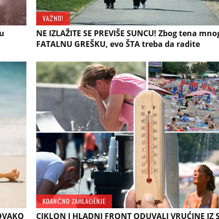
VAŽNO!
u
NE IZLAŽITE SE PREVIŠE SUNCU! Zbog tena mnog
FATALNU GREŠKU, evo ŠTA treba da radite
KOANČNO ZAHLAĐENJE
 OVAKO
CIKLON I HLADNI FRONT ODUVALI VRUĆINE IZ S