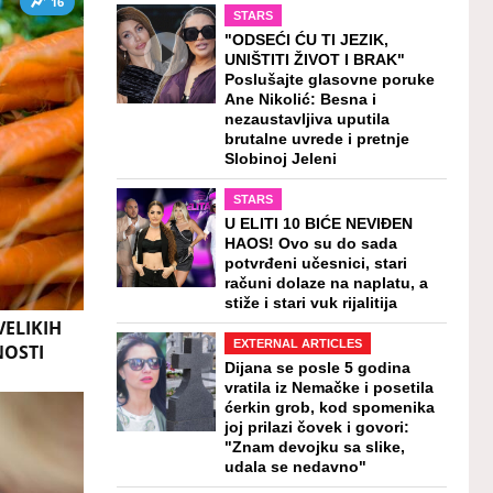
16
STARS
"ODSEĆI ĆU TI JEZIK,
UNIŠTITI ŽIVOT I BRAK"
Poslušajte glasovne poruke
Ane Nikolić: Besna i
nezaustavljiva uputila
brutalne uvrede i pretnje
Slobinoj Jeleni
STARS
U ELITI 10 BIĆE NEVIĐEN
HAOS! Ovo su do sada
potvrđeni učesnici, stari
računi dolaze na naplatu, a
stiže i stari vuk rijalitija
VELIKIH
EXTERNAL ARTICLES
NOSTI
Dijana se posle 5 godina
vratila iz Nemačke i posetila
ćerkin grob, kod spomenika
joj prilazi čovek i govori:
"Znam devojku sa slike,
udala se nedavno"