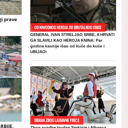
i prave
OD NAVODNOG HEROJA DO BRUTALNOG UBICE
GENERAL IVAN STRELJAO SRBE, A HRVATI
GA SLAVILI KAO HEROJA KNINA: Par
godina kasnije išao od kuće do kuće i
UBIJAO!
DRAMA ZBOG LJUBAVNE PRIČE
RBIJE,
Zbog svadbe trudne Srpkinje i Albanca