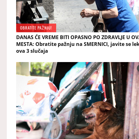
OBRATITE PAŽNJU!
DANAS ĆE VREME BITI OPASNO PO ZDRAVLJE U OV
MESTA: Obratite pažnju na SMERNICI, javite se le
ova 3 slučaja