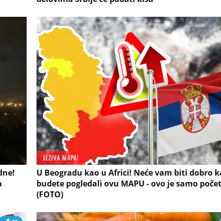
JEZIVA MAPA!
dne!
U Beogradu kao u Africi! Neće vam biti dobro 
a
budete pogledali ovu MAPU - ovo je samo poče
(FOTO)