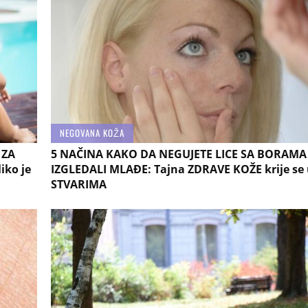
NEGOVANA KOŽA
 ZA
5 NAČINA KAKO DA NEGUJETE LICE SA BORAMA 
iko je
IZGLEDALI MLAĐE: Tajna ZDRAVE KOŽE krije se
STVARIMA