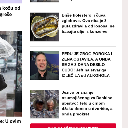
a kožu od
 greše
Briše holesterol i čuva
zglobove: Ova riba je 3
puta zdravija od lososa, ne
bacajte ulje iz konzerve
PEĐU JE ZBOG POROKA I
ŽENA OSTAVILA, A ONDA
SE ZA 3 DANA DESILO
ČUDO! Jeftina stvar ga
IZLEČILA od ALKOHOLA
Jezivo priznanje
osumnjičenog za Dankino
ubistvo: Telo u crnom
džaku doneo u dvorište, a
onda preokret
je: U ovim