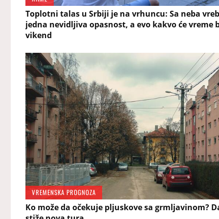
Toplotni talas u Srbiji je na vrhuncu: Sa neba vre
jedna nevidljiva opasnost, a evo kakvo će vreme b
vikend
VREMENSKA PROGNOZA
Ko može da očekuje pljuskove sa grmljavinom? 
stiže nova tura