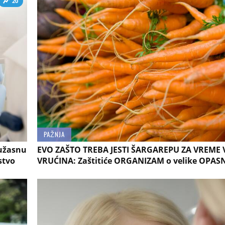
20
PAŽNJA
 užasnu
EVO ZAŠTO TREBA JESTI ŠARGAREPU ZA VREME 
stvo
VRUĆINA: Zaštitiće ORGANIZAM o velike OPAS