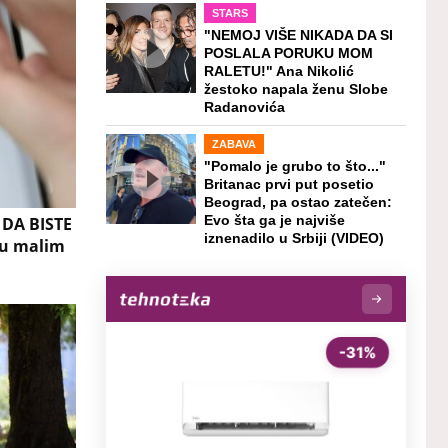
STARS
"NEMOJ VIŠE NIKADA DA SI
POSLALA PORUKU MOM
RALETU!" Ana Nikolić
žestoko napala ženu Slobe
Radanovića
ZABAVA
"Pomalo je grubo to što..."
Britanac prvi put posetio
Beograd, pa ostao zatečen:
DA BISTE
Evo šta ga je najviše
iznenadilo u Srbiji (VIDEO)
 u malim