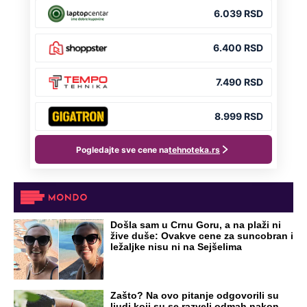
OD NAVODNOG HEROJA DO BRUTALNOG UBICE
GENERAL IVAN STRELJAO SRBE, A
HRVATI GA SLAVILI KAO HEROJA KNINA:
Par godina kasnije išao od kuće do kuće i
UBIJAO!