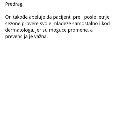
NE PROPUSTITE
DOKTORKA OTKRILA RAZLOG POJAČANE
MALJAVOSTI KOD ŽENA: Razlog je
POGREŠNO uklanjanje DLAKA, samo OVAKO
je ISPRAVNO
DOKTOR FILGUD KONAČNO OBJASNIO KAKO
ŠAKOM MERITI NAMIRNICE: Dlan je PRAVA
MERA za ZDRAVU ishranu
OD OVOG VICA NEĆETE ZNATI DA LI DA SE
SMEJETE ILI PLAČETE: Odveo Mujo teško
bolesnu Fatu kod doktora...
Bonus video: Dermatolog Lana Ćirković i
psiholog Bojana Šlajmer o opasnosti novog