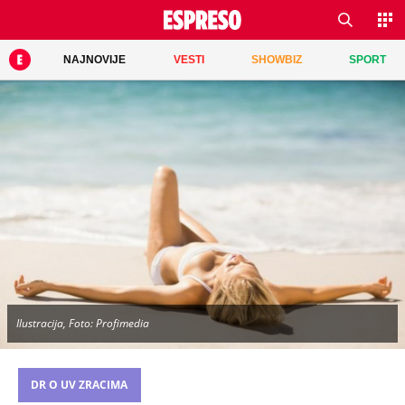
NAJNOVIJE
VESTI
SHOWBIZ
SPORT
Ilustracija, Foto: Profimedia
DR O UV ZRACIMA