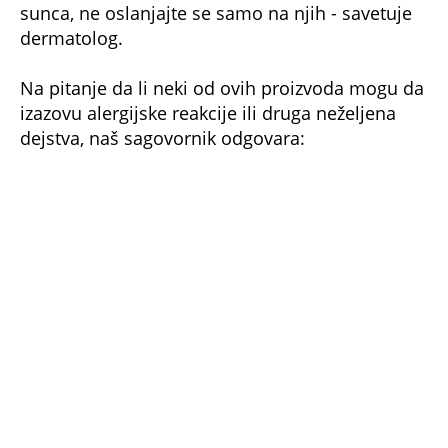
dermatolog.
Na pitanje da li neki od ovih proizvoda mogu da
izazovu alergijske reakcije ili druga neželjena
dejstva, naš sagovornik odgovara:
- Kod osetljivih osoba može da se dogodi
alergijska reakcija, tako da se za pravilan odabir
kreme treba konsultovati dermatolog. Mada,
današnje kreme su moderne i retko izazivaju
neželjene reakcije.
Koliko je sunčanja koži dovoljno i kakve su
posledice ako preteramo
- UV zraci imaju kumulativno dejstvo na kožu,
što znači da "ona pamti" tako da višegodišnje
ponovljene opekotine mogu proizvesti efelide,