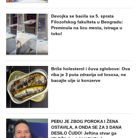
NAJNOVIJE
POPULARNO
ZABAVA
Paraskeva Rimljanka bacila caru vrelo
ulje u lice i oslepela ga: Svetiteljku
surovo mučili, pa joj odrubili glavu, ovo
je razlikuje od Svete Petke
EXTERNAL ARTICLES
Dragana iz Sarajeva je tatu viđala samo
kraj kontejnera: Ostavili je u bolnici kao
bebu, a kad je posle 26 godina srela
majku rekla je - e sad će osveta
ZABAVA
Oduzeli joj titulu misice kada je
otkrivena njena velika tajna: Život Safije