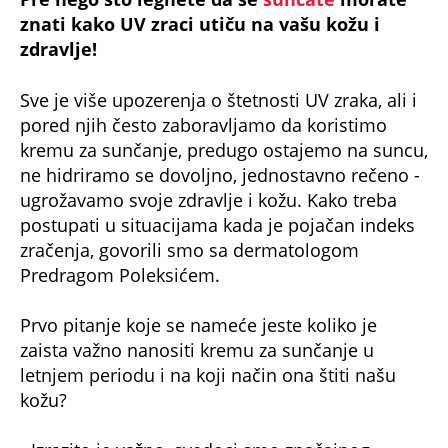
znati kako UV zraci utiču na vašu kožu i
zdravlje!
Sve je više upozerenja o štetnosti UV zraka, ali i
pored njih često zaboravljamo da koristimo
kremu za sunčanje, predugo ostajemo na suncu,
ne hidriramo se dovoljno, jednostavno rečeno -
ugrožavamo svoje zdravlje i kožu. Kako treba
postupati u situacijama kada je pojačan indeks
zračenja, govorili smo sa dermatologom
Predragom Poleksićem.
Prvo pitanje koje se nameće jeste koliko je
zaista važno nanositi kremu za sunčanje u
letnjem periodu i na koji način ona štiti našu
kožu?
- Izrazito je važno, svedoci smo značajnog