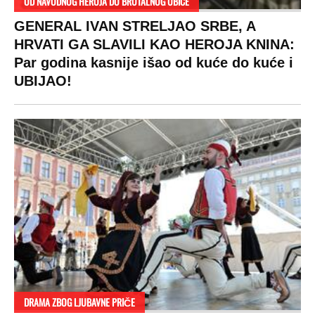
SPREMITE SE
Za posnu slavsku trpezu ove godine treba
izdvojiti ozbiljnu sumu novca: Nečija cela
plata ode na svega 20 gostiju
VESTI
SHOWBIZ
SPORT
VIRALNO
Politika
Rijaliti
Fudbal
Bizar
Društvo
Zvezde
Košarka
Svaštara
Hronika
Holivud
Tenis
Tiktok