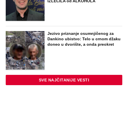
iz "Sultanije Kosem" obeležili skandali,
a evo kako danas izgleda
STARS
"ODSEĆI ĆU TI JEZIK, UNIŠTITI ŽIVOT I
BRAK" Poslušajte glasovne poruke Ane
Nikolić: Besna i nezaustavljiva uputila
brutalne uvrede i pretnje Slobinoj Jeleni
STARS
U ELITI 10 BIĆE NEVIĐEN HAOS! Ovo su
do sada potvrđeni učesnici, stari računi
dolaze na naplatu, a stiže i stari vuk
rijalitija