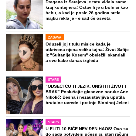
Došla sam u Crnu Goru, a na plaži ni
žive duše: Ovakve cene za suncobran i
ležaljke nisu ni na Sejšelima
Zašto? Na ovo pitanje odgovorili su
ljudi koji su se razveli odmah nakon
rođenja deteta
Udala se za muslimana: Njena
nemilosrdna braća uzela su "pravdu" u
svoje ruke