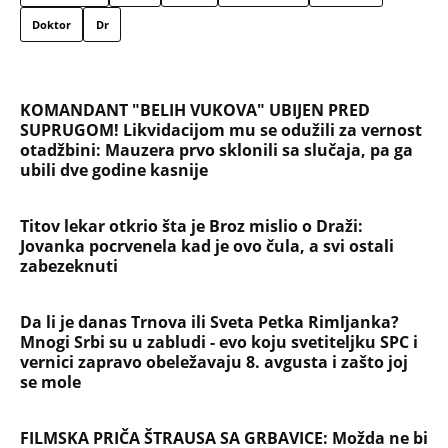
obeležili skandali, a evo kako danas izgleda
KOMŠIJE OTKRILE POZADINU UBISTVA NA NOVOM
BEOGRADU! Sin do smrti tukao uglednu doktorku
Milku, iza svega se krije jeziva priča koja je trajala
GODINAMA
"ODSEĆI ĆU TI JEZIK, UNIŠTITI ŽIVOT I BRAK"
Poslušajte glasovne poruke Ane Nikolić: Besna i
nezaustavljiva uputila brutalne uvrede i pretnje
Slobinoj Jeleni
RUSI, NAVIJAČI SPARTAKA DOČEKALI ALBANCA KOJI
JE VREĐAO SRBE: Stigao je na stadion, a onda mu
se zaledila krv u žilama...