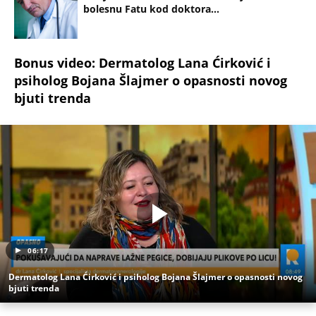
trebati. Instalirajte i proverite zašto!
UV zračenje
Zraci
Sunce
Dermatolog
Sunčanje
Doktor
Dr
KOMANDANT "BELIH VUKOVA" UBIJEN PRED
SUPRUGOM! Likvidacijom mu se odužili za vernost
otadžbini: Mauzera prvo sklonili sa slučaja, pa ga
ubili dve godine kasnije
Titov lekar otkrio šta je Broz mislio o Draži:
Jovanka pocrvenela kad je ovo čula, a svi ostali
zabezeknuti
Da li je danas Trnova ili Sveta Petka Rimljanka?
Mnogi Srbi su u zabludi - evo koju svetiteljku SPC i
vernici zapravo obeležavaju 8. avgusta i zašto joj