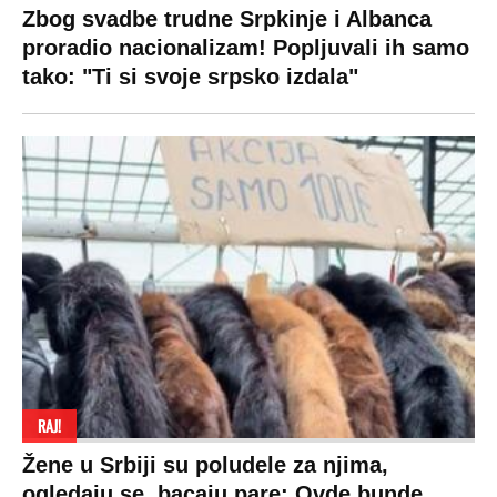
Ekonomija
Kviz
Ostali sportovi
Beograd
Navijači
Zasadi drvo
Showtime
Kosovo
Sudbine
LIFESTYLE
SVET
MONDO INC.
Život
Planeta
Impressum
Stil
Globalno zagrevanje
Kontakt
Ljubav
Hrvatska
Marketing
Zdravlje
BiH
Politika o kolačićima
Hi-Tech
Crna Gora
Uslovi korišćenja
Kultura
Makedonija
Politika privatnosti
Auto
Privacy policy
Terms of service
Prijatelji sajta