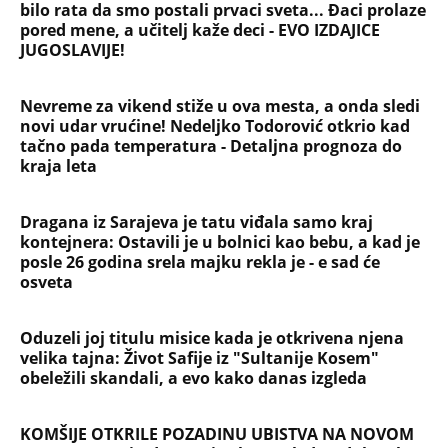
NAJČITANIJE
NAJNOVIJE
Evropa optužila Rusiju za važnu stvar
koja se tiče Irana: Znamo da to rade
Devojka se bacila sa 5. sprata
Filozofskog fakulteta u Beogradu:
Preminula na licu mesta, istraga u
toku!