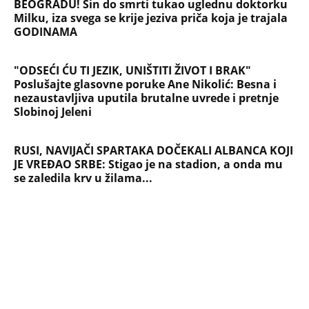
Briše holesterol i čuva zglobove: Ova
riba je 3 puta zdravija od lososa, ne
bacajte ulje iz konzerve
PEĐU JE ZBOG POROKA I ŽENA
OSTAVILA, A ONDA SE ZA 3 DANA
DESILO ČUDO! Jeftina stvar ga
IZLEČILA od ALKOHOLA
Jezivo priznanje osumnjičenog za
Dankino ubistvo: Telo u crnom džaku
doneo u dvorište, a onda preokret