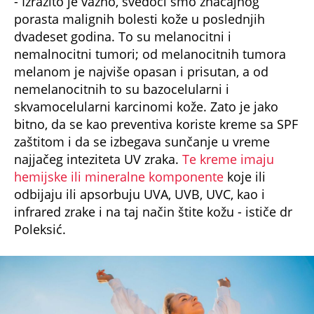
porasta malignih bolesti kože u poslednjih
dvadeset godina. To su melanocitni i
nemalnocitni tumori; od melanocitnih tumora
melanom je najviše opasan i prisutan, a od
nemelanocitnih to su bazocelularni i
skvamocelularni karcinomi kože. Zato je jako
bitno, da se kao preventiva koriste kreme sa SPF
zaštitom i da se izbegava sunčanje u vreme
najjačeg inteziteta UV zraka.
Te kreme imaju
hemijske ili mineralne komponente
koje ili
odbijaju ili apsorbuju UVA, UVB, UVC, kao i
infrared zrake i na taj način štite kožu - ističe dr
Poleksić.