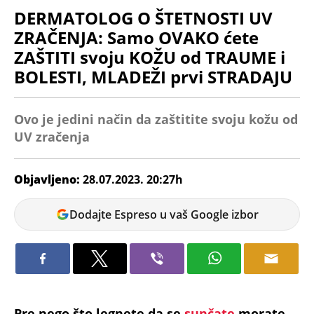
DERMATOLOG O ŠTETNOSTI UV
ZRAČENJA: Samo OVAKO ćete
ZAŠTITI svoju KOŽU od TRAUME i
BOLESTI, MLADEŽI prvi STRADAJU
Ovo je jedini način da zaštitite svoju kožu od
UV zračenja
Objavljeno:
28.07.2023. 20:27h
Marija
Dodajte Espreso u vaš Google izbor
Marković
Pre nego što legnete da se
sunčate
morate