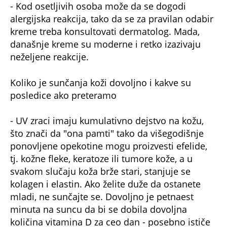
tj. kožne fleke, keratoze ili tumore kože, a u
svakom slučaju koža brže stari, stanjuje se
kolagen i elastin. Ako želite duže da ostanete
mladi, ne sunčajte se. Dovoljno je petnaest
minuta na suncu da bi se dobila dovoljna
količina vitamina D za ceo dan - posebno ističe
Predrag.
On takođe apeluje da pacijenti pre i posle letnje
sezone provere svoje mladeže samostalno i kod
dermatologa, jer su moguće promene, a
prevencija je važna.
Dr Poleksić ističe da treba ići kod dermatologa
koji se bave dermatoskopijom i eventualno
dermatohirurgijom, koji mogu da dijagnostikuju
i eventualno uklone nevus (mladež) ako treba,
što je upravo njegova praksa.