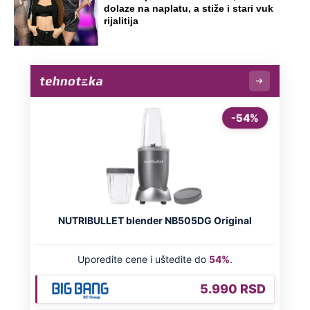
Preporučeno
NA VREME SVE
Ovo su neradni dani početkom 2026.
godine: Organizujte sebi mini odmor od
čak četiri slobodna dana