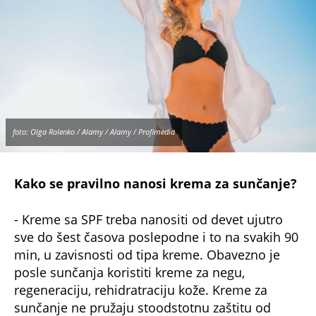
foto: Olga Rolenko / Alamy / Alamy / Profimedia
Kako se pravilno nanosi krema za sunčanje?
- Kreme sa SPF treba nanositi od devet ujutro
sve do šest časova poslepodne i to na svakih 90
min, u zavisnosti od tipa kreme. Obavezno je
posle sunčanja koristiti kreme za negu,
regeneraciju, rehidratraciju kože. Kreme za
sunčanje ne pružaju stoodstotnu zaštitu od
sunca, ne oslanjajte se samo na njih - savetuje