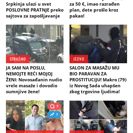
Srpkinja ulazi u svet
za 50 €, imao razrađen
POSLOVNE PRATNJE preko
plan, dete prošlo kroz
sajtova za zapošljavanje
pakao!
STRAŠNO
JEZIVO
JA SAM NA POSLU,
SALON ZA MASAŽU MU
NEMOJTE REĆI MOJOJ
BIO PARAVAN ZA
ŽENI: Novosađanin nudio
PROSTITUCIJU! Makro (79)
vrele masaže i dovodio
iz Novog Sada uhapšen
sumnjive žene!
zbog trgovine ljudima!
7
7