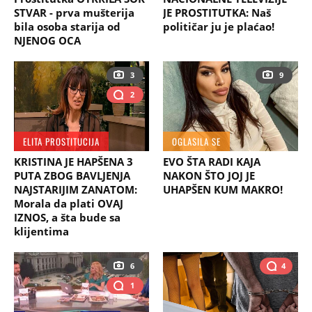
STVAR - prva mušterija
JE PROSTITUTKA: Naš
bila osoba starija od
političar ju je plaćao!
NJENOG OCA
3
9
2
ELITA PROSTITUCIJA
OGLASILA SE
KRISTINA JE HAPŠENA 3
EVO ŠTA RADI KAJA
PUTA ZBOG BAVLJENJA
NAKON ŠTO JOJ JE
NAJSTARIJIM ZANATOM:
UHAPŠEN KUM MAKRO!
Morala da plati OVAJ
IZNOS, a šta bude sa
klijentima
6
4
1