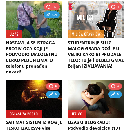
3
1
121
UŽAS
MILICA OPASNICA
NASTAVLJA SE ISTRAGA
STUDENTKINJE SU IZ
PROTIV OCA KOJI JE
MALOG GRADA DOŠLE U
PODVODIO MALOLETNU
VELIKI KAKO BI PRODALE
ĆERKU PEDOFILIMA: U
TELO: Tu je i DEBELI GMAZ
telefonu pronađeni
željan IŽIVLJAVANJA!
dokazi!
6
6
6
5
OGLASI ZA POSAO
JEZIVO
ŠAH MAT SISTEM IZ KOG JE
UŽAS U BEOGRADU!
TEŠKO IZAĆI:Sve više
Podvodio devojčicu (17)