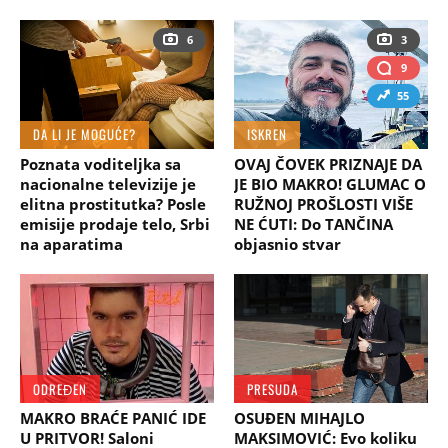
6
3
9
55
DA LI JE MOGUĆE?
ISKREN
Poznata voditeljka sa
OVAJ ČOVEK PRIZNAJE DA
nacionalne televizije je
JE BIO MAKRO! GLUMAC O
elitna prostitutka? Posle
RUŽNOJ PROŠLOSTI VIŠE
emisije prodaje telo, Srbi
NE ĆUTI: Do TANČINA
na aparatima
objasnio stvar
ODREĐEN
PRESUDA
MAKRO BRAĆE PANIĆ IDE
OSUĐEN MIHAJLO
U PRITVOR! Saloni
MAKSIMOVIĆ: Evo koliku