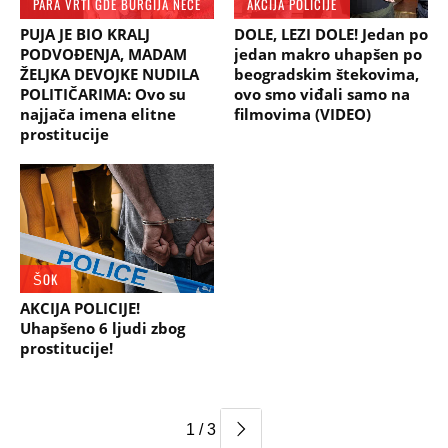
PARA VRTI GDE BURGIJA NEĆE
AKCIJA POLICIJE
PUJA JE BIO KRALJ
DOLE, LEZI DOLE! Jedan po
PODVOĐENJA, MADAM
jedan makro uhapšen po
ŽELJKA DEVOJKE NUDILA
beogradskim štekovima,
POLITIČARIMA: Ovo su
ovo smo viđali samo na
najjača imena elitne
filmovima (VIDEO)
prostitucije
ŠOK
AKCIJA POLICIJE!
Uhapšeno 6 ljudi zbog
prostitucije!
1 / 3