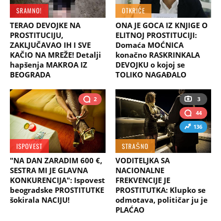
SRAMNO!
OTKRIĆE
TERAO DEVOJKE NA
ONA JE GOCA IZ KNJIGE O
PROSTITUCIJU,
ELITNOJ PROSTITUCIJI:
ZAKLJUČAVAO IH I SVE
Domaća MOĆNICA
KAČIO NA MREŽE! Detalji
konačno RASKRINKALA
hapšenja MAKROA IZ
DEVOJKU o kojoj se
BEOGRADA
TOLIKO NAGAĐALO
2
3
44
136
ISPOVEST
STRAŠNO
"NA DAN ZARADIM 600 €,
VODITELJKA SA
SESTRA MI JE GLAVNA
NACIONALNE
KONKURENCIJA": Ispovest
FREKVENCIJE JE
beogradske PROSTITUTKE
PROSTITUTKA: Klupko se
šokirala NACIJU!
odmotava, političar ju je
PLAĆAO