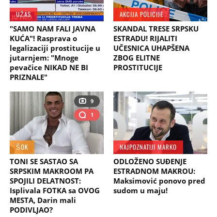
UŽAS
AKCIJA POLICIJE
"SAMO NAM FALI JAVNA
SKANDAL TRESE SRPSKU
KUĆA"! Rasprava o
ESTRADU! RIJALITI
legalizaciji prostitucije u
UČESNICA UHAPŠENA
jutarnjem: "Mnoge
ZBOG ELITNE
pevačice NIKAD NE BI
PROSTITUCIJE
PRIZNALE"
9
1
ŠOK
NAJPOZNATIJI MARKO
TONI SE SASTAO SA
ODLOŽENO SUĐENJE
SRPSKIM MAKROOM PA
ESTRADNOM MAKROU:
SPOJILI DELATNOST:
Maksimović ponovo pred
Isplivala FOTKA sa OVOG
sudom u maju!
MESTA, Darin mali
PODIVLJAO?