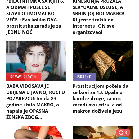
"BILA INTIMNA SA NJIH 6,
KINESKINJA PRUŽALA
A ODMAH POSLE SE
SEK*UALNE USLUGE, A
SLAVILO I MOMAČKO
SRBIN JOJ BIO MAKRO!
VEČE": Evo koliko OVA
Klijente tražili na
prostitutka zarađuje za
internetu, ON sve
JEDNU NOĆ
organizovao!
KRVAVI ZLOČIN
ISKRENO
BABA VIDOSAVA JE
Prostitucijom počela da
UBIJENA U JAVNOJ KUĆI U
se bavi sa 13: Upala u
POŽAREVCU: Imala 83
kandže droge, za noć
godine i bila MAKRO, a
zaradi ovu cifru, a od
napala je OPASNA
makroa doživela jezu
ŽENSKA ZBOG...
6