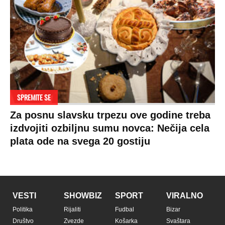
SPREMITE SE
Za posnu slavsku trpezu ove godine treba
izdvojiti ozbiljnu sumu novca: Nečija cela
plata ode na svega 20 gostiju
VESTI
SHOWBIZ
SPORT
VIRALNO
Politika
Rijaliti
Fudbal
Bizar
Društvo
Zvezde
Košarka
Svaštara