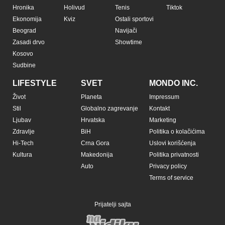
Hronika
Holivud
Tenis
Tiktok
Ekonomija
Kviz
Ostali sportovi
Beograd
Navijači
Zasadi drvo
Showtime
Kosovo
Sudbine
LIFESTYLE
SVET
MONDO INC.
Život
Planeta
Impressum
Stil
Globalno zagrevanje
Kontakt
Ljubav
Hrvatska
Marketing
Zdravlje
BiH
Politika o kolačićima
Hi-Tech
Crna Gora
Uslovi korišćenja
Kultura
Makedonija
Politika privatnosti
Auto
Privacy policy
Terms of service
Prijatelji sajta