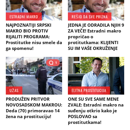
ESTRADNI MAKRO
REŠIO DA SVE PRIZNA
NAJPOZNATIJI SRPSKI
JEDNA JE ODRADILA NJIH 9
MAKRO BIO PROTIV
ZA VEČE! Estradni makro
RIJALITI PROGRAMA:
propričao o
Prostitutke nisu smele da
protitutkama: KLIJENTI
ga spomenu!
SU IM VAŠE OKRUŽENJE
1
UŽAS
ELITNA PROSTITUCIJA
PRODUŽEN PRITVOR
ONE SU SVE SAME MENE
NOVOSADSKOM MAKROU:
ZVALE: Estradni makro na
Deda (70) primoravao 14
suđenju otkrio kako je
žena na prostituciju!
POSLOVAO sa
prostitutkama!