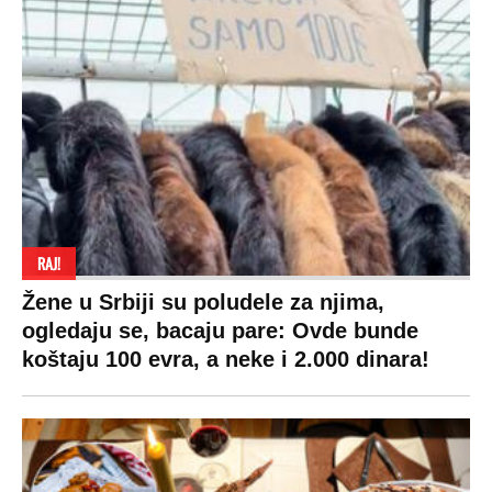
RAJ!
Žene u Srbiji su poludele za njima,
ogledaju se, bacaju pare: Ovde bunde
koštaju 100 evra, a neke i 2.000 dinara!