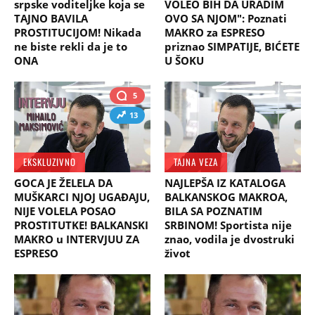
srpske voditeljke koja se
VOLEO BIH DA URADIM
TAJNO BAVILA
OVO SA NJOM": Poznati
PROSTITUCIJOM! Nikada
MAKRO za ESPRESO
ne biste rekli da je to
priznao SIMPATIJE, BIĆETE
ONA
U ŠOKU
5
13
EKSKLUZIVNO
TAJNA VEZA
GOCA JE ŽELELA DA
NAJLEPŠA IZ KATALOGA
MUŠKARCI NJOJ UGAĐAJU,
BALKANSKOG MAKROA,
NIJE VOLELA POSAO
BILA SA POZNATIM
PROSTITUTKE! BALKANSKI
SRBINOM! Sportista nije
MAKRO u INTERVJUU ZA
znao, vodila je dvostruki
ESPRESO
život