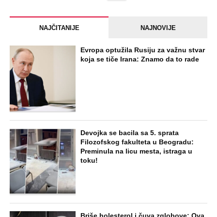
NAJČITANIJE
NAJNOVIJE
Evropa optužila Rusiju za važnu stvar
koja se tiče Irana: Znamo da to rade
Devojka se bacila sa 5. sprata
Filozofskog fakulteta u Beogradu:
Preminula na licu mesta, istraga u
toku!
Briše holesterol i čuva zglobove: Ova