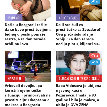
6
ISKRENO
AU, ČOVEČE!
Došle u Beograd i rešile
Da li ste čuli za
da se bave prostitucijom:
prostitutke sa Zvezdare?
Jednoj u poslu pomaže
Ova priča šokirala je
sestra, a za dan zarade
Srbiju: Za dan zarade
ozbiljnu lovu
nečiju platu, klijenti su..
2
5
HAPŠENJE
SLUČAJ KOJI JE TRESAO SRBIJU
Vrbovali devojku, pa
Baba Vidosava je ubijena
koristili njenu tešku
u javnoj kući u
situaciju i primoravali na
Požarevcu: Imala je 83
prostituciju: Uhapšena 2
godine i bila je makro, a
makroa u Beogradu
ubila je OVA ŽENA