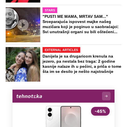
STARS
"PUSTI ME MAMA, MRTAV SAM..."
Srceparajuća ispovest majke našeg
muzičara koji je poginuo u saobraćajci:
Svi unutrašnji organi su bili oštećeni...
EXTERNAL ARTICLES
Danijela je sa drugaricom krenula na
jezero, pa nestala bez traga: 2 godine
kasnije nalaze ih u pećini, a priča o tome
šta im se desilo je nešto najstrašnije