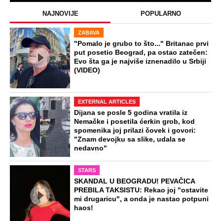
NAJNOVIJE
POPULARNO
ZABAVA
"Pomalo je grubo to što..." Britanac prvi
put posetio Beograd, pa ostao zatečen:
Evo šta ga je najviše iznenadilo u Srbiji
(VIDEO)
EXTERNAL ARTICLES
Dijana se posle 5 godina vratila iz
Nemačke i posetila ćerkin grob, kod
spomenika joj prilazi čovek i govori:
"Znam devojku sa slike, udala se
nedavno"
STARS
SKANDAL U BEOGRADU! PEVAČICA
PREBILA TAKSISTU: Rekao joj "ostavite
mi drugaricu", a onda je nastao potpuni
haos!