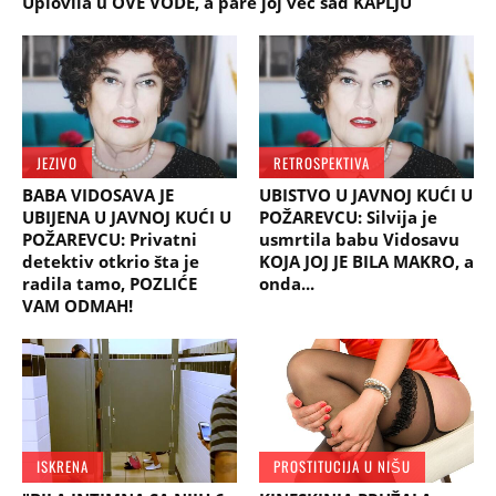
Uplovila u OVE VODE, a pare joj već sad KAPLJU
JEZIVO
RETROSPEKTIVA
BABA VIDOSAVA JE
UBISTVO U JAVNOJ KUĆI U
UBIJENA U JAVNOJ KUĆI U
POŽAREVCU: Silvija je
POŽAREVCU: Privatni
usmrtila babu Vidosavu
detektiv otkrio šta je
KOJA JOJ JE BILA MAKRO, a
radila tamo, POZLIĆE
onda...
VAM ODMAH!
ISKRENA
PROSTITUCIJA U NIŠU