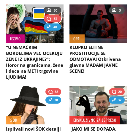
30
3
87
40
JEZIVO
OPA!
"U NEMAČKIM
KLUPKO ELITNE
BORDELIMA VEĆ OČEKUJU
PROSTITUCIJE SE
ŽENE IZ UKRAJINE?":
ODMOTAVA! Otkrivena
Horor na granicama, žene
glavna MADAM JAVNE
i deca na METI trgovine
SCENE!
LJUDIMA!
38
20
38
37
ŠOK
EKSKLUZIVNO ZA ESPRESO
Isplivali novi ŠOK detalji
"JAKO MI SE DOPADA,