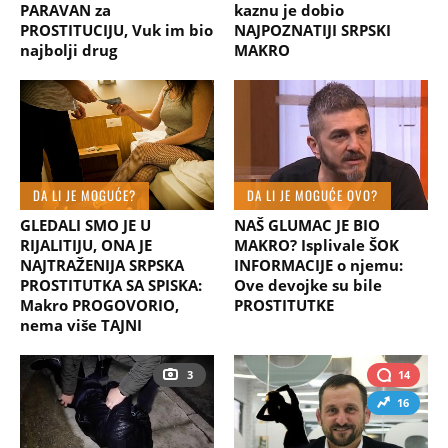
PARAVAN za
kaznu je dobio
PROSTITUCIJU, Vuk im bio
NAJPOZNATIJI SRPSKI
najbolji drug
MAKRO
DA LI JE MOGUĆE?
DA LI JE MOGUĆE OVO?
GLEDALI SMO JE U
NAŠ GLUMAC JE BIO
RIJALITIJU, ONA JE
MAKRO? Isplivale ŠOK
NAJTRAŽENIJA SRPSKA
INFORMACIJE o njemu:
PROSTITUTKA SA SPISKA:
Ove devojke su bile
Makro PROGOVORIO,
PROSTITUTKE
nema više TAJNI
3
14
16