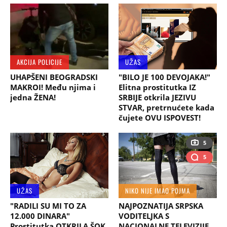
AKCIJA POLICIJE
UŽAS
UHAPŠENI BEOGRADSKI
"BILO JE 100 DEVOJAKA!"
MAKROI! Među njima i
Elitna prostitutka IZ
jedna ŽENA!
SRBIJE otkrila JEZIVU
STVAR, pretrnućete kada
čujete OVU ISPOVEST!
5
5
UŽAS
NIKO NIJE IMAO POJMA
"RADILI SU MI TO ZA
NAJPOZNATIJA SRPSKA
12.000 DINARA"
VODITELJKA S
Prostitutka OTKRILA ŠOK
NACIONALNE TELEVIZIJE