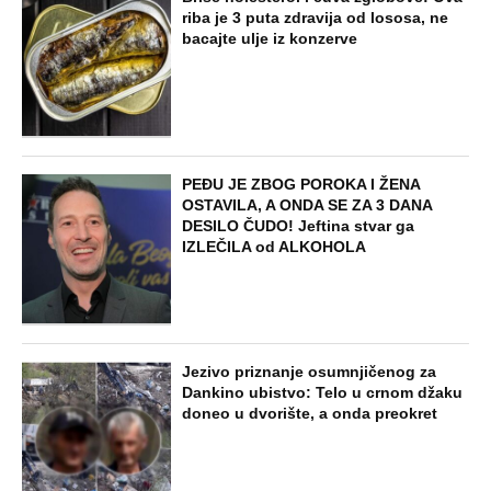
riba je 3 puta zdravija od lososa, ne
bacajte ulje iz konzerve
PEĐU JE ZBOG POROKA I ŽENA
OSTAVILA, A ONDA SE ZA 3 DANA
DESILO ČUDO! Jeftina stvar ga
IZLEČILA od ALKOHOLA
Jezivo priznanje osumnjičenog za
Dankino ubistvo: Telo u crnom džaku
doneo u dvorište, a onda preokret