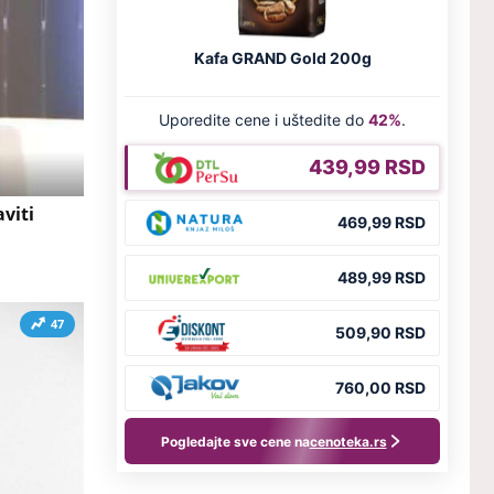
viti
47