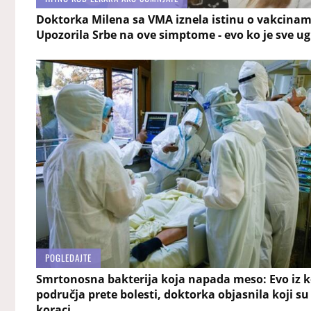
Doktorka Milena sa VMA iznela istinu o vakcinam
Upozorila Srbe na ove simptome - evo ko je sve u
POGLEDAJTE
Smrtonosna bakterija koja napada meso: Evo iz k
područja prete bolesti, doktorka objasnila koji su
koraci