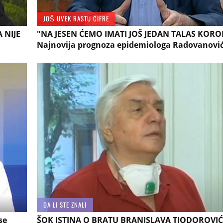
JOŠ UVEK RASTU CIFRE
 NIJE
"NA JESEN ĆEMO IMATI JOŠ JEDAN TALAS KORO
Najnovija prognoza epidemiologa Radovanovi
DA LI STE ZNALI
se
ŠOK ISTINA O BRATU BRANISLAVA TIODOROVIĆA