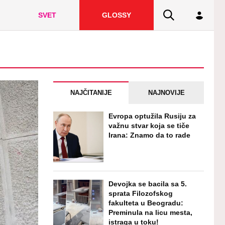
SVET
GLOSSY
NAJČITANIJE
NAJNOVIJE
Evropa optužila Rusiju za
važnu stvar koja se tiče
Irana: Znamo da to rade
Devojka se bacila sa 5.
sprata Filozofskog
fakulteta u Beogradu:
Preminula na licu mesta,
istraga u toku!