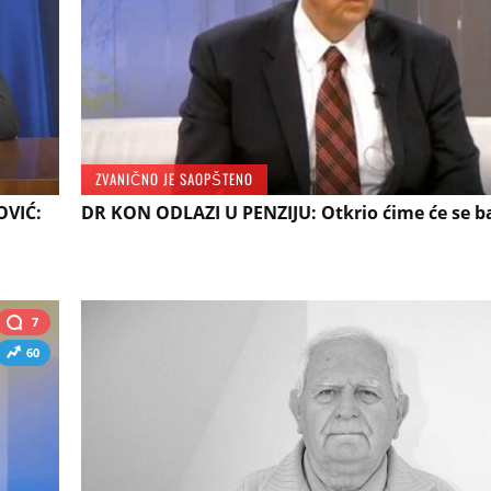
ZVANIČNO JE SAOPŠTENO
VIĆ:
DR KON ODLAZI U PENZIJU: Otkrio ćime će se ba
7
60