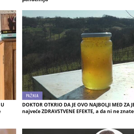
PAŽNJA
 U
DOKTOR OTKRIO DA JE OVO NAJBOLJI MED ZA J
e
najveće ZDRAVSTVENE EFEKTE, a da ni ne znate