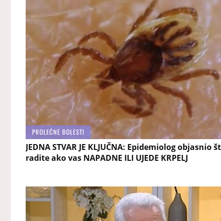
PROLEĆNE BOLESTI
JEDNA STVAR JE KLJUČNA: Epidemiolog objasnio š
radite ako vas NAPADNE ILI UJEDE KRPELJ