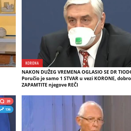
KORONA
NAKON DUŽEG VREMENA OGLASIO SE DR TIOD
Poručio je samo 1 STVAR u vezi KORONE, dobro
ZAPAMTITE njegove REČI
20
136