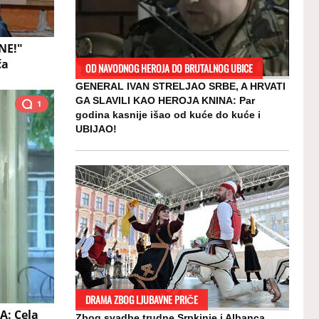
NE!"
ća
OD NAVODNOG HEROJA DO BRUTALNOG UBICE
GENERAL IVAN STRELJAO SRBE, A HRVATI
GA SLAVILI KAO HEROJA KNINA: Par
1
godina kasnije išao od kuće do kuće i
UBIJAO!
DRAMA ZBOG LJUBAVNE PRIČE
: Cela
Zbog svadbe trudne Srpkinje i Albanca