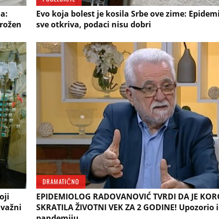
a:
Evo koja bolest je kosila Srbe ove zime: Epidem
grožen
sve otkriva, podaci nisu dobri
DRAMATIČNO
oji
EPIDEMIOLOG RADOVANOVIĆ TVRDI DA JE KO
 važni
SKRATILA ŽIVOTNI VEK ZA 2 GODINE! Upozorio 
pandemiju