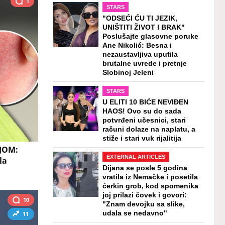
1
STARS
"ODSEĆI ĆU TI JEZIK,
UNIŠTITI ŽIVOT I BRAK"
Poslušajte glasovne poruke
Ane Nikolić: Besna i
nezaustavljiva uputila
brutalne uvrede i pretnje
Slobinoj Jeleni
STARS
U ELITI 10 BIĆE NEVIĐEN
HAOS! Ovo su do sada
potvrđeni učesnici, stari
računi dolaze na naplatu, a
stiže i stari vuk rijalitija
JOM:
EXTERNAL ARTICLES
la
Dijana se posle 5 godina
vratila iz Nemačke i posetila
ćerkin grob, kod spomenika
joj prilazi čovek i govori:
10
"Znam devojku sa slike,
udala se nedavno"
11