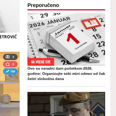
Preporučeno
ETROVIĆ
3
NA VREME SVE
2
Ovo su neradni dani početkom 2026.
100
godine: Organizujte sebi mini odmor od čak
četiri slobodna dana