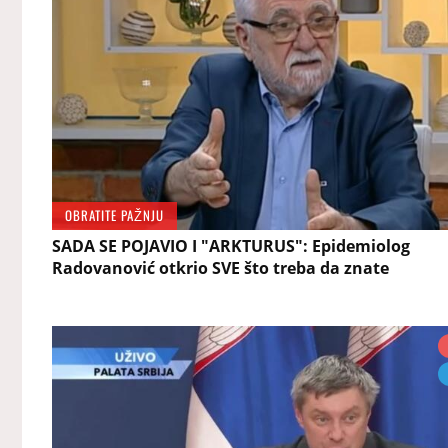
OBRATITE PAŽNJU
SADA SE POJAVIO I "ARKTURUS": Epidemiolog
Radovanović otkrio SVE što treba da znate