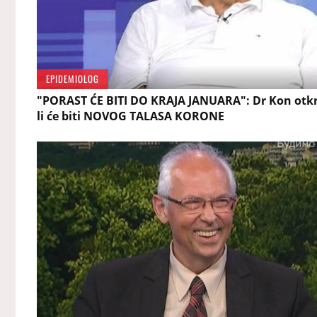
EPIDEMIOLOG
"PORAST ĆE BITI DO KRAJA JANUARA": Dr Kon otkr
li će biti NOVOG TALASA KORONE