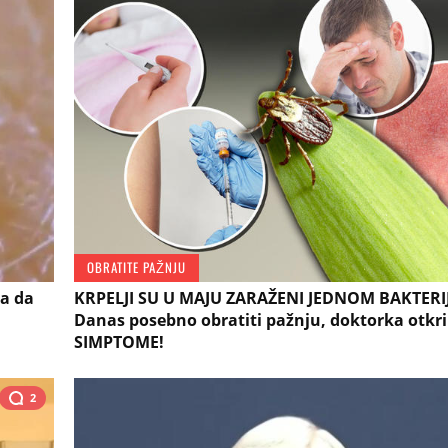
OBRATITE PAŽNJU
ta da
KRPELJI SU U MAJU ZARAŽENI JEDNOM BAKTERI
Danas posebno obratiti pažnju, doktorka otkri
SIMPTOME!
2