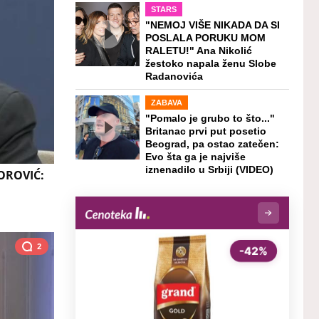
STARS
"NEMOJ VIŠE NIKADA DA SI
POSLALA PORUKU MOM
RALETU!" Ana Nikolić
žestoko napala ženu Slobe
Radanovića
ZABAVA
"Pomalo je grubo to što..."
Britanac prvi put posetio
Beograd, pa ostao zatečen:
Evo šta ga je najviše
iznenadilo u Srbiji (VIDEO)
OROVIĆ:
2