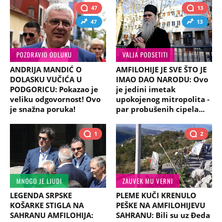
47
13
47
13
POZDRAVIO ODLUKU
VALJA PODSETITI
ANDRIJA MANDIĆ O
AMFILOHIJE JE SVE ŠTO JE
DOLASKU VUČIĆA U
IMAO DAO NARODU: Ovo
PODGORICU: Pokazao je
je jedini imetak
veliku odgovornost! Ovo
upokojenog mitropolita -
je snažna poruka!
par probušenih cipela...
1
2
MNOGO JE LJUDI
ZAUVEK MU VERNI
LEGENDA SRPSKE
PLEME KUČI KRENULO
KOŠARKE STIGLA NA
PEŠKE NA AMFILOHIJEVU
SAHRANU AMFILOHIJA:
SAHRANU: Bili su uz Đeda