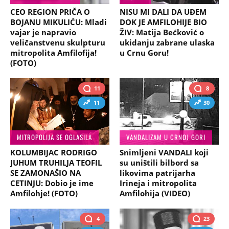
CEO REGION PRIČA O
NISU MI DALI DA UĐEM
BOJANU MIKULIĆU: Mladi
DOK JE AMFILOHIJE BIO
vajar je napravio
ŽIV: Matija Bećković o
veličanstvenu skulpturu
ukidanju zabrane ulaska
mitropolita Amfilofija!
u Crnu Goru!
(FOTO)
11
8
11
30
MITROPOLIJA SE OGLASILA
VANDALIZAM U CRNOJ GORI
KOLUMBIJAC RODRIGO
Snimljeni VANDALI koji
JUHUM TRUHILJA TEOFIL
su uništili bilbord sa
SE ZAMONAŠIO NA
likovima patrijarha
CETINJU: Dobio je ime
Irineja i mitropolita
Amfilohje! (FOTO)
Amfilohija (VIDEO)
4
23