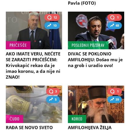
Pavla (FOTO)
12
1
10
48
PRIČEŠĆE
POSLEDNJI POZDRAV
AKO IMATE VERU, NEĆETE
DIVAC SE POKLONIO
SE ZARAZITI PRIĆEŠĆEM:
AMFILOHIJU: Došao mu je
Krivokapić rekao da je
na grob i uradio ovo!
imao koronu, a da nije ni
ZNAO!
3
1
5
39
ČUDO
KOREO
RAĐA SE NOVO SVETO
AMFILOHIJEVA ŽELJA