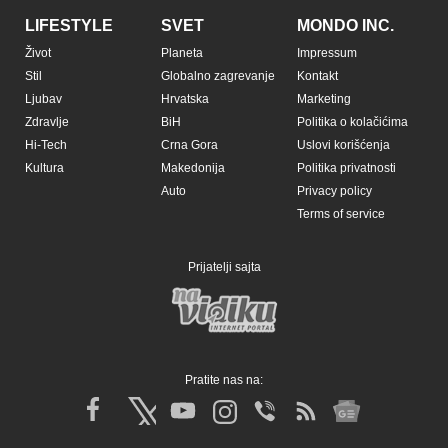
LIFESTYLE
SVET
MONDO INC.
Život
Planeta
Impressum
Stil
Globalno zagrevanje
Kontakt
Ljubav
Hrvatska
Marketing
Zdravlje
BiH
Politika o kolačićima
Hi-Tech
Crna Gora
Uslovi korišćenja
Kultura
Makedonija
Politika privatnosti
Auto
Privacy policy
Terms of service
Prijatelji sajta
Pratite nas na: