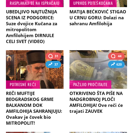
RASPLAKALI SE NA ISPRAĆAJU
UPRKOS POTEŠKOĆAMA
UBEDLJIVO NAJTUŽNIJA
MATIJA BEĆKOVIĆ STIGAO
SCENA IZ PODGORICE:
U CRNU GORU: Dolazi na
Suze dvojice Kučana za
sahranu Amfilohija
mitropolitom
Amfilohijem DIRNULE
CELI SVET (VIDEO)
31
44
37
620
POTRESNE REČI
PAŽLJIO PROČITAJTE
REČI MUFTIJE
OTKRIVENO ŠTA PIŠE NA
BEOGRADSKOG GRME
NADGROBNOJ PLOČI
BALKANOM DOK
AMFILOHIJA! Ove reči će
AMFILOHIJA SAHRANJUJU:
trajati ZAUVEK
Ovakav je čovek bio
MITROPOLIT!