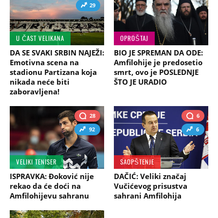
29
U ČAST VELIKANA
OPROŠTAJ
DA SE SVAKI SRBIN NAJEŽI:
BIO JE SPREMAN DA ODE:
Emotivna scena na
Amfilohije je predosetio
stadionu Partizana koja
smrt, ovo je POSLEDNJE
nikada neće biti
ŠTO JE URADIO
zaboravljena!
28
6
92
6
VELIKI TENISER
SAOPŠTENJE
ISPRAVKA: Đoković nije
DAČIĆ: Veliki značaj
rekao da će doći na
Vučićevog prisustva
Amfilohijevu sahranu
sahrani Amfilohija