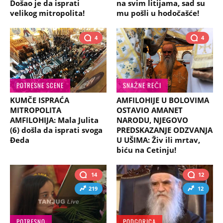
Došao je da isprati
na svim litijama, sad su
velikog mitropolita!
mu pošli u hodočašće!
4
4
POTRESNE SCENE
SNAŽNE REČI
KUMČE ISPRAĆA
AMFILOHIJE U BOLOVIMA
MITROPOLITA
OSTAVIO AMANET
AMFILOHIJA: Mala Julita
NARODU, NJEGOVO
(6) došla da isprati svoga
PREDSKAZANJE ODZVANJA
Đeda
U UŠIMA: Živ ili mrtav,
biću na Cetinju!
14
12
219
12
POTRESNO
PODGORICA