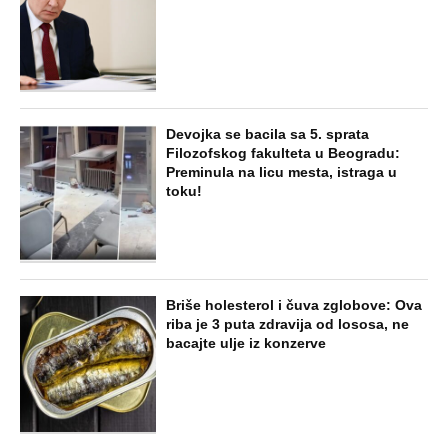
Devojka se bacila sa 5. sprata
Filozofskog fakulteta u Beogradu:
Preminula na licu mesta, istraga u
toku!
Briše holesterol i čuva zglobove: Ova
riba je 3 puta zdravija od lososa, ne
bacajte ulje iz konzerve