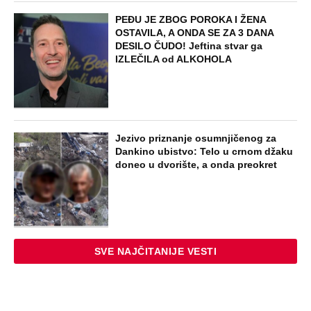
PEĐU JE ZBOG POROKA I ŽENA
OSTAVILA, A ONDA SE ZA 3 DANA
DESILO ČUDO! Jeftina stvar ga
IZLEČILA od ALKOHOLA
Jezivo priznanje osumnjičenog za
Dankino ubistvo: Telo u crnom džaku
doneo u dvorište, a onda preokret
SVE NAJČITANIJE VESTI