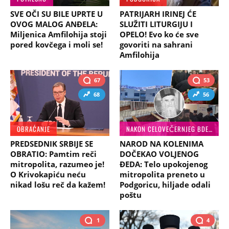
SVE OČI SU BILE UPRTE U
PATRIJARH IRINEJ ĆE
OVOG MALOG ANĐELA:
SLUŽITI LITURGIJU I
Miljenica Amfilohija stoji
OPELO! Evo ko će sve
pored kovčega i moli se!
govoriti na sahrani
Amfilohija
67
53
68
56
OBRAĆANJE
NAKON CELOVEČERNJEG BDENJA
PREDSEDNIK SRBIJE SE
NAROD NA KOLENIMA
OBRATIO: Pamtim reči
DOČEKAO VOLJENOG
mitropolita, razumeo je!
ĐEDA: Telo upokojenog
O Krivokapiću neću
mitropolita preneto u
nikad lošu reč da kažem!
Podgoricu, hiljade odali
poštu
1
4