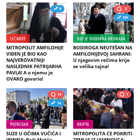
8
2
250
LIČNOST
BIO JE DUHOVNA GROMADA
MITROPOLIT AMFILOHIJE
BODIROGA NEUTEŠAN NA
VIĐEN JE BIO KAO
AMFILOHIJEVOJ SAHRANI:
NAJVEROVATNIJI
U njegovim rečima krije
NASLEDNIK PATRIJARHA
se velika tajna!
PAVLA! A o njemu je
OVAKO govorio!
14
1
14
POTRESNO
KRIPTA
SUZE U OČIMA VUČIĆA I
MITROPOLITA ĆE POKRITI
IRINEJA: Reči Matije
ZEMLJA IZ JASENOVCA: