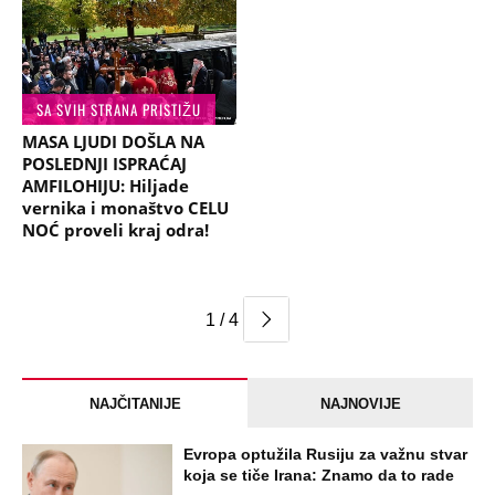
SA SVIH STRANA PRISTIŽU
MASA LJUDI DOŠLA NA
POSLEDNJI ISPRAĆAJ
AMFILOHIJU: Hiljade
vernika i monaštvo CELU
NOĆ proveli kraj odra!
1 / 4
NAJČITANIJE
NAJNOVIJE
Evropa optužila Rusiju za važnu stvar
koja se tiče Irana: Znamo da to rade