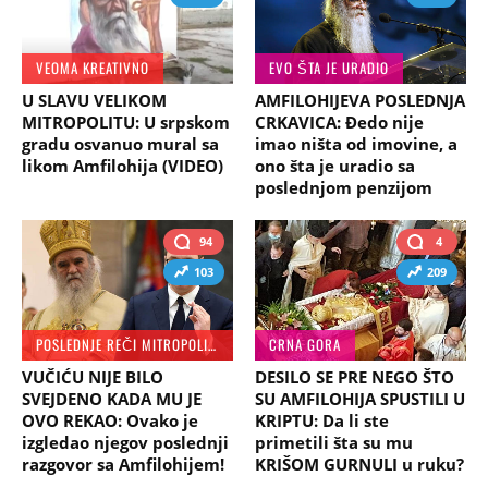
VEOMA KREATIVNO
EVO ŠTA JE URADIO
U SLAVU VELIKOM
AMFILOHIJEVA POSLEDNJA
MITROPOLITU: U srpskom
CRKAVICA: Đedo nije
gradu osvanuo mural sa
imao ništa od imovine, a
likom Amfilohija (VIDEO)
ono šta je uradio sa
poslednjom penzijom
94
4
103
209
POSLEDNJE REČI MITROPOLITA
CRNA GORA
VUČIĆU NIJE BILO
DESILO SE PRE NEGO ŠTO
SVEJDENO KADA MU JE
SU AMFILOHIJA SPUSTILI U
OVO REKAO: Ovako je
KRIPTU: Da li ste
izgledao njegov poslednji
primetili šta su mu
razgovor sa Amfilohijem!
KRIŠOM GURNULI u ruku?