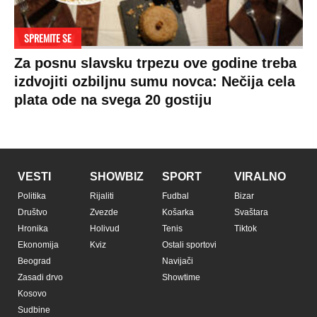
SPREMITE SE
Za posnu slavsku trpezu ove godine treba
izdvojiti ozbiljnu sumu novca: Nečija cela
plata ode na svega 20 gostiju
VESTI
SHOWBIZ
SPORT
VIRALNO
Politika
Rijaliti
Fudbal
Bizar
Društvo
Zvezde
Košarka
Svaštara
Hronika
Holivud
Tenis
Tiktok
Ekonomija
Kviz
Ostali sportovi
Beograd
Navijači
Zasadi drvo
Showtime
Kosovo
Sudbine