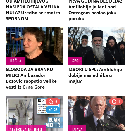
OD AMFILOHIJEVOG
PRVA GODINA BEZ ĐEDA:
NASLEĐA OSTALA VELIKA
Amfilohije je lani pod
NULA? Uredba se smatra
Ostrogom poslao jaku
SPORNOM
poruku
IZAŠLA
SPC
SLOBODA ZA BRANKU
IZBORI U SPC: Amfilohije
MILIĆ! Ambasador
dobije naslednika u
Božović saopštio velike
maju?
vesti iz Crne Gore
8
1
28
NEVEROVATNO DELO
IZJAVA