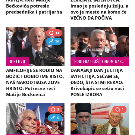
Bećkovića potresle
Imao je poslednju želju, a
predsednika i patrijarha
ovo je mesto na kome će
VEČNO DA POČIVA
14
14
DIRLJIVO
POGLEDAJ JOŠ JEDNOM NAROD SVOJ
AMFILOHIJE SE RODIO NA
DANAŠNJI DAN JE LITIJA
BOŽIĆ I DOBIO IME RISTO,
SVIH LITIJA, SEĆAM SE,
NAŠ NAROD ISUSA ZOVE
ĐEDO, ŠTA SI MI REKAO:
HRISTO: Potresne reči
Krivokapić se setio noći
Matije Bećkovića
POSLE IZBORA
5
1
5