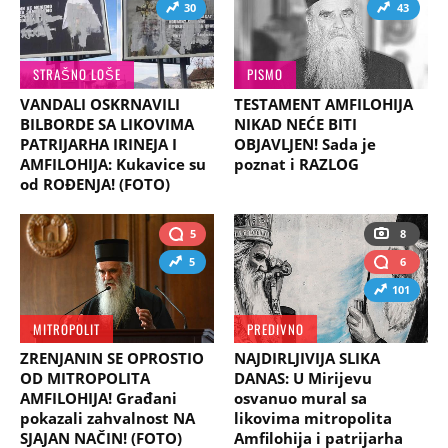
30
43
STRAŠNO LOŠE
PISMO
VANDALI OSKRNAVILI
TESTAMENT AMFILOHIJA
BILBORDE SA LIKOVIMA
NIKAD NEĆE BITI
PATRIJARHA IRINEJA I
OBJAVLJEN! Sada je
AMFILOHIJA: Kukavice su
poznat i RAZLOG
od ROĐENJA! (FOTO)
5
8
5
6
101
MITROPOLIT
PREDIVNO
ZRENJANIN SE OPROSTIO
NAJDIRLJIVIJA SLIKA
OD MITROPOLITA
DANAS: U Mirijevu
AMFILOHIJA! Građani
osvanuo mural sa
pokazali zahvalnost NA
likovima mitropolita
SJAJAN NAČIN! (FOTO)
Amfilohija i patrijarha