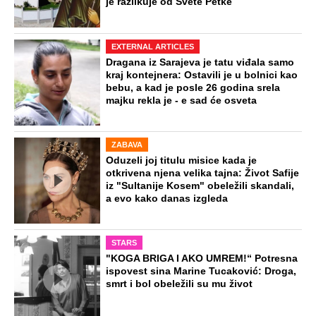
je razlikuje od Svete Petke
EXTERNAL ARTICLES
Dragana iz Sarajeva je tatu viđala samo
kraj kontejnera: Ostavili je u bolnici kao
bebu, a kad je posle 26 godina srela
majku rekla je - e sad će osveta
ZABAVA
Oduzeli joj titulu misice kada je
otkrivena njena velika tajna: Život Safije
iz "Sultanije Kosem" obeležili skandali,
a evo kako danas izgleda
STARS
"KOGA BRIGA I AKO UMREM!“ Potresna
ispovest sina Marine Tucaković: Droga,
smrt i bol obeležili su mu život