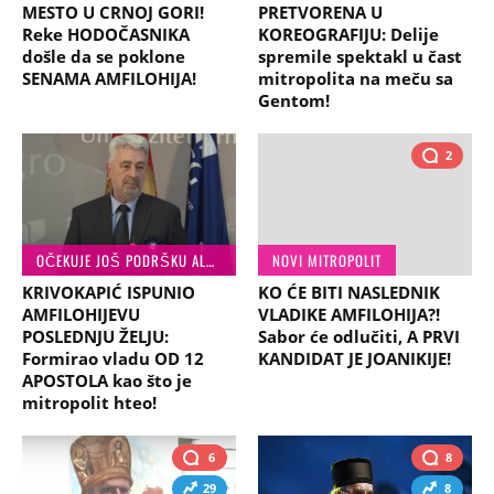
MESTO U CRNOJ GORI!
PRETVORENA U
Reke HODOČASNIKA
KOREOGRAFIJU: Delije
došle da se poklone
spremile spektakl u čast
SENAMA AMFILOHIJA!
mitropolita na meču sa
Gentom!
2
OČEKUJE JOŠ PODRŠKU ALBANACA
NOVI MITROPOLIT
KRIVOKAPIĆ ISPUNIO
KO ĆE BITI NASLEDNIK
AMFILOHIJEVU
VLADIKE AMFILOHIJA?!
POSLEDNJU ŽELJU:
Sabor će odlučiti, A PRVI
Formirao vladu OD 12
KANDIDAT JE JOANIKIJE!
APOSTOLA kao što je
mitropolit hteo!
6
8
29
8