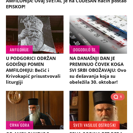
AMFILOHIJA: Ovaj SVETAC je na ČUDESAN način postao
EPISKOP!
AMFILOHIJE
DOGODILO SE
U PODGORICI ODRŽAN
NA DANAŠNJI DAN JE
GODIŠNJI POMEN
PREMINUO ČOVEK KOGA
AMFILOHIJU: Bečić i
SVI SRBI OBOŽAVAJU: Ovo
Krivokapić prisustvovali
su dešavanja koja su
liturgiji
obeležila 30. oktobar!
1
CRNA GORA
SVETI VASILIJE OSTROŠKI