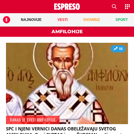
NAJNOVIJE
VESTI
SHOWBIZ
SPORT
AMFILOHIJE
55
DANAS JE SVETI AMFILOFIJE
SPC I NJENI VERNICI DANAS OBELEŽAVAJU SVETOG