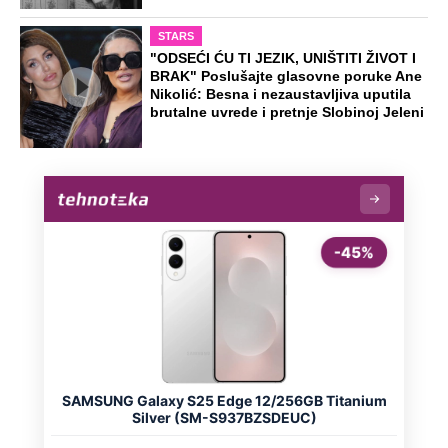
STARS
"ODSEĆI ĆU TI JEZIK, UNIŠTITI ŽIVOT I
BRAK" Poslušajte glasovne poruke Ane
Nikolić: Besna i nezaustavljiva uputila
brutalne uvrede i pretnje Slobinoj Jeleni