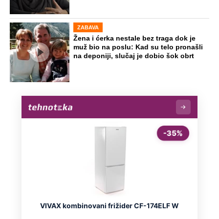
ZABAVA
Žena i ćerka nestale bez traga dok je
muž bio na poslu: Kad su telo pronašli
na deponiji, slučaj je dobio šok obrt