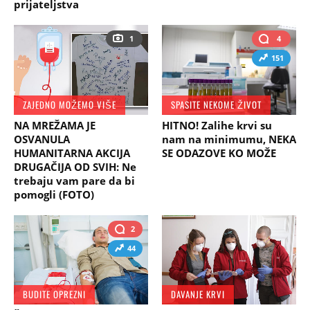
prijateljstva
1
4
151
ZAJEDNO MOŽEMO VIŠE
SPASITE NEKOME ŽIVOT
NA MREŽAMA JE
HITNO! Zalihe krvi su
OSVANULA
nam na minimumu, NEKA
HUMANITARNA AKCIJA
SE ODAZOVE KO MOŽE
DRUGAČIJA OD SVIH: Ne
trebaju vam pare da bi
pomogli (FOTO)
2
44
BUDITE OPREZNI
DAVANJE KRVI