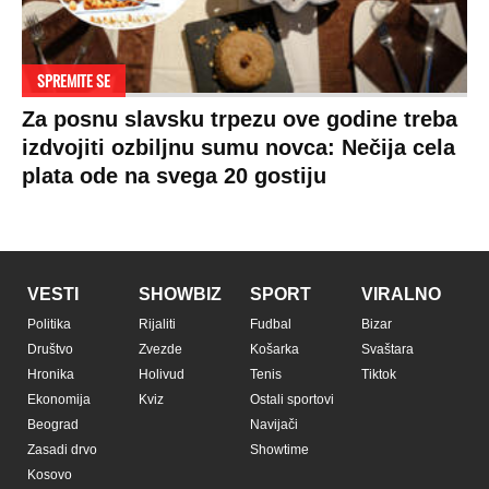
SPREMITE SE
Za posnu slavsku trpezu ove godine treba
izdvojiti ozbiljnu sumu novca: Nečija cela
plata ode na svega 20 gostiju
VESTI
SHOWBIZ
SPORT
VIRALNO
Politika
Rijaliti
Fudbal
Bizar
Društvo
Zvezde
Košarka
Svaštara
Hronika
Holivud
Tenis
Tiktok
Ekonomija
Kviz
Ostali sportovi
Beograd
Navijači
Zasadi drvo
Showtime
Kosovo