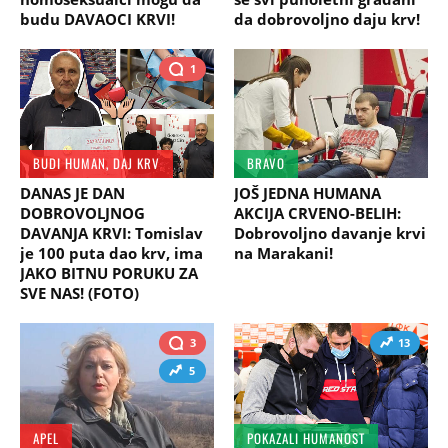
budu DAVAOCI KRVI!
da dobrovoljno daju krv!
1
BUDI HUMAN, DAJ KRV
BRAVO
DANAS JE DAN
JOŠ JEDNA HUMANA
DOBROVOLJNOG
AKCIJA CRVENO-BELIH:
DAVANJA KRVI: Tomislav
Dobrovoljno davanje krvi
je 100 puta dao krv, ima
na Marakani!
JAKO BITNU PORUKU ZA
SVE NAS! (FOTO)
3
13
5
APEL
POKAZALI HUMANOST