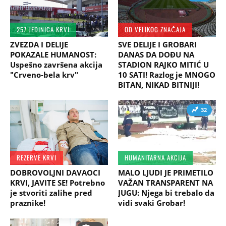
257 JEDINICA KRVI
OD VELIKOG ZNAČAJA
ZVEZDA I DELIJE
SVE DELIJE I GROBARI
POKAZALE HUMANOST:
DANAS DA DOĐU NA
Uspešno završena akcija
STADION RAJKO MITIĆ U
"Crveno-bela krv"
10 SATI! Razlog je MNOGO
BITAN, NIKAD BITNIJI!
32
REZERVE KRVI
HUMANITARNA AKCIJA
DOBROVOLJNI DAVAOCI
MALO LJUDI JE PRIMETILO
KRVI, JAVITE SE! Potrebno
VAŽAN TRANSPARENT NA
je stvoriti zalihe pred
JUGU: Njega bi trebalo da
praznike!
vidi svaki Grobar!