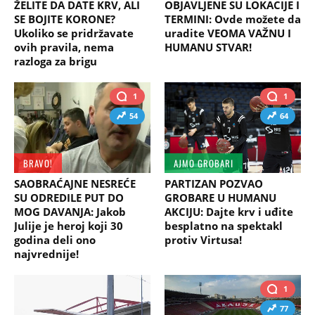
ŽELITE DA DATE KRV, ALI
OBJAVLJENE SU LOKACIJE I
SE BOJITE KORONE?
TERMINI: Ovde možete da
Ukoliko se pridržavate
uradite VEOMA VAŽNU I
ovih pravila, nema
HUMANU STVAR!
razloga za brigu
1
1
54
64
BRAVO!
AJMO GROBARI
SAOBRAĆAJNE NESREĆE
PARTIZAN POZVAO
SU ODREDILE PUT DO
GROBARE U HUMANU
MOG DAVANJA: Jakob
AKCIJU: Dajte krv i uđite
Julije je heroj koji 30
besplatno na spektakl
godina deli ono
protiv Virtusa!
najvrednije!
1
77