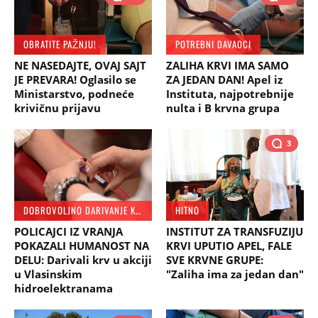
OBRATITE PAŽNJU!
POTREBNI DAVAOCI
NE NASEDAJTE, OVAJ SAJT
ZALIHA KRVI IMA SAMO
JE PREVARA! Oglasilo se
ZA JEDAN DAN! Apel iz
Ministarstvo, podneće
Instituta, najpotrebnije
krivičnu prijavu
nulta i B krvna grupa
3
DOBROVOLJNO DARIVANJE KRVI
HITNO
POLICAJCI IZ VRANJA
INSTITUT ZA TRANSFUZIJU
POKAZALI HUMANOST NA
KRVI UPUTIO APEL, FALE
DELU: Darivali krv u akciji
SVE KRVNE GRUPE:
u Vlasinskim
"Zaliha ima za jedan dan"
hidroelektranama