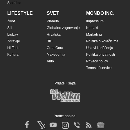
Sudbine
LIFESTYLE
SVET
MONDO INC.
Život
Planeta
Impressum
Stil
Globalno zagrevanje
Kontakt
Ljubav
Hrvatska
Marketing
Zdravlje
BiH
Politika o kolačićima
Hi-Tech
Crna Gora
Uslovi korišćenja
Kultura
Makedonija
Politika privatnosti
Auto
Privacy policy
Terms of service
Prijatelji sajta
Pratite nas na: