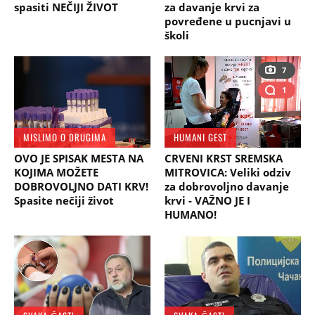
spasiti NEČIJI ŽIVOT
za davanje krvi za
povređene u pucnjavi u
školi
7
1
MISLIMO O DRUGIMA
HUMANI GEST
OVO JE SPISAK MESTA NA
CRVENI KRST SREMSKA
KOJIMA MOŽETE
MITROVICA: Veliki odziv
DOBROVOLJNO DATI KRV!
za dobrovoljno davanje
Spasite nečiji život
krvi - VAŽNO JE I
HUMANO!