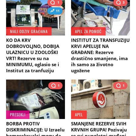
1
3
11
MALI ODZIV GRAĐANA
APEL ZA POMOĆ
KO DA KRV
INSTITUT ZA TRANSFUZIJU
DOBROVOLJNO, DOBIJA
KRVI APELUJE NA
ULAZNICU U ZOOLOŠKI
GRAĐANE: Rezerve
VRT! Rezerve su na
drastično smanjene, ima
MINIMUMU, oglasio se i
ih samo za životno
Institut za tranfuziju
ugožene
1
1
PRESEKLI
APEL
BORBA PROTIV
SMANJENE REZERVE SVIH
DISKRIMINACIJE: U Izraelu
KRVNIH GRUPA! Pozivaju
homoseksualci mogu da
se svi punoletni građani