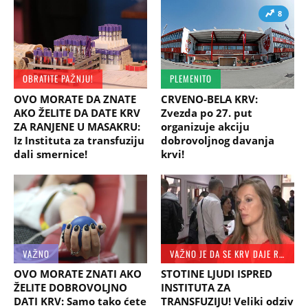
8
OBRATITE PAŽNJU!
PLEMENITO
OVO MORATE DA ZNATE
CRVENO-BELA KRV:
AKO ŽELITE DA DATE KRV
Zvezda po 27. put
ZA RANJENE U MASAKRU:
organizuje akciju
Iz Instituta za transfuziju
dobrovoljnog davanja
dali smernice!
krvi!
VAŽNO
VAŽNO JE DA SE KRV DAJE REDOVNO
OVO MORATE ZNATI AKO
STOTINE LJUDI ISPRED
ŽELITE DOBROVOLJNO
INSTITUTA ZA
DATI KRV: Samo tako ćete
TRANSFUZIJU! Veliki odziv