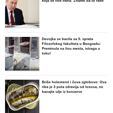
koja se tiče Irana: Znamo da to rade
Devojka se bacila sa 5. sprata
Filozofskog fakulteta u Beogradu:
Preminula na licu mesta, istraga u
toku!
Briše holesterol i čuva zglobove: Ova
riba je 3 puta zdravija od lososa, ne
bacajte ulje iz konzerve