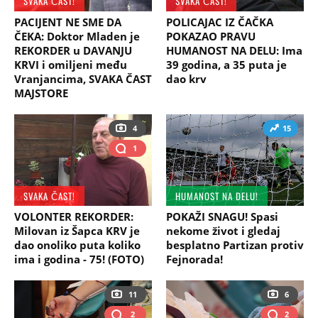
SVAKA ČAST!
SVAKA ČAST!
PACIJENT NE SME DA
POLICAJAC IZ ČAČKA
ČEKA: Doktor Mladen je
POKAZAO PRAVU
REKORDER u DAVANJU
HUMANOST NA DELU: Ima
KRVI i omiljeni među
39 godina, a 35 puta je
Vranjancima, SVAKA ČAST
dao krv
MAJSTORE
4
15
1
SVAKA ČAST!
HUMANOST NA DELU!
VOLONTER REKORDER:
POKAŽI SNAGU! Spasi
Milovan iz Šapca KRV je
nekome život i gledaj
dao onoliko puta koliko
besplatno Partizan protiv
ima i godina - 75! (FOTO)
Fejnorada!
11
6
2
2