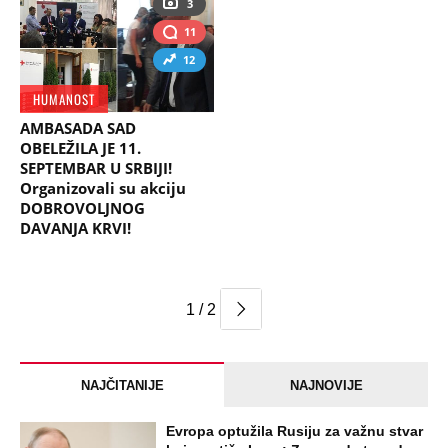
3
11
12
HUMANOST
AMBASADA SAD
OBELEŽILA JE 11.
SEPTEMBAR U SRBIJI!
Organizovali su akciju
DOBROVOLJNOG
DAVANJA KRVI!
1 / 2
NAJČITANIJE
NAJNOVIJE
Evropa optužila Rusiju za važnu stvar