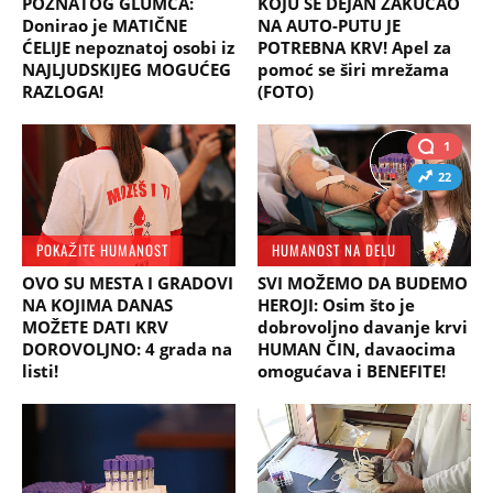
POZNATOG GLUMCA:
KOJU SE DEJAN ZAKUCAO
Donirao je MATIČNE
NA AUTO-PUTU JE
ĆELIJE nepoznatoj osobi iz
POTREBNA KRV! Apel za
NAJLJUDSKIJEG MOGUĆEG
pomoć se širi mrežama
RAZLOGA!
(FOTO)
1
22
POKAŽITE HUMANOST
HUMANOST NA DELU
OVO SU MESTA I GRADOVI
SVI MOŽEMO DA BUDEMO
NA KOJIMA DANAS
HEROJI: Osim što je
MOŽETE DATI KRV
dobrovoljno davanje krvi
DOROVOLJNO: 4 grada na
HUMAN ČIN, davaocima
listi!
omogućava i BENEFITE!