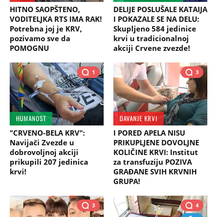
HITNO SAOPŠTENO,
DELIJE POSLUŠALE KATAIJA
VODITELJKA RTS IMA RAK!
I POKAZALE SE NA DELU:
Potrebna joj je KRV,
Skupljeno 584 jedinice
pozivamo sve da
krvi u tradicionalnoj
POMOGNU
akciji Crvene zvezde!
1
3
HUMANOST
DAVANJE KRVI
"CRVENO-BELA KRV":
I PORED APELA NISU
Navijači Zvezde u
PRIKUPLJENE DOVOLJNE
dobrovoljnoj akciji
KOLIČINE KRVI: Institut
prikupili 207 jedinica
za transfuziju POZIVA
krvi!
GRAĐANE SVIH KRVNIH
GRUPA!
3
4