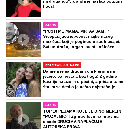
mi drugaricu", a onda je nastao potpuni
haos!
STARS
"PUSTI ME MAMA, MRTAV SAM..."
Srceparajuća ispovest majke našeg
muzičara koji je poginuo u saobraćajci:
Svi unutrašnji organi su bili oštećeni...
EXTERNAL ARTICLES
Danijela je sa drugaricom krenula na
jezero, pa nestala bez traga: 2 godine
kasnije nalaze ih u pećini, a priča o tome
šta im se desilo je nešto najstrašnije
STARS
TOP 10 PESAMA KOJE JE DINO MERLIN
"POZAJMIO"! Zgrnuo lovu na hitovima,
a sada DRUGIMA NAPLAĆUJE
AUTORSKA PRAVA