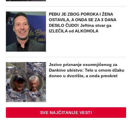
PEĐU JE ZBOG POROKA I ŽENA
OSTAVILA, A ONDA SE ZA 3 DANA
DESILO ČUDO! Jeftina stvar ga
IZLEČILA od ALKOHOLA
Jezivo priznanje osumnjičenog za
Dankino ubistvo: Telo u crnom džaku
doneo u dvorište, a onda preokret
SVE NAJČITANIJE VESTI