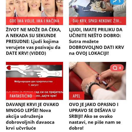
5
GDE IMA VOLJE, IMA I NAČINA
DAJ KRV, SPASI NEKOME ŽIVOT
ŽIVOT NE MOŽE DA ČEKA,
LJUDI, IMATE PRILIKU DA
A NEKADA SU SEKUNDE
UČINITE NEŠTO DOBRO:
PRESUDNE: Ljudi kojima
Sutra možete
verujete vas pozivaju da
DOBROVOLJNO DATI KRV
DATE KRV! (VIDEO)
na OVOJ LOKACIJI!
4
FANTASTIČNO
APEL
DAVANJE KRVI JE OVAKO
OVO JE JAKO OPASNO I
MNOGO LEPŠE! Nova
UPRAVO SE DEŠAVA U
akcija udruženja
SRBIJI! Ako se ovako
dobrovoljnih davaoca
nastavi, ne piše nam se
krvi učvršuće
dobro!