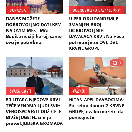
DONACIJA
DOBROVOLJNO DAVANJE KRVI
DANAS MOŽETE
U PERIODU PANDEMIJE
DOBROVOLJNO DATI KRV
SMANJEN BROJ
NA OVIM MESTIMA:
DOBROVOLJNIH
Budite nečiji heroj, samo
DAVALACA KRVI: Najveća
ovo je potrebno!
potreba je za OVE DVE
KRVNE GRUPE!
1
SVAKA ČAST!
VAŽNO!
80 LITARA NJEGOVE KRVI
HITAN APEL DAVAOCIMA:
TEČE VENAMA LJUDI SVIH
Potrebni donori 2 KRVNE
VEROISPOVESTI DUŽ CELE
GRUPE, ovako možete da
BIVŠE JUGE! Hasim je
pomognete!
prava LJUDSKA GROMADA