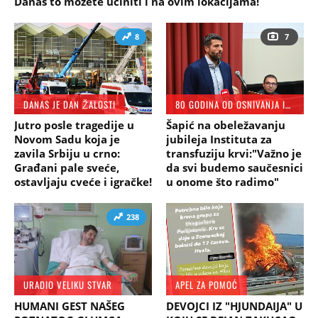
Danas to možete učiniti i na ovim lokacijama!
8
7
DANAS JE DAN ŽALOSTI
80 GODINA OD OSNIVANJA INSTITUTA
Jutro posle tragedije u
Šapić na obeležavanju
Novom Sadu koja je
jubileja Instituta za
zavila Srbiju u crno:
transfuziju krvi:"Važno je
Građani pale sveće,
da svi budemo saučesnici
ostavljaju cveće i igračke!
u onome što radimo"
238
URADIO VELIKU STVAR
APEL ZA POMOĆ
HUMANI GEST NAŠEG
DEVOJCI IZ "HJUNDAIJA" U