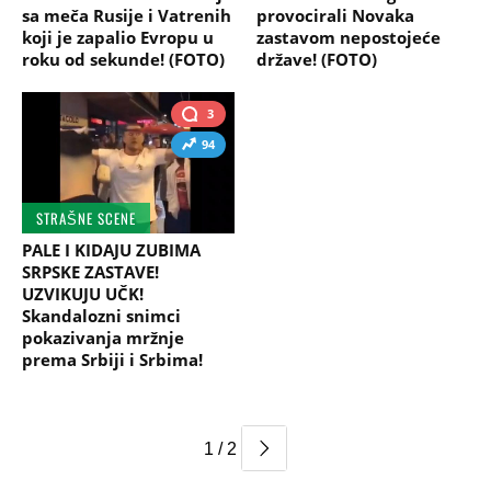
sa meča Rusije i Vatrenih
provocirali Novaka
koji je zapalio Evropu u
zastavom nepostojeće
roku od sekunde! (FOTO)
države! (FOTO)
3
94
STRAŠNE SCENE
PALE I KIDAJU ZUBIMA
SRPSKE ZASTAVE!
UZVIKUJU UČK!
Skandalozni snimci
pokazivanja mržnje
prema Srbiji i Srbima!
1 / 2