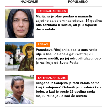
NAJNOVIJE
POPULARNO
EXTERNAL ARTICLES
Marijanu je otac poslao u manastir
zajedno sa delom nasledstva: 14 godina
bila zazidana u sobici, ali je u tajnosti
decu rađala
ZABAVA
Paraskeva Rimljanka bacila caru vrelo
ulje u lice i oslepela ga: Svetiteljku
surovo mučili, pa joj odrubili glavu, ovo
je razlikuje od Svete Petke
EXTERNAL ARTICLES
Dragana iz Sarajeva je tatu viđala samo
kraj kontejnera: Ostavili je u bolnici kao
bebu, a kad je posle 26 godina srela
majku rekla je - e sad će osveta