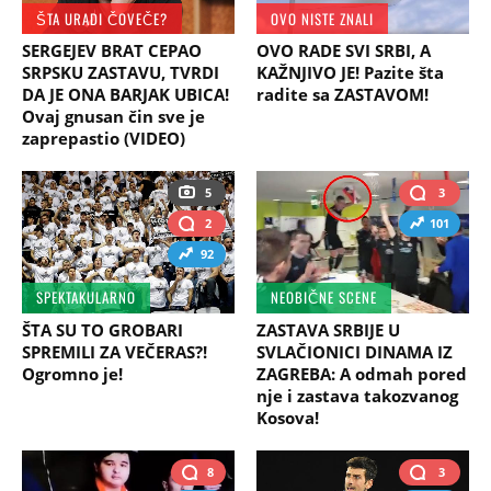
ŠTA URADI ČOVEČE?
OVO NISTE ZNALI
SERGEJEV BRAT CEPAO
OVO RADE SVI SRBI, A
SRPSKU ZASTAVU, TVRDI
KAŽNJIVO JE! Pazite šta
DA JE ONA BARJAK UBICA!
radite sa ZASTAVOM!
Ovaj gnusan čin sve je
zaprepastio (VIDEO)
5
3
2
101
92
SPEKTAKULARNO
NEOBIČNE SCENE
ŠTA SU TO GROBARI
ZASTAVA SRBIJE U
SPREMILI ZA VEČERAS?!
SVLAČIONICI DINAMA IZ
Ogromno je!
ZAGREBA: A odmah pored
nje i zastava takozvanog
Kosova!
8
3