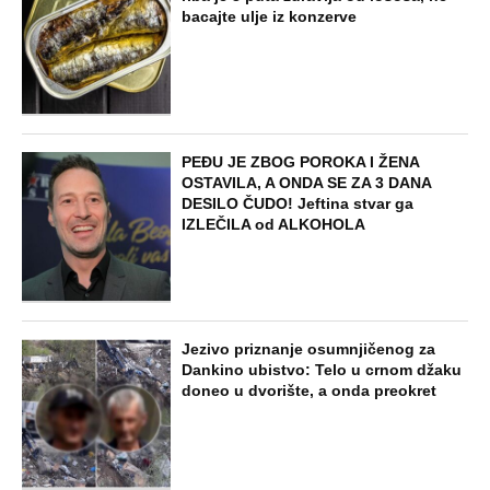
bacajte ulje iz konzerve
PEĐU JE ZBOG POROKA I ŽENA
OSTAVILA, A ONDA SE ZA 3 DANA
DESILO ČUDO! Jeftina stvar ga
IZLEČILA od ALKOHOLA
Jezivo priznanje osumnjičenog za
Dankino ubistvo: Telo u crnom džaku
doneo u dvorište, a onda preokret