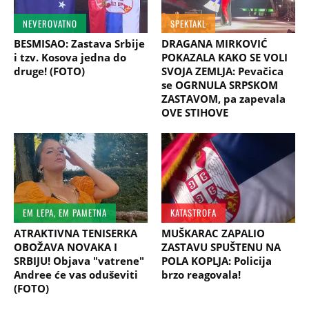
NEVEROVATNO
SPEKTAKL
BESMISAO: Zastava Srbije
DRAGANA MIRKOVIĆ
i tzv. Kosova jedna do
POKAZALA KAKO SE VOLI
druge! (FOTO)
SVOJA ZEMLJA: Pevačica
se OGRNULA SRPSKOM
ZASTAVOM, pa zapevala
OVE STIHOVE
EM LEPA, EM PAMETNA
KATASTROFA
ATRAKTIVNA TENISERKA
MUŠKARAC ZAPALIO
OBOŽAVA NOVAKA I
ZASTAVU SPUŠTENU NA
SRBIJU! Objava "vatrene"
POLA KOPLJA: Policija
Andree će vas oduševiti
brzo reagovala!
(FOTO)