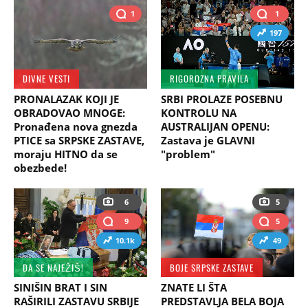
1
1
197
DIVNE VESTI
RIGOROZNA PRAVILA
PRONALAZAK KOJI JE
SRBI PROLAZE POSEBNU
OBRADOVAO MNOGE:
KONTROLU NA
Pronađena nova gnezda
AUSTRALIJAN OPENU:
PTICE sa SRPSKE ZASTAVE,
Zastava je GLAVNI
moraju HITNO da se
"problem"
obezbede!
6
5
9
5
10.1k
49
DA SE NAJEŽIŠ!
BOJE SRPSKE ZASTAVE
SINIŠIN BRAT I SIN
ZNATE LI ŠTA
RAŠIRILI ZASTAVU SRBIJE
PREDSTAVLJA BELA BOJA