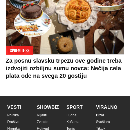
SPREMITE SE
Za posnu slavsku trpezu ove godine treba
izdvojiti ozbiljnu sumu novca: Nečija cela
plata ode na svega 20 gostiju
VESTI
SHOWBIZ
SPORT
VIRALNO
Politika
Rijaliti
Fudbal
Bizar
Društvo
Zvezde
Košarka
Svaštara
Hronika
Holivud
Tenis
Tiktok