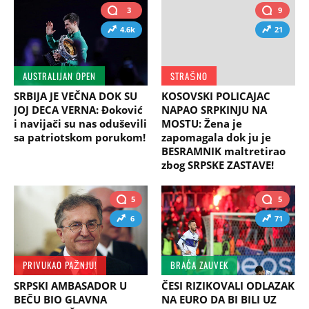
3
9
4.6k
21
AUSTRALIJAN OPEN
STRAŠNO
SRBIJA JE VEČNA DOK SU
KOSOVSKI POLICAJAC
JOJ DECA VERNA: Đoković
NAPAO SRPKINJU NA
i navijači su nas oduševili
MOSTU: Žena je
sa patriotskom porukom!
zapomagala dok ju je
BESRAMNIK maltretirao
zbog SRPSKE ZASTAVE!
5
5
6
71
PRIVUKAO PAŽNJU!
BRAĆA ZAUVEK
SRPSKI AMBASADOR U
ČESI RIZIKOVALI ODLAZAK
BEČU BIO GLAVNA
NA EURO DA BI BILI UZ