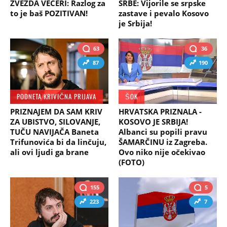
ZVEZDA VEČERI: Razlog za
SRBE: Vijorile se srpske
to je baš POZITIVAN!
zastave i pevalo Kosovo
je Srbija!
63
36
87
190
PODNETA KRIVIČNA PRIJAVA
ŠOK
PRIZNAJEM DA SAM KRIV
HRVATSKA PRIZNALA -
ZA UBISTVO, SILOVANJE,
KOSOVO JE SRBIJA!
TUČU NAVIJAČA Baneta
Albanci su popili pravu
Trifunovića bi da linčuju,
ŠAMARČINU iz Zagreba.
ali ovi ljudi ga brane
Ovo niko nije očekivao
(FOTO)
155
5
223
7