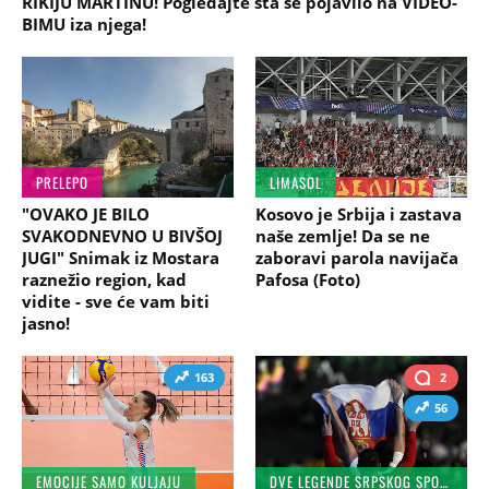
RIKIJU MARTINU! Pogledajte šta se pojavilo na VIDEO-
BIMU iza njega!
PRELEPO
LIMASOL
"OVAKO JE BILO
Kosovo je Srbija i zastava
SVAKODNEVNO U BIVŠOJ
naše zemlje! Da se ne
JUGI" Snimak iz Mostara
zaboravi parola navijača
raznežio region, kad
Pafosa (Foto)
vidite - sve će vam biti
jasno!
163
2
56
EMOCIJE SAMO KULJAJU
DVE LEGENDE SRPSKOG SPORTA