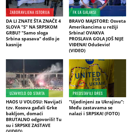
ZABORAVLJENA ISTORIJA
FK LA GALAKSI
DA LI ZNATE ŠTA ZNAČE 4
BRAVO MAJSTORE: Osveta
SLOVA "S" NA SRPSKOM
Amerikancima u režiji
GRBU? "Samo sloga
Srbina! OVAKVA
Srbina spasava" došlo je
PROSLAVA GOLA JOŠ NIJE
kasnije
VIĐENA! Oduševio!
(VIDEO)
UZAVRELO OD STARTA
PREDSTAVILI DRES
HAOS U VOLOSU: Navijači
"Ujedinjeni za Ukrajinu":
tzv. Kosova gađali Grke
Među zastavama se
bakljom, domaći
nalazi i SRPSKA! (FOTO)
BRUTALNO odgovorili! Tu
su i SRPSKE ZASTAVE
(VIDEO)