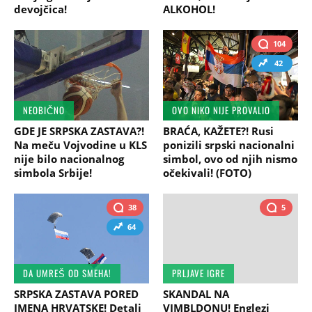
devojčica!
ALKOHOL!
104
42
NEOBIČNO
OVO NIKO NIJE PROVALIO
GDE JE SRPSKA ZASTAVA?!
BRAĆA, KAŽETE?! Rusi
Na meču Vojvodine u KLS
ponizili srpski nacionalni
nije bilo nacionalnog
simbol, ovo od njih nismo
simbola Srbije!
očekivali! (FOTO)
38
5
64
DA UMREŠ OD SMEHA!
PRLJAVE IGRE
SRPSKA ZASTAVA PORED
SKANDAL NA
IMENA HRVATSKE! Detalj
VIMBLDONU! Englezi