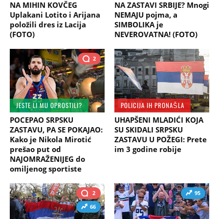
NA MIHIN KOVČEG
NA ZASTAVI SRBIJE? Mnogi
Uplakani Lotito i Arijana
NEMAJU pojma, a
položili dres iz Lacija
SIMBOLIKA je
(FOTO)
NEVEROVATNA! (FOTO)
2
JESTE LI MU OPROSTILI?
POLICIJA IH PRONAŠLA
POCEPAO SRPSKU
UHAPŠENI MLADIĆI KOJA
ZASTAVU, PA SE POKAJAO:
SU SKIDALI SRPSKU
Kako je Nikola Mirotić
ZASTAVU U POŽEGI: Prete
prešao put od
im 3 godine robije
NAJOMRAŽENIJEG do
omiljenog sportiste
2
95
66