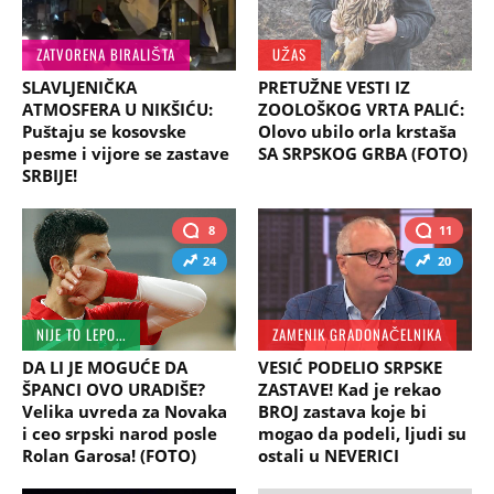
ZATVORENA BIRALIŠTA
UŽAS
SLAVLJENIČKA
PRETUŽNE VESTI IZ
ATMOSFERA U NIKŠIĆU:
ZOOLOŠKOG VRTA PALIĆ:
Puštaju se kosovske
Olovo ubilo orla krstaša
pesme i vijore se zastave
SA SRPSKOG GRBA (FOTO)
SRBIJE!
8
11
24
20
NIJE TO LEPO...
ZAMENIK GRADONAČELNIKA
DA LI JE MOGUĆE DA
VESIĆ PODELIO SRPSKE
ŠPANCI OVO URADIŠE?
ZASTAVE! Kad je rekao
Velika uvreda za Novaka
BROJ zastava koje bi
i ceo srpski narod posle
mogao da podeli, ljudi su
Rolan Garosa! (FOTO)
ostali u NEVERICI