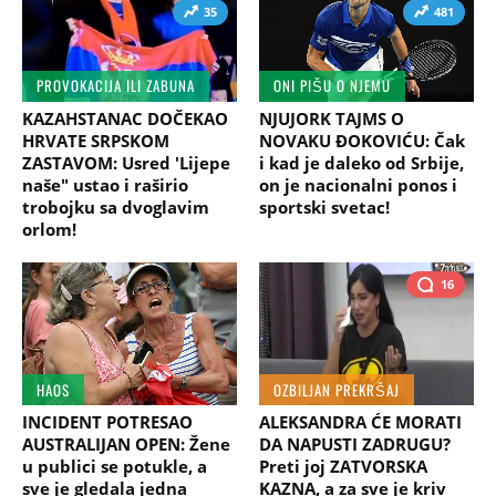
35
481
PROVOKACIJA ILI ZABUNA
ONI PIŠU O NJEMU
KAZAHSTANAC DOČEKAO
NJUJORK TAJMS O
HRVATE SRPSKOM
NOVAKU ĐOKOVIĆU: Čak
ZASTAVOM: Usred 'Lijepe
i kad je daleko od Srbije,
naše" ustao i raširio
on je nacionalni ponos i
trobojku sa dvoglavim
sportski svetac!
orlom!
16
HAOS
OZBILJAN PREKRŠAJ
INCIDENT POTRESAO
ALEKSANDRA ĆE MORATI
AUSTRALIJAN OPEN: Žene
DA NAPUSTI ZADRUGU?
u publici se potukle, a
Preti joj ZATVORSKA
sve je gledala jedna
KAZNA, a za sve je kriv