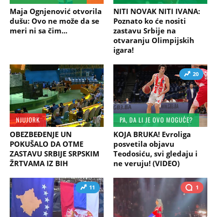
Maja Ognjenović otvorila
NITI NOVAK NITI IVANA:
dušu: Ovo ne može da se
Poznato ko će nositi
meri ni sa čim...
zastavu Srbije na
otvaranju Olimpijskih
igara!
20
NJUJORK
PA, DA LI JE OVO MOGUĆE?
OBEZBEĐENJE UN
KOJA BRUKA! Evroliga
POKUŠALO DA OTME
posvetila objavu
ZASTAVU SRBIJE SRPSKIM
Teodosiću, svi gledaju i
ŽRTVAMA IZ BIH
ne veruju! (VIDEO)
11
1