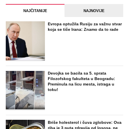
NAJČITANIJE
NAJNOVIJE
Evropa optužila Rusiju za važnu stvar
koja se tiče Irana: Znamo da to rade
Devojka se bacila sa 5. sprata
Filozofskog fakulteta u Beogradu:
Preminula na licu mesta, istraga u
toku!
Briše holesterol i čuva zglobove: Ova
riba je 3 puta zdravija od lososa, ne