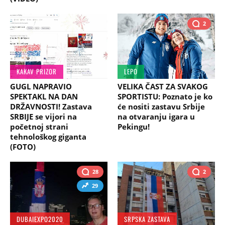
2
KAKAV PRIZOR
LEPO
GUGL NAPRAVIO
VELIKA ČAST ZA SVAKOG
SPEKTAKL NA DAN
SPORTISTU: Poznato je ko
DRŽAVNOSTI! Zastava
će nositi zastavu Srbije
SRBIJE se vijori na
na otvaranju igara u
početnoj strani
Pekingu!
tehnološkog giganta
(FOTO)
28
2
29
DUBAIEXPO2020
SRPSKA ZASTAVA