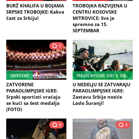
BURŽ KHALIFA U BOJAMA
TROBOJKA RAZVIJENA U
SRPSKE TROBOJKE: Kakva
CENTRU KOSOVSKE
čast za Srbiju!
MITROVICE: Sve je
spremno za 15.
SEPTEMBAR
1
ZAVRŠENO
PARAOLIMPIJSKE IGRE U TOKIJU
ZATVORENE
U NEDELJU SE ZATVARAJU
PARAOLIMPIJSKE IGRE:
PARAOLIMPIJSKE IGRE:
Srpski sportisti vraćaju
Zastavu Srbije nosiće
se kući sa šest medalja
Laslo Šuranji!
(FOTO)
3
3