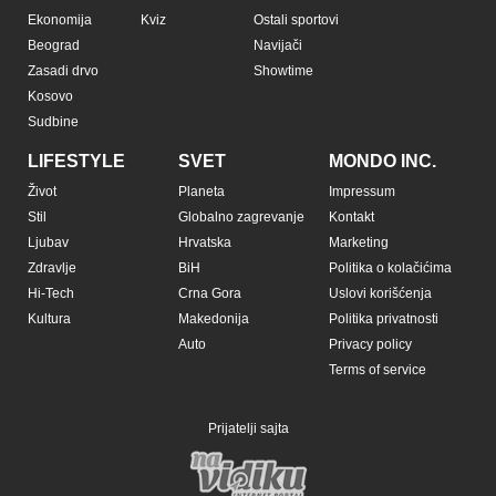
Ekonomija
Kviz
Ostali sportovi
Beograd
Navijači
Zasadi drvo
Showtime
Kosovo
Sudbine
LIFESTYLE
SVET
MONDO INC.
Život
Planeta
Impressum
Stil
Globalno zagrevanje
Kontakt
Ljubav
Hrvatska
Marketing
Zdravlje
BiH
Politika o kolačićima
Hi-Tech
Crna Gora
Uslovi korišćenja
Kultura
Makedonija
Politika privatnosti
Auto
Privacy policy
Terms of service
Prijatelji sajta