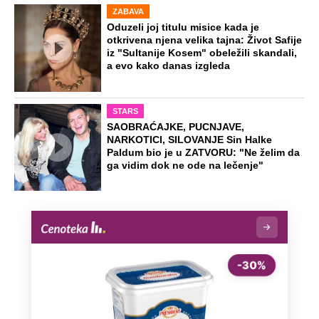
ZABAVA
Oduzeli joj titulu misice kada je
otkrivena njena velika tajna: Život Safije
iz "Sultanije Kosem" obeležili skandali,
a evo kako danas izgleda
STARS
SAOBRAĆAJKE, PUCNJAVE,
NARKOTICI, SILOVANJE Sin Halke
Paldum bio je u ZATVORU: "Ne želim da
ga vidim dok ne ode na lečenje"