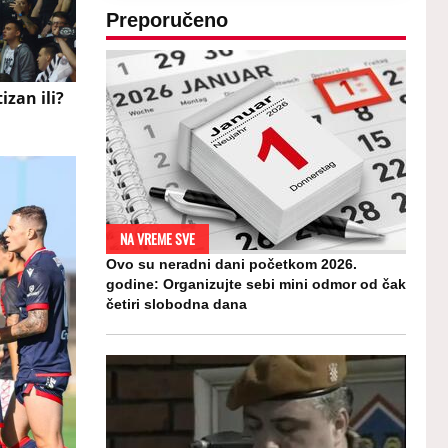
Preporučeno
izan ili?
NA VREME SVE
Ovo su neradni dani početkom 2026.
godine: Organizujte sebi mini odmor od čak
četiri slobodna dana