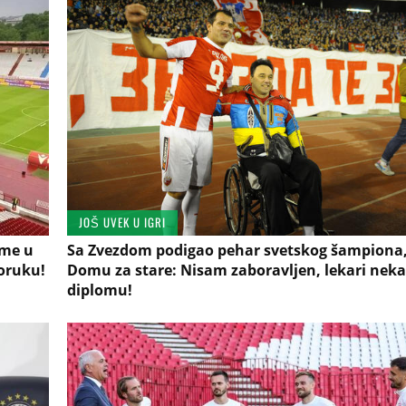
JOŠ UVEK U IGRI
 me u
Sa Zvezdom podigao pehar svetskog šampiona,
poruku!
Domu za stare: Nisam zaboravljen, lekari nek
diplomu!