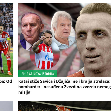
PIŠE SE NOVA ISTORIJA
pe: Od
Katai stiže Savića i Džajića, ne i kralja strelaca
bombarder i nesuđena Zvezdina zvezda nemo
misija