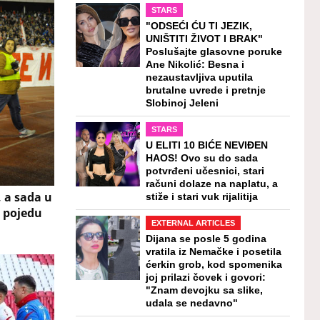
STARS
"ODSEĆI ĆU TI JEZIK,
UNIŠTITI ŽIVOT I BRAK"
Poslušajte glasovne poruke
Ane Nikolić: Besna i
nezaustavljiva uputila
brutalne uvrede i pretnje
Slobinoj Jeleni
STARS
U ELITI 10 BIĆE NEVIĐEN
HAOS! Ovo su do sada
potvrđeni učesnici, stari
računi dolaze na naplatu, a
 a sada u
stiže i stari vuk rijalitija
a pojedu
EXTERNAL ARTICLES
Dijana se posle 5 godina
vratila iz Nemačke i posetila
ćerkin grob, kod spomenika
joj prilazi čovek i govori:
"Znam devojku sa slike,
udala se nedavno"