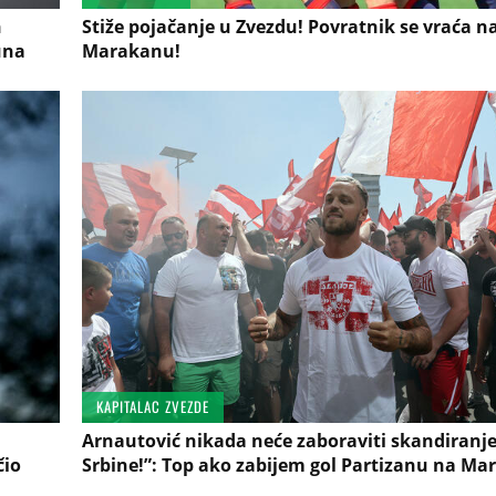
n
Stiže pojačanje u Zvezdu! Povratnik se vraća n
una
Marakanu!
KAPITALAC ZVEZDE
Arnautović nikada neće zaboraviti skandiranj
čio
Srbine!”: Top ako zabijem gol Partizanu na Ma