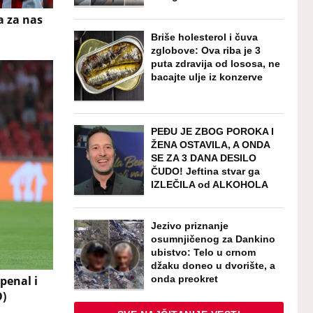
a za nas
Briše holesterol i čuva
zglobove: Ova riba je 3
puta zdravija od lososa, ne
bacajte ulje iz konzerve
PEĐU JE ZBOG POROKA I
ŽENA OSTAVILA, A ONDA
SE ZA 3 DANA DESILO
ČUDO! Jeftina stvar ga
IZLEČILA od ALKOHOLA
Jezivo priznanje
osumnjičenog za Dankino
ubistvo: Telo u crnom
džaku doneo u dvorište, a
onda preokret
penal i
O)