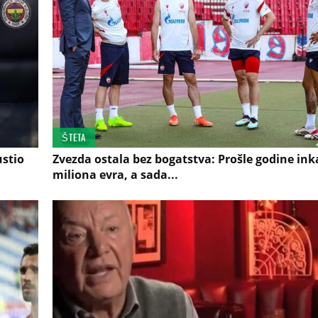
ŠTETA
ustio
Zvezda ostala bez bogatstva: Prošle godine inka
miliona evra, a sada...