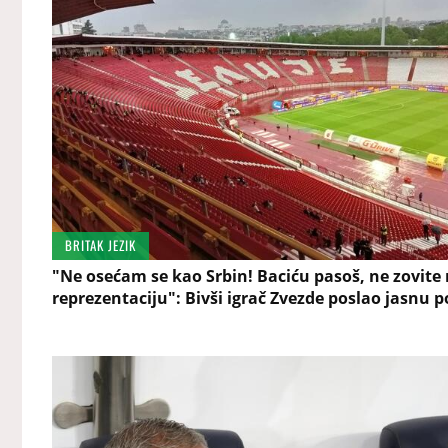
BRITAK JEZIK
"Ne osećam se kao Srbin! Baciću pasoš, ne zovite
reprezentaciju": Bivši igrač Zvezde poslao jasnu 