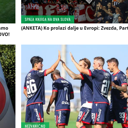
SPALA KNJIGA NA DVA SLOVA
samo
(ANKETA) Ko prolazi dalje u Evropi: Zvezda, Part
OVO!
NEZVANIČNO