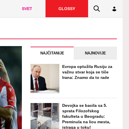
SVET
GLOSSY
NAJČITANIJE
NAJNOVIJE
Evropa optužila Rusiju za
važnu stvar koja se tiče
Irana: Znamo da to rade
Devojka se bacila sa 5.
sprata Filozofskog
fakulteta u Beogradu:
Preminula na licu mesta,
istraga u toku!