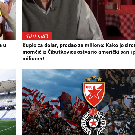
SVAKA ČAST!
a u
Kupio za dolar, prodao za milione: Kako je sir
momčić iz Čibutkovice ostvario američki san i
milioner!