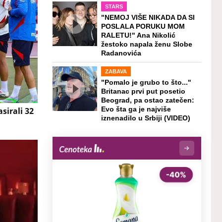
STARS
"NEMOJ VIŠE NIKADA DA SI
POSLALA PORUKU MOM
RALETU!" Ana Nikolić
žestoko napala ženu Slobe
Radanovića
ZABAVA
"Pomalo je grubo to što..."
Britanac prvi put posetio
Beograd, pa ostao zatečen:
sirali 32
Evo šta ga je najviše
iznenadilo u Srbiji (VIDEO)