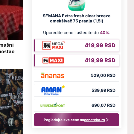
omašni
 postao