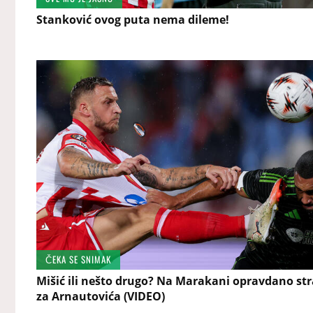
Stanković ovog puta nema dileme!
ČEKA SE SNIMAK
Mišić ili nešto drugo? Na Marakani opravdano st
za Arnautovića (VIDEO)