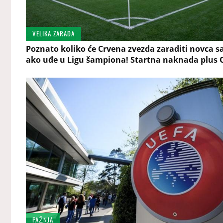
VELIKA ZARADA
Poznato koliko će Crvena zvezda zaraditi novca 
ako uđe u Ligu šampiona! Startna naknada plus 
PAŽNJA