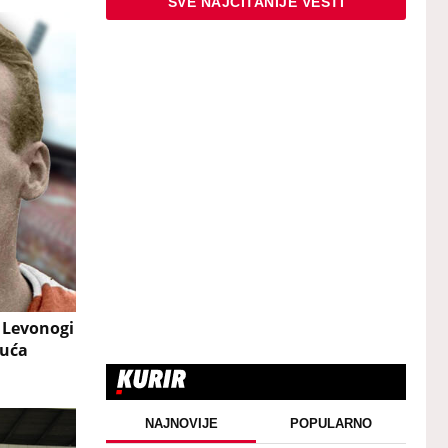
SVE NAJČITANIJE VESTI
: Levonogi
guća
NAJNOVIJE
POPULARNO