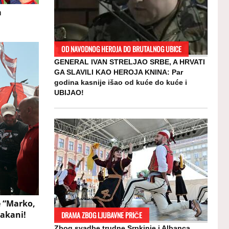
a
OD NAVODNOG HEROJA DO BRUTALNOG UBICE
GENERAL IVAN STRELJAO SRBE, A HRVATI
GA SLAVILI KAO HEROJA KNINA: Par
godina kasnije išao od kuće do kuće i
UBIJAO!
e “Marko,
rakani!
DRAMA ZBOG LJUBAVNE PRIČE
Zbog svadbe trudne Srpkinje i Albanca