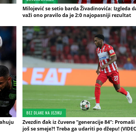
Milojević se setio barda Živadinovića: Izgleda d
važi ono pravilo da je 2:0 najopasniji rezultat
BEZ DLAKE NA JEZIKU
rahuju
Zvezdin đak iz čuvene “generacije 84”: Promaši 
još se smeje?! Treba ga udariti po džepu! (VIDE