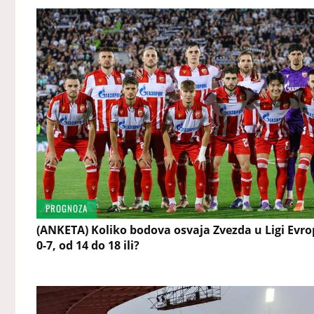
PROGNOZA
(ANKETA) Koliko bodova osvaja Zvezda u Ligi Evro
0-7, od 14 do 18 ili?