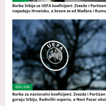
Borba Srbije za UEFA koeficijent: Zvezda i Partiza
napadaju Hrvatsku, a brane se od Mađara i Rum
UEFA LISTA
Borba za nacionalni koeficijent: Zvezda i Partizan
guraju Srbiju, Radnički usporio, a Novi Pazar uko