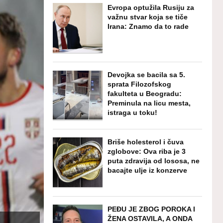
Evropa optužila Rusiju za
važnu stvar koja se tiče
Irana: Znamo da to rade
Devojka se bacila sa 5.
sprata Filozofskog
fakulteta u Beogradu:
Preminula na licu mesta,
istraga u toku!
Briše holesterol i čuva
zglobove: Ova riba je 3
puta zdravija od lososa, ne
bacajte ulje iz konzerve
PEĐU JE ZBOG POROKA I
ŽENA OSTAVILA, A ONDA