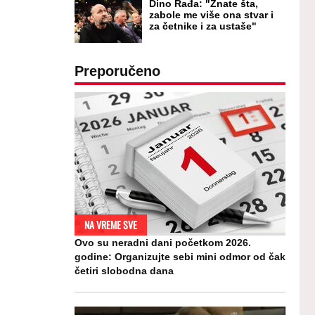
Dino Rađa: "Znate šta,
zabole me više ona stvar i
za četnike i za ustaše"
Preporučeno
NA VREME SVE
Ovo su neradni dani početkom 2026.
godine: Organizujte sebi mini odmor od čak
četiri slobodna dana