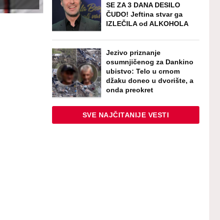
SE ZA 3 DANA DESILO
ČUDO! Jeftina stvar ga
IZLEČILA od ALKOHOLA
Jezivo priznanje
osumnjičenog za Dankino
ubistvo: Telo u crnom
džaku doneo u dvorište, a
onda preokret
SVE NAJČITANIJE VESTI