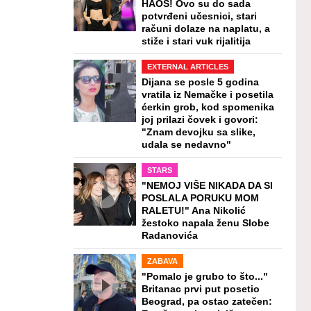
HAOS! Ovo su do sada
potvrđeni učesnici, stari
računi dolaze na naplatu, a
stiže i stari vuk rijalitija
EXTERNAL ARTICLES
Dijana se posle 5 godina
vratila iz Nemačke i posetila
ćerkin grob, kod spomenika
joj prilazi čovek i govori:
"Znam devojku sa slike,
udala se nedavno"
STARS
"NEMOJ VIŠE NIKADA DA SI
POSLALA PORUKU MOM
RALETU!" Ana Nikolić
žestoko napala ženu Slobe
Radanovića
ZABAVA
"Pomalo je grubo to što..."
Britanac prvi put posetio
Beograd, pa ostao zatečen: