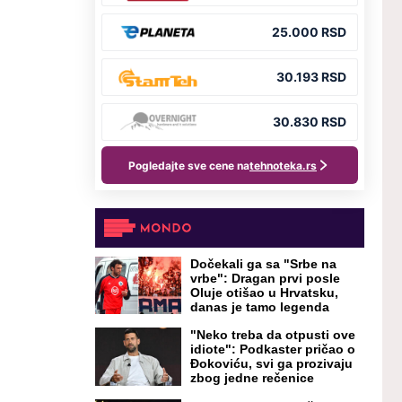
Dočekali ga sa "Srbe na
vrbe": Dragan prvi posle
Oluje otišao u Hrvatsku,
danas je tamo legenda
"Neko treba da otpusti ove
idiote": Podkaster pričao o
Đokoviću, svi ga prozivaju
zbog jedne rečenice