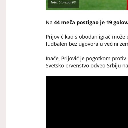
foto: Starsport©
Na
44 meča postigao je 19 golov
Prijović kao slobodan igrač može 
fudbaleri bez ugovora u većini ze
Inače, Prijović je pogotkom protiv 
Svetsko prvenstvo odveo Srbiju na 