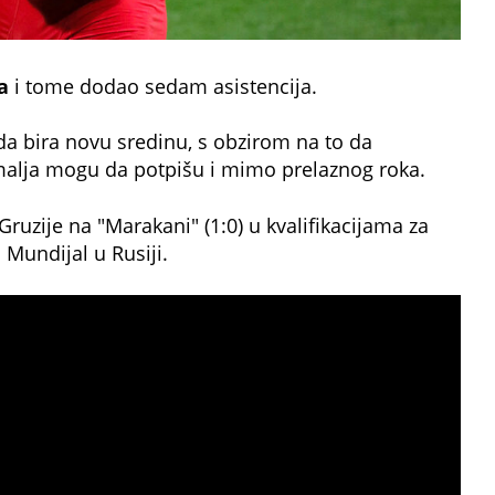
a
i tome dodao sedam asistencija.
da bira novu sredinu, s obzirom na to da
malja mogu da potpišu i mimo prelaznog roka.
Gruzije na "Marakani" (1:0) u kvalifikacijama za
Mundijal u Rusiji.