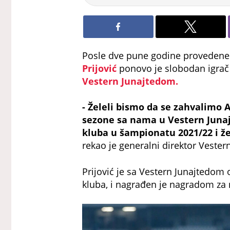
Posle dve pune godine provedene u
Prijović
ponovo je slobodan igrač
Vestern Junajtedom.
- Želeli bismo da se zahvalimo
sezone sa nama u Vestern Junaj
kluba u šampionatu 2021/22 i 
rekao je generalni direktor Veste
Prijović je sa Vestern Junajtedom os
kluba, i nagrađen je nagradom za 