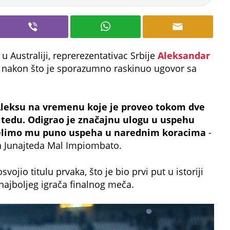
 Australiji, reprerezentativac Srbije
Aleksandar
 nakon što je sporazumno raskinuo ugovor sa
 Aleksu na vremenu koje je proveo tokom dve
tedu. Odigrao je značajnu ulogu u uspehu
želimo mu puno uspeha u narednim koracima
-
rn Junajteda Mal Impiombato.
vojio titulu prvaka, što je bio prvi put u istoriji
najboljeg igrača finalnog meča.