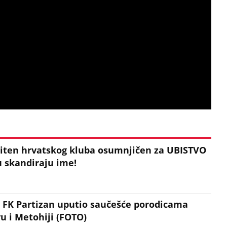
ten hrvatskog kluba osumnjičen za UBISTVO
u skandiraju ime!
 FK Partizan uputio saučešće porodicama
u i Metohiji (FOTO)