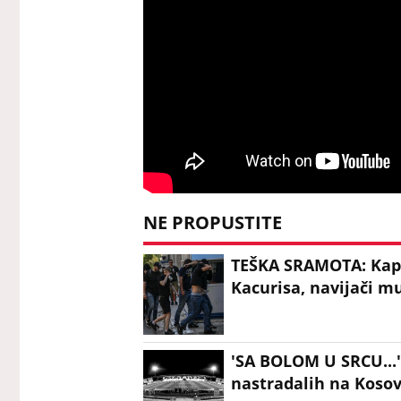
NE PROPUSTITE
TEŠKA SRAMOTA: Kapi
Kacurisa, navijači m
'SA BOLOM U SRCU...'
nastradalih na Kosov