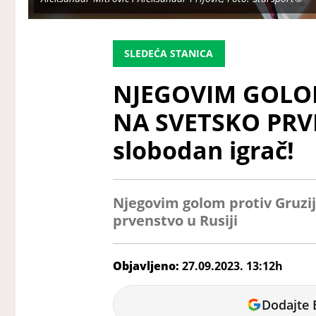
SLEDEĆA STANICA
NJEGOVIM GOLOM
NA SVETSKO PRV
slobodan igrač!
Njegovim golom protiv Gruzije
prvenstvo u Rusiji
Objavljeno:
27.09.2023. 13:12h
Vasilije
Dodajte 
Kićanović