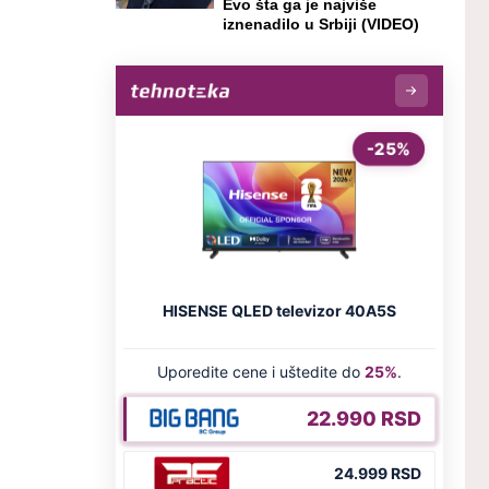
Evo šta ga je najviše
iznenadilo u Srbiji (VIDEO)