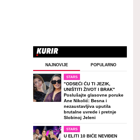
NAJNOVIJE
POPULARNO
STARS
"ODSEĆI ĆU TI JEZIK,
UNIŠTITI ŽIVOT I BRAK"
Poslušajte glasovne poruke
Ane Nikolić: Besna i
nezaustavljiva uputila
brutalne uvrede i pretnje
Slobinoj Jeleni
STARS
U ELITI 10 BIĆE NEVIĐEN