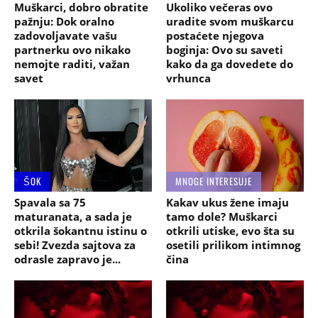
Muškarci, dobro obratite
Ukoliko večeras ovo
pažnju: Dok oralno
uradite svom muškarcu
zadovoljavate vašu
postaćete njegova
partnerku ovo nikako
boginja: Ovo su saveti
nemojte raditi, važan
kako da ga dovedete do
savet
vrhunca
ŠOK
MNOGE INTERESUJE
Spavala sa 75
Kakav ukus žene imaju
maturanata, a sada je
tamo dole? Muškarci
otkrila šokantnu istinu o
otkrili utiske, evo šta su
sebi! Zvezda sajtova za
osetili prilikom intimnog
odrasle zapravo je...
čina