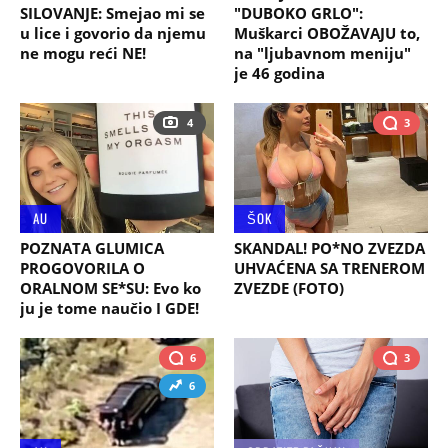
SILOVANJE: Smejao mi se
"DUBOKO GRLO":
u lice i govorio da njemu
Muškarci OBOŽAVAJU to,
ne mogu reći NE!
na "ljubavnom meniju"
je 46 godina
4
3
AU
ŠOK
POZNATA GLUMICA
SKANDAL! PO*NO ZVEZDA
PROGOVORILA O
UHVAĆENA SA TRENEROM
ORALNOM SE*SU: Evo ko
ZVEZDE (FOTO)
ju je tome naučio I GDE!
6
3
6