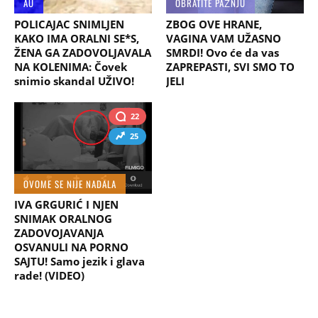
AU
OBRATITE PAŽNJU
POLICAJAC SNIMLJEN
ZBOG OVE HRANE,
KAKO IMA ORALNI SE*S,
VAGINA VAM UŽASNO
ŽENA GA ZADOVOLJAVALA
SMRDI! Ovo će da vas
NA KOLENIMA: Čovek
ZAPREPASTI, SVI SMO TO
snimio skandal UŽIVO!
JELI
22
25
OVOME SE NIJE NADALA
IVA GRGURIĆ I NJEN
SNIMAK ORALNOG
ZADOVOJAVANJA
OSVANULI NA PORNO
SAJTU! Samo jezik i glava
rade! (VIDEO)