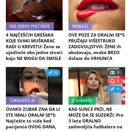
OVO DOBRO PROČITAJTE
PROBAJTE
4 NAJČEŠĆIH GREŠAKA
OVE POZE ZA ORALNI SE*S
KOJE SVAKI MUŠKARAC
PRUŽAJU VIŠESTRUKO
RADI U KREVETU: Žene se
ZADOVOLJSTVO: ŽENE ih
ujedinile oko jedne stvari
obožavaju, ovako BRZO
koju NE MOGU DA SMISLE
dolaze do VRHUNCA
77
7
2
7
ŠOKIRAĆETE SE
U ELEMENTU
OVAKO ZUBAR ZNA DA LI
KAD SUNCE PRŽI, NE
STE IMALI ORALNI SE*S:
MOŽE DA SE SUZDRŽI: Pre
Najčešće to vide kod
3 leta ORALNO
pacijenta OVOG DANA,
zadovoljila fudbalera na