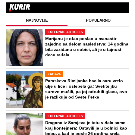
NAJNOVIJE
POPULARNO
EXTERNAL ARTICLES
Marijanu je otac poslao u manastir
zajedno sa delom nasledstva: 14 godina
bila zazidana u sobici, ali je u tajnosti
decu rađala
ZABAVA
Paraskeva Rimljanka bacila caru vrelo
ulje u lice i oslepela ga: Svetiteljku
surovo mučili, pa joj odrubili glavu, ovo
je razlikuje od Svete Petke
EXTERNAL ARTICLES
Dragana iz Sarajeva je tatu viđala samo
kraj kontejnera: Ostavili je u bolnici kao
bebu, a kad je posle 26 godina srela