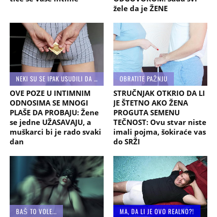
žele da je ŽENE
NEKI SU SE IPAK USUDILI DA IH PROBAJU
OBRATITE PAŽNJU
OVE POZE U INTIMNIM
STRUČNJAK OTKRIO DA LI
ODNOSIMA SE MNOGI
JE ŠTETNO AKO ŽENA
PLAŠE DA PROBAJU: Žene
PROGUTA SEMENU
se jedne UŽASAVAJU, a
TEČNOST: Ovu stvar niste
muškarci bi je rado svaki
imali pojma, šokiraće vas
dan
do SRŽI
BAŠ TO VOLE...
MA, DA LI JE OVO REALNO?!