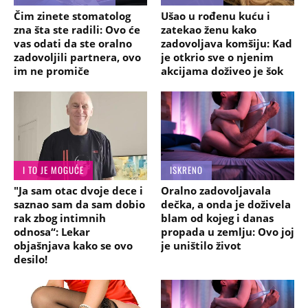
Čim zinete stomatolog
Ušao u rođenu kuću i
zna šta ste radili: Ovo će
zatekao ženu kako
vas odati da ste oralno
zadovoljava komšiju: Kad
zadovoljili partnera, ovo
je otkrio sve o njenim
im ne promiče
akcijama doživeo je šok
I TO JE MOGUĆE
ISKRENO
"Ja sam otac dvoje dece i
Oralno zadovoljavala
saznao sam da sam dobio
dečka, a onda je doživela
rak zbog intimnih
blam od kojeg i danas
odnosa“: Lekar
propada u zemlju: Ovo joj
objašnjava kako se ovo
je uništilo život
desilo!