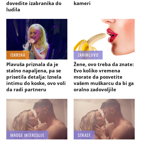
dovedite izabranika do
kameri
ludila
ISKRENA
ZANIMLJIVO
Plavuša priznala da je
Žene, ovo treba da znate:
stalno napaljena, pa se
Evo koliko vremena
prisetila detalja: Iznela
morate da posvetite
intimu do koske, ovo voli
vašem muškarcu da bi ga
da radi partneru
oralno zadovoljile
MNOGE INTERESUJE
STRAST