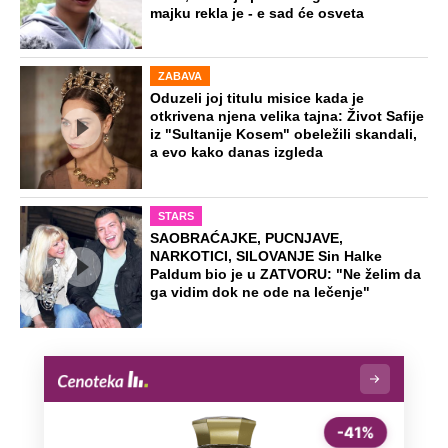
majku rekla je - e sad će osveta
ZABAVA
Oduzeli joj titulu misice kada je
otkrivena njena velika tajna: Život Safije
iz "Sultanije Kosem" obeležili skandali,
a evo kako danas izgleda
STARS
SAOBRAĆAJKE, PUCNJAVE,
NARKOTICI, SILOVANJE Sin Halke
Paldum bio je u ZATVORU: "Ne želim da
ga vidim dok ne ode na lečenje"