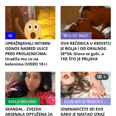
AU
DA LI STE ZNALI?
UPRAŽNJAVALI INTIMNI
OVA REČENICA U KREVETU
ODNOS NASRED ULICE
JE BOLJA I OD ORALNOG
PRED PROLAZNICIMA:
SE*SA: Glava se gubi, a
Uradila mu to na
TEK ŠTO JE PRLJAVA
kolenima (VIDEO 18+)
5
BURA U ENGLESKOJ
METOD KOJI SE PRESELIO U SPAVAĆE SOBE
SKANDAL - ZVEZDA
IZNENADIĆETE SE! EVO
ARSENALA OPTUŽENA ZA
KAKO JE NASTAO IZRAZ