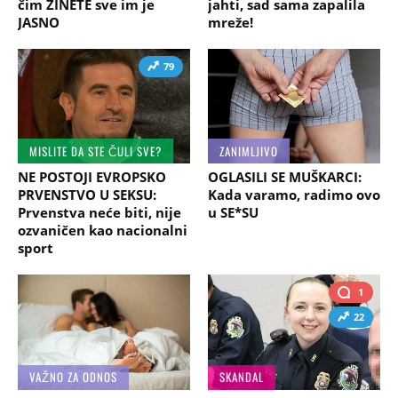
čim ZINETE sve im je
jahti, sad sama zapalila
JASNO
mreže!
79
MISLITE DA STE ČULI SVE?
ZANIMLJIVO
NE POSTOJI EVROPSKO
OGLASILI SE MUŠKARCI:
PRVENSTVO U SEKSU:
Kada varamo, radimo ovo
Prvenstva neće biti, nije
u SE*SU
ozvaničen kao nacionalni
sport
1
22
VAŽNO ZA ODNOS
SKANDAL