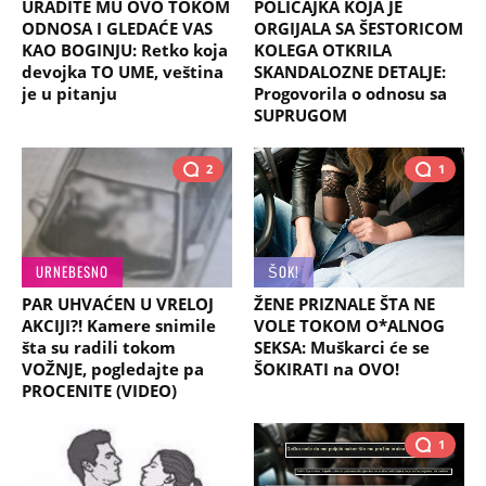
URADITE MU OVO TOKOM
POLICAJKA KOJA JE
ODNOSA I GLEDAĆE VAS
ORGIJALA SA ŠESTORICOM
KAO BOGINJU: Retko koja
KOLEGA OTKRILA
devojka TO UME, veština
SKANDALOZNE DETALJE:
je u pitanju
Progovorila o odnosu sa
SUPRUGOM
2
1
URNEBESNO
ŠOK!
PAR UHVAĆEN U VRELOJ
ŽENE PRIZNALE ŠTA NE
AKCIJI?! Kamere snimile
VOLE TOKOM O*ALNOG
šta su radili tokom
SEKSA: Muškarci će se
VOŽNJE, pogledajte pa
ŠOKIRATI na OVO!
PROCENITE (VIDEO)
1