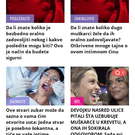
POGLEDAJTE
ZANIMLJIVO
Da li znate koliko je
Da li znate koliko dugo
bezbedno oralno
muškarci žele da ih
zadovoljiti nekog i kakve
oralno zadovoljavate?
posledite mogu biti? Ovo
Otkrivene mnoge tajne o
je način da budete
ovom intimnom činu
sigurni
1
SAZNAJTE
HIT
Ove stvari zubar može da
DEVOJKU NASRED ULICE
sazna o vama čim
PITALI ŠTA UZBUĐUJE
otvorite usta: Jedna stvar
MUŠKARCE U KREVETU, A
je posebno šokantna, a
ONA IH ŠOKIRALA
tiče se vaše intime
ODGOVOROM: Sada svi