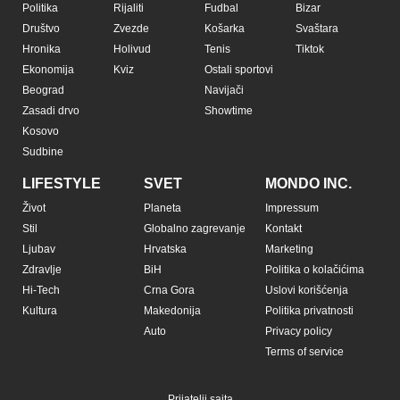
Politika
Rijaliti
Fudbal
Bizar
Društvo
Zvezde
Košarka
Svaštara
Hronika
Holivud
Tenis
Tiktok
Ekonomija
Kviz
Ostali sportovi
Beograd
Navijači
Zasadi drvo
Showtime
Kosovo
Sudbine
LIFESTYLE
SVET
MONDO INC.
Život
Planeta
Impressum
Stil
Globalno zagrevanje
Kontakt
Ljubav
Hrvatska
Marketing
Zdravlje
BiH
Politika o kolačićima
Hi-Tech
Crna Gora
Uslovi korišćenja
Kultura
Makedonija
Politika privatnosti
Auto
Privacy policy
Terms of service
Prijatelji sajta