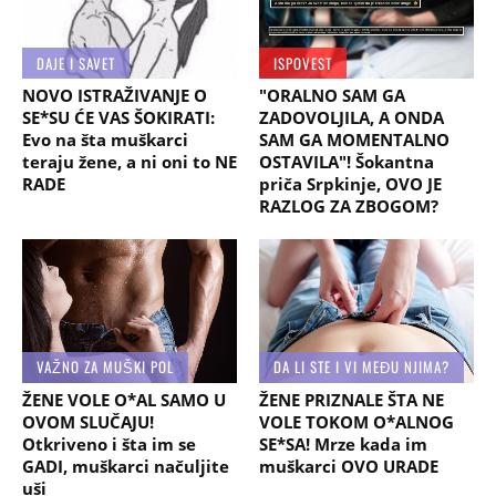
DAJE I SAVET
ISPOVEST
NOVO ISTRAŽIVANJE O
"ORALNO SAM GA
SE*SU ĆE VAS ŠOKIRATI:
ZADOVOLJILA, A ONDA
Evo na šta muškarci
SAM GA MOMENTALNO
teraju žene, a ni oni to NE
OSTAVILA"! Šokantna
RADE
priča Srpkinje, OVO JE
RAZLOG ZA ZBOGOM?
VAŽNO ZA MUŠKI POL
DA LI STE I VI MEĐU NJIMA?
ŽENE VOLE O*AL SAMO U
ŽENE PRIZNALE ŠTA NE
OVOM SLUČAJU!
VOLE TOKOM O*ALNOG
Otkriveno i šta im se
SE*SA! Mrze kada im
GADI, muškarci načuljite
muškarci OVO URADE
uši