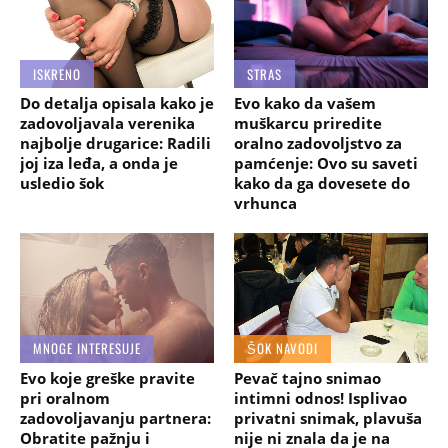
ISKRENO
STRAS
Do detalja opisala kako je
Evo kako da vašem
zadovoljavala verenika
muškarcu priredite
najbolje drugarice: Radili
oralno zadovoljstvo za
joj iza leđa, a onda je
pamćenje: Ovo su saveti
usledio šok
kako da ga dovesete do
vrhunca
MNOGE INTERESUJE
ŠOK NAVODI
Evo koje greške pravite
Pevač tajno snimao
pri oralnom
intimni odnos! Isplivao
zadovoljavanju partnera:
privatni snimak, plavuša
Obratite pažnju i
nije ni znala da je na