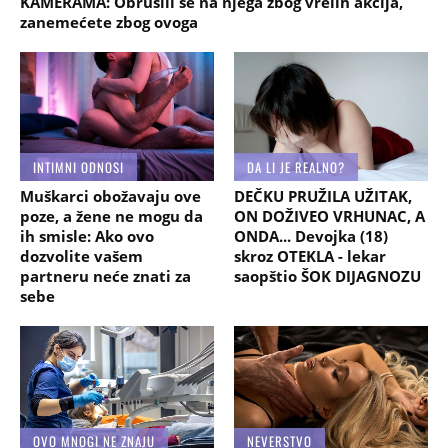
KAMERAMA: Obrušili se na njega zbog vrelih akcija,
zanemećete zbog ovoga
INTIMNI ODNOSI
DA LI JE REALNO?
Muškarci obožavaju ove
DEČKU PRUŽILA UŽITAK,
poze, a žene ne mogu da
ON DOŽIVEO VRHUNAC, A
ih smisle: Ako ovo
ONDA... Devojka (18)
dozvolite vašem
skroz OTEKLA - lekar
partneru neće znati za
saopštio ŠOK DIJAGNOZU
sebe
OVO MNOGI NE ZNAJU
NEVERSTVO