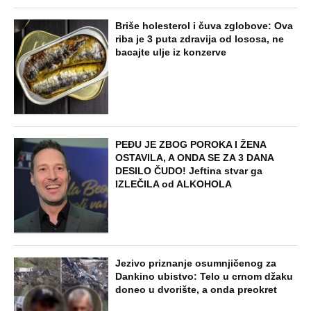
Briše holesterol i čuva zglobove: Ova
riba je 3 puta zdravija od lososa, ne
bacajte ulje iz konzerve
PEĐU JE ZBOG POROKA I ŽENA
OSTAVILA, A ONDA SE ZA 3 DANA
DESILO ČUDO! Jeftina stvar ga
IZLEČILA od ALKOHOLA
Jezivo priznanje osumnjičenog za
Dankino ubistvo: Telo u crnom džaku
doneo u dvorište, a onda preokret