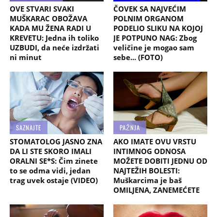
OVE STVARI SVAKI
ČOVEK SA NAJVEĆIM
MUŠKARAC OBOŽAVA
POLNIM ORGANOM
KADA MU ŽENA RADI U
PODELIO SLIKU NA KOJOJ
KREVETU: Jedna ih toliko
JE POTPUNO NAG: Zbog
UZBUDI, da neće izdržati
veličine je mogao sam
ni minut
sebe... (FOTO)
SAZNAJTE
PAŽNJA
STOMATOLOG JASNO ZNA
AKO IMATE OVU VRSTU
DA LI STE SKORO IMALI
INTIMNOG ODNOSA
ORALNI SE*S: Čim zinete
MOŽETE DOBITI JEDNU OD
to se odma vidi, jedan
NAJTEŽIH BOLESTI:
trag uvek ostaje (VIDEO)
Muškarcima je baš
OMILJENA, ZANEMEĆETE