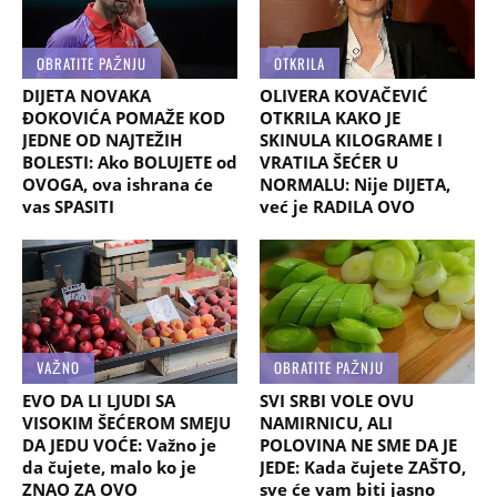
OBRATITE PAŽNJU
OTKRILA
DIJETA NOVAKA
OLIVERA KOVAČEVIĆ
ĐOKOVIĆA POMAŽE KOD
OTKRILA KAKO JE
JEDNE OD NAJTEŽIH
SKINULA KILOGRAME I
BOLESTI: Ako BOLUJETE od
VRATILA ŠEĆER U
OVOGA, ova ishrana će
NORMALU: Nije DIJETA,
vas SPASITI
već je RADILA OVO
VAŽNO
OBRATITE PAŽNJU
EVO DA LI LJUDI SA
SVI SRBI VOLE OVU
VISOKIM ŠEĆEROM SMEJU
NAMIRNICU, ALI
DA JEDU VOĆE: Važno je
POLOVINA NE SME DA JE
da čujete, malo ko je
JEDE: Kada čujete ZAŠTO,
ZNAO ZA OVO
sve će vam biti jasno