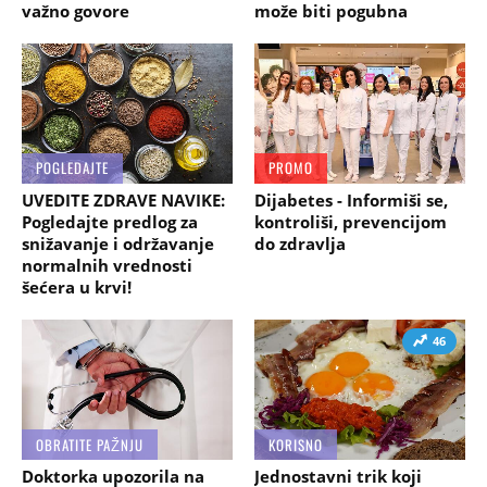
važno govore
može biti pogubna
POGLEDAJTE
PROMO
UVEDITE ZDRAVE NAVIKE:
Dijabetes - Informiši se,
Pogledajte predlog za
kontroliši, prevencijom
snižavanje i održavanje
do zdravlja
normalnih vrednosti
šećera u krvi!
46
OBRATITE PAŽNJU
KORISNO
Doktorka upozorila na
Jednostavni trik koji