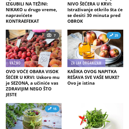
IZGUBILI NA TEŽINI:
NIVO ŠEĆERA U KRVI:
NIKAKO u drugo vreme,
Istraživanje otkrilo šta će
napravićete
se desiti 30 minuta pred
KONTRAEFEKAT
OBROK
7
25
VAŽNO
ZA JAK ORGANIZAM
OVO VOĆE OBARA VISOK
KAŠIKA OVOG NAPITKA
ŠEĆER U KRVI: Uskoro mu
REŠAVA SVE VAŠE MUKE?
je SEZONA, a učiniće vas
Ovo je istina
ZDRAVIJIM NEGO ŠTO
JESTE
15