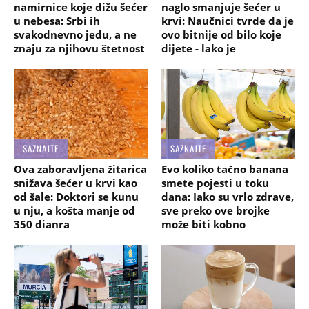
namirnice koje dižu šećer
naglo smanjuje šećer u
u nebesa: Srbi ih
krvi: Naučnici tvrde da je
svakodnevno jedu, a ne
ovo bitnije od bilo koje
znaju za njihovu štetnost
dijete - lako je
SAZNAJTE
SAZNAJTE
Ova zaboravljena žitarica
Evo koliko tačno banana
snižava šećer u krvi kao
smete pojesti u toku
od šale: Doktori se kunu
dana: Iako su vrlo zdrave,
u nju, a košta manje od
sve preko ove brojke
350 dianra
može biti kobno