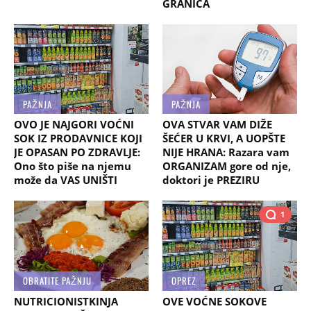
GRANICA
PAŽNJA
PAŽNJA
OVO JE NAJGORI VOĆNI
OVA STVAR VAM DIŽE
SOK IZ PRODAVNICE KOJI
ŠEĆER U KRVI, A UOPŠTE
JE OPASAN PO ZDRAVLJE:
NIJE HRANA: Razara vam
Ono što piše na njemu
ORGANIZAM gore od nje,
može da VAS UNIŠTI
doktori je PREZIRU
1
OBRATITE PAŽNJU
OPREZ
NUTRICIONISTKINJA
OVE VOĆNE SOKOVE