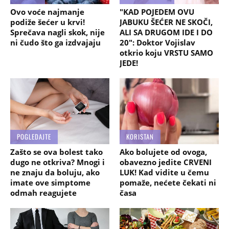
Ovo voće najmanje
"KAD POJEDEM OVU
podiže šećer u krvi!
JABUKU ŠEĆER NE SKOČI,
Sprečava nagli skok, nije
ALI SA DRUGOM IDE I DO
ni čudo što ga izdvajaju
20": Doktor Vojislav
otkrio koju VRSTU SAMO
JEDE!
POGLEDAJTE
KORISTAN
Zašto se ova bolest tako
Ako bolujete od ovoga,
dugo ne otkriva? Mnogi i
obavezno jedite CRVENI
ne znaju da boluju, ako
LUK! Kad vidite u čemu
imate ove simptome
pomaže, nećete čekati ni
odmah reagujete
časa