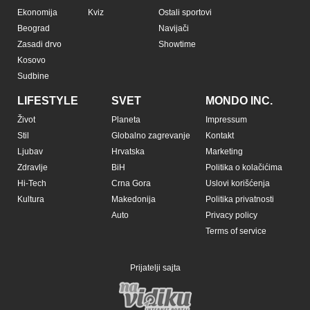
Ekonomija
Kviz
Ostali sportovi
Beograd
Navijači
Zasadi drvo
Showtime
Kosovo
Sudbine
LIFESTYLE
SVET
MONDO INC.
Život
Planeta
Impressum
Stil
Globalno zagrevanje
Kontakt
Ljubav
Hrvatska
Marketing
Zdravlje
BiH
Politika o kolačićima
Hi-Tech
Crna Gora
Uslovi korišćenja
Kultura
Makedonija
Politika privatnosti
Auto
Privacy policy
Terms of service
Prijatelji sajta