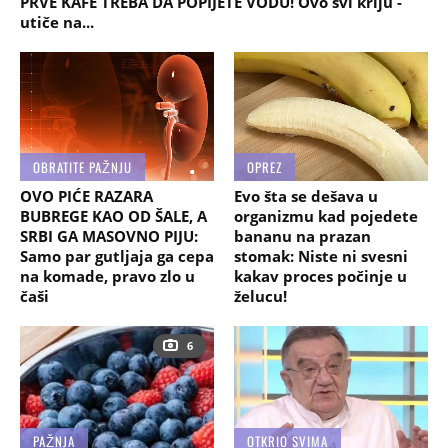
PRVE KAFE TREBA DA POPIJETE VODU! Ovo svi kriju -
utiče na...
OBRATITE PAŽNJU
OPREZ
OVO PIĆE RAZARA
Evo šta se dešava u
BUBREGE KAO OD ŠALE, A
organizmu kad pojedete
SRBI GA MASOVNO PIJU:
bananu na prazan
Samo par gutljaja ga cepa
stomak: Niste ni svesni
na komade, pravo zlo u
kakav proces počinje u
čaši
želucu!
6
PAŽNJA
OTKRIO SVIMA