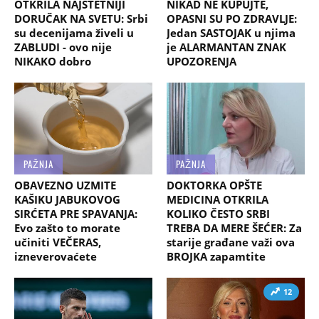
OTKRILA NAJŠTETNIJI
NIKAD NE KUPUJTE,
DORUČAK NA SVETU: Srbi
OPASNI SU PO ZDRAVLJE:
su decenijama živeli u
Jedan SASTOJAK u njima
ZABLUDI - ovo nije
je ALARMANTAN ZNAK
NIKAKO dobro
UPOZORENJA
PAŽNJA
PAŽNJA
OBAVEZNO UZMITE
DOKTORKA OPŠTE
KAŠIKU JABUKOVOG
MEDICINA OTKRILA
SIRĆETA PRE SPAVANJA:
KOLIKO ČESTO SRBI
Evo zašto to morate
TREBA DA MERE ŠEĆER: Za
učiniti VEČERAS,
starije građane važi ova
izneverovaćete
BROJKA zapamtite
12