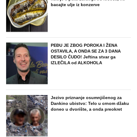
bacajte ulje iz konzerve
PEĐU JE ZBOG POROKA I ŽENA
OSTAVILA, A ONDA SE ZA 3 DANA
DESILO ČUDO! Jeftina stvar ga
IZLEČILA od ALKOHOLA
Jezivo priznanje osumnjičenog za
Dankino ubistvo: Telo u crnom džaku
doneo u dvorište, a onda preokret