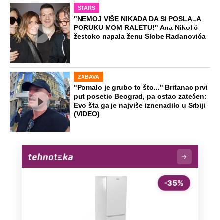
STARS
"NEMOJ VIŠE NIKADA DA SI POSLALA
PORUKU MOM RALETU!" Ana Nikolić
žestoko napala ženu Slobe Radanovića
ZABAVA
"Pomalo je grubo to što..." Britanac prvi
put posetio Beograd, pa ostao zatečen:
Evo šta ga je najviše iznenadilo u Srbiji
(VIDEO)