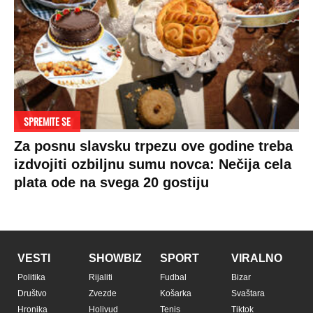
SPREMITE SE
Za posnu slavsku trpezu ove godine treba
izdvojiti ozbiljnu sumu novca: Nečija cela
plata ode na svega 20 gostiju
VESTI
SHOWBIZ
SPORT
VIRALNO
Politika
Rijaliti
Fudbal
Bizar
Društvo
Zvezde
Košarka
Svaštara
Hronika
Holivud
Tenis
Tiktok