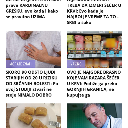
prave KARDINALNU
TREBA DA IZMERI ŠEĆER U
GREŠKU, evo kada i kako
KRVI: Evo kada je
se pravilno UZIMA
NAJBOLJE VREME ZA TO -
SRBI u šoku
MORATE ZNATI
VAŽNO
SKORO 90 ODSTO LJUDI
OVO JE NAJGORE BRAŠNO
STARIJIH OD 20 U RIZIKU
KOJE VAM RAZARA ŠEĆER
OD SRČANIH BOLESTI: Po
U KRVI: Podiže ga preko
ovoj STUDIJI stvari ne
GORNJIH GRANICA, ne
stoje NIMALO DOBRO
kupujte ga