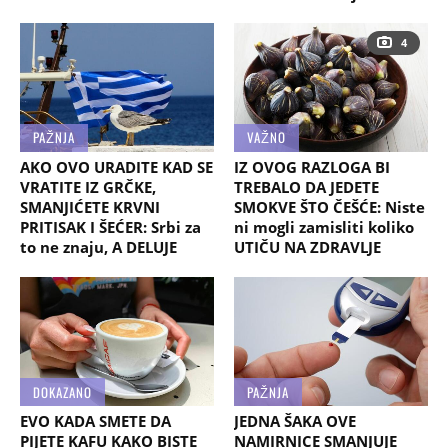
4
PAŽNJA
VAŽNO
AKO OVO URADITE KAD SE
IZ OVOG RAZLOGA BI
VRATITE IZ GRČKE,
TREBALO DA JEDETE
SMANJIĆETE KRVNI
SMOKVE ŠTO ČEŠĆE: Niste
PRITISAK I ŠEĆER: Srbi za
ni mogli zamisliti koliko
to ne znaju, A DELUJE
UTIČU NA ZDRAVLJE
DOKAZANO
PAŽNJA
EVO KADA SMETE DA
JEDNA ŠAKA OVE
PIJETE KAFU KAKO BISTE
NAMIRNICE SMANJUJE