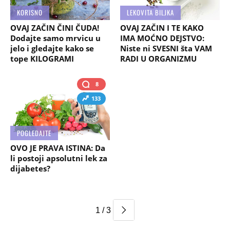
KORISNO
LEKOVITA BILJKA
OVAJ ZAČIN ČINI ČUDA!
OVAJ ZAČIN I TE KAKO
Dodajte samo mrvicu u
IMA MOĆNO DEJSTVO:
jelo i gledajte kako se
Niste ni SVESNI šta VAM
tope KILOGRAMI
RADI U ORGANIZMU
8
133
POGLEDAJTE
OVO JE PRAVA ISTINA: Da
li postoji apsolutni lek za
dijabetes?
1 / 3