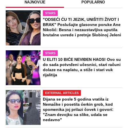
NAJNOVIJE
POPULARNO
STARS
"ODSEĆI ĆU TI JEZIK, UNIŠTITI ŽIVOT I
BRAK" Poslušajte glasovne poruke Ane
Nikolić: Besna i nezaustavljiva uputila
brutalne uvrede i pretnje Slobinoj Jeleni
STARS
U ELITI 10 BIĆE NEVIĐEN HAOS! Ovo su
do sada potvrđeni učesnici, stari računi
dolaze na naplatu, a stiže i stari vuk
rijalitija
EXTERNAL ARTICLES
Dijana se posle 5 godina vratila iz
Nemačke i posetila ćerkin grob, kod
spomenika joj prilazi čovek i govori:
"Znam devojku sa slike, udala se
nedavno"