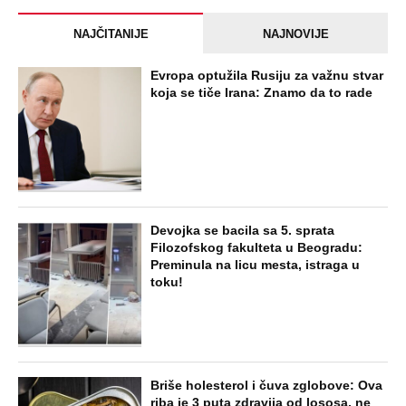
NAJČITANIJE
NAJNOVIJE
Evropa optužila Rusiju za važnu stvar
koja se tiče Irana: Znamo da to rade
Devojka se bacila sa 5. sprata
Filozofskog fakulteta u Beogradu:
Preminula na licu mesta, istraga u
toku!
Briše holesterol i čuva zglobove: Ova
riba je 3 puta zdravija od lososa, ne