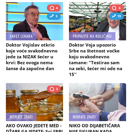
4
6
5
19
SAVET LEKARA
PRIPAZITE NA KOLIČINU
Doktor Vojislav otkrio
Doktor Voja upozorio
koje voće svakodnevno
Srbe na štetnost voćke
jede za NIZAK šećer u
koju svakodnevno
krvi: Bez ovoga nema
tamane: ''Testirao sam
šanse da započne dan
na sebi, šećer mi ode na
15''
3
MORATE ZNATI
MORATE ZNATI
AKO OVAKO JEDETE MED -
NIKO OD DIJABETIČARA
DŽABE GA JEDETE: Svi SRBI
NIJE SIGURAN KADA