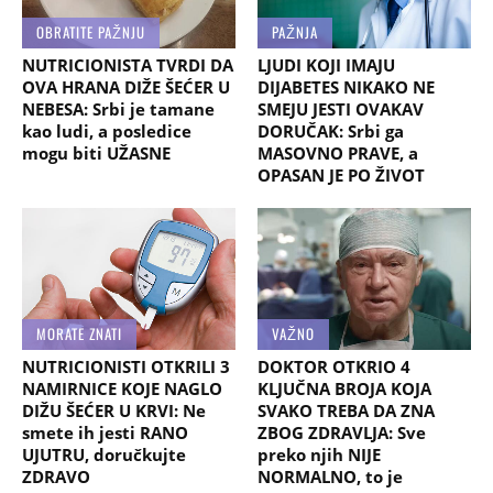
OBRATITE PAŽNJU
PAŽNJA
NUTRICIONISTA TVRDI DA
LJUDI KOJI IMAJU
OVA HRANA DIŽE ŠEĆER U
DIJABETES NIKAKO NE
NEBESA: Srbi je tamane
SMEJU JESTI OVAKAV
kao ludi, a posledice
DORUČAK: Srbi ga
mogu biti UŽASNE
MASOVNO PRAVE, a
OPASAN JE PO ŽIVOT
MORATE ZNATI
VAŽNO
NUTRICIONISTI OTKRILI 3
DOKTOR OTKRIO 4
NAMIRNICE KOJE NAGLO
KLJUČNA BROJA KOJA
DIŽU ŠEĆER U KRVI: Ne
SVAKO TREBA DA ZNA
smete ih jesti RANO
ZBOG ZDRAVLJA: Sve
UJUTRU, doručkujte
preko njih NIJE
ZDRAVO
NORMALNO, to je