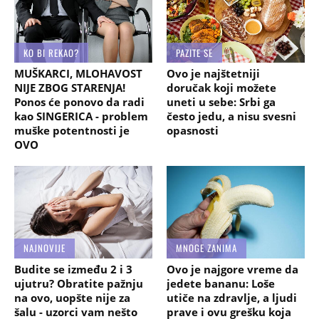
KO BI REKAO?
PAZITE SE
MUŠKARCI, MLOHAVOST
Ovo je najštetniji
NIJE ZBOG STARENJA!
doručak koji možete
Ponos će ponovo da radi
uneti u sebe: Srbi ga
kao SINGERICA - problem
često jedu, a nisu svesni
muške potentnosti je
opasnosti
OVO
NAJNOVIJE
MNOGE ZANIMA
Budite se između 2 i 3
Ovo je najgore vreme da
ujutru? Obratite pažnju
jedete bananu: Loše
na ovo, uopšte nije za
utiče na zdravlje, a ljudi
šalu - uzorci vam nešto
prave i ovu grešku koja