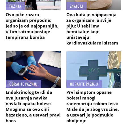
PAŽNJA
ZNATE LI
Ovo piće razara
Ova kafa je najopasnija
organizam prepodne:
za organizam, a svi je
Jedno je od najopasnijih,
piju: U sebi ima
u tim satima postaje
hemikalije koje
tempirana bomba
uništavaju
kardiovaskularni sistem
OBRATITE PAŽNJU
OBRATITE PAŽNJU
Endokrinolog tvrdi da
Prvi simptom opasne
ova jutarnja navika
bolesti mnogi
navlači opaku bolest:
zanemaruju tokom leta:
Mnogima se ovo čini
Misle da je zbog vrućine,
bezazleno, a ustvari pravi
a ustvari je podmuklo
haos
oboljenje