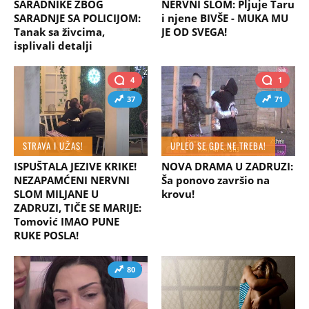
SARADNIKE ZBOG
NERVNI SLOM: Pljuje Taru
SARADNJE SA POLICIJOM:
i njene BIVŠE - MUKA MU
Tanak sa živcima,
JE OD SVEGA!
isplivali detalji
4
1
37
71
STRAVA I UŽAS!
UPLEO SE GDE NE TREBA!
ISPUŠTALA JEZIVE KRIKE!
NOVA DRAMA U ZADRUZI:
NEZAPAMĆENI NERVNI
Ša ponovo završio na
SLOM MILJANE U
krovu!
ZADRUZI, TIČE SE MARIJE:
Tomović IMAO PUNE
RUKE POSLA!
80