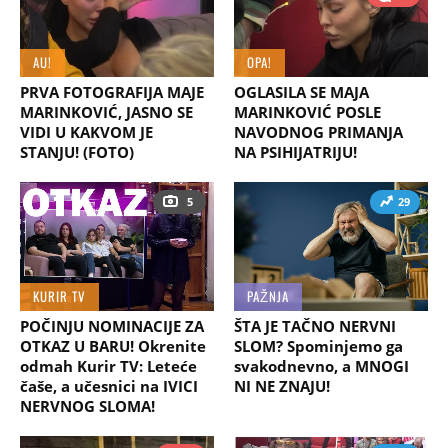
AU!
OPA!
PRVA FOTOGRAFIJA MAJE
OGLASILA SE MAJA
MARINKOVIĆ, JASNO SE
MARINKOVIĆ POSLE
VIDI U KAKVOM JE
NAVODNOG PRIMANJA
STANJU! (FOTO)
NA PSIHIJATRIJU!
5
29
KURIR TV
PAŽNJA
POČINJU NOMINACIJE ZA
ŠTA JE TAČNO NERVNI
OTKAZ U BARU! Okrenite
SLOM? Spominjemo ga
odmah Kurir TV: Leteće
svakodnevno, a MNOGI
čaše, a učesnici na IVICI
NI NE ZNAJU!
NERVNOG SLOMA!