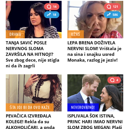
14
121
18
586
DRAMA
UŽAS
TANJA SAVIĆ POSLE
LEPA BRENA DOŽIVELA
NERVNOG SLOMA
NERVNI SLOM! Vrištala je
ZAVRŠILA NA HITNOJ!?
na sina i snajku usred
Sve zbog dece, nije stigla
Monaka, razlog je jeziv!
ni da ih zagrli
4
ŠTA JOJ BI DA OVO KAŽE
NEVEROVATNO!
PEVAČICA IZVREĐALA
ISPLIVALA ŠOK ISTINA,
KOLEGE! Rekla da su
PRINC HARI IMAO NERVNI
ALKOHOLIČARI, a onda
SLOM ZBOG MEGAN: Plaši