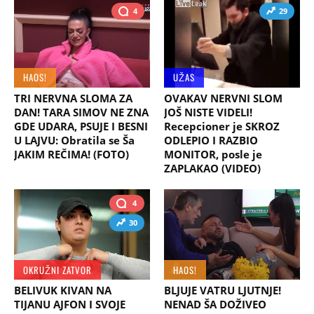
4
29
HAOS!
UŽAS
TRI NERVNA SLOMA ZA
OVAKAV NERVNI SLOM
DAN! TARA SIMOV NE ZNA
JOŠ NISTE VIDELI!
GDE UDARA, PSUJE I BESNI
Recepcioner je SKROZ
U LAJVU: Obratila se Ša
ODLEPIO I RAZBIO
JAKIM REČIMA! (FOTO)
MONITOR, posle je
ZAPLAKAO (VIDEO)
4
30
OKRUŽNI ZATVOR
HAOS!
BELIVUK KIVAN NA
BLJUJE VATRU LJUTNJE!
TIJANU AJFON I SVOJE
NENAD ŠA DOŽIVEO