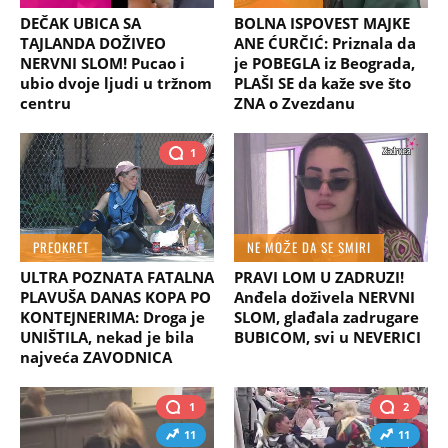
DEČAK UBICA SA
BOLNA ISPOVEST MAJKE
TAJLANDA DOŽIVEO
ANE ĆURČIĆ: Priznala da
NERVNI SLOM! Pucao i
je POBEGLA iz Beograda,
ubio dvoje ljudi u tržnom
PLAŠI SE da kaže sve što
centru
ZNA o Zvezdanu
1
PREOKRET
NE MOŽE DA SE SMIRI
ULTRA POZNATA FATALNA
PRAVI LOM U ZADRUZI!
PLAVUŠA DANAS KOPA PO
Anđela doživela NERVNI
KONTEJNERIMA: Droga je
SLOM, glađala zadrugare
UNIŠTILA, nekad je bila
BUBICOM, svi u NEVERICI
najveća ZAVODNICA
1
2
11
11