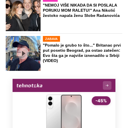
"NEMOJ VIŠE NIKADA DA SI POSLALA
PORUKU MOM RALETU!" Ana Nikolić
žestoko napala ženu Slobe Radanovića
ZABAVA
"Pomalo je grubo to što..." Britanac prvi
put posetio Beograd, pa ostao zatečen:
Evo šta ga je najviše iznenadilo u Srbiji
(VIDEO)