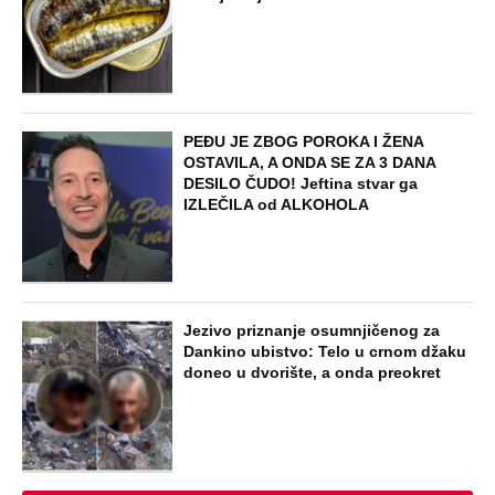
PEĐU JE ZBOG POROKA I ŽENA
OSTAVILA, A ONDA SE ZA 3 DANA
DESILO ČUDO! Jeftina stvar ga
IZLEČILA od ALKOHOLA
Jezivo priznanje osumnjičenog za
Dankino ubistvo: Telo u crnom džaku
doneo u dvorište, a onda preokret