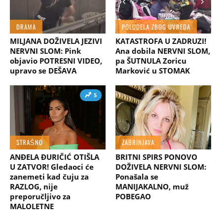
DRAMA
POLUDELA ZBOG UVREDA
MILJANA DOŽIVELA JEZIVI
KATASTROFA U ZADRUZI!
NERVNI SLOM: Pink
Ana dobila NERVNI SLOM,
objavio POTRESNI VIDEO,
pa ŠUTNULA Zoricu
upravo se DEŠAVA
Marković u STOMAK
5
STRAŠNO
ZABRINJAVA
ANĐELA ĐURIČIĆ OTIŠLA
BRITNI SPIRS PONOVO
U ZATVOR! Gledaoci će
DOŽIVELA NERVNI SLOM:
zanemeti kad čuju za
Ponašala se
RAZLOG, nije
MANIJAKALNO, muž
preporučljivo za
POBEGAO
MALOLETNE