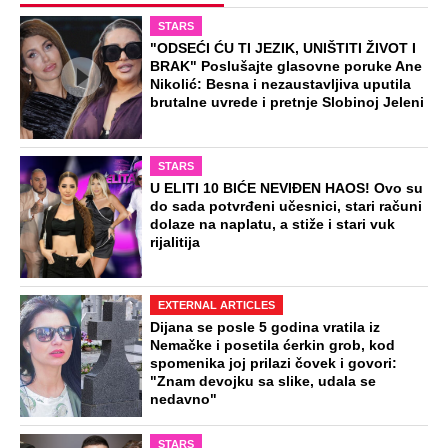
STARS
"ODSEĆI ĆU TI JEZIK, UNIŠTITI ŽIVOT I
BRAK" Poslušajte glasovne poruke Ane
Nikolić: Besna i nezaustavljiva uputila
brutalne uvrede i pretnje Slobinoj Jeleni
STARS
U ELITI 10 BIĆE NEVIĐEN HAOS! Ovo su
do sada potvrđeni učesnici, stari računi
dolaze na naplatu, a stiže i stari vuk
rijalitija
EXTERNAL ARTICLES
Dijana se posle 5 godina vratila iz
Nemačke i posetila ćerkin grob, kod
spomenika joj prilazi čovek i govori:
"Znam devojku sa slike, udala se
nedavno"
STARS