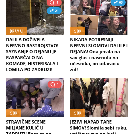
1
63
21
DRAMA!
ŠOK
DALILA DOŽIVELA
NIKADA POTRESNIJI
NERVNO RASTROJSTVO!
NERVNI SLOMOVI DALILE I
SAZNANJE O DEJANU JE
DEJANA! Ona jecala na
RASPARČALO NA
sav glas i nasrnula na
KOMADE, HISTERISALA I
učesnika, on udarao u
LOMILA PO ZADRUZI!
zid!
1
ŠOK
ŠOK
STRAVIČNE SCENE
JEZIVI NAPAD TARE
MILJANE KULIĆ U
SIMOV! Slomila sebi ruku,
ZADRUZI! Baca se po
uništava sve po kući,