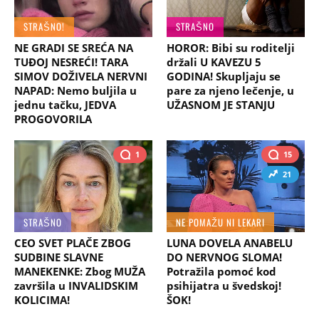
STRAŠNO!
STRAŠNO
NE GRADI SE SREĆA NA
HOROR: Bibi su roditelji
TUĐOJ NESREĆI! TARA
držali U KAVEZU 5
SIMOV DOŽIVELA NERVNI
GODINA! Skupljaju se
NAPAD: Nemo buljila u
pare za njeno lečenje, u
jednu tačku, JEDVA
UŽASNOM JE STANJU
PROGOVORILA
1
15
21
STRAŠNO
NE POMAŽU NI LEKARI
CEO SVET PLAČE ZBOG
LUNA DOVELA ANABELU
SUDBINE SLAVNE
DO NERVNOG SLOMA!
MANEKENKE: Zbog MUŽA
Potražila pomoć kod
završila u INVALIDSKIM
psihijatra u švedskoj!
KOLICIMA!
ŠOK!