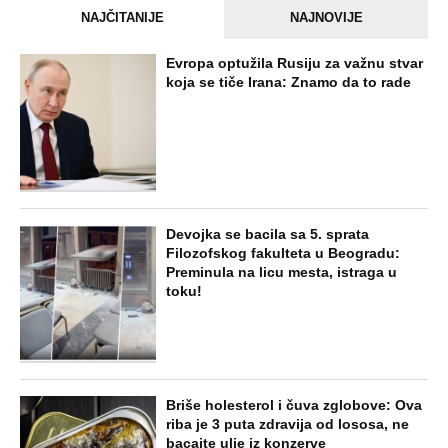
NAJČITANIJE
NAJNOVIJE
Evropa optužila Rusiju za važnu stvar
koja se tiče Irana: Znamo da to rade
Devojka se bacila sa 5. sprata
Filozofskog fakulteta u Beogradu:
Preminula na licu mesta, istraga u
toku!
Briše holesterol i čuva zglobove: Ova
riba je 3 puta zdravija od lososa, ne
bacajte ulje iz konzerve