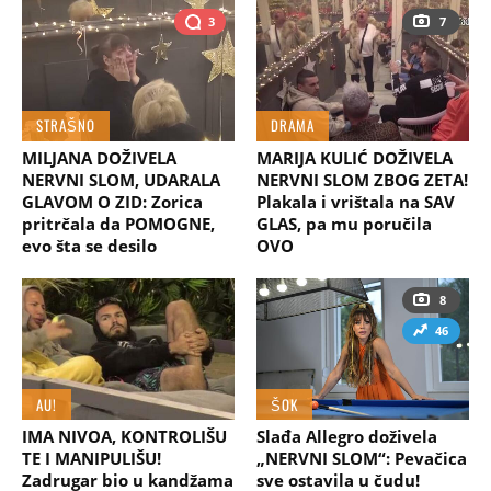
3
7
STRAŠNO
DRAMA
MILJANA DOŽIVELA
MARIJA KULIĆ DOŽIVELA
NERVNI SLOM, UDARALA
NERVNI SLOM ZBOG ZETA!
GLAVOM O ZID: Zorica
Plakala i vrištala na SAV
pritrčala da POMOGNE,
GLAS, pa mu poručila
evo šta se desilo
OVO
8
46
AU!
ŠOK
IMA NIVOA, KONTROLIŠU
Slađa Allegro doživela
TE I MANIPULIŠU!
„NERVNI SLOM“: Pevačica
Zadrugar bio u kandžama
sve ostavila u čudu!