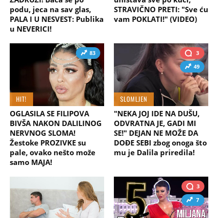
podu, jeca na sav glas,
STRAVIČNO PRETI: "Sve ću
PALA I U NESVEST: Publika
vam POKLATI!" (VIDEO)
u NEVERICI!
83
3
49
HIT!
SLOMLJEN
OGLASILA SE FILIPOVA
"NEKA JOJ IDE NA DUŠU,
BIVŠA NAKON DALILINOG
ODVRATNA JE, GADI MI
NERVNOG SLOMA!
SE!" DEJAN NE MOŽE DA
Žestoke PROZIVKE su
DOĐE SEBI zbog onoga što
pale, ovako nešto može
mu je Dalila priredila!
samo MAJA!
3
7