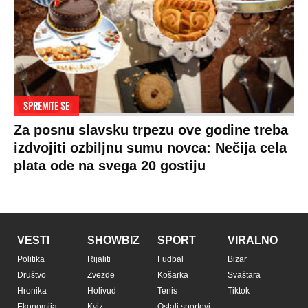
SPREMITE SE
Za posnu slavsku trpezu ove godine treba
izdvojiti ozbiljnu sumu novca: Nečija cela
plata ode na svega 20 gostiju
VESTI
SHOWBIZ
SPORT
VIRALNO
Politika
Rijaliti
Fudbal
Bizar
Društvo
Zvezde
Košarka
Svaštara
Hronika
Holivud
Tenis
Tiktok
Ekonomija
Kviz
Ostali sportovi