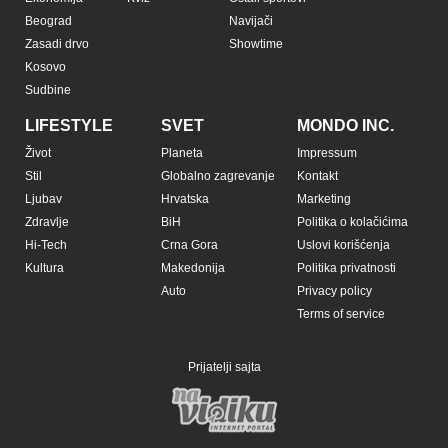
Beograd
Navijači
Zasadi drvo
Showtime
Kosovo
Sudbine
LIFESTYLE
SVET
MONDO INC.
Život
Planeta
Impressum
Stil
Globalno zagrevanje
Kontakt
Ljubav
Hrvatska
Marketing
Zdravlje
BiH
Politika o kolačićima
Hi-Tech
Crna Gora
Uslovi korišćenja
Kultura
Makedonija
Politika privatnosti
Auto
Privacy policy
Terms of service
Prijatelji sajta