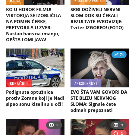
HAOS!
KIDANJE ŽIVACA
KO U HOROR FILMU!
SRBI DOŽIVELI NERVNI
VIKTORIJA SE IZOBLIČILA
SLOM DOK SU ČEKALI
NA POMEN ĆERKE,
REZULTATE EVROVIZIJE:
PRETVORILA U ZVER:
Tviter IZGOREO! (FOTO)
Nastao haos na imanju,
OPŠTA LOMLJAVA!
74
KONAČNO!
ANKSIOZNOST
Podignuta optužnica
EVO ŠTA VAM GOVORI DA
protiv Zorana koji je Nadi
STE BLIZU NERVNOG
sipao sonu kiselinu u oči!
SLOMA: Signale ćete
odmah prepoznati
5
9
2