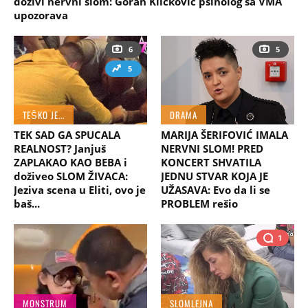
doživi nervni slom: Goran Kličković psiholog sa VMA
upozorava
6
5
5
TEŠKO JE...
DRAMA
TEK SAD GA SPUCALA
MARIJA ŠERIFOVIĆ IMALA
REALNOST? Janjuš
NERVNI SLOM! PRED
ZAPLAKAO KAO BEBA i
KONCERT SHVATILA
doživeo SLOM ŽIVACA:
JEDNU STVAR KOJA JE
Jeziva scena u Eliti, ovo je
UŽASAVA: Evo da li se
baš...
PROBLEM rešio
1
MONSTRUM
SLOMLEJNA