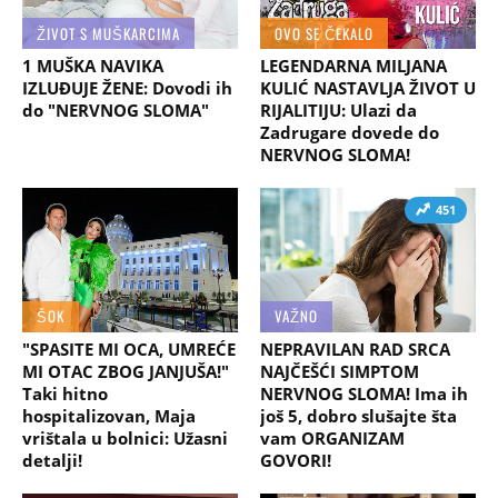
ŽIVOT S MUŠKARCIMA
OVO SE ČEKALO
1 MUŠKA NAVIKA
LEGENDARNA MILJANA
IZLUĐUJE ŽENE: Dovodi ih
KULIĆ NASTAVLJA ŽIVOT U
do "NERVNOG SLOMA"
RIJALITIJU: Ulazi da
Zadrugare dovede do
NERVNOG SLOMA!
451
ŠOK
VAŽNO
"SPASITE MI OCA, UMREĆE
NEPRAVILAN RAD SRCA
MI OTAC ZBOG JANJUŠA!"
NAJČEŠĆI SIMPTOM
Taki hitno
NERVNOG SLOMA! Ima ih
hospitalizovan, Maja
još 5, dobro slušajte šta
vrištala u bolnici: Užasni
vam ORGANIZAM
detalji!
GOVORI!