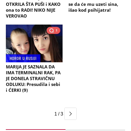
OTKRILA ŠTA PUŠI i KAKO
se da će mu uzeti sina,
ona to RADI! NIKO NIJE
išao kod psihijatra!
VEROVAO
1
HOROR U RUSIJI
MARIJA JE SAZNALA DA
IMA TERMINALNI RAK, PA
JE DONELA STRAVIČNU
ODLUKU: Presudila i sebi
i ĆERKI (9)
1 / 3