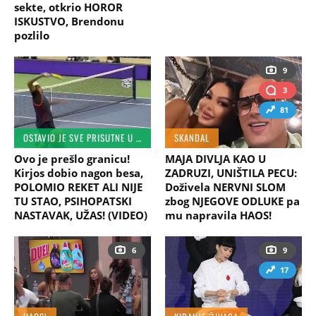
sekte, otkrio HOROR
ISKUSTVO, Brendonu
pozlilo
9
3
81
OSTAVIO JE SVE PRISUTNE U ŠOKU!
SKANDAL
Ovo je prešlo granicu!
MAJA DIVLJA KAO U
Kirjos dobio nagon besa,
ZADRUZI, UNIŠTILA PECU:
POLOMIO REKET ALI NIJE
Doživela NERVNI SLOM
TU STAO, PSIHOPATSKI
zbog NJEGOVE ODLUKE pa
NASTAVAK, UŽAS! (VIDEO)
mu napravila HAOS!
6
9
17