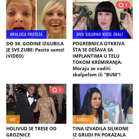
2
KRALJICA PROTEZA
OVO SIGURNO NISTE ZNALI
DO 38. GODINE IZGUBILA
POGREBNICA OTKRIVA
JE SVE ZUBE: Pazite samo!
ŠTA SE DEŠAVA SA
(VIDEO)
IMPLANTIMA U TELU
TOKOM KREMIRANJA:
Moraju se vaditi
skalpelom ili "BUM"!
1
HIT
AUUUU!
HOLIVUD SE TRESE OD
TINA IZVADILA SILIKONE
GROZNICE
IZ GRUDI PA POKAZALA