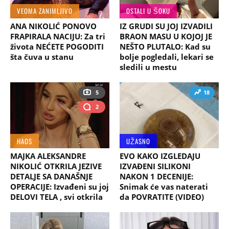
VEOMA ZANIMLJIVO
OSTALI U ŠOKU
ANA NIKOLIĆ PONOVO
IZ GRUDI SU JOJ IZVADILI
FRAPIRALA NACIJU: Za tri
BRAON MASU U KOJOJ JE
života NEĆETE POGODITI
NEŠTO PLUTALO: Kad su
šta čuva u stanu
bolje pogledali, lekari se
sledili u mestu
5
18
2
HAOS
UŽASNO
MAJKA ALEKSANDRE
EVO KAKO IZGLEDAJU
NIKOLIĆ OTKRILA JEZIVE
IZVAĐENI SILIKONI
DETALJE SA DANAŠNJE
NAKON 1 DECENIJE:
OPERACIJE: Izvađeni su joj
Snimak će vas naterati
DELOVI TELA , svi otkrila
da POVRATITE (VIDEO)