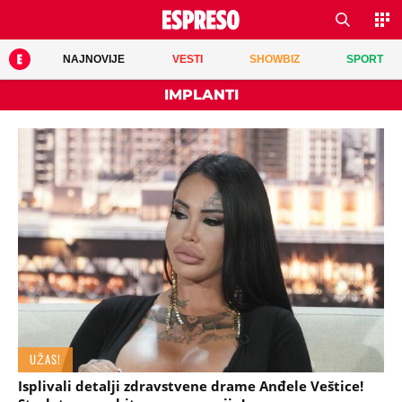
NAJNOVIJE
VESTI
SHOWBIZ
SPORT
IMPLANTI
UŽAS!
Isplivali detalji zdravstvene drame Anđele Veštice!