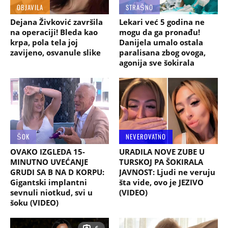
OBJAVILA
STRAŠNO
Dejana Živković završila
Lekari već 5 godina ne
na operaciji! Bleda kao
mogu da ga pronađu!
krpa, pola tela joj
Danijela umalo ostala
zavijeno, osvanule slike
paralisana zbog ovoga,
agonija sve šokirala
ŠOK
NEVEROVATNO
OVAKO IZGLEDA 15-
URADILA NOVE ZUBE U
MINUTNO UVEĆANJE
TURSKOJ PA ŠOKIRALA
GRUDI SA B NA D KORPU:
JAVNOST: Ljudi ne veruju
Gigantski implantni
šta vide, ovo je JEZIVO
sevnuli niotkud, svi u
(VIDEO)
šoku (VIDEO)
6