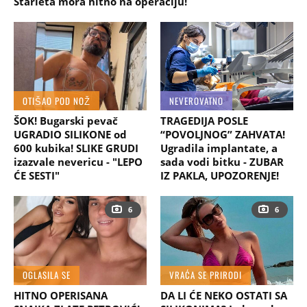
Starleta mora hitno na operaciju!
OTIŠAO POD NOŽ
NEVEROVATNO
ŠOK! Bugarski pevač
TRAGEDIJA POSLE
UGRADIO SILIKONE od
“POVOLJNOG” ZAHVATA!
600 kubika! SLIKE GRUDI
Ugradila implantate, a
izazvale nevericu - "LEPO
sada vodi bitku - ZUBAR
ĆE SESTI"
IZ PAKLA, UPOZORENJE!
6
6
OGLASILA SE
VRAĆA SE PRIRODI
HITNO OPERISANA
DA LI ĆE NEKO OSTATI SA