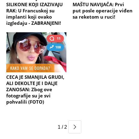
SILIKONE KOJI IZAZIVAJU
MAŠTU NAVIJAČA: Prvi
RAK: U Francuskoj su
put posle operacije viđen
implanti koji ovako
sa reketom u ruci!
izgledaju - ZABRANJENI!
11
108
KAKO VAM SE DOPADA?
CECA JE SMANJILA GRUDI,
ALI DEKOLTE JE I DALJE
ZANOSAN: Zbog ove
fotografije su je svi
pohvalili (FOTO)
1 / 2