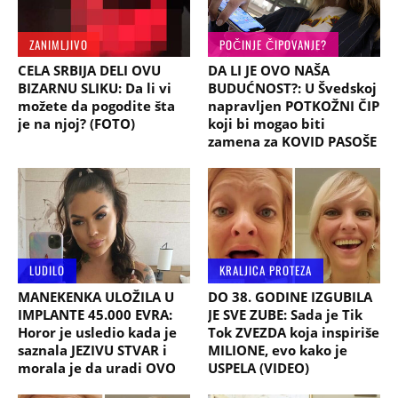
ZANIMLJIVO
POČINJE ČIPOVANJE?
CELA SRBIJA DELI OVU
DA LI JE OVO NAŠA
BIZARNU SLIKU: Da li vi
BUDUĆNOST?: U Švedskoj
možete da pogodite šta
napravljen POTKOŽNI ČIP
je na njoj? (FOTO)
koji bi mogao biti
zamena za KOVID PASOŠE
LUDILO
KRALJICA PROTEZA
MANEKENKA ULOŽILA U
DO 38. GODINE IZGUBILA
IMPLANTE 45.000 EVRA:
JE SVE ZUBE: Sada je Tik
Horor je usledio kada je
Tok ZVEZDA koja inspiriše
saznala JEZIVU STVAR i
MILIONE, evo kako je
morala je da uradi OVO
USPELA (VIDEO)