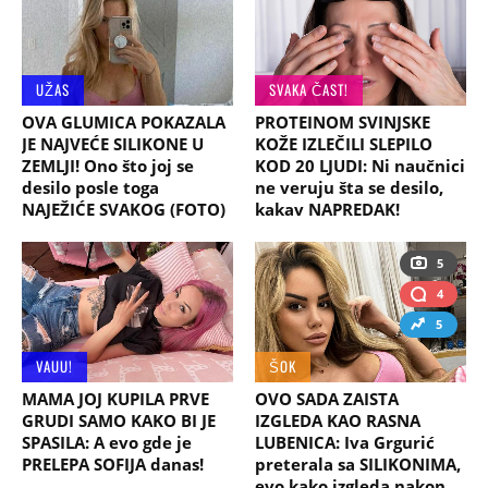
UŽAS
SVAKA ČAST!
OVA GLUMICA POKAZALA
PROTEINOM SVINJSKE
JE NAJVEĆE SILIKONE U
KOŽE IZLEČILI SLEPILO
ZEMLJI! Ono što joj se
KOD 20 LJUDI: Ni naučnici
desilo posle toga
ne veruju šta se desilo,
NAJEŽIĆE SVAKOG (FOTO)
kakav NAPREDAK!
5
4
5
VAUU!
ŠOK
MAMA JOJ KUPILA PRVE
OVO SADA ZAISTA
GRUDI SAMO KAKO BI JE
IZGLEDA KAO RASNA
SPASILA: A evo gde je
LUBENICA: Iva Grgurić
PRELEPA SOFIJA danas!
preterala sa SILIKONIMA,
evo kako izgleda nakon