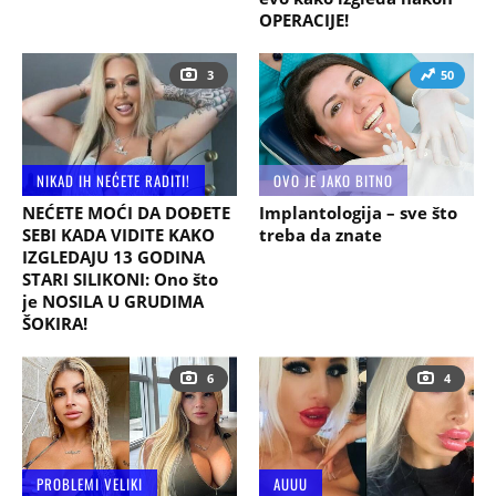
OPERACIJE!
3
50
NIKAD IH NEĆETE RADITI!
OVO JE JAKO BITNO
NEĆETE MOĆI DA DOĐETE
Implantologija – sve što
SEBI KADA VIDITE KAKO
treba da znate
IZGLEDAJU 13 GODINA
STARI SILIKONI: Ono što
je NOSILA U GRUDIMA
ŠOKIRA!
6
4
PROBLEMI VELIKI
AUUU