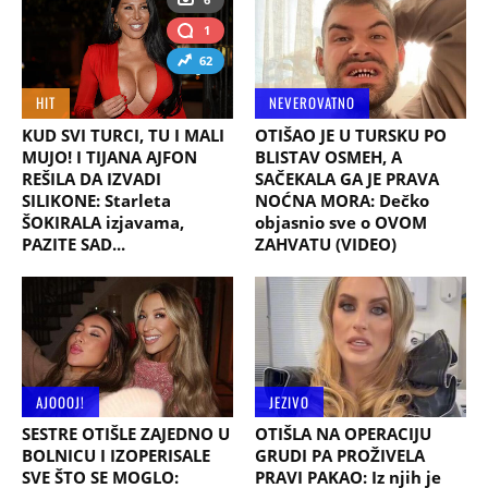
1
62
HIT
NEVEROVATNO
KUD SVI TURCI, TU I MALI
OTIŠAO JE U TURSKU PO
MUJO! I TIJANA AJFON
BLISTAV OSMEH, A
REŠILA DA IZVADI
SAČEKALA GA JE PRAVA
SILIKONE: Starleta
NOĆNA MORA: Dečko
ŠOKIRALA izjavama,
objasnio sve o OVOM
PAZITE SAD...
ZAHVATU (VIDEO)
AJOOOJ!
JEZIVO
SESTRE OTIŠLE ZAJEDNO U
OTIŠLA NA OPERACIJU
BOLNICU I IZOPERISALE
GRUDI PA PROŽIVELA
SVE ŠTO SE MOGLO:
PRAVI PAKAO: Iz njih je