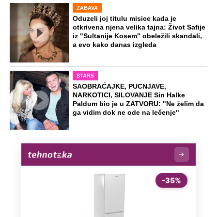
ZABAVA
Oduzeli joj titulu misice kada je
otkrivena njena velika tajna: Život Safije
iz "Sultanije Kosem" obeležili skandali,
a evo kako danas izgleda
STARS
SAOBRAĆAJKE, PUCNJAVE,
NARKOTICI, SILOVANJE Sin Halke
Paldum bio je u ZATVORU: "Ne želim da
ga vidim dok ne ode na lečenje"