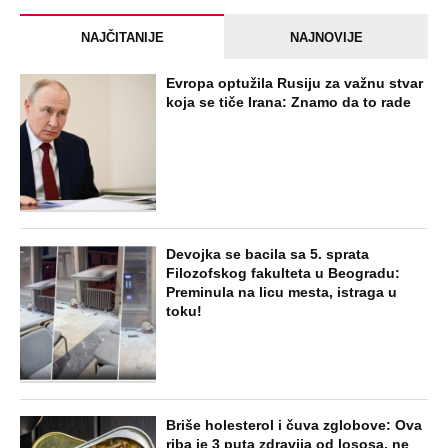
NAJČITANIJE
NAJNOVIJE
Evropa optužila Rusiju za važnu stvar
koja se tiče Irana: Znamo da to rade
Devojka se bacila sa 5. sprata
Filozofskog fakulteta u Beogradu:
Preminula na licu mesta, istraga u
toku!
Briše holesterol i čuva zglobove: Ova
riba je 3 puta zdravija od lososa, ne