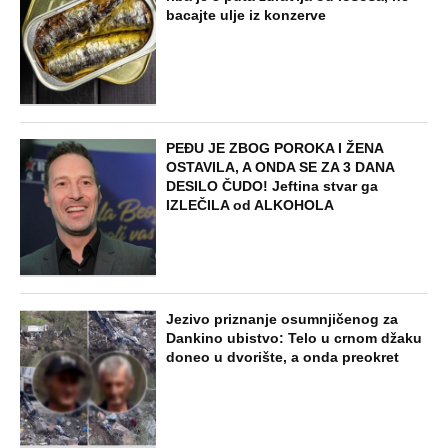
bacajte ulje iz konzerve
PEĐU JE ZBOG POROKA I ŽENA
OSTAVILA, A ONDA SE ZA 3 DANA
DESILO ČUDO! Jeftina stvar ga
IZLEČILA od ALKOHOLA
Jezivo priznanje osumnjičenog za
Dankino ubistvo: Telo u crnom džaku
doneo u dvorište, a onda preokret