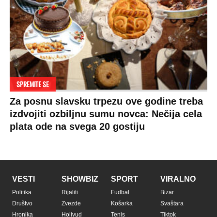
SPREMITE SE
Za posnu slavsku trpezu ove godine treba
izdvojiti ozbiljnu sumu novca: Nečija cela
plata ode na svega 20 gostiju
VESTI
SHOWBIZ
SPORT
VIRALNO
Politika
Rijaliti
Fudbal
Bizar
Društvo
Zvezde
Košarka
Svaštara
Hronika
Holivud
Tenis
Tiktok