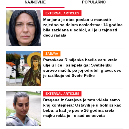
NAJNOVIJE
POPULARNO
EXTERNAL ARTICLES
Marijanu je otac poslao u manastir
zajedno sa delom nasledstva: 14 godina
bila zazidana u sobici, ali je u tajnosti
decu rađala
ZABAVA
Paraskeva Rimljanka bacila caru vrelo
ulje u lice i oslepela ga: Svetiteljku
surovo mučili, pa joj odrubili glavu, ovo
je razlikuje od Svete Petke
EXTERNAL ARTICLES
Dragana iz Sarajeva je tatu viđala samo
kraj kontejnera: Ostavili je u bolnici kao
bebu, a kad je posle 26 godina srela
majku rekla je - e sad će osveta