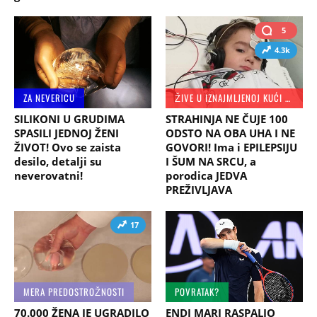
5
4.3k
ZA NEVERICU
ŽIVE U IZNAJMLJENOJ KUĆI BLIZU BOLNICE
SILIKONI U GRUDIMA
STRAHINJA NE ČUJE 100
SPASILI JEDNOJ ŽENI
ODSTO NA OBA UHA I NE
ŽIVOT! Ovo se zaista
GOVORI! Ima i EPILEPSIJU
desilo, detalji su
I ŠUM NA SRCU, a
neverovatni!
porodica JEDVA
PREŽIVLJAVA
17
MERA PREDOSTROŽNOSTI
POVRATAK?
70.000 ŽENA JE UGRADILO
ENDI MARI RASPALIO