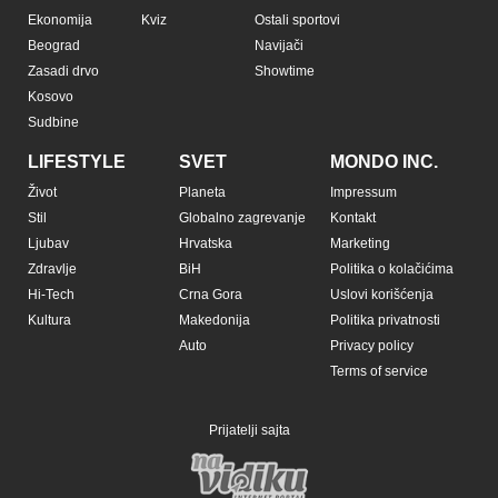
Ekonomija
Kviz
Ostali sportovi
Beograd
Navijači
Zasadi drvo
Showtime
Kosovo
Sudbine
LIFESTYLE
SVET
MONDO INC.
Život
Planeta
Impressum
Stil
Globalno zagrevanje
Kontakt
Ljubav
Hrvatska
Marketing
Zdravlje
BiH
Politika o kolačićima
Hi-Tech
Crna Gora
Uslovi korišćenja
Kultura
Makedonija
Politika privatnosti
Auto
Privacy policy
Terms of service
Prijatelji sajta