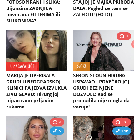
FOTOŠOPIRANIH SLIKA:
ŠTA JOJ JE MAJKA PRIRODA
Bijonsina ZADNJICA
DALA: Pogled će vam se
povećana FILTERIMA ili
ZALEDITI! (FOTO)
SILIKONIMA?
1
UŽASAVAJUĆE
ŠOK!
MARIJA JE OPERISALA
ŠERON STOUN HIRURG
GRUDI U BEOGRADSKOJ
USPAVAO I POVEĆAO JOJ
KLINICI PA JEDVA IZVUKLA
GRUDI BEZ NJENE
ŽIVU GLAVU: Hirurg joj
DOZVOLE: Kad se
pipao ranu prljavim
probudila nije mogla da
rukama
veruje!
6
2
5
1.1k