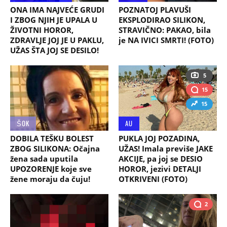
ONA IMA NAJVEĆE GRUDI
POZNATOJ PLAVUŠI
I ZBOG NJIH JE UPALA U
EKSPLODIRAO SILIKON,
ŽIVOTNI HOROR,
STRAVIČNO: PAKAO, bila
ZDRAVLJE JOJ JE U PAKLU,
je NA IVICI SMRTI! (FOTO)
UŽAS ŠTA JOJ SE DESILO!
5
15
15
ŠOK
AU
DOBILA TEŠKU BOLEST
PUKLA JOJ POZADINA,
ZBOG SILIKONA: Očajna
UŽAS! Imala previše JAKE
žena sada uputila
AKCIJE, pa joj se DESIO
UPOZORENJE koje sve
HOROR, jezivi DETALJI
žene moraju da čuju!
OTKRIVENI (FOTO)
2