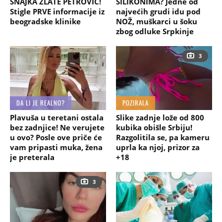
SNAJKA ZLATE PETROVIĆ!
SILIKONIMA? Jedne od
Stigle PRVE informacije iz
najvećih grudi idu pod
beogradske klinike
NOŽ, muškarci u šoku
zbog odluke Srpkinje
3
DA LI JE REALNO?
POZIRALA
Plavuša u teretani ostala
Slike zadnje lože od 800
bez zadnjice! Ne verujete
kubika obišle Srbiju!
u ovo? Posle ove priče će
Razgolitila se, pa kameru
vam pripasti muka, žena
uprla ka njoj, prizor za
je preterala
+18
3