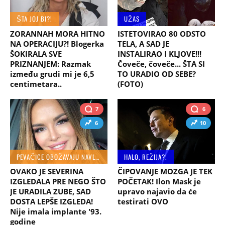
ŠTA JOJ BI?!
UŽAS
ZORANNAH MORA HITNO
ISTETOVIRAO 80 ODSTO
NA OPERACIJU?! Blogerka
TELA, A SAD JE
ŠOKIRALA SVE
INSTALIRAO I KLJOVE!!!
PRIZNANJEM: Razmak
Čoveče, čoveče... ŠTA SI
između grudi mi je 6,5
TO URADIO OD SEBE?
centimetara..
(FOTO)
7
6
6
10
PEVAČICE OBOŽAVAJU NAVLAKE
HALO, REŽIJA?!
OVAKO JE SEVERINA
ČIPOVANJE MOZGA JE TEK
IZGLEDALA PRE NEGO ŠTO
POČETAK! Ilon Mask je
JE URADILA ZUBE, SAD
upravo najavio da će
DOSTA LEPŠE IZGLEDA!
testirati OVO
Nije imala implante '93.
godine