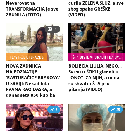
Neverovatna
curila ZELENA SLUZ, a sve
TRANSFORMACIJA je sve
zbog opake GREŠKE
ZBUNILA (FOTO)
(VIDEO)
4
PLASTIČE OPERACIJE
ŠTA BISTE VI URADILI DA OVO VIDITE?
NOVA ZADNJICA
BOLJE DA LJULJA, NEGO...
NAJPOZNATIJE
Svi su u ŠOKU gledali u
'RASTURAČICE BRAKOVA'
"ONO" IZA NJIH, a onda
U SRBIJI: Nekad bila
su shvatili ŠTA je u
RAVNA KAO DASKA, a
pitanju (VIDEO)
danas šeta 850 kubika
6
25