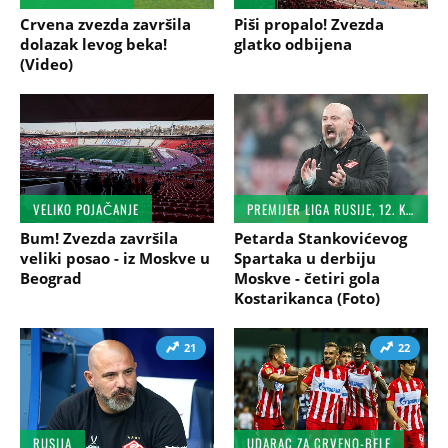
Crvena zvezda završila
Piši propalo! Zvezda
dolazak levog beka!
glatko odbijena
(Video)
VELIKO POJAČANJE
PREMIJER LIGA RUSIJE, 12. KOLO
Bum! Zvezda završila
Petarda Stankovićevog
veliki posao - iz Moskve u
Spartaka u derbiju
Beograd
Moskve - četiri gola
Kostarikanca (Foto)
21
22
RUSIJA
UDARAC ZA CRVENO-BELE