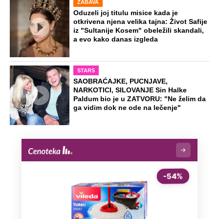
ZABAVA
Oduzeli joj titulu misice kada je
otkrivena njena velika tajna: Život Safije
iz "Sultanije Kosem" obeležili skandali,
a evo kako danas izgleda
STARS
SAOBRAĆAJKE, PUCNJAVE,
NARKOTICI, SILOVANJE Sin Halke
Paldum bio je u ZATVORU: "Ne želim da
ga vidim dok ne ode na lečenje"