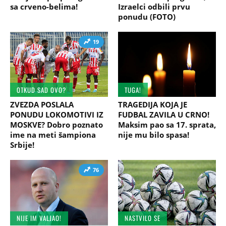
sa crveno-belima!
Izraelci odbili prvu
ponudu (FOTO)
19
OTKUD SAD OVO?
TUGA!
ZVEZDA POSLALA
TRAGEDIJA KOJA JE
PONUDU LOKOMOTIVI IZ
FUDBAL ZAVILA U CRNO!
MOSKVE? Dobro poznato
Maksim pao sa 17. sprata,
ime na meti šampiona
nije mu bilo spasa!
Srbije!
76
NIJE IM VALJAO!
NASTVILO SE