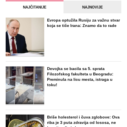
NAJČITANIJE
NAJNOVIJE
Evropa optužila Rusiju za važnu stvar
koja se tiče Irana: Znamo da to rade
Devojka se bacila sa 5. sprata
Filozofskog fakulteta u Beogradu:
Preminula na licu mesta, istraga u
toku!
Briše holesterol i čuva zglobove: Ova
riba je 3 puta zdravija od lososa, ne