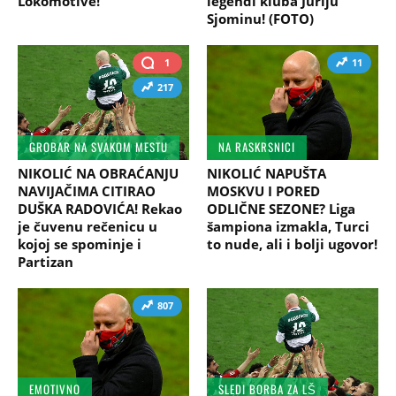
Lokomotive!
legendi kluba Juriju
Sjominu! (FOTO)
1
11
217
GROBAR NA SVAKOM MESTU
NA RASKRSNICI
NIKOLIĆ NA OBRAĆANJU
NIKOLIĆ NAPUŠTA
NAVIJAČIMA CITIRAO
MOSKVU I PORED
DUŠKA RADOVIĆA! Rekao
ODLIČNE SEZONE? Liga
je čuvenu rečenicu u
šampiona izmakla, Turci
kojoj se spominje i
to nude, ali i bolji ugovor!
Partizan
807
EMOTIVNO
SLEDI BORBA ZA LŠ