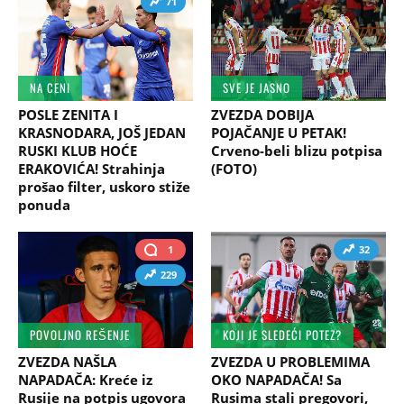
71
NA CENI
SVE JE JASNO
POSLE ZENITA I
ZVEZDA DOBIJA
KRASNODARA, JOŠ JEDAN
POJAČANJE U PETAK!
RUSKI KLUB HOĆE
Crveno-beli blizu potpisa
ERAKOVIĆA! Strahinja
(FOTO)
prošao filter, uskoro stiže
ponuda
1
32
229
POVOLJNO REŠENJE
KOJI JE SLEDEĆI POTEZ?
ZVEZDA NAŠLA
ZVEZDA U PROBLEMIMA
NAPADAČA: Kreće iz
OKO NAPADAČA! Sa
Rusije na potpis ugovora
Rusima stali pregovori,