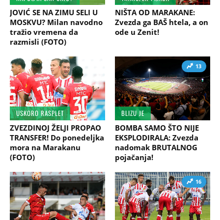
JOVIĆ SE NA ZIMU SELI U
NIŠTA OD MARAKANE:
MOSKVU? Milan navodno
Zvezda ga BAŠ htela, a on
tražio vremena da
ode u Zenit!
razmisli (FOTO)
13
USKORO RASPLET
BLIZU JE
ZVEZDINOJ ŽELJI PROPAO
BOMBA SAMO ŠTO NIJE
TRANSFER! Do ponedeljka
EKSPLODIRALA: Zvezda
mora na Marakanu
nadomak BRUTALNOG
(FOTO)
pojačanja!
16