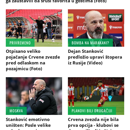
ga zaustavili da sruši favorita u gostima (Foto)
PRIVREMENO
BOMBA NA MARAKANI?
Otpisano veliko
Dejan Stanković
pojačanje Crvene zvezde
predložio upravi štopera
pred odlaskom na
iz Rusije (Video)
pozajmicu (Foto)
MOSKVA
PLANOVI BILI DRUGAČIJI
Stanković emotivno
Crvena zvezda nije bila
uništen: Posle velike
prva opcija - klubovi se