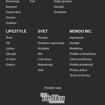
Ekonomija
Kviz
Ostali sportovi
Beograd
Navijači
Zasadi drvo
Showtime
Kosovo
Sudbine
LIFESTYLE
SVET
MONDO INC.
Život
Planeta
Impressum
Stil
Globalno zagrevanje
Kontakt
Ljubav
Hrvatska
Marketing
Zdravlje
BiH
Politika o kolačićima
Hi-Tech
Crna Gora
Uslovi korišćenja
Kultura
Makedonija
Politika privatnosti
Auto
Privacy policy
Terms of service
Prijatelji sajta