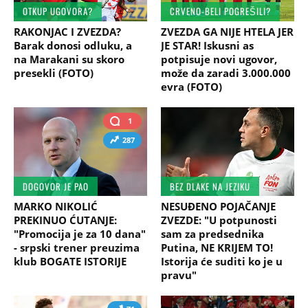
OTKUP UGOVORA?
CRVENO-BELI POGREŠILI?
RAKONJAC I ZVEZDA?
ZVEZDA GA NIJE HTELA JER
Barak donosi odluku, a
JE STAR! Iskusni as
na Marakani su skoro
potpisuje novi ugovor,
presekli (FOTO)
može da zaradi 3.000.000
evra (FOTO)
1
287
DOGOVOR JE PAO
BEZ DLAKE NA JEZIKU
MARKO NIKOLIĆ
NESUĐENO POJAČANJE
PREKINUO ĆUTANJE:
ZVEZDE: "U potpunosti
"Promocija je za 10 dana"
sam za predsednika
- srpski trener preuzima
Putina, NE KRIJEM TO!
klub BOGATE ISTORIJE
Istorija će suditi ko je u
pravu"