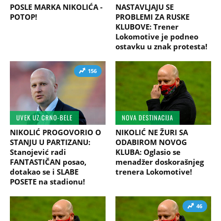
POSLE MARKA NIKOLIĆA -
NASTAVLJAJU SE
POTOP!
PROBLEMI ZA RUSKE
KLUBOVE: Trener
Lokomotive je podneo
ostavku u znak protesta!
156
UVEK UZ CRNO-BELE
NOVA DESTINACIJA
NIKOLIĆ PROGOVORIO O
NIKOLIĆ NE ŽURI SA
STANJU U PARTIZANU:
ODABIROM NOVOG
Stanojević radi
KLUBA: Oglasio se
FANTASTIČAN posao,
menadžer doskorašnjeg
dotakao se i SLABE
trenera Lokomotive!
POSETE na stadionu!
46