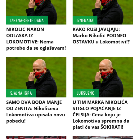
IZNENAĐENJE DANA
IZNENADA
NIKOLIĆ NAKON
KAKO RUSI JAVLJAJU:
ODLASKA IZ
Marko Nikolić PODNEO
LOKOMOTIVE: Nema
OSTAVKU u Lokomotivi!?
potrebe da se oglašavam!
SJAJNA IGRA
LUKSUZNO
SAMO DVA BODA MANJE
U TIM MARKA NIKOLIĆA
OD ZENITA: Nikolićeva
STIGLO POJAČANJE IZ
Lokomotiva upisala novu
ČELSIJA: Cena koju je
pobedu!
Lokomotiva spremna da
plati će vas ŠOKIRATI!