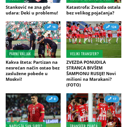
Stanković ne zna gde
Katastrofa: Zvezda ostala
udara: Deki u problemu!
bez velikog pojačanja?
16
124
PARNI VALJAK
VELIKI TRANSFER?
Kakva šteta: Partizan na
ZVEZDA PONUDILA
nesrećan način ostao bez
STRANCA BIVŠEM
zaslužene pobede u
ŠAMPIONU RUSIJE! Novi
Moskvi!
milioni na Marakani?
(FOTO)
8
17
NAPUŠTA SAN SIRO?
TRANSFER PIJACA