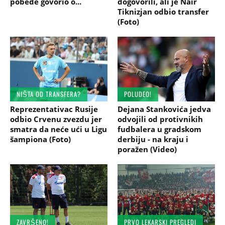
pobede govorio o...
dogovorili, ali je Nair
Tiknizjan odbio transfer
(Foto)
NIŠTA OD TRANSFERA?
POLUDEO!
Reprezentativac Rusije
Dejana Stankovića jedva
odbio Crvenu zvezdu jer
odvojili od protivnikih
smatra da neće ući u Ligu
fudbalera u gradskom
šampiona (Foto)
derbiju - na kraju i
poražen (Video)
ZAVRŠENO!
PRVO LEKARSKI PREGLEDI