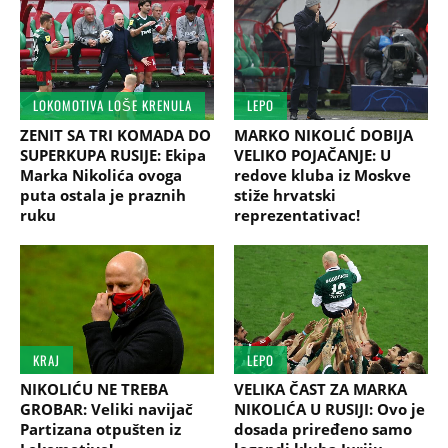
LOKOMOTIVA LOŠE KRENULA
LEPO
ZENIT SA TRI KOMADA DO
MARKO NIKOLIĆ DOBIJA
SUPERKUPA RUSIJE: Ekipa
VELIKO POJAČANJE: U
Marka Nikolića ovoga
redove kluba iz Moskve
puta ostala je praznih
stiže hrvatski
ruku
reprezentativac!
KRAJ
LEPO
NIKOLIĆU NE TREBA
VELIKA ČAST ZA MARKA
GROBAR: Veliki navijač
NIKOLIĆA U RUSIJI: Ovo je
Partizana otpušten iz
dosada priređeno samo