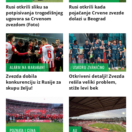
Rusi otkrili sliku sa
Rusi otkrili kada
potpisivanja trogodišnjeg
pojačanje Crvene zvezde
ugovora sa Crvenom
dolazi u Beograd
zvezdom (Foto)
ALARM NA MARAKANI
USKORO ZVANIČNO
Zvezda dobila
Otkriveni detalji! Zvezda
konkurenciju iz Rusije za
rešila veliki problem,
skupu želju!
stiže levi bek
POZNATA I CENA
AU