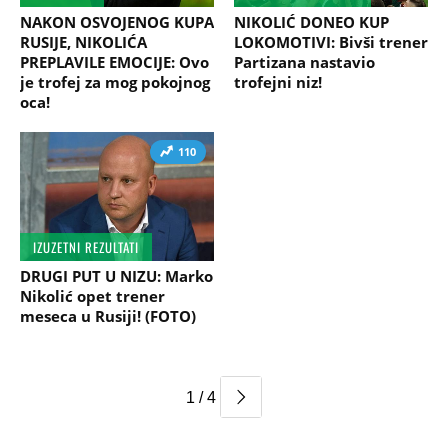
NAKON OSVOJENOG KUPA
NIKOLIĆ DONEO KUP
RUSIJE, NIKOLIĆA
LOKOMOTIVI: Bivši trener
PREPLAVILE EMOCIJE: Ovo
Partizana nastavio
je trofej za mog pokojnog
trofejni niz!
oca!
110
IZUZETNI REZULTATI
DRUGI PUT U NIZU: Marko
Nikolić opet trener
meseca u Rusiji! (FOTO)
1 / 4