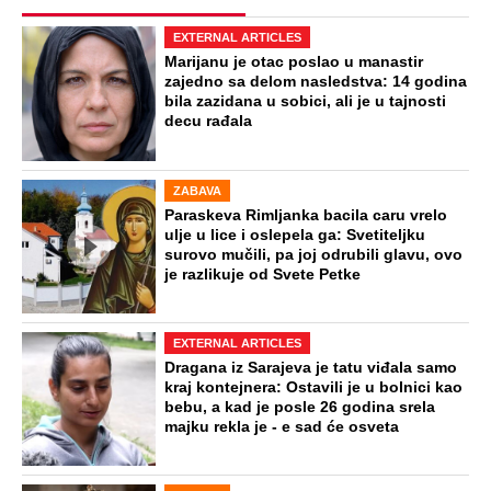
EXTERNAL ARTICLES
Marijanu je otac poslao u manastir
zajedno sa delom nasledstva: 14 godina
bila zazidana u sobici, ali je u tajnosti
decu rađala
ZABAVA
Paraskeva Rimljanka bacila caru vrelo
ulje u lice i oslepela ga: Svetiteljku
surovo mučili, pa joj odrubili glavu, ovo
je razlikuje od Svete Petke
EXTERNAL ARTICLES
Dragana iz Sarajeva je tatu viđala samo
kraj kontejnera: Ostavili je u bolnici kao
bebu, a kad je posle 26 godina srela
majku rekla je - e sad će osveta