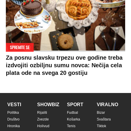
SPREMITE SE
Za posnu slavsku trpezu ove godine treba
izdvojiti ozbiljnu sumu novca: Nečija cela
plata ode na svega 20 gostiju
VESTI
SHOWBIZ
SPORT
VIRALNO
Politika
Rijaliti
Fudbal
Bizar
Društvo
Zvezde
Košarka
Svaštara
Hronika
Holivud
Tenis
Tiktok