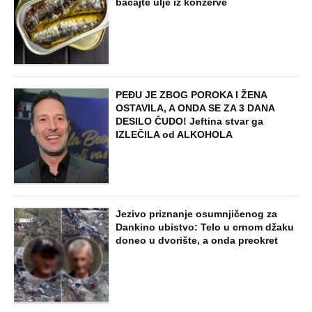
bacajte ulje iz konzerve
PEĐU JE ZBOG POROKA I ŽENA
OSTAVILA, A ONDA SE ZA 3 DANA
DESILO ČUDO! Jeftina stvar ga
IZLEČILA od ALKOHOLA
Jezivo priznanje osumnjičenog za
Dankino ubistvo: Telo u crnom džaku
doneo u dvorište, a onda preokret