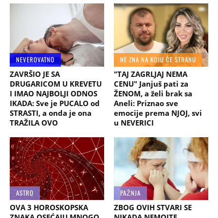
NEVEROVATNO
NE ZNA NA KOJU ĆE STRANU
ZAVRŠIO JE SA
"TAJ ZAGRLJAJ NEMA
DRUGARICOM U KREVETU
CENU" Janjuš pati za
I IMAO NAJBOLJI ODNOS
ŽENOM, a želi brak sa
IKADA: Sve je PUCALO od
Aneli: Priznao sve
STRASTI, a onda je ona
emocije prema NJOJ, svi
TRAŽILA OVO
u NEVERICI
ASTRO
PAŽNJA
OVA 3 HOROSKOPSKA
ZBOG OVIH STVARI SE
ZNAKA OSEĆAJU MNOGO
NIKADA NEMOJTE