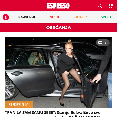
NAJNOVIJE
VESTI
SHOWBIZ
SPORT
OSEĆANJA
6
PREKIPELO JOJ
"RANILA SAM SAMU SEBE": Stanje Bekvalčeve sve