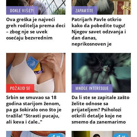
DOKLE VIŠE?!
ZAPAMTITE
Ova greška je najveći
Patrijarh Pavle otkrio
greh roditelja prema deci
kako da pobedite tugu!
– zbog nje se uvek
Njegov savet odzvanja i
osećaju bezvrednim
dan danas,
neprikosnoven je
POŽALIO SE
MNOGE INTERESUJE
Srbin se smuvao sa 18
Da li ste se zapitale zašto
godina starijom ženom,
želite odnose sa
pa ga šokiralo ono što je
prijateljem? Psiholozi
tražila! "Strasti pucaju,
otkrili detalje koje ne
ali keva i ćale.."
smemo da zanemarimo
10
15