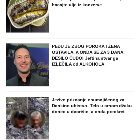
bacajte ulje iz konzerve
PEĐU JE ZBOG POROKA I ŽENA
OSTAVILA, A ONDA SE ZA 3 DANA
DESILO ČUDO! Jeftina stvar ga
IZLEČILA od ALKOHOLA
Jezivo priznanje osumnjičenog za
Dankino ubistvo: Telo u crnom džaku
doneo u dvorište, a onda preokret