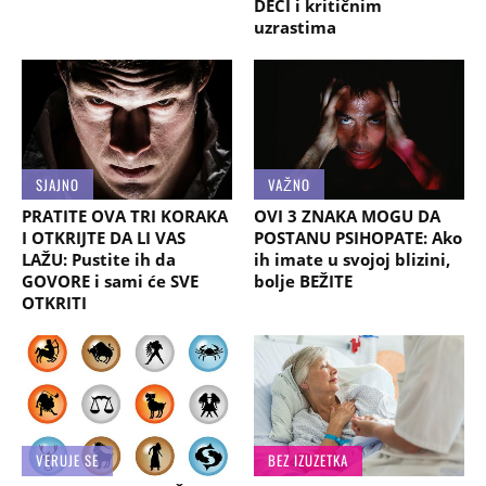
DECI i kritičnim
uzrastima
SJAJNO
VAŽNO
PRATITE OVA TRI KORAKA
OVI 3 ZNAKA MOGU DA
I OTKRIJTE DA LI VAS
POSTANU PSIHOPATE: Ako
LAŽU: Pustite ih da
ih imate u svojoj blizini,
GOVORE i sami će SVE
bolje BEŽITE
OTKRITI
VERUJE SE
BEZ IZUZETKA