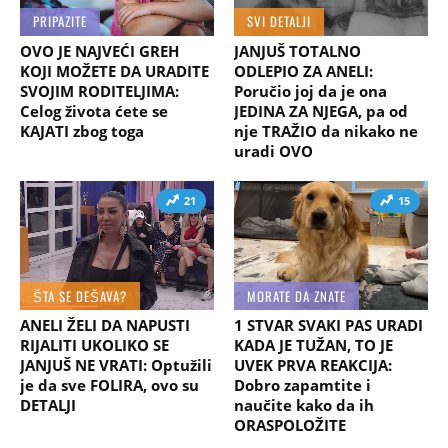
PRIPAZITE
SVI DETALJI
OVO JE NAJVEĆI GREH
JANJUŠ TOTALNO
KOJI MOŽETE DA URADITE
ODLEPIO ZA ANELI:
SVOJIM RODITELJIMA:
Poručio joj da je ona
Celog života ćete se
JEDINA ZA NJEGA, pa od
KAJATI zbog toga
nje TRAŽIO da nikako ne
uradi OVO
21
15
ŠTA SE DEŠAVA?
MORATE DA ZNATE
ANELI ŽELI DA NAPUSTI
1 STVAR SVAKI PAS URADI
RIJALITI UKOLIKO SE
KADA JE TUŽAN, TO JE
JANJUŠ NE VRATI: Optužili
UVEK PRVA REAKCIJA:
je da sve FOLIRA, ovo su
Dobro zapamtite i
DETALJI
naučite kako da ih
ORASPOLOŽITE