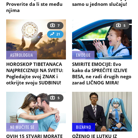
Proverite da li ste među
samo u jednom slučaju!
njima
7
5
21
ASTROLOGIJA
EMOCIJE
HOROSKOP TIBETANACA
SMIRITE EMOCIJE: Evo
NAJPRECIZNIJI NA SVETU:
kako da SPREČITE IZLIVE
Pogledajte svoj ZNAK i
BESA, ne radi drugih nego
otkrijte svoju SUDBINU!
zarad LIČNOG MIRA!
5
NE MUČITE SE
BIZARNO
OVIH 15 STVARI MORATE
OŽENIO JE LUTKU IZ