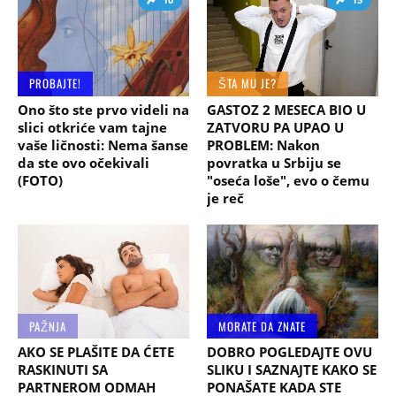
PROBAJTE!
ŠTA MU JE?
Ono što ste prvo videli na
GASTOZ 2 MESECA BIO U
slici otkriće vam tajne
ZATVORU PA UPAO U
vaše ličnosti: Nema šanse
PROBLEM: Nakon
da ste ovo očekivali
povratka u Srbiju se
(FOTO)
"oseća loše", evo o čemu
je reč
PAŽNJA
MORATE DA ZNATE
AKO SE PLAŠITE DA ĆETE
DOBRO POGLEDAJTE OVU
RASKINUTI SA
SLIKU I SAZNAJTE KAKO SE
PARTNEROM ODMAH
PONAŠATE KADA STE