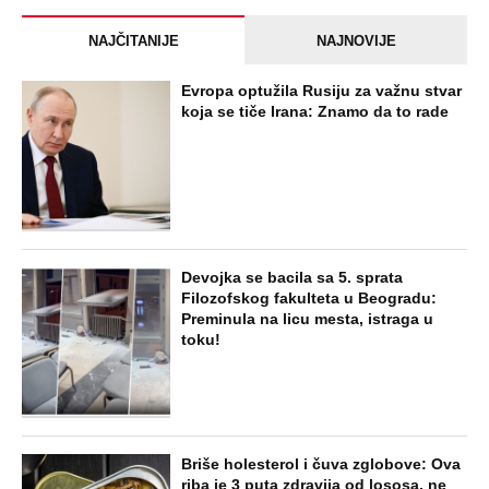
NAJČITANIJE
NAJNOVIJE
Evropa optužila Rusiju za važnu stvar
koja se tiče Irana: Znamo da to rade
Devojka se bacila sa 5. sprata
Filozofskog fakulteta u Beogradu:
Preminula na licu mesta, istraga u
toku!
Briše holesterol i čuva zglobove: Ova
riba je 3 puta zdravija od lososa, ne