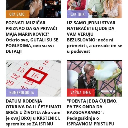
OPA BATO!
LAK TRIK
POZNATI MUZIČAR
UZ SAMO JEDNU STVAR
PRIZNAO DA GA PRIVAČI
NATERAĆETE LJUDE DA
MAJA MARINKOVIĆ!?
VAM VERUJU
Otkrio sve, GUTALI SU SE
BEZUSLOVNO: neće ni
POGLEDIMA, ovo su svi
primetiti, a urezaće im se
DETALJI
u podsvest
NUMEROLOGIJA
VAŽNA TEMA
DATUM ROĐENJA
"POENTA JE DA ČUJEMO,
OTKRIVA DA LI ĆETE IMATI
PA TEK ONDA DA
SREĆE U ŽIVOTU: Ako vam
RAZGOVARAMO":
je ovaj BROJ u KRŠTENICI,
Pedagoškinja o
spremite se ZA ISTINU
ISPRAVNOM PRISTUPU