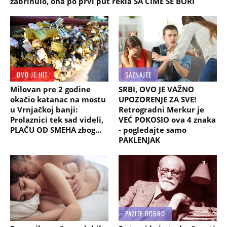
zabrinulo, ona po prvi put rekla SA ČIME SE BORI
OVO JE HIT
SAZNAJTE
Milovan pre 2 godine
SRBI, OVO JE VAŽNO
okačio katanac na mostu
UPOZORENJE ZA SVE!
u Vrnjačkoj banji:
Retrogradni Merkur je
Prolaznici tek sad videli,
VEĆ POKOSIO ova 4 znaka
PLAČU OD SMEHA zbog...
- pogledajte samo
PAKLENJAK
PAZITE DOBRO