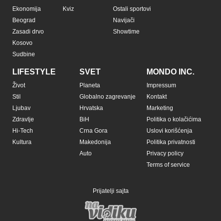
Ekonomija
Kviz
Ostali sportovi
Beograd
Navijači
Zasadi drvo
Showtime
Kosovo
Sudbine
LIFESTYLE
SVET
MONDO INC.
Život
Planeta
Impressum
Stil
Globalno zagrevanje
Kontakt
Ljubav
Hrvatska
Marketing
Zdravlje
BiH
Politika o kolačićima
Hi-Tech
Crna Gora
Uslovi korišćenja
Kultura
Makedonija
Politika privatnosti
Auto
Privacy policy
Terms of service
Prijatelji sajta