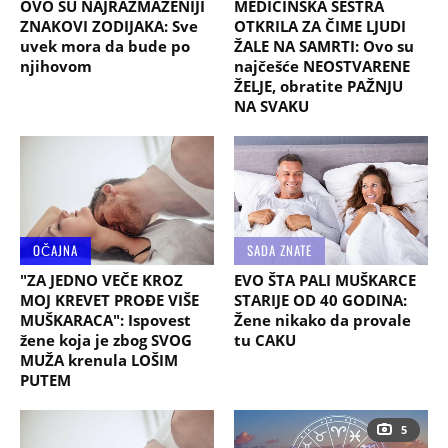
OVO SU NAJRAZMAŽENIJI
MEDICINSKA SESTRA
ZNAKOVI ZODIJAKA: Sve
OTKRILA ZA ČIME LJUDI
uvek mora da bude po
ŽALE NA SAMRTI: Ovo su
njihovom
najčešće NEOSTVARENE
ŽELJE, obratite PAŽNJU
NA SVAKU
OČAJNA
SADA ZNATE
"ZA JEDNO VEČE KROZ
EVO ŠTA PALI MUŠKARCE
MOJ KREVET PROĐE VIŠE
STARIJE OD 40 GODINA:
MUŠKARACA": Ispovest
Žene nikako da provale
žene koja je zbog SVOG
tu CAKU
MUŽA krenula LOŠIM
PUTEM
5