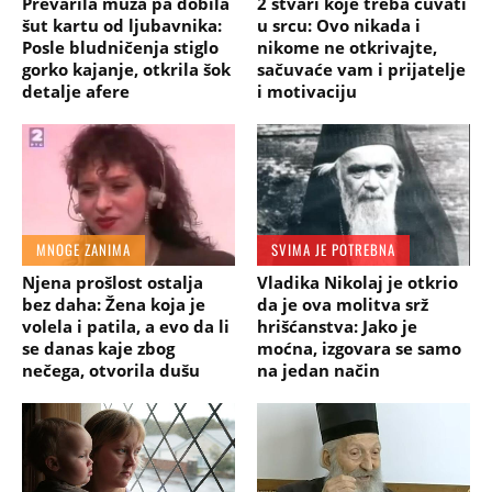
Prevarila muža pa dobila
2 stvari koje treba čuvati
šut kartu od ljubavnika:
u srcu: Ovo nikada i
Posle bludničenja stiglo
nikome ne otkrivajte,
gorko kajanje, otkrila šok
sačuvaće vam i prijatelje
detalje afere
i motivaciju
MNOGE ZANIMA
SVIMA JE POTREBNA
Njena prošlost ostalja
Vladika Nikolaj je otkrio
bez daha: Žena koja je
da je ova molitva srž
volela i patila, a evo da li
hrišćanstva: Jako je
se danas kaje zbog
moćna, izgovara se samo
nečega, otvorila dušu
na jedan način