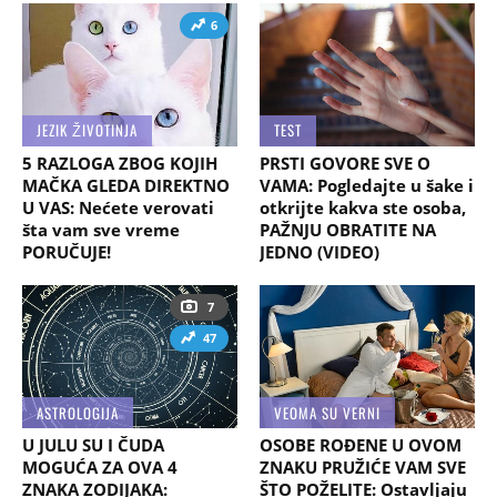
6
JEZIK ŽIVOTINJA
TEST
5 RAZLOGA ZBOG KOJIH
PRSTI GOVORE SVE O
MAČKA GLEDA DIREKTNO
VAMA: Pogledajte u šake i
U VAS: Nećete verovati
otkrijte kakva ste osoba,
šta vam sve vreme
PAŽNJU OBRATITE NA
PORUČUJE!
JEDNO (VIDEO)
7
47
ASTROLOGIJA
VEOMA SU VERNI
U JULU SU I ČUDA
OSOBE ROĐENE U OVOM
MOGUĆA ZA OVA 4
ZNAKU PRUŽIĆE VAM SVE
ZNAKA ZODIJAKA:
ŠTO POŽELITE: Ostavljaju