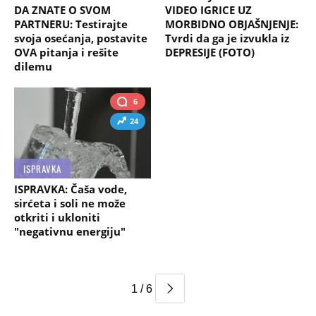
DA ZNATE O SVOM
VIDEO IGRICE UZ
PARTNERU: Testirajte
MORBIDNO OBJAŠNJENJE:
svoja osećanja, postavite
Tvrdi da ga je izvukla iz
OVA pitanja i rešite
DEPRESIJE (FOTO)
dilemu
6
24
ISPRAVKA
ISPRAVKA: Čaša vode,
sirćeta i soli ne može
otkriti i ukloniti
"negativnu energiju"
1 / 6