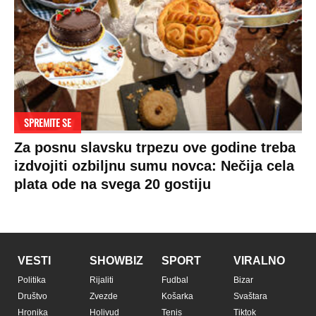
SPREMITE SE
Za posnu slavsku trpezu ove godine treba
izdvojiti ozbiljnu sumu novca: Nečija cela
plata ode na svega 20 gostiju
VESTI
SHOWBIZ
SPORT
VIRALNO
Politika
Rijaliti
Fudbal
Bizar
Društvo
Zvezde
Košarka
Svaštara
Hronika
Holivud
Tenis
Tiktok