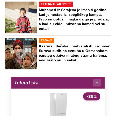
EXTERNAL ARTICLES
Muhamed iz Sarajeva je imao 4 godine
kad je nestao iz izbegličkog kampa:
Prvo su optužili majku da ga je prodala,
a kad su videli prizor na kameri svi su
ćutali
ZABAVA
Kastrirali dečake i pretvarali ih u robove:
Surova sudbina evnuha u Osmanskom
carstvu otkriva mračnu stranu harema,
evo zašto su ih sakatili