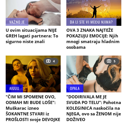
VAŽNO JE
DA LI STE VI MEĐU NJIMA?
U ovim situacijama NIJE
OVA 3 ZNAKA NAJTEŽE
GREH lagati partnera: To
POKAZUJU EMOCIJE: Njih
sigurno niste znali
mnogi smatraju hladnim
osobama
4
5
AIUUU
OPALA
"ČIM MI SPOMENE OVO,
"DODIRIVALA ME JE
ODMAH MI BUDE LOŠE":
SVUDA PO TELU": Pohotna
Muškarac izneo
KOLEGINICA naskočila na
ŠOKANTNE STVARI iz
NJEGA, ovo sa ŽENOM nije
PROŠLOSTI svoje DEVOJKE
DOŽIVEO