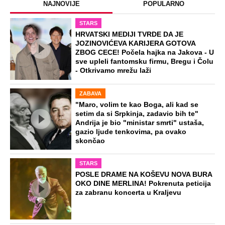
NAJNOVIJE
POPULARNO
STARS
HRVATSKI MEDIJI TVRDE DA JE
JOZINOVIĆEVA KARIJERA GOTOVA
ZBOG CECE! Počela hajka na Jakova - U
sve upleli fantomsku firmu, Bregu i Čolu
- Otkrivamo mrežu laži
ZABAVA
"Maro, volim te kao Boga, ali kad se
setim da si Srpkinja, zadavio bih te"
Andrija je bio "ministar smrti" ustaša,
gazio ljude tenkovima, pa ovako
skončao
STARS
POSLE DRAME NA KOŠEVU NOVA BURA
OKO DINE MERLINA! Pokrenuta peticija
za zabranu koncerta u Kraljevu