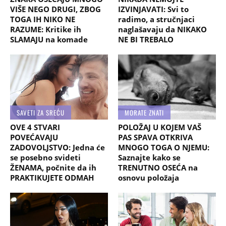
VIŠE NEGO DRUGI, ZBOG
IZVINJAVATI: Svi to
TOGA IH NIKO NE
radimo, a stručnjaci
RAZUME: Kritike ih
naglašavaju da NIKAKO
SLAMAJU na komade
NE BI TREBALO
SAVETI ZA SREĆU
MORATE ZNATI
OVE 4 STVARI
POLOŽAJ U KOJEM VAŠ
POVEĆAVAJU
PAS SPAVA OTKRIVA
ZADOVOLJSTVO: Jedna će
MNOGO TOGA O NJEMU:
se posebno svideti
Saznajte kako se
ŽENAMA, počnite da ih
TRENUTNO OSEĆA na
PRAKTIKUJETE ODMAH
osnovu položaja