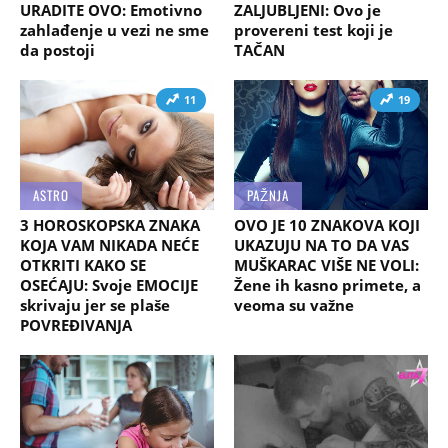
URADITE OVO: Emotivno
ZALJUBLJENI: Ovo je
zahlađenje u vezi ne sme
provereni test koji je
da postoji
TAČAN
11
19
ASTRO
PAŽNJA
3 HOROSKOPSKA ZNAKA
OVO JE 10 ZNAKOVA KOJI
KOJA VAM NIKADA NEĆE
UKAZUJU NA TO DA VAS
OTKRITI KAKO SE
MUŠKARAC VIŠE NE VOLI:
OSEĆAJU: Svoje EMOCIJE
Žene ih kasno primete, a
skrivaju jer se plaše
veoma su važne
POVREĐIVANJA