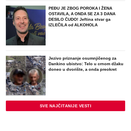
PEĐU JE ZBOG POROKA I ŽENA
OSTAVILA, A ONDA SE ZA 3 DANA
DESILO ČUDO! Jeftina stvar ga
IZLEČILA od ALKOHOLA
Jezivo priznanje osumnjičenog za
Dankino ubistvo: Telo u crnom džaku
doneo u dvorište, a onda preokret
SVE NAJČITANIJE VESTI