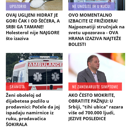
UPOZORIO
NE UNOSITE IH U KUĆU!
OVAJ UGLJENI HIDRAT JE
OVO MOMENTALNO
GORI ČAK I OD ŠEĆERA, A
IZBACITE IZ FRIŽIDERA!
SRBI GA TAMANE!
Najpoznatiji stručnjak na
Holesterol nije NAJGORE
svetu upozorava - OVA
što izaziva
HRANA IZAZIVA NAJTEŽE
BOLESTI
SRAMOTA
NE ZANEMARUJTE SIMPTOME
Ženi oboleloj od
AKO ČESTO MOKRITE,
dijabetesa pozlilo u
OBRATITE PAŽNJU: U
prodavnici: Počele da joj
Srbiji, "tihi ubica" razara
ispadaju namirnice iz
više od 700.000 ljudi,
ruku, prodavačica
JEZIVE POSLEDICE
ŠOKIRALA