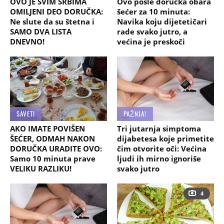
OVO JE SVIM SRBIMA
Ovo posle doručka obara
OMILJENI DEO DORUČKA:
šećer za 10 minuta:
Ne slute da su štetna i
Navika koju dijetetičari
SAMO DVA LISTA
rade svako jutro, a
DNEVNO!
većina je preskoči
SAVETI
PAŽNJA!
AKO IMATE POVIŠEN
Tri jutarnja simptoma
ŠEĆER, ODMAH NAKON
dijabetesa koje primetite
DORUČKA URADITE OVO:
čim otvorite oči: Većina
Samo 10 minuta prave
ljudi ih mirno ignoriše
VELIKU RAZLIKU!
svako jutro
4