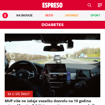
NAJNOVIJE
VESTI
SHOWBIZ
SPORT
DIJABETES
DA LI STE ZNALI?
MUP više ne izdaje vozačku dozvolu na 10 godina