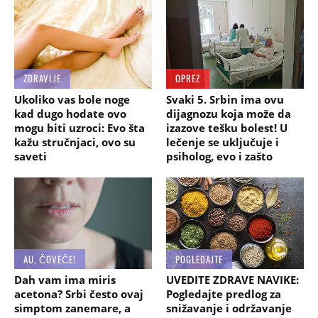
ZDRAVLJE
OPREZ
Ukoliko vas bole noge
Svaki 5. Srbin ima ovu
kad dugo hodate ovo
dijagnozu koja može da
mogu biti uzroci: Evo šta
izazove tešku bolest! U
kažu stručnjaci, ovo su
lečenje se uključuje i
saveti
psiholog, evo i zašto
AU, ČOVEČE!
POGLEDAJTE
Dah vam ima miris
UVEDITE ZDRAVE NAVIKE:
acetona? Srbi često ovaj
Pogledajte predlog za
simptom zanemare, a
snižavanje i održavanje