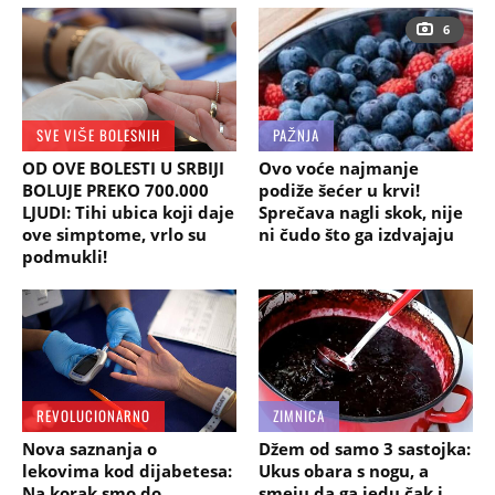
6
SVE VIŠE BOLESNIH
PAŽNJA
OD OVE BOLESTI U SRBIJI
Ovo voće najmanje
BOLUJE PREKO 700.000
podiže šećer u krvi!
LJUDI: Tihi ubica koji daje
Sprečava nagli skok, nije
ove simptome, vrlo su
ni čudo što ga izdvajaju
podmukli!
REVOLUCIONARNO
ZIMNICA
Nova saznanja o
Džem od samo 3 sastojka:
lekovima kod dijabetesa:
Ukus obara s nogu, a
Na korak smo do
smeju da ga jedu čak i