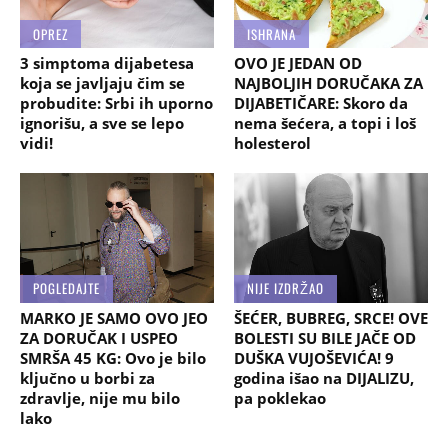
OPREZ
ISHRANA
3 simptoma dijabetesa
OVO JE JEDAN OD
koja se javljaju čim se
NAJBOLJIH DORUČAKA ZA
probudite: Srbi ih uporno
DIJABETIČARE: Skoro da
ignorišu, a sve se lepo
nema šećera, a topi i loš
vidi!
holesterol
POGLEDAJTE
NIJE IZDRŽAO
MARKO JE SAMO OVO JEO
ŠEĆER, BUBREG, SRCE! OVE
ZA DORUČAK I USPEO
BOLESTI SU BILE JAČE OD
SMRŠA 45 KG: Ovo je bilo
DUŠKA VUJOŠEVIĆA! 9
ključno u borbi za
godina išao na DIJALIZU,
zdravlje, nije mu bilo
pa poklekao
lako