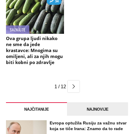
34
SAZNAJTE
Ova grupa ljudi nikako
ne sme da jede
krastavce: Mnogima su
omiljeni, ali za njih mogu
biti kobni po zdravlje
1 / 12
NAJČITANIJE
NAJNOVIJE
Evropa optužila Rusiju za važnu stvar
koja se tiče Irana: Znamo da to rade