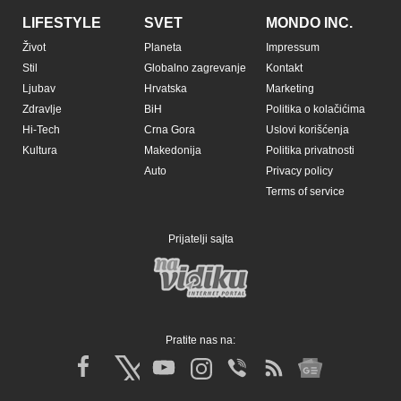
LIFESTYLE
SVET
MONDO INC.
Život
Planeta
Impressum
Stil
Globalno zagrevanje
Kontakt
Ljubav
Hrvatska
Marketing
Zdravlje
BiH
Politika o kolačićima
Hi-Tech
Crna Gora
Uslovi korišćenja
Kultura
Makedonija
Politika privatnosti
Auto
Privacy policy
Terms of service
Prijatelji sajta
Pratite nas na: