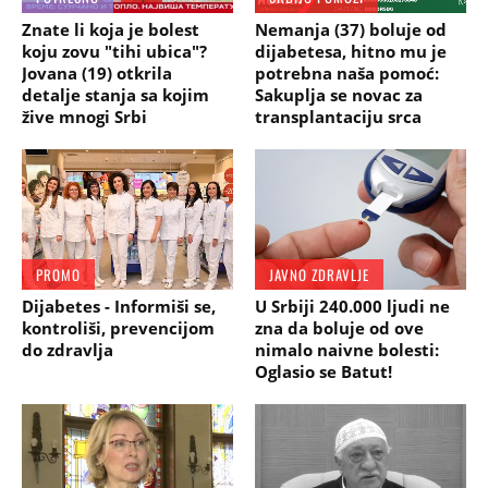
Znate li koja je bolest
Nemanja (37) boluje od
koju zovu "tihi ubica"?
dijabetesa, hitno mu je
Jovana (19) otkrila
potrebna naša pomoć:
detalje stanja sa kojim
Sakuplja se novac za
žive mnogi Srbi
transplantaciju srca
PROMO
JAVNO ZDRAVLJE
Dijabetes - Informiši se,
U Srbiji 240.000 ljudi ne
kontroliši, prevencijom
zna da boluje od ove
do zdravlja
nimalo naivne bolesti:
Oglasio se Batut!