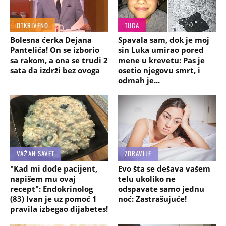
OTKRIVENO
TUGA
Bolesna ćerka Dejana
Spavala sam, dok je moj
Pantelića! On se izborio
sin Luka umirao pored
sa rakom, a ona se trudi 2
mene u krevetu: Pas je
sata da izdrži bez ovoga
osetio njegovu smrt, i
odmah je...
VAŽAN SAVET
ZDRAVLJE
"Kad mi dođe pacijent,
Evo šta se dešava vašem
napišem mu ovaj
telu ukoliko ne
recept": Endokrinolog
odspavate samo jednu
(83) Ivan je uz pomoć 1
noć: Zastrašujuće!
pravila izbegao dijabetes!