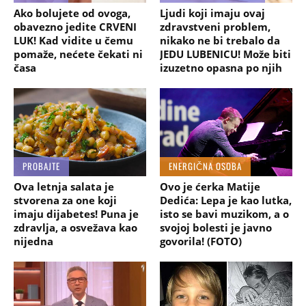
Ako bolujete od ovoga,
Ljudi koji imaju ovaj
obavezno jedite CRVENI
zdravstveni problem,
LUK! Kad vidite u čemu
nikako ne bi trebalo da
pomaže, nećete čekati ni
JEDU LUBENICU! Može biti
časa
izuzetno opasna po njih
PROBAJTE
ENERGIČNA OSOBA
Ova letnja salata je
Ovo je ćerka Matije
stvorena za one koji
Dedića: Lepa je kao lutka,
imaju dijabetes! Puna je
isto se bavi muzikom, a o
zdravlja, a osvežava kao
svojoj bolesti je javno
nijedna
govorila! (FOTO)