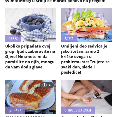
svima: Mnogi u Srbiji će morati ponovo na pregled!
OPREZ
ŠTETA
Ukoliko pripadate ovoj
Omiljeni deo sedviča je
grupi ljudi, zaboravite na
jako štetan, samo 2
šljive! Ne smete ni da
kriške ovoga i u
pomislite na njih, mnogu
problemu ste: Trujete se
da vam dođu glave
svaki dan, slede i
posledice!
4
ISHRANA
BITNO JE DA ZNATE