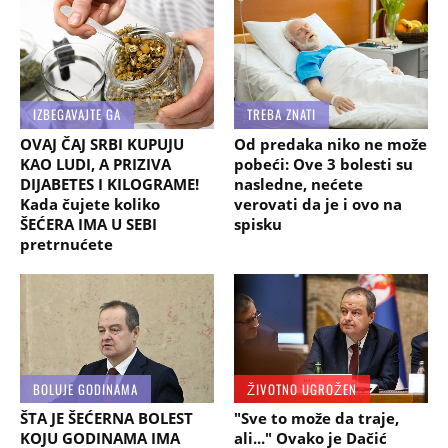
IZBEGAVAJTE GA
TREBA ZNATI
OVAJ ČAJ SRBI KUPUJU
Od predaka niko ne može
KAO LUDI, A PRIZIVA
pobeći: Ove 3 bolesti su
DIJABETES I KILOGRAME!
nasledne, nećete
Kada čujete koliko
verovati da je i ovo na
ŠEĆERA IMA U SEBI
spisku
pretrnućete
BOLUJE GODINAMA
ŽIVOTNO UGROŽEN
ŠTA JE ŠEĆERNA BOLEST
"Sve to može da traje,
KOJU GODINAMA IMA
ali..." Ovako je Dačić