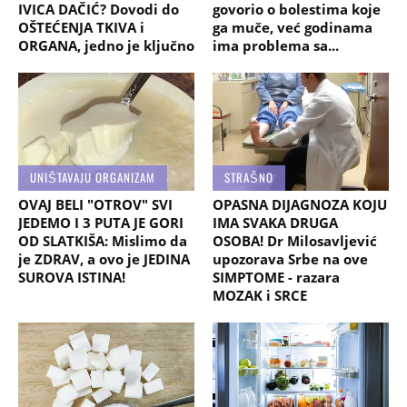
IVICA DAČIĆ? Dovodi do
govorio o bolestima koje
OŠTEĆENJA TKIVA i
ga muče, već godinama
ORGANA, jedno je ključno
ima problema sa...
UNIŠTAVAJU ORGANIZAM
STRAŠNO
OVAJ BELI "OTROV" SVI
OPASNA DIJAGNOZA KOJU
JEDEMO I 3 PUTA JE GORI
IMA SVAKA DRUGA
OD SLATKIŠA: Mislimo da
OSOBA! Dr Milosavljević
je ZDRAV, a ovo je JEDINA
upozorava Srbe na ove
SUROVA ISTINA!
SIMPTOME - razara
MOZAK i SRCE