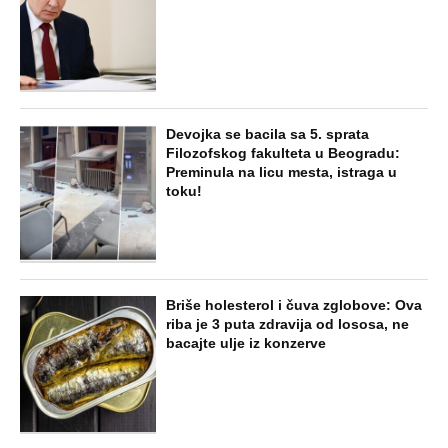
Devojka se bacila sa 5. sprata
Filozofskog fakulteta u Beogradu:
Preminula na licu mesta, istraga u
toku!
Briše holesterol i čuva zglobove: Ova
riba je 3 puta zdravija od lososa, ne
bacajte ulje iz konzerve