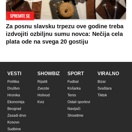
SPREMITE SE
Za posnu slavsku trpezu ove godine treba
izdvojiti ozbiljnu sumu novca: Nečija cela
plata ode na svega 20 gostiju
VESTI
SHOWBIZ
SPORT
VIRALNO
Politika
Rijaliti
Fudbal
Bizar
Društvo
Zvezde
Košarka
Svaštara
Hronika
Holivud
Tenis
Tiktok
Ekonomija
Kviz
Ostali sportovi
Beograd
Navijači
Zasadi drvo
Showtime
Kosovo
Sudbine