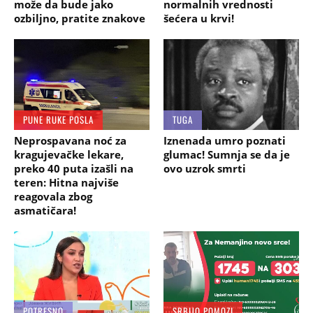
može da bude jako
normalnih vrednosti
ozbiljno, pratite znakove
šećera u krvi!
PUNE RUKE POSLA
TUGA
Neprospavana noć za
Iznenada umro poznati
kragujevačke lekare,
glumac! Sumnja se da je
preko 40 puta izašli na
ovo uzrok smrti
teren: Hitna najviše
reagovala zbog
asmatičara!
POTRESNO
SRBIJO POMOZI