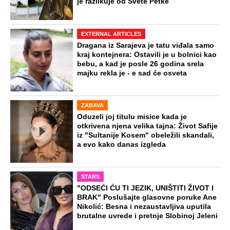
je razlikuje od Svete Petke
EXTERNAL ARTICLES
Dragana iz Sarajeva je tatu viđala samo
kraj kontejnera: Ostavili je u bolnici kao
bebu, a kad je posle 26 godina srela
majku rekla je - e sad će osveta
ZABAVA
Oduzeli joj titulu misice kada je
otkrivena njena velika tajna: Život Safije
iz "Sultanije Kosem" obeležili skandali,
a evo kako danas izgleda
STARS
"ODSEĆI ĆU TI JEZIK, UNIŠTITI ŽIVOT I
BRAK" Poslušajte glasovne poruke Ane
Nikolić: Besna i nezaustavljiva uputila
brutalne uvrede i pretnje Slobinoj Jeleni