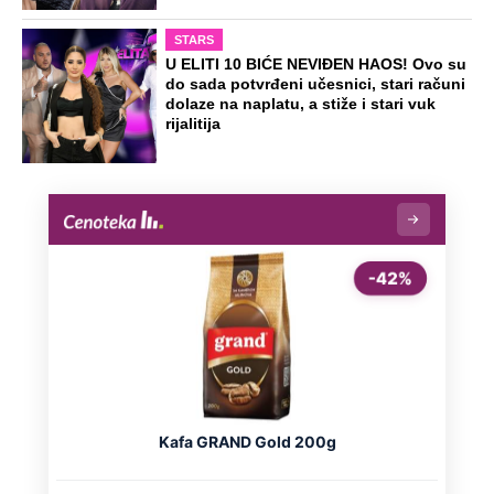
STARS
U ELITI 10 BIĆE NEVIĐEN HAOS! Ovo su
do sada potvrđeni učesnici, stari računi
dolaze na naplatu, a stiže i stari vuk
rijalitija