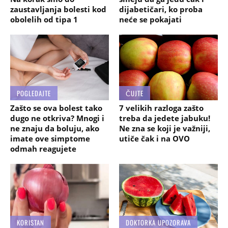
zaustavljanja bolesti kod
dijabetičari, ko proba
obolelih od tipa 1
neće se pokajati
POGLEDAJTE
ČUJTE
Zašto se ova bolest tako
7 velikih razloga zašto
dugo ne otkriva? Mnogi i
treba da jedete jabuku!
ne znaju da boluju, ako
Ne zna se koji je važniji,
imate ove simptome
utiče čak i na OVO
odmah reagujete
KORISTAN
DOKTORKA UPOZORAVA