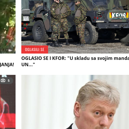
OGLASILI SE
OGLASIO SE I KFOR: "U skladu sa svojim man
IJANJA!
UN..."
5