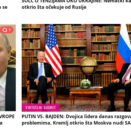
ŠOLC O TENZIJAMA OKO UKRAJINE: Nemački ka
a se
otkrio šta očekuje od Rusije
1
VIRTUELNI SUSRET
EVROPE
PUTIN VS. BAJDEN: Dvojica lidera danas razgov
ra
problemima, Kremlj otkrio šta Moskva nudi S