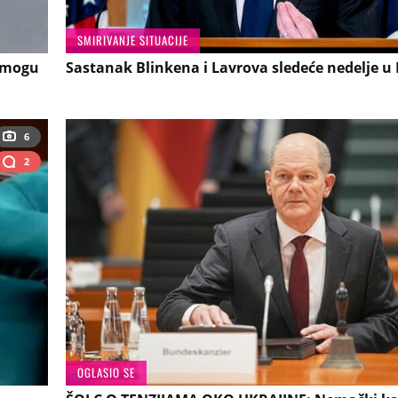
SMIRIVANJE SITUACIJE
i mogu
Sastanak Blinkena i Lavrova sledeće nedelje u 
6
2
OGLASIO SE