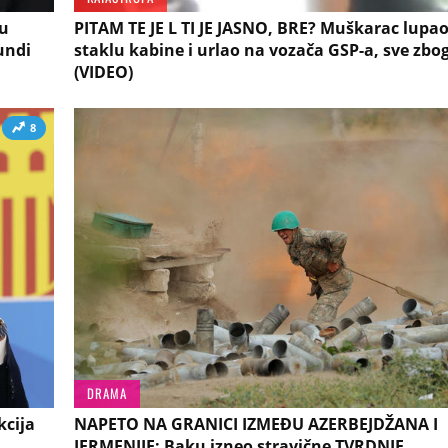
u
PITAM TE JE L TI JE JASNO, BRE? Muškarac lupa
undi
staklu kabine i urlao na vozača GSP-a, sve zbo
(VIDEO)
8
DRAMA
kcija
NAPETO NA GRANICI IZMEĐU AZERBEJDŽANA I
JERMENIJE: Baku izneo stravične TVRDNJE