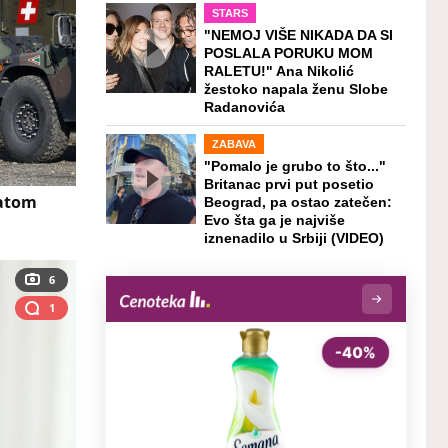
STARS
"NEMOJ VIŠE NIKADA DA SI
POSLALA PORUKU MOM
RALETU!" Ana Nikolić
žestoko napala ženu Slobe
Radanovića
ZABAVA
"Pomalo je grubo to što..."
Britanac prvi put posetio
datom
Beograd, pa ostao zatečen:
Evo šta ga je najviše
iznenadilo u Srbiji (VIDEO)
6
1