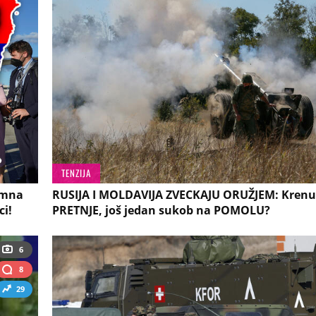
TENZIJA
emna
RUSIJA I MOLDAVIJA ZVECKAJU ORUŽJEM: Krenu
ci!
PRETNJE, još jedan sukob na POMOLU?
6
8
29