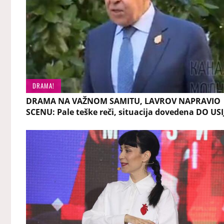
DRAMA!
DRAMA NA VAŽNOM SAMITU, LAVROV NAPRAVIO
SCENU: Pale teške reči, situacija dovedena DO US