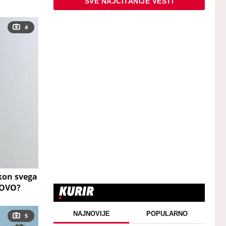
SVE NAJČITANIJE VESTI
4
kon svega
a OVO?
NAJNOVIJE
POPULARNO
5