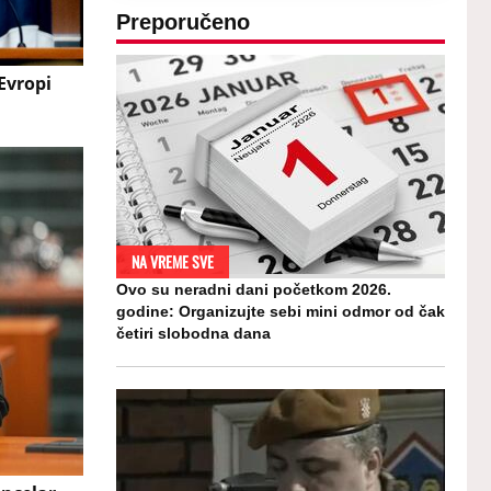
Preporučeno
Evropi
NA VREME SVE
Ovo su neradni dani početkom 2026.
godine: Organizujte sebi mini odmor od čak
četiri slobodna dana