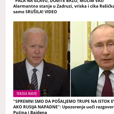
"PALA NA GLAVU, DOĐITE BRZO, MOLIM VAS!"
Alarmantno stanje u Zadruzi, vriska i cika Rešićk
samo SRUŠILA! VIDEO
TENZIJA RASTE
"SPREMNI SMO DA POŠALJEMO TRUPE NA ISTOK 
AKO RUSIJA NAPADNE": Upozorenje uoči razgovo
Putina i Bajdena