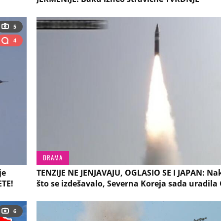
5
4
DRAMA
je
TENZIJE NE JENJAVAJU, OGLASIO SE I JAPAN: Na
ETE!
što se izdešavalo, Severna Koreja sada uradil
6