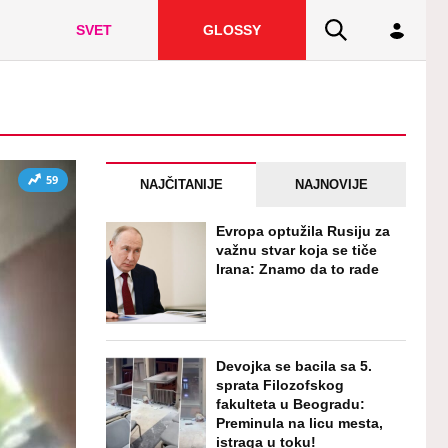
SVET
GLOSSY
59
NAJČITANIJE
NAJNOVIJE
Evropa optužila Rusiju za
važnu stvar koja se tiče
Irana: Znamo da to rade
Devojka se bacila sa 5.
sprata Filozofskog
fakulteta u Beogradu:
Preminula na licu mesta,
istraga u toku!