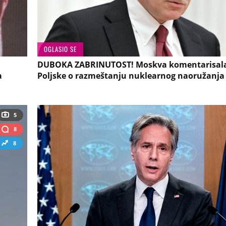
OGLASIO SE
DUBOKA ZABRINUTOST! Moskva komentarisala
a
Poljske o razmeštanju nuklearnog naoružanja
5
8
8