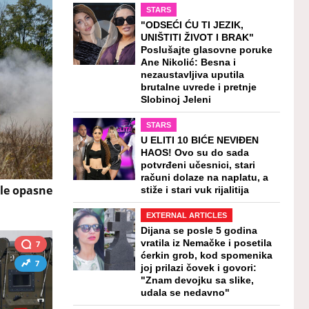
STARS
"ODSEĆI ĆU TI JEZIK,
UNIŠTITI ŽIVOT I BRAK"
Poslušajte glasovne poruke
Ane Nikolić: Besna i
nezaustavljiva uputila
brutalne uvrede i pretnje
Slobinoj Jeleni
STARS
U ELITI 10 BIĆE NEVIĐEN
HAOS! Ovo su do sada
potvrđeni učesnici, stari
računi dolaze na naplatu, a
le opasne
stiže i stari vuk rijalitija
EXTERNAL ARTICLES
Dijana se posle 5 godina
vratila iz Nemačke i posetila
7
ćerkin grob, kod spomenika
7
joj prilazi čovek i govori:
"Znam devojku sa slike,
udala se nedavno"