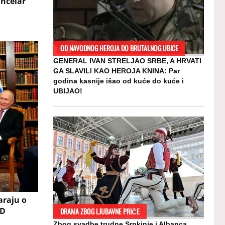
ncelar
OD NAVODNOG HEROJA DO BRUTALNOG UBICE
GENERAL IVAN STRELJAO SRBE, A HRVATI
GA SLAVILI KAO HEROJA KNINA: Par
godina kasnije išao od kuće do kuće i
UBIJAO!
araju o
AD
DRAMA ZBOG LJUBAVNE PRIČE
Zbog svadbe trudne Srpkinje i Albanca