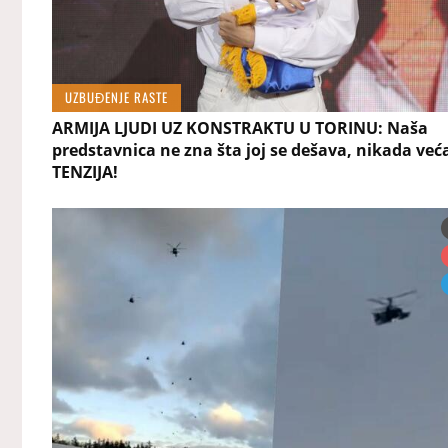
UZBUĐENJE RASTE
ARMIJA LJUDI UZ KONSTRAKTU U TORINU: Naša
predstavnica ne zna šta joj se dešava, nikada već
TENZIJA!