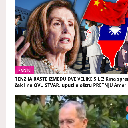
NAPETO
TENZIJA RASTE IZMEĐU DVE VELIKE SILE! Kina spr
čak i na OVU STVAR, uputila oštru PRETNJU Ameri