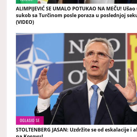
ALIMPIJEVIĆ SE UMALO POTUKAO NA MEČU! Ušao 
sukob sa Turčinom posle poraza u poslednjoj sek
(VIDEO)
OGLASIO SE
STOLTENBERG JASAN: Uzdržite se od eskalacije i a
na Kosovu!