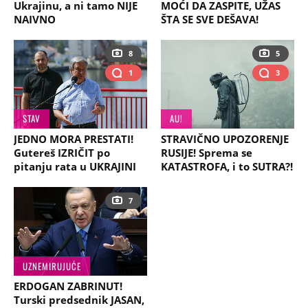
Ukrajinu, a ni tamo NIJE
MOĆI DA ZASPITE, UŽAS
NAIVNO
ŠTA SE SVE DEŠAVA!
8
5
1
3
STAV
AU!
JEDNO MORA PRESTATI!
STRAVIČNO UPOZORENJE
Gutereš IZRIČIT po
RUSIJE! Sprema se
pitanju rata u UKRAJINI
KATASTROFA, i to SUTRA?!
7
UZNEMIRUJUĆE
ERDOGAN ZABRINUT!
Turski predsednik JASAN,