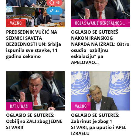
45
45
VAŽNO
OGLAŠAVANJE GENERALNOG SEKRETARA UN
PREDSEDNIK VUČIĆ NA
OGLASIO SE GUTEREŠ
SEDNICI SAVETA
NAKON IRANSKOG
BEZBEDNOSTI UN: Srbija
NAPADA NA IZRAEL: Oštro
ispunila sve stavke, 11
osudio "ozbiljnu
godina čekamo
eskalaciju" pa
APELOVAO...
RAT U GAZI
VAŽNO
OGLASIO SE GUTEREŠ:
OGLASIO SE GUTEREŠ:
Ozbiljno ŽALI zbog JEDNE
Zabrinut je zbog 1
STVARI!
STVARI, pa uputio i APEL
IZRAELU