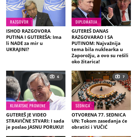
RAZGOVOR
DIPLOMATIJA
ISHOD RAZGOVORA
GUTEREŠ DANAS
PUTINA I GUTEREŠA: Ima
RAZGOVARAO I SA
li NADE za mir u
PUTINOM: Najvažnija
UKRAJINI?
tema bila nuklearka u
Zaporožju, a ovo su rešili
oko žitarica!
6
7
KLIMATSKE PROMENE
SEDNICA
GUTEREŠ JE VIDEO
OTVORENA 77. SEDNICA
STRAVIČNE STVARI: I sada
UN: Tokom zasedanja će
je poslao JASNU PORUKU!
obratiti i VUČIĆ