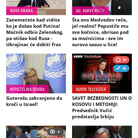
NOVA DRAMA
AU, KAKVE REČI!
Zanemećete kad vidite
Šta ovo Medvedev reče,
ko je došao kod Putina!
jel realno? Popustile mu
Moćnik odbio Zelenskog,
sve kočnice, obrisao pod
pa otišao kod Rusa -
sa moćnicima - sve im
Ukrajinac će dobiti fras
surovo sasuo u lice!
26
26
NEPOŽELJNA OSOBA
KURIR TELEVIZIJA
Guterešu zabranjeno da
SAVET BEZBEDNOSTI UN O
kroči u Izrael!
KOSOVU I METOHIJI:
Predsednik Vučić
predstavlja Srbiju
4