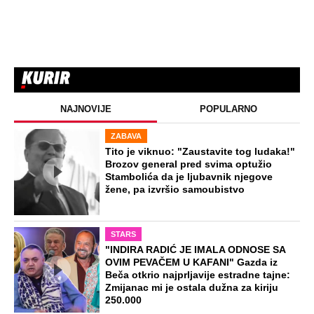
NAJNOVIJE
POPULARNO
ZABAVA
Tito je viknuo: "Zaustavite tog ludaka!"
Brozov general pred svima optužio
Stambolića da je ljubavnik njegove
žene, pa izvršio samoubistvo
STARS
"INDIRA RADIĆ JE IMALA ODNOSE SA
OVIM PEVAČEM U KAFANI" Gazda iz
Beča otkrio najprljavije estradne tajne:
Zmijanac mi je ostala dužna za kiriju
250.000