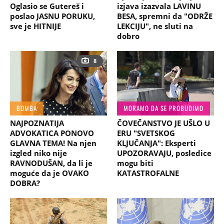
Oglasio se Gutereš i
izjava izazvala LAVINU
poslao JASNU PORUKU,
BESA, spremni da "ODRŽE
sve je HITNIJE
LEKCIJU", ne sluti na
dobro
8
BOMBA
MORAMO DA SE PROBUDIMO
NAJPOZNATIJA
ČOVEČANSTVO JE UŠLO U
ADVOKATICA PONOVO
ERU "SVETSKOG
GLAVNA TEMA! Na njen
KLJUČANJA": Eksperti
izgled niko nije
UPOZORAVAJU, posledice
RAVNODUŠAN, da li je
mogu biti
moguće da je OVAKO
KATASTROFALNE
DOBRA?