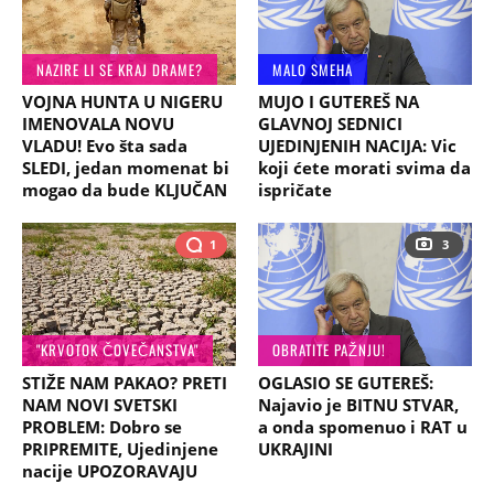
NAZIRE LI SE KRAJ DRAME?
MALO SMEHA
VOJNA HUNTA U NIGERU
MUJO I GUTEREŠ NA
IMENOVALA NOVU
GLAVNOJ SEDNICI
VLADU! Evo šta sada
UJEDINJENIH NACIJA: Vic
SLEDI, jedan momenat bi
koji ćete morati svima da
mogao da bude KLJUČAN
ispričate
1
3
"KRVOTOK ČOVEČANSTVA"
OBRATITE PAŽNJU!
STIŽE NAM PAKAO? PRETI
OGLASIO SE GUTEREŠ:
NAM NOVI SVETSKI
Najavio je BITNU STVAR,
PROBLEM: Dobro se
a onda spomenuo i RAT u
PRIPREMITE, Ujedinjene
UKRAJINI
nacije UPOZORAVAJU