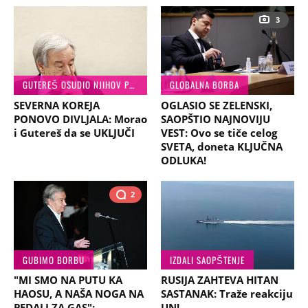
3
GUTEREŠ OSUDIO NJIHOV POTEZ
GLOBALNA BORBA
SEVERNA KOREJA
OGLASIO SE ZELENSKI,
PONOVO DIVLJALA: Morao
SAOPŠTIO NAJNOVIJU
i Gutereš da se UKLJUČI
VEST: Ovo se tiče celog
SVETA, doneta KLJUČNA
ODLUKA!
2
GUBIMO BORBU
IZDALI SAOPŠTENJE
"MI SMO NA PUTU KA
RUSIJA ZAHTEVA HITAN
HAOSU, A NAŠA NOGA NA
SASTANAK: Traže reakciju
PEDALI ZA GAS":
UN!