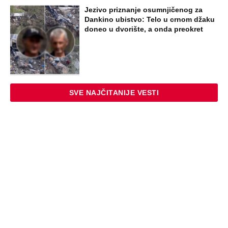
Jezivo priznanje osumnjičenog za
Dankino ubistvo: Telo u crnom džaku
doneo u dvorište, a onda preokret
SVE NAJČITANIJE VESTI