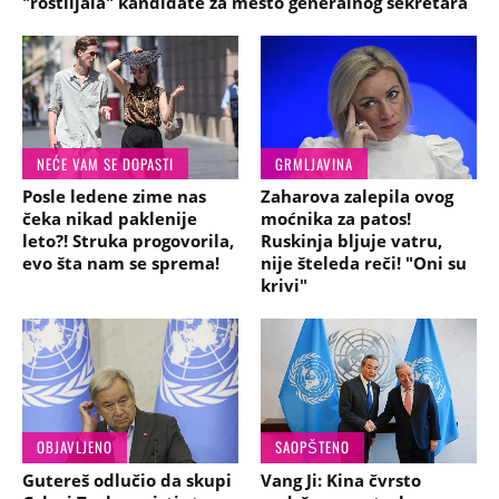
"roštiljala" kandidate za mesto generalnog sekretara
NEĆE VAM SE DOPASTI
GRMLJAVINA
Posle ledene zime nas
Zaharova zalepila ovog
čeka nikad paklenije
moćnika za patos!
leto?! Struka progovorila,
Ruskinja bljuje vatru,
evo šta nam se sprema!
nije šteleda reči! "Oni su
krivi"
OBJAVLJENO
SAOPŠTENO
Gutereš odlučio da skupi
Vang Ji: Kina čvrsto