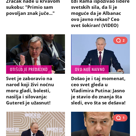
Zračak nade u krvavom
Edi Rama ispozivao lidere
sukobu: "Primio sam
svetskih sila, da li je
povoljan znak juče..."
moguće da je Albanac
ovo javno rekao? Ceo
svet šokiran! (VIDEO)
2
OTIŠLO JE PREDALEKO
OVO NIJE NAIVNO
Svet je zaboravio na
Došao je i taj momenat,
narod koji živi noćnu
ceo svet gleda u
moru gladi, bolesti,
Vladimira Putina: Jasno
nasilja i silovanja:
je stavio do znanja šta
Gutereš je užasnut!
sledi, evo šta se dešava!
1