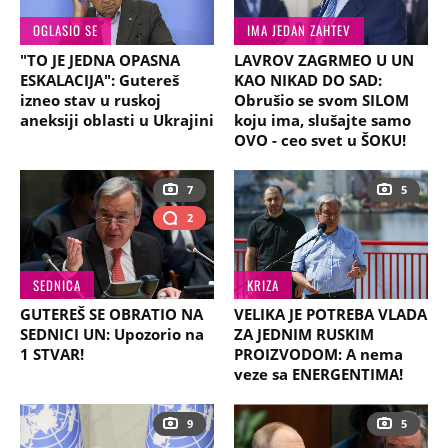
OGLASIO SE
IMA JEDAN ZAHTEV
"TO JE JEDNA OPASNA
LAVROV ZAGRMEO U UN
ESKALACIJA": Gutereš
KAO NIKAD DO SAD:
izneo stav u ruskoj
Obrušio se svom SILOM
aneksiji oblasti u Ukrajini
koju ima, slušajte samo
OVO - ceo svet u ŠOKU!
7
5
2
SEDNICA
KRIZA
GUTEREŠ SE OBRATIO NA
VELIKA JE POTREBA VLADA
SEDNICI UN: Upozorio na
ZA JEDNIM RUSKIM
1 STVAR!
PROIZVODOM: A nema
veze sa ENERGENTIMA!
9
5