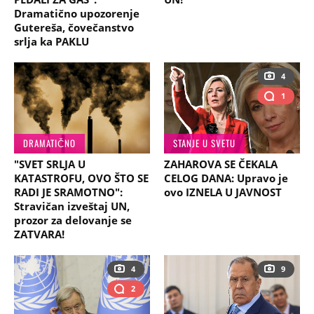
Dramatično upozorenje
Gutereša, čovečanstvo
srlja ka PAKLU
4
1
DRAMATIČNO
STANJE U SVETU
"SVET SRLJA U
ZAHAROVA SE ČEKALA
KATASTROFU, OVO ŠTO SE
CELOG DANA: Upravo je
RADI JE SRAMOTNO":
ovo IZNELA U JAVNOST
Stravičan izveštaj UN,
prozor za delovanje se
ZATVARA!
4
9
2