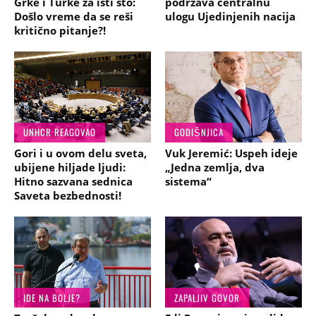
Grke i Turke za isti sto:
podržava centralnu
Došlo vreme da se reši
ulogu Ujedinjenih nacija
kritično pitanje?!
UNHCR REAGOVAO
GODIŠNJICA
Gori i u ovom delu sveta,
Vuk Jeremić: Uspeh ideje
ubijene hiljade ljudi:
„Jedna zemlja, dva
Hitno sazvana sednica
sistema“
Saveta bezbednosti!
IDE NA BOLJE?
ZAPALJIV GOVOR