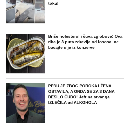
toku!
Briše holesterol i čuva zglobove: Ova
riba je 3 puta zdravija od lososa, ne
bacajte ulje iz konzerve
PEĐU JE ZBOG POROKA I ŽENA
OSTAVILA, A ONDA SE ZA 3 DANA
DESILO ČUDO! Jeftina stvar ga
IZLEČILA od ALKOHOLA