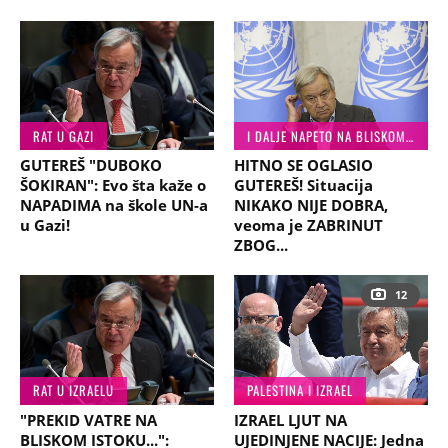
RAT U GAZI
I DALJE NAPETO NA BLISKOM ISTOKU
GUTEREŠ "DUBOKO
HITNO SE OGLASIO
ŠOKIRAN": Evo šta kaže o
GUTEREŠ! Situacija
NAPADIMA na škole UN-a
NIKAKO NIJE DOBRA,
u Gazi!
veoma je ZABRINUT
ZBOG...
12
RAT U IZRAELU
PALESTINA I IZRAEL
"PREKID VATRE NA
IZRAEL LJUT NA
BLISKOM ISTOKU...":
UJEDINJENE NACIJE: Jedna