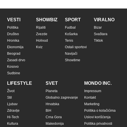
VESTI
SHOWBIZ
SPORT
VIRALNO
Politika
Rijaliti
Fudbal
Bizar
Društvo
Zvezde
Košarka
Svaštara
Hronika
Holivud
Tenis
Tiktok
Ekonomija
Kviz
Ostali sportovi
Beograd
Navijači
Zasadi drvo
Showtime
Kosovo
Sudbine
LIFESTYLE
SVET
MONDO INC.
Život
Planeta
Impressum
Stil
Globalno zagrevanje
Kontakt
Ljubav
Hrvatska
Marketing
Zdravlje
BiH
Politika o kolačićima
Hi-Tech
Crna Gora
Uslovi korišćenja
Kultura
Makedonija
Politika privatnosti