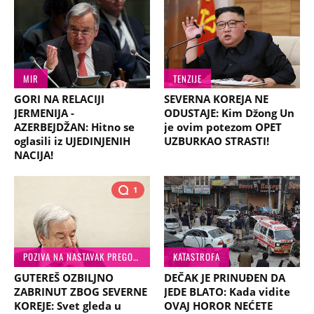
MIR
TENZIJE
GORI NA RELACIJI
SEVERNA KOREJA NE
JERMENIJA -
ODUSTAJE: Kim Džong Un
AZERBEJDŽAN: Hitno se
je ovim potezom OPET
oglasili iz UJEDINJENIH
UZBURKAO STRASTI!
NACIJA!
1
POZIVA NA NASTAVAK PREGOVORA
KATASTROFA
GUTEREŠ OZBILJNO
DEČAK JE PRINUĐEN DA
ZABRINUT ZBOG SEVERNE
JEDE BLATO: Kada vidite
KOREJE: Svet gleda u
OVAJ HOROR NEĆETE