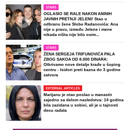
STARS
OGLASIO SE RALE NAKON ANINIH
JAVNIH PRETNJI JELENI! Stao u
odbranu žene Slobe Radanovića: Ana
nije u pravu, između Jelene i mene
nikada ništa nije bilo osim...
STARS
ŽENA SERGEJA TRIFUNOVIĆA PALA
ZBOG SAKOA OD 8.000 DINARA:
Otkrivamo nove detalje krađe u šoping
centru - Isidori preti kazna do 3 godine
zatvora
EXTERNAL ARTICLES
Marijanu je otac poslao u manastir
zajedno sa delom nasledstva: 14 godina
bila zazidana u sobici, ali je u tajnosti
decu rađala