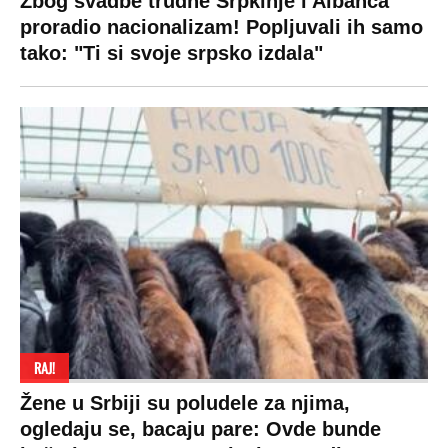
Zbog svadbe trudne Srpkinje i Albanca
proradio nacionalizam! Popljuvali ih samo
tako: "Ti si svoje srpsko izdala"
RAJ!
Žene u Srbiji su poludele za njima,
ogledaju se, bacaju pare: Ovde bunde