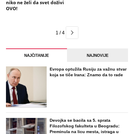
niko ne želi da svet doživi
OVO!
1 / 4
NAJČITANIJE
NAJNOVIJE
Evropa optužila Rusiju za važnu stvar
koja se tiče Irana: Znamo da to rade
Devojka se bacila sa 5. sprata
Filozofskog fakulteta u Beogradu:
Preminula na licu mesta, istraga u