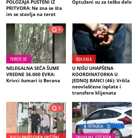
POLOŽAJA PUŠTENI IZ
Optuženi su za teško delo
PRITVORA: Ne zna se šta
im se stavlja na teret
1
TERETE SE
DOLIJALA
NELEGALNA SEČA ŠUME
U NIŠU UHAPŠENA
VREDNE 36.000 EVRA:
KOORDINATORKA U
Krivci šumari iz Berana
JEDNOJ BANCI (46): Vršila
neovlaščene isplate i
transfere klijenata
1
BIVŠI PREDSEDNIK OPŠTINE PALILULA
TRGOVINA UTICAJEM