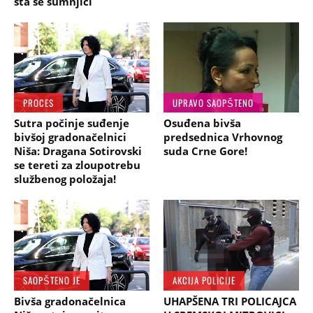
šta se sumnjiči
PROCES
UPRAVO SAOPŠTENO
Sutra počinje suđenje
Osuđena bivša
bivšoj gradonačelnici
predsednica Vrhovnog
Niša: Dragana Sotirovski
suda Crne Gore!
se tereti za zloupotrebu
službenog položaja!
SAOPŠTENO JE
AKCIJA POLICIJE
Bivša gradonačelnica
UHAPŠENA TRI POLICAJCA