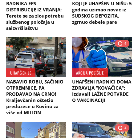
RADNIKA EPS
KOJI JE UHAPŠEN U NIŠU: 5
DISTRIBUCIJE IZ VRANJA:
godina uzimao novac iz
Terete se za zloupotrebu
SUDSKOG DEPOZITA,
službenog položaja u
zgrnuo debele pare
saizvršilaštvu
4
UHAPŠEN JE
AKCIJA POLICIJE
NABAVIO ROBU, SAČINIO
UHAPŠENI RADNICI DOMA
OTPREMNICE, PA
ZDRAVLJA "KOVAČICA":
PRODAVAO NA CRNO!
Izdavali LAŽNE POTVRDE
Kraljevčanin oštetio
O VAKCINACIJI
preduzeće u Kovinu za
više od MILION
4