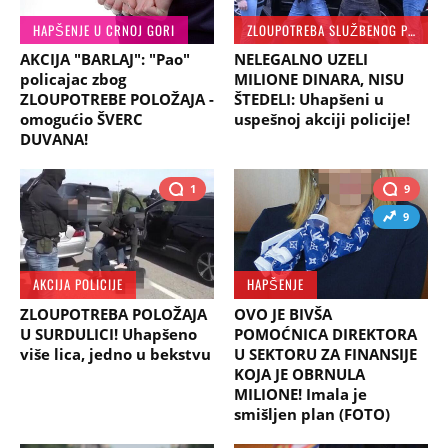
HAPŠENJE U CRNOJ GORI
ZLOUPOTREBA SLUŽBENOG POLOŽAJA
AKCIJA "BARLAJ": "Pao"
NELEGALNO UZELI
policajac zbog
MILIONE DINARA, NISU
ZLOUPOTREBE POLOŽAJA -
ŠTEDELI: Uhapšeni u
omogućio ŠVERC
uspešnoj akciji policije!
DUVANA!
1
9
9
AKCIJA POLICIJE
HAPŠENJE
ZLOUPOTREBA POLOŽAJA
OVO JE BIVŠA
U SURDULICI! Uhapšeno
POMOĆNICA DIREKTORA
više lica, jedno u bekstvu
U SEKTORU ZA FINANSIJE
KOJA JE OBRNULA
MILIONE! Imala je
smišljen plan (FOTO)