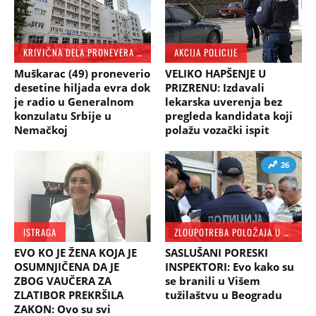
KRIVIČNA DELA PRONEVERA I ZLOUPOTREBA SLUŽBENOG POLOŽAJA
AKCIJA POLICIJE
Muškarac (49) proneverio
VELIKO HAPŠENJE U
desetine hiljada evra dok
PRIZRENU: Izdavali
je radio u Generalnom
lekarska uverenja bez
konzulatu Srbije u
pregleda kandidata koji
Nemačkoj
polažu vozački ispit
26
ISTRAGA
ZLOUPOTREBA POLOŽAJA U SRBIJI
EVO KO JE ŽENA KOJA JE
SASLUŠANI PORESKI
OSUMNJIČENA DA JE
INSPEKTORI: Evo kako su
ZBOG VAUČERA ZA
se branili u Višem
ZLATIBOR PREKRŠILA
tužilaštvu u Beogradu
ZAKON: Ovo su svi