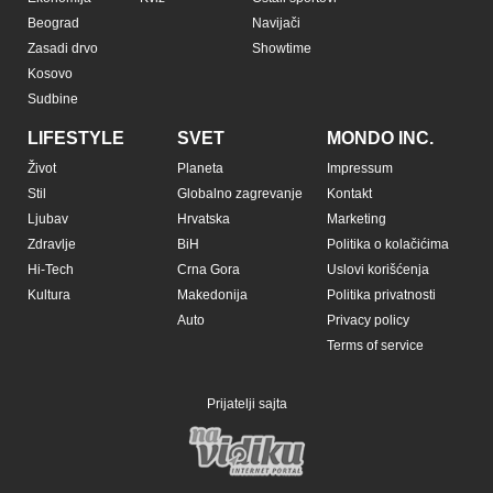
Beograd
Navijači
Zasadi drvo
Showtime
Kosovo
Sudbine
LIFESTYLE
SVET
MONDO INC.
Život
Planeta
Impressum
Stil
Globalno zagrevanje
Kontakt
Ljubav
Hrvatska
Marketing
Zdravlje
BiH
Politika o kolačićima
Hi-Tech
Crna Gora
Uslovi korišćenja
Kultura
Makedonija
Politika privatnosti
Auto
Privacy policy
Terms of service
Prijatelji sajta