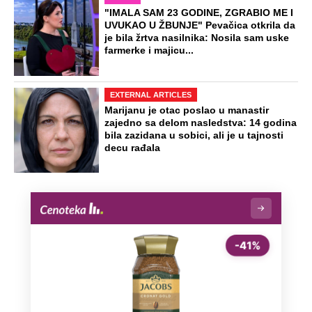
"IMALA SAM 23 GODINE, ZGRABIO ME I
UVUKAO U ŽBUNJE" Pevačica otkrila da
je bila žrtva nasilnika: Nosila sam uske
farmerke i majicu...
EXTERNAL ARTICLES
Marijanu je otac poslao u manastir
zajedno sa delom nasledstva: 14 godina
bila zazidana u sobici, ali je u tajnosti
decu rađala