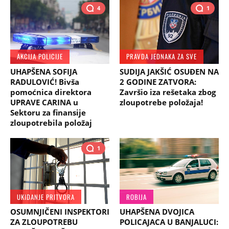
4
1
AKCIJA POLICIJE
PRAVDA JEDNAKA ZA SVE
UHAPŠENA SOFIJA
SUDIJA JAKŠIĆ OSUĐEN NA
RADULOVIĆ! Bivša
2 GODINE ZATVORA:
pomoćnica direktora
Završio iza rešetaka zbog
UPRAVE CARINA u
zloupotrebe položaja!
Sektoru za finansije
zloupotrebila položaj
1
UKIDANJE PRITVORA
ROBIJA
OSUMNJIČENI INSPEKTORI
UHAPŠENA DVOJICA
ZA ZLOUPOTREBU
POLICAJACA U BANJALUCI: