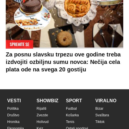
SPREMITE SE
Za posnu slavsku trpezu ove godine treba
izdvojiti ozbiljnu sumu novca: Nečija cela
plata ode na svega 20 gostiju
VESTI
SHOWBIZ
SPORT
VIRALNO
Politika
Rijaliti
Fudbal
Bizar
Društvo
Zvezde
Košarka
Svaštara
Hronika
Holivud
Tenis
Tiktok
Ekonomija
Kviz
Ostali sportovi