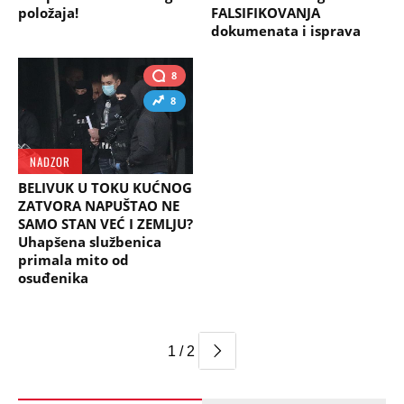
položaja!
FALSIFIKOVANJA
dokumenata i isprava
8
8
NADZOR
BELIVUK U TOKU KUĆNOG
ZATVORA NAPUŠTAO NE
SAMO STAN VEĆ I ZEMLJU?
Uhapšena službenica
primala mito od
osuđenika
1 / 2