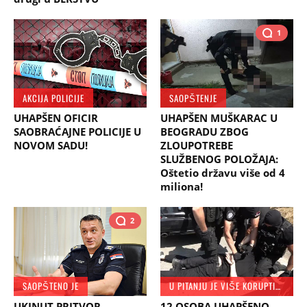
1
AKCIJA POLICIJE
SAOPŠTENJE
UHAPŠEN OFICIR
UHAPŠEN MUŠKARAC U
SAOBRAĆAJNE POLICIJE U
BEOGRADU ZBOG
NOVOM SADU!
ZLOUPOTREBE
SLUŽBENOG POLOŽAJA:
Oštetio državu više od 4
miliona!
2
SAOPŠTENO JE
U PITANJU JE VIŠE KORUPTIVNIH DELA
UKINUT PRITVOR
12 OSOBA UHAPŠENO