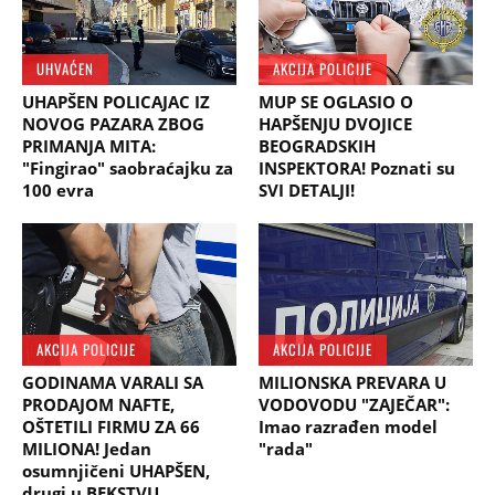
UHVAĆEN
AKCIJA POLICIJE
UHAPŠEN POLICAJAC IZ
MUP SE OGLASIO O
NOVOG PAZARA ZBOG
HAPŠENJU DVOJICE
PRIMANJA MITA:
BEOGRADSKIH
"Fingirao" saobraćajku za
INSPEKTORA! Poznati su
100 evra
SVI DETALJI!
AKCIJA POLICIJE
AKCIJA POLICIJE
GODINAMA VARALI SA
MILIONSKA PREVARA U
PRODAJOM NAFTE,
VODOVODU "ZAJEČAR":
OŠTETILI FIRMU ZA 66
Imao razrađen model
MILIONA! Jedan
"rada"
osumnjičeni UHAPŠEN,
drugi u BEKSTVU