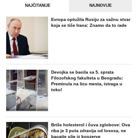
NAJČITANIJE
NAJNOVIJE
Evropa optužila Rusiju za važnu stvar
koja se tiče Irana: Znamo da to rade
Devojka se bacila sa 5. sprata
Filozofskog fakulteta u Beogradu:
Preminula na licu mesta, istraga u
toku!
Briše holesterol i čuva zglobove: Ova
riba je 3 puta zdravija od lososa, ne
bacajte ulje iz konzerve