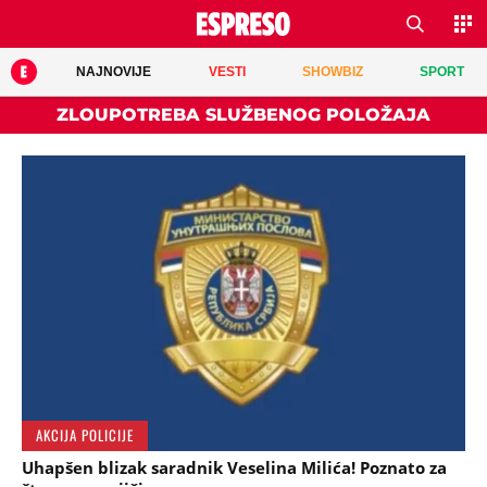
NAJNOVIJE
VESTI
SHOWBIZ
SPORT
ZLOUPOTREBA SLUŽBENOG POLOŽAJA
AKCIJA POLICIJE
Uhapšen blizak saradnik Veselina Milića! Poznato za