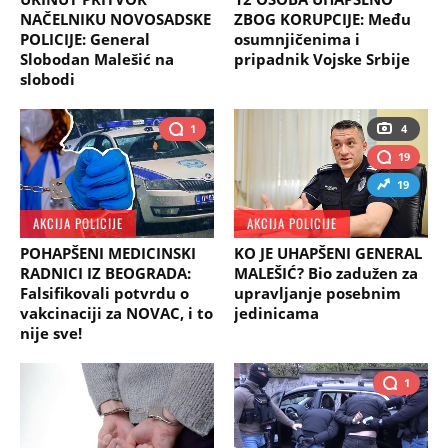
NAČELNIKU NOVOSADSKE
ZBOG KORUPCIJE: Među
POLICIJE: General
osumnjičenima i
Slobodan Malešić na
pripadnik Vojske Srbije
slobodi
1
4
19
19
AKCIJA POLICIJE
AKCIJA POLICIJE
POHAPŠENI MEDICINSKI
KO JE UHAPŠENI GENERAL
RADNICI IZ BEOGRADA:
MALEŠIĆ? Bio zadužen za
Falsifikovali potvrdu o
upravljanje posebnim
vakcinaciji za NOVAC, i to
jedinicama
nije sve!
1