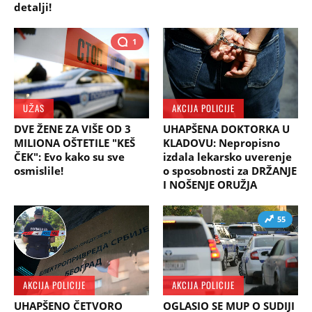
detalji!
1
UŽAS
AKCIJA POLICIJE
DVE ŽENE ZA VIŠE OD 3
UHAPŠENA DOKTORKA U
MILIONA OŠTETILE "KEŠ
KLADOVU: Nepropisno
ČEK": Evo kako su sve
izdala lekarsko uverenje
osmislile!
o sposobnosti za DRŽANJE
I NOŠENJE ORUŽJA
55
AKCIJA POLICIJE
AKCIJA POLICIJE
UHAPŠENO ČETVORO
OGLASIO SE MUP O SUDIJI