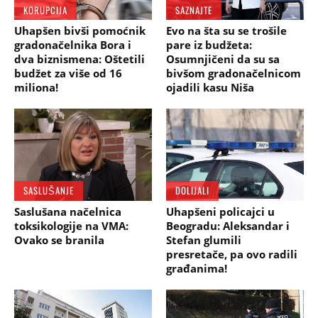
KORUPCIJA
SAZNAJTE
Uhapšen bivši pomoćnik
Evo na šta su se trošile
gradonačelnika Bora i
pare iz budžeta:
dva biznismena: Oštetili
Osumnjičeni da su sa
budžet za više od 16
bivšom gradonačelnicom
miliona!
ojadili kasu Niša
SASLUŠANJE
DOLIJALI
Saslušana načelnica
Uhapšeni policajci u
toksikologije na VMA:
Beogradu: Aleksandar i
Ovako se branila
Stefan glumili
presretače, pa ovo radili
građanima!