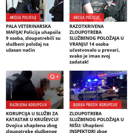
AKCIJA POLICIJE
AKCIJA POLICIJE
PALA VETERINARSKA
RAZOTKRIVENA
MAFIJA! Policija uhapsila
ZLOUPOTREBA
9 osoba, zloupotrebili su
SLUŽBENOG POLOŽAJA U
službeni položaj na
VRANJU! 14 osoba
užasan način
učestvovalo u prevari,
svako je imao svoj
zadatak!
4
RAZBIJENA KORUPCIJA
BORBA PROTIV KORUPCIJE
KORUPCIJA U SLUŽBI ZA
ZLOUPOTREBA
KATASTAR U KRUŠEVCU!
SLUŽBENOG POLOŽAJA U
Dvojica uhapšena zbog
NIŠU: Uhapšeni
zloupotrebe službenog
INSPEKTORI zbog