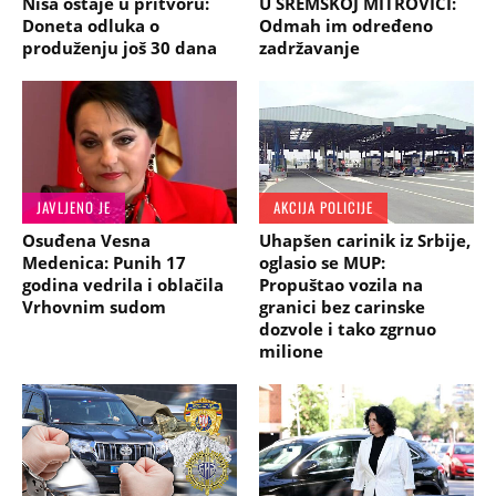
Niša ostaje u pritvoru:
U SREMSKOJ MITROVICI:
Doneta odluka o
Odmah im određeno
produženju još 30 dana
zadržavanje
JAVLJENO JE
AKCIJA POLICIJE
Osuđena Vesna
Uhapšen carinik iz Srbije,
Medenica: Punih 17
oglasio se MUP:
godina vedrila i oblačila
Propuštao vozila na
Vrhovnim sudom
granici bez carinske
dozvole i tako zgrnuo
milione