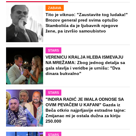
ZABAVA
Tito je viknuo: "Zaustavite tog ludaka!"
Brozov general pred svima optužio
Stambolića da je ljubavnik njegove
žene, pa izvršio samoubistvo
STARS
VERENICU KRALJA HLEBA ISMEVAJU
NA MREŽAMA: Zbog jednog detalja sa
gala slavlja i veridbe je urnišu: "Dva
dinara bukvalno"
STARS
"INDIRA RADIĆ JE IMALA ODNOSE SA
OVIM PEVAČEM U KAFANI" Gazda iz
Beča otkrio najprljavije estradne tajne:
Zmijanac mi je ostala dužna za kiriju
250.000
STARS