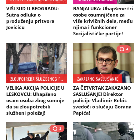
VIŠI SUD U BEOGRADU:
BANJALUKA: Uhapšene tri
Sutra odluka o
osobe osumnjičene za
produženju pritvora
više krivičnih dela, među
Jovičiću
njima i funkcioner
Socijalističke partije!
4
ZLOUPOTREBA SLUŽBENOG POLOŽAJA
ZAKAZANO SASLUŠANJE
VELIKA AKCIJA POLICIJE U
ZA ČETVRTAK ZAKAZANO
LESKOVCU: Uhapšeno
SASLUŠANJE! Direktor
osam osoba zbog sumnje
policije Vladimir Rebić
da su zloupotrebili
svedoči o slučaju Gorana
službeni položaj!
Papića!
2