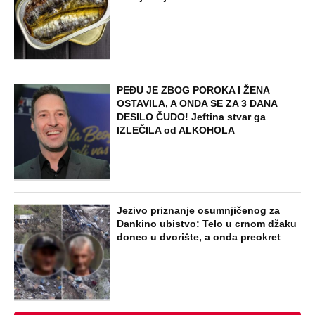
PEĐU JE ZBOG POROKA I ŽENA
OSTAVILA, A ONDA SE ZA 3 DANA
DESILO ČUDO! Jeftina stvar ga
IZLEČILA od ALKOHOLA
Jezivo priznanje osumnjičenog za
Dankino ubistvo: Telo u crnom džaku
doneo u dvorište, a onda preokret