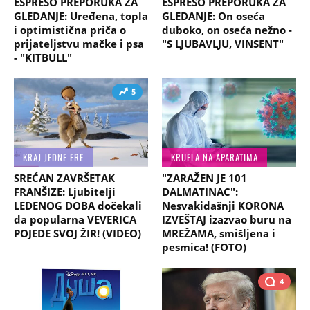
ESPRESO PREPORUKA ZA
ESPRESO PREPORUKA ZA
GLEDANJE: Uređena, topla
GLEDANJE: On oseća
i optimistična priča o
duboko, on oseća nežno -
prijateljstvu mačke i psa
"S LJUBAVLJU, VINSENT"
- "KITBULL"
5
KRAJ JEDNE ERE
KRUELA NA APARATIMA
SREĆAN ZAVRŠETAK
"ZARAŽEN JE 101
FRANŠIZE: Ljubitelji
DALMATINAC":
LEDENOG DOBA dočekali
Nesvakidašnji KORONA
da popularna VEVERICA
IZVEŠTAJ izazvao buru na
POJEDE SVOJ ŽIR! (VIDEO)
MREŽAMA, smišljena i
pesmica! (FOTO)
4