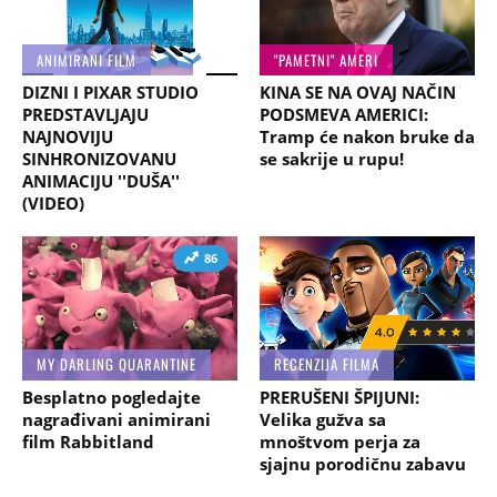
ANIMIRANI FILM
"PAMETNI" AMERI
DIZNI I PIXAR STUDIO
KINA SE NA OVAJ NAČIN
PREDSTAVLJAJU
PODSMEVA AMERICI:
NAJNOVIJU
Tramp će nakon bruke da
SINHRONIZOVANU
se sakrije u rupu!
ANIMACIJU ''DUŠA''
(VIDEO)
86
MY DARLING QUARANTINE
RECENZIJA FILMA
Besplatno pogledajte
PRERUŠENI ŠPIJUNI:
nagrađivani animirani
Velika gužva sa
film Rabbitland
mnoštvom perja za
sjajnu porodičnu zabavu