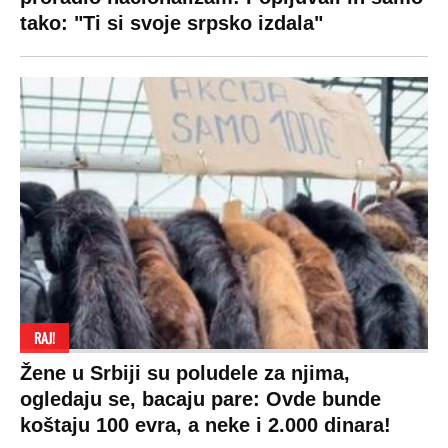
tako: "Ti si svoje srpsko izdala"
RAJ!
Žene u Srbiji su poludele za njima,
ogledaju se, bacaju pare: Ovde bunde
koštaju 100 evra, a neke i 2.000 dinara!