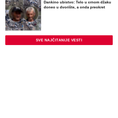
Dankino ubistvo: Telo u crnom džaku
doneo u dvorište, a onda preokret
SVE NAJČITANIJE VESTI