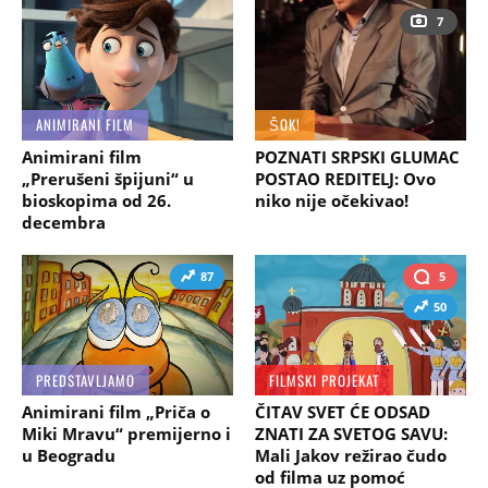
7
ANIMIRANI FILM
ŠOK!
Animirani film
POZNATI SRPSKI GLUMAC
„Prerušeni špijuni“ u
POSTAO REDITELJ: Ovo
bioskopima od 26.
niko nije očekivao!
decembra
87
5
50
PREDSTAVLJAMO
FILMSKI PROJEKAT
Animirani film „Priča o
ČITAV SVET ĆE ODSAD
Miki Mravu“ premijerno i
ZNATI ZA SVETOG SAVU:
u Beogradu
Mali Jakov režirao čudo
od filma uz pomoć