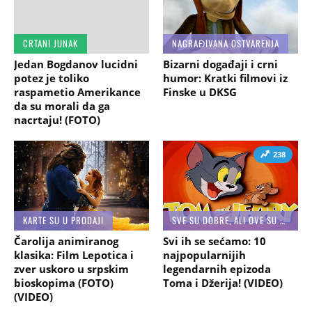
CRTANI JUNAK
NAGRAĐIVANA OSTVARENJA
Jedan Bogdanov lucidni
Bizarni događaji i crni
potez je toliko
humor: Kratki filmovi iz
raspametio Amerikance
Finske u DKSG
da su morali da ga
nacrtaju! (FOTO)
238
KARTE SU U PRODAJI
SVE SU DOBRE, ALI OVE SU NAJBOLJE
Čarolija animiranog
Svi ih se sećamo: 10
klasika: Film Lepotica i
najpopularnijih
zver uskoro u srpskim
legendarnih epizoda
bioskopima (FOTO)
Toma i Džerija! (VIDEO)
(VIDEO)