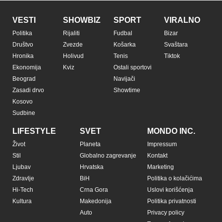
VESTI
SHOWBIZ
SPORT
VIRALNO
Politika
Rijaliti
Fudbal
Bizar
Društvo
Zvezde
Košarka
Svaštara
Hronika
Holivud
Tenis
Tiktok
Ekonomija
Kviz
Ostali sportovi
Beograd
Navijači
Zasadi drvo
Showtime
Kosovo
Sudbine
LIFESTYLE
SVET
MONDO INC.
Život
Planeta
Impressum
Stil
Globalno zagrevanje
Kontakt
Ljubav
Hrvatska
Marketing
Zdravlje
BiH
Politika o kolačićima
Hi-Tech
Crna Gora
Uslovi korišćenja
Kultura
Makedonija
Politika privatnosti
Auto
Privacy policy