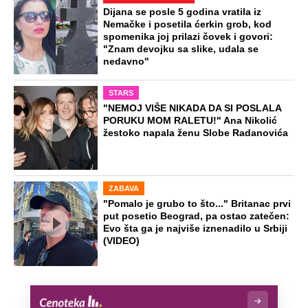
Dijana se posle 5 godina vratila iz
Nemačke i posetila ćerkin grob, kod
spomenika joj prilazi čovek i govori:
"Znam devojku sa slike, udala se
nedavno"
STARS
"NEMOJ VIŠE NIKADA DA SI POSLALA
PORUKU MOM RALETU!" Ana Nikolić
žestoko napala ženu Slobe Radanovića
ZABAVA
"Pomalo je grubo to što..." Britanac prvi
put posetio Beograd, pa ostao zatečen:
Evo šta ga je najviše iznenadilo u Srbiji
(VIDEO)