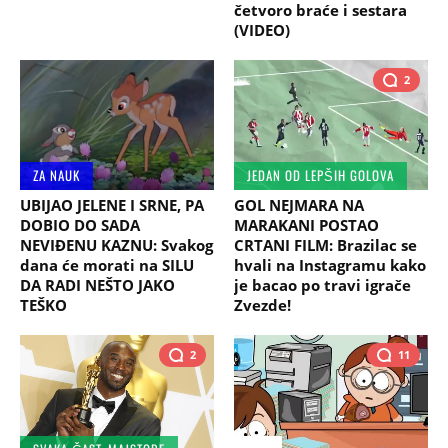
četvoro braće i sestara
(VIDEO)
2
ZA NAUK
JEDAN OD LEPŠIH GOLOVA
UBIJAO JELENE I SRNE, PA
GOL NEJMARA NA
DOBIO DO SADA
MARAKANI POSTAO
NEVIĐENU KAZNU: Svakog
CRTANI FILM: Brazilac se
dana će morati na SILU
hvali na Instagramu kako
DA RADI NEŠTO JAKO
je bacao po travi igrače
TEŠKO
Zvezde!
2
11