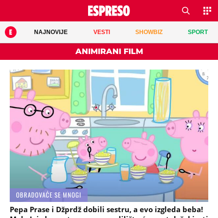
NAJNOVIJE
VESTI
SHOWBIZ
SPORT
ANIMIRANI FILM
OBRADOVAĆE SE MNOGI
Pepa Prase i Džprdž dobili sestru, a evo izgleda beba!