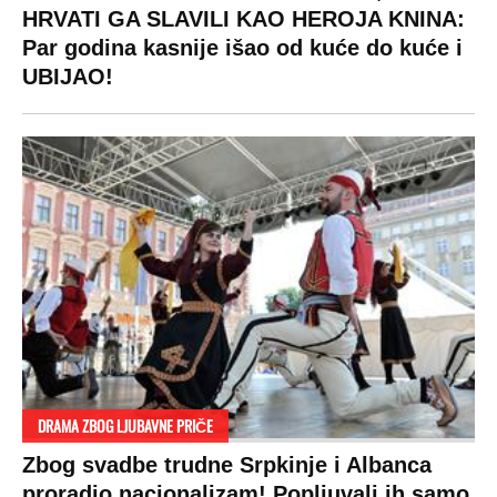
HRVATI GA SLAVILI KAO HEROJA KNINA:
Par godina kasnije išao od kuće do kuće i
UBIJAO!
DRAMA ZBOG LJUBAVNE PRIČE
Zbog svadbe trudne Srpkinje i Albanca
proradio nacionalizam! Popljuvali ih samo