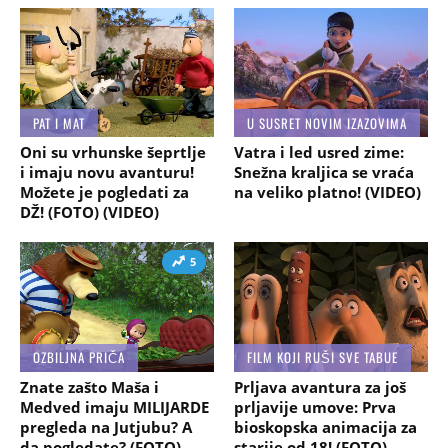
PAT I MAT
U SUSRET NOVIM IZAZOVIMA
Oni su vrhunske šeprtlje
Vatra i led usred zime:
i imaju novu avanturu!
Snežna kraljica se vraća
Možete je pogledati za
na veliko platno! (VIDEO)
DŽ! (FOTO) (VIDEO)
5
OZBILJNA PRIČA
FILM KOJI RUŠI SVE TABUE
Znate zašto Maša i
Prljava avantura za još
Medved imaju MILIJARDE
prljavije umove: Prva
pregleda na Jutjubu? A
bioskopska animacija za
da pogledate? (FOTO)
starije od 18! (FOTO)