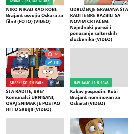
SVAKA ČAST, MAJSTORE
HIT!
NIKO NIKAD KAO KOBI:
UDRUŽENJE GRAĐANA ŠTA
Brajant osvojio Oskara za
RADITE BRE RAZBILI SA
film! (FOTO) (VIDEO)
NOVIM CRTAĆEM:
Nejednaki porezi i
ponašanje šalterskih
službenika (VIDEO)
63
115
SRPSKI SOUTH PARK
NAVIJAMO ZA NJEGA!
ŠTA RADITE, BRE?
Kakav gospodin: Kobi
Komunalci URNISANI,
Brajant nominovan za
OVAJ SNIMAK JE POSTAO
Oskara! (VIDEO)
HIT U SRBIJI! (VIDEO)