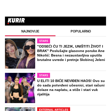
NAJNOVIJE
POPULARNO
STARS
"ODSEĆI ĆU TI JEZIK, UNIŠTITI ŽIVOT I
BRAK" Poslušajte glasovne poruke Ane
Nikolić: Besna i nezaustavljiva uputila
brutalne uvrede i pretnje Slobinoj Jeleni
STARS
U ELITI 10 BIĆE NEVIĐEN HAOS! Ovo su
do sada potvrđeni učesnici, stari računi
dolaze na naplatu, a stiže i stari vuk
rijalitija
EXTERNAL ARTICLES