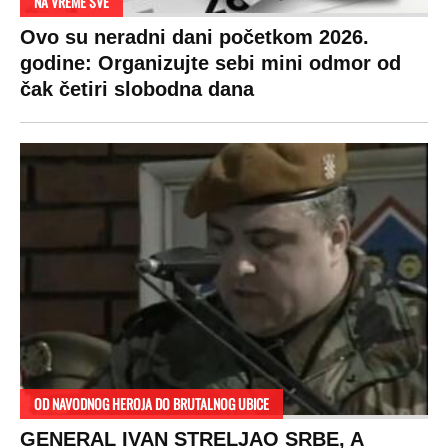
NA VREME SVE
Ovo su neradni dani početkom 2026.
godine: Organizujte sebi mini odmor od
čak četiri slobodna dana
OD NAVODNOG HEROJA DO BRUTALNOG UBICE
GENERAL IVAN STRELJAO SRBE, A