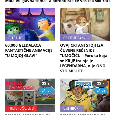
Mala Ivi glavna tema - a porodilište će vas tek šokirati
GLEDAJTE
OBRATITE PAŽNJU
60.000 GLEDALACA
OVAJ CRTANI STOJI IZA
FANTASTIČNE ANIMACIJE
ČUVENE REČENICE
"U MOJOJ GLAVI"
"UMOČIĆU": Poruka koja
se KRIJE iza nje je
LEGENDARNA, nije ONO
ŠTO MISLITE
5
4
7
21
PREPORUČUJEMO
UMETNIČKI!