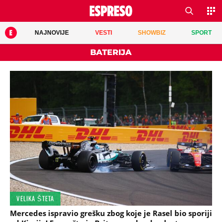
NAJNOVIJE
VESTI
SHOWBIZ
SPORT
BATERIJA
VELIKA ŠTETA
Mercedes ispravio grešku zbog koje je Rasel bio sporiji