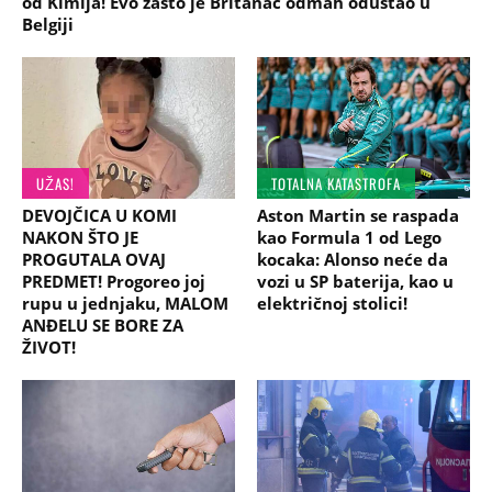
od Kimija! Evo zašto je Britanac odmah odustao u
Belgiji
UŽAS!
TOTALNA KATASTROFA
DEVOJČICA U KOMI
Aston Martin se raspada
NAKON ŠTO JE
kao Formula 1 od Lego
PROGUTALA OVAJ
kocaka: Alonso neće da
PREDMET! Progoreo joj
vozi u SP baterija, kao u
rupu u jednjaku, MALOM
električnoj stolici!
ANĐELU SE BORE ZA
ŽIVOT!