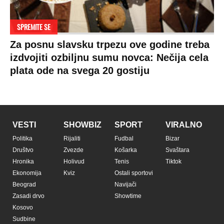
SPREMITE SE
Za posnu slavsku trpezu ove godine treba
izdvojiti ozbiljnu sumu novca: Nečija cela
plata ode na svega 20 gostiju
VESTI
SHOWBIZ
SPORT
VIRALNO
Politika
Rijaliti
Fudbal
Bizar
Društvo
Zvezde
Košarka
Svaštara
Hronika
Holivud
Tenis
Tiktok
Ekonomija
Kviz
Ostali sportovi
Beograd
Navijači
Zasadi drvo
Showtime
Kosovo
Sudbine