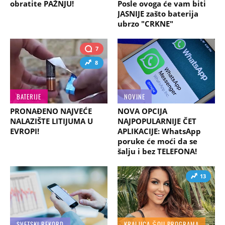
obratite PAŽNJU!
Posle ovoga će vam biti
JASNIJE zašto baterija
ubrzo "CRKNE"
7
8
BATERIJE
NOVINE
PRONAĐENO NAJVEĆE
NOVA OPCIJA
NALAZIŠTE LITIJUMA U
NAJPOPULARNIJE ČET
EVROPI!
APLIKACIJE: WhatsApp
poruke će moći da se
šalju i bez TELEFONA!
13
SVETSKI REKORD
KRALJICA ŠOU PROGRAMA