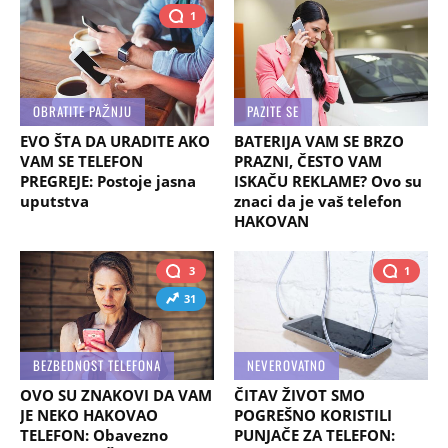
1
OBRATITE PAŽNJU
PAZITE SE
EVO ŠTA DA URADITE AKO
BATERIJA VAM SE BRZO
VAM SE TELEFON
PRAZNI, ČESTO VAM
PREGREJE: Postoje jasna
ISKAČU REKLAME? Ovo su
uputstva
znaci da je vaš telefon
HAKOVAN
3
1
31
BEZBEDNOST TELEFONA
NEVEROVATNO
OVO SU ZNAKOVI DA VAM
ČITAV ŽIVOT SMO
JE NEKO HAKOVAO
POGREŠNO KORISTILI
TELEFON: Obavezno
PUNJAČE ZA TELEFON: