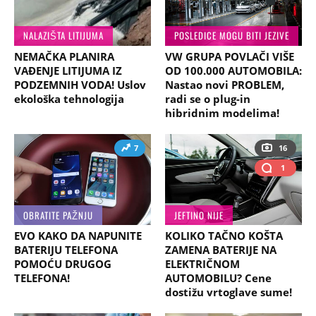
NALAZIŠTA LITIJUMA
POSLEDICE MOGU BITI JEZIVE
NEMAČKA PLANIRA
VW GRUPA POVLAČI VIŠE
VAĐENJE LITIJUMA IZ
OD 100.000 AUTOMOBILA:
PODZEMNIH VODA! Uslov
Nastao novi PROBLEM,
ekološka tehnologija
radi se o plug-in
hibridnim modelima!
7
16
1
OBRATITE PAŽNJU
JEFTINO NIJE
EVO KAKO DA NAPUNITE
KOLIKO TAČNO KOŠTA
BATERIJU TELEFONA
ZAMENA BATERIJE NA
POMOĆU DRUGOG
ELEKTRIČNOM
TELEFONA!
AUTOMOBILU? Cene
dostižu vrtoglave sume!