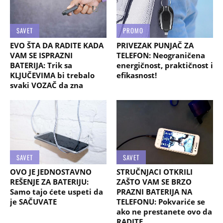
SAVET
PROMO
EVO ŠTA DA RADITE KADA
PRIVEZAK PUNJAČ ZA
VAM SE ISPRAZNI
TELEFON: Neograničena
BATERIJA: Trik sa
energičnost, praktičnost i
KLJUČEVIMA bi trebalo
efikasnost!
svaki VOZAČ da zna
SAVET
SAVET
OVO JE JEDNOSTAVNO
STRUČNJACI OTKRILI
REŠENJE ZA BATERIJU:
ZAŠTO VAM SE BRZO
Samo tajo ćete uspeti da
PRAZNI BATERIJA NA
je SAČUVATE
TELEFONU: Pokvariće se
ako ne prestanete ovo da
RADITE