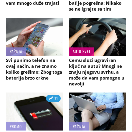
vam mnogo duže trajati
baš je pogrešna: Nikako
se ne igrajte sa tim
PAŽNJA
AUTO SVET
Svi punimo telefon na
Čemu služi ugraviran
ovaj način, a ne znamo
ključ na autu? Mnogi ne
koliko grešimo: Zbog toga
znaju njegovu svrhu, a
baterija brzo crkne
može da vam pomogne u
nevolji
11
PROMO
PAŽNJA