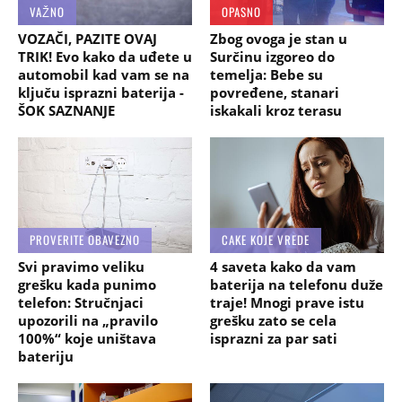
VAŽNO
OPASNO
VOZAČI, PAZITE OVAJ
Zbog ovoga je stan u
TRIK! Evo kako da uđete u
Surčinu izgoreo do
automobil kad vam se na
temelja: Bebe su
ključu isprazni baterija -
povređene, stanari
ŠOK SAZNANJE
iskakali kroz terasu
PROVERITE OBAVEZNO
CAKE KOJE VREDE
Svi pravimo veliku
4 saveta kako da vam
grešku kada punimo
baterija na telefonu duže
telefon: Stručnjaci
traje! Mnogi prave istu
upozorili na „pravilo
grešku zato se cela
100%“ koje uništava
isprazni za par sati
bateriju