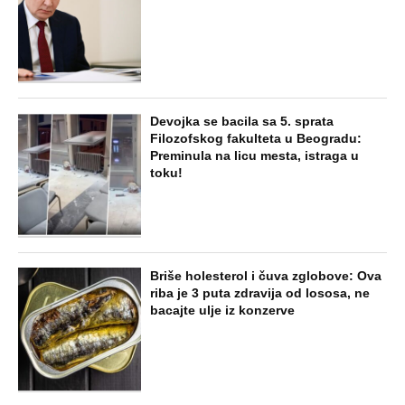
Devojka se bacila sa 5. sprata
Filozofskog fakulteta u Beogradu:
Preminula na licu mesta, istraga u
toku!
Briše holesterol i čuva zglobove: Ova
riba je 3 puta zdravija od lososa, ne
bacajte ulje iz konzerve