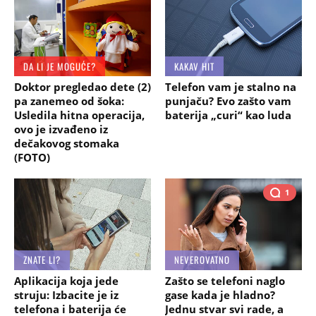
DA LI JE MOGUĆE?
KAKAV HIT
Doktor pregledao dete (2)
Telefon vam je stalno na
pa zanemeo od šoka:
punjaču? Evo zašto vam
Usledila hitna operacija,
baterija „curi“ kao luda
ovo je izvađeno iz
dečakovog stomaka
(FOTO)
1
ZNATE LI?
NEVEROVATNO
Aplikacija koja jede
Zašto se telefoni naglo
struju: Izbacite je iz
gase kada je hladno?
telefona i baterija će
Jednu stvar svi rade, a