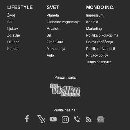
LIFESTYLE
SVET
MONDO INC.
Život
Planeta
Impressum
Stil
Globalno zagrevanje
Kontakt
Ljubav
Hrvatska
Marketing
Zdravlje
BiH
Politika o kolačićima
Hi-Tech
Crna Gora
Uslovi korišćenja
Kultura
Makedonija
Politika privatnosti
Auto
Privacy policy
Terms of service
Prijatelji sajta
Pratite nas na: