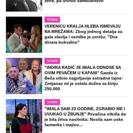
žene, pa izvršio samoubistvo
STARS
VERENICU KRALJA HLEBA ISMEVAJU
NA MREŽAMA: Zbog jednog detalja sa
gala slavlja i veridbe je urnišu: "Dva
dinara bukvalno"
STARS
"INDIRA RADIĆ JE IMALA ODNOSE SA
OVIM PEVAČEM U KAFANI" Gazda iz
Beča otkrio najprljavije estradne tajne:
Zmijanac mi je ostala dužna za kiriju
250.000
STARS
"IMALA SAM 23 GODINE, ZGRABIO ME I
UVUKAO U ŽBUNJE" Pevačica otkrila da
je bila žrtva nasilnika: Nosila sam uske
farmerke i majicu...