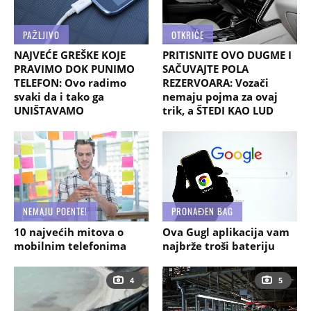
PAŽLJIVO
OTKRIĆE
NAJVEĆE GREŠKE KOJE
PRITISNITE OVO DUGME I
PRAVIMO DOK PUNIMO
SAČUVAJTE POLA
TELEFON: Ovo radimo
REZERVOARA: Vozači
svaki da i tako ga
nemaju pojma za ovaj
UNIŠTAVAMO
trik, a ŠTEDI KAO LUD
NEMAJU POENTE!
PRONAĐEN BAG
10 najvećih mitova o
Ova Gugl aplikacija vam
mobilnim telefonima
najbrže troši bateriju
4
5