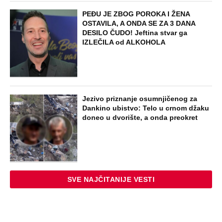
PEĐU JE ZBOG POROKA I ŽENA
OSTAVILA, A ONDA SE ZA 3 DANA
DESILO ČUDO! Jeftina stvar ga
IZLEČILA od ALKOHOLA
Jezivo priznanje osumnjičenog za
Dankino ubistvo: Telo u crnom džaku
doneo u dvorište, a onda preokret
SVE NAJČITANIJE VESTI