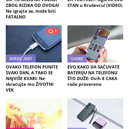
ZBOG RIZIKA OD OVOGA!
STAN u Kruševcu! (VIDEO)
Ne igrajte se, može biti
FATALNO
1
MORATE ZNATI
SJAJNO
OVAKO TELEFON PUNITE
EVO KAKO DA SAČUVATE
SVAKI DAN, A TAKO SE
BATERIJU NA TELEFONU
NAJVIŠE KVARI: Ne
ŠTO DUŽE: Ovih 8 CAKA
skraćujte mu ŽIVOTNI
rade provereno
VEK