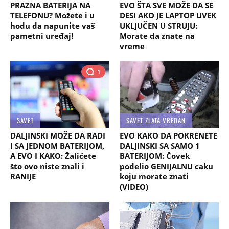
PRAZNA BATERIJA NA
EVO ŠTA SVE MOŽE DA SE
TELEFONU? Možete i u
DESI AKO JE LAPTOP UVEK
hodu da napunite vaš
UKLJUČEN U STRUJU:
pametni uređaj!
Morate da znate na
vreme
1
SAVET
SAVET ZLATA VREDAN
DALJINSKI MOŽE DA RADI
EVO KAKO DA POKRENETE
I SA JEDNOM BATERIJOM,
DALJINSKI SA SAMO 1
A EVO I KAKO: Žalićete
BATERIJOM: Čovek
što ovo niste znali i
podelio GENIJALNU caku
RANIJE
koju morate znati
(VIDEO)