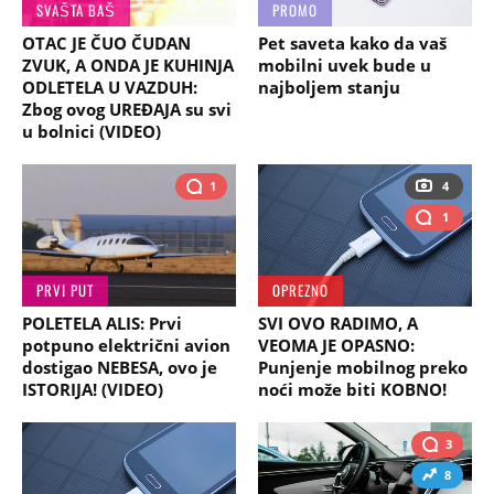
SVAŠTA BAŠ
PROMO
OTAC JE ČUO ČUDAN
Pet saveta kako da vaš
ZVUK, A ONDA JE KUHINJA
mobilni uvek bude u
ODLETELA U VAZDUH:
najboljem stanju
Zbog ovog UREĐAJA su svi
u bolnici (VIDEO)
1
4
1
PRVI PUT
OPREZNO
POLETELA ALIS: Prvi
SVI OVO RADIMO, A
potpuno električni avion
VEOMA JE OPASNO:
dostigao NEBESA, ovo je
Punjenje mobilnog preko
ISTORIJA! (VIDEO)
noći može biti KOBNO!
3
8