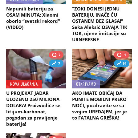
Napunili bateriju za
"ZOKI DONESI JEDNU
OSAM MINUTA: Xiaomi
BATERIJU, INAČE ĆU
oborio “svetski rekord”
OSTANEM BEZ GLASA!"
(VIDEO)
Seka Aleksić OSVAJA TIK
TOK, njene imitacije su
URNEBESNE
7
1
7
94
NOVA ULAGANJA
OTKRIVAMO
U PROJEKAT JADAR
AKO IMATE OBIČAJ DA
ULOŽENO 250 MILIONA
PUNITE MOBILNI PREKO
DOLARA! Proizvodiće se
NOĆI, pozdravite se sa
litijum-karbonat,
svojim UREĐAJEM, jer je
pogodan za pravljenje
to FATALNA GREŠKA!
baterija!