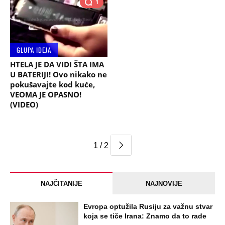
1
GLUPA IDEJA
HTELA JE DA VIDI ŠTA IMA
U BATERIJI! Ovo nikako ne
pokušavajte kod kuće,
VEOMA JE OPASNO!
(VIDEO)
1 / 2
NAJČITANIJE
NAJNOVIJE
Evropa optužila Rusiju za važnu stvar
koja se tiče Irana: Znamo da to rade