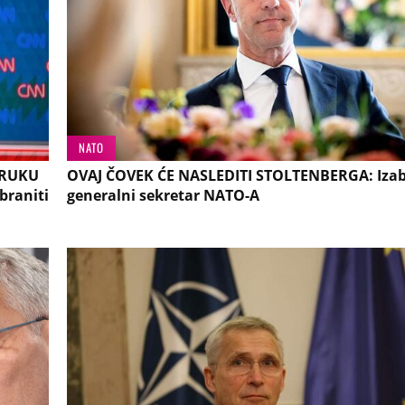
NATO
ORUKU
OVAJ ČOVEK ĆE NASLEDITI STOLTENBERGA: Izab
braniti
generalni sekretar NATO-A