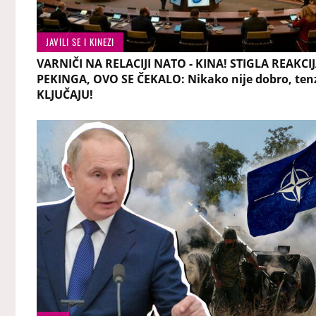
JAVILI SE I KINEZI
VARNIČI NA RELACIJI NATO - KINA! STIGLA REAKCIJ
PEKINGA, OVO SE ČEKALO: Nikako nije dobro, tenz
KLJUČAJU!