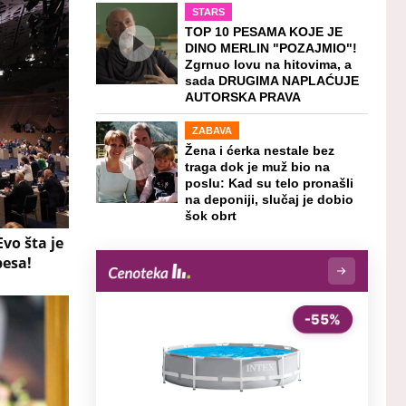
STARS
TOP 10 PESAMA KOJE JE
DINO MERLIN "POZAJMIO"!
Zgrnuo lovu na hitovima, a
sada DRUGIMA NAPLAĆUJE
AUTORSKA PRAVA
ZABAVA
Žena i ćerka nestale bez
traga dok je muž bio na
poslu: Kad su telo pronašli
na deponiji, slučaj je dobio
šok obrt
vo šta je
besa!