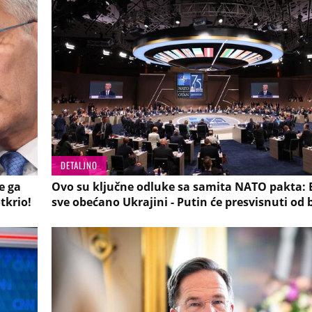
DETALJNO
e ga
Ovo su ključne odluke sa samita NATO pakta: E
otkrio!
sve obećano Ukrajini - Putin će presvisnuti od 