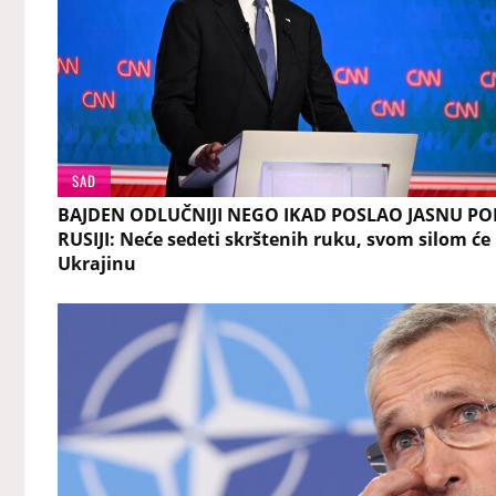
SAD
BAJDEN ODLUČNIJI NEGO IKAD POSLAO JASNU P
RUSIJI: Neće sedeti skrštenih ruku, svom silom će 
Ukrajinu