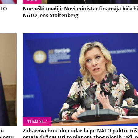
ATO
Norveški mediji: Novi ministar finansija biće bi
NATO Jens Stoltenberg
"PITAM SE..."
 u
Zaharova brutalno udarila po NATO paktu, ništ
 njemu
ostala dužna! Ori se planeta zbog njenih reči, 