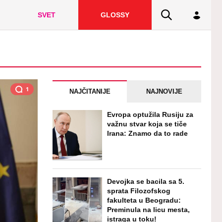
SVET
GLOSSY
1
NAJČITANIJE
NAJNOVIJE
Evropa optužila Rusiju za
važnu stvar koja se tiče
Irana: Znamo da to rade
Devojka se bacila sa 5.
sprata Filozofskog
fakulteta u Beogradu:
Preminula na licu mesta,
istraga u toku!