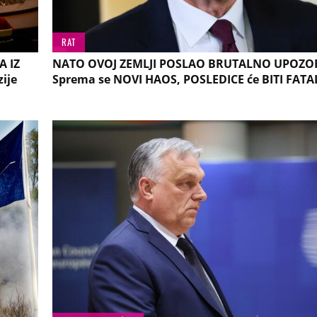
RAT
A IZ
NATO OVOJ ZEMLJI POSLAO BRUTALNO UPOZO
ije
Sprema se NOVI HAOS, POSLEDICE će BITI FATA