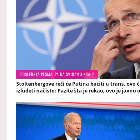
POSLEDNJA PESMA, PA DA SVIRAMO KRAJ?
Stoltenbergove reči će Putina baciti u trans, ovo ć
izludeti načisto: Pazite šta je rekao, ovo je javno 