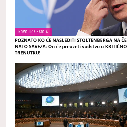
NOVO LICE NATO-A
POZNATO KO ĆE NASLEDITI STOLTENBERGA NA Č
NATO SAVEZA: On će preuzeti vođstvo u KRITIČN
TRENUTKU!