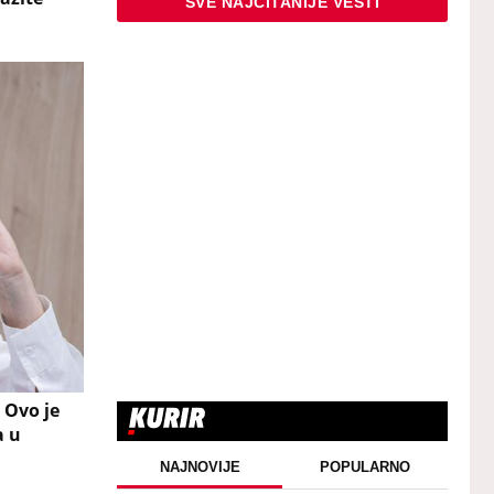
SVE NAJČITANIJE VESTI
 Ovo je
a u
NAJNOVIJE
POPULARNO