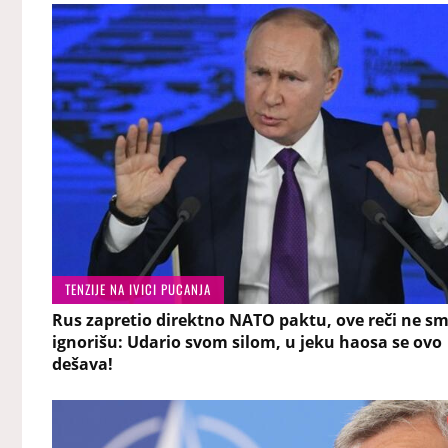
TENZIJE NA IVICI PUCANJA
Rus zapretio direktno NATO paktu, ove reči ne s
ignorišu: Udario svom silom, u jeku haosa se ovo
dešava!