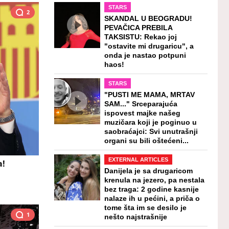
STARS
2
SKANDAL U BEOGRADU!
PEVAČICA PREBILA
TAKSISTU: Rekao joj
"ostavite mi drugaricu", a
onda je nastao potpuni
haos!
STARS
"PUSTI ME MAMA, MRTAV
SAM..." Srceparajuća
ispovest majke našeg
muzičara koji je poginuo u
saobraćajci: Svi unutrašnji
organi su bili oštećeni...
EXTERNAL ARTICLES
a!
Danijela je sa drugaricom
krenula na jezero, pa nestala
bez traga: 2 godine kasnije
nalaze ih u pećini, a priča o
tome šta im se desilo je
1
nešto najstrašnije