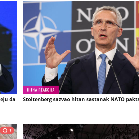
HITNA REAKCIJA
meju da
Stoltenberg sazvao hitan sastanak NATO pakt
1