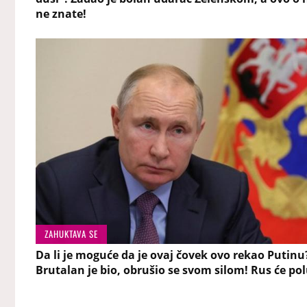
ne znate!
ZAHUKTAVA SE
Da li je moguće da je ovaj čovek ovo rekao Putinu
Brutalan je bio, obrušio se svom silom! Rus će pol