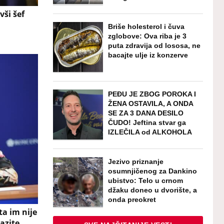
vši šef
Briše holesterol i čuva
zglobove: Ova riba je 3
puta zdravija od lososa, ne
bacajte ulje iz konzerve
PEĐU JE ZBOG POROKA I
ŽENA OSTAVILA, A ONDA
SE ZA 3 DANA DESILO
ČUDO! Jeftina stvar ga
IZLEČILA od ALKOHOLA
Jezivo priznanje
osumnjičenog za Dankino
ubistvo: Telo u crnom
džaku doneo u dvorište, a
onda preokret
a im nije
pazite