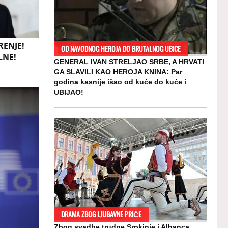
RENJE!
OD NAVODNOG HEROJA DO BRUTALNOG UBICE
LNE!
GENERAL IVAN STRELJAO SRBE, A HRVATI
GA SLAVILI KAO HEROJA KNINA: Par
godina kasnije išao od kuće do kuće i
UBIJAO!
DRAMA ZBOG LJUBAVNE PRIČE
Zbog svadbe trudne Srpkinje i Albanca