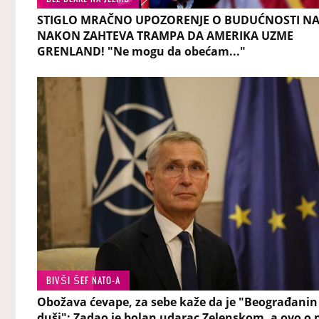
STIGLO MRAČNO UPOZORENJE O BUDUĆNOSTI N
NAKON ZAHTEVA TRAMPA DA AMERIKA UZME
GRENLAND! "Ne mogu da obećam..."
BIVŠI ŠEF NATO-A
Obožava ćevape, za sebe kaže da je "Beograđanin
duši": Zadao je bolan udarac Zelenskom, a ovo o