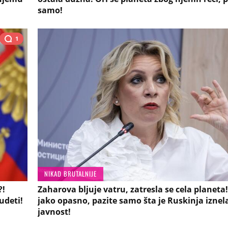
samo!
1
NIKAD BRUTALNIJE
?!
Zaharova bljuje vatru, zatresla se cela planeta!
udeti!
jako opasno, pazite samo šta je Ruskinja iznel
javnost!