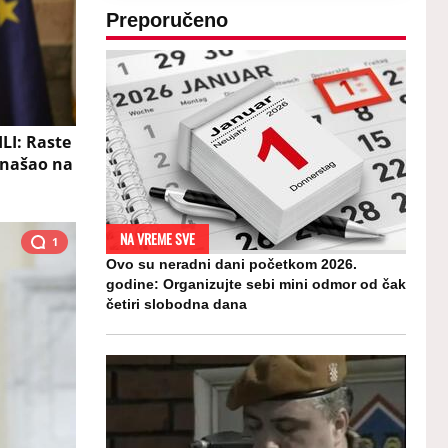
Preporučeno
LI: Raste
 našao na
NA VREME SVE
1
Ovo su neradni dani početkom 2026.
godine: Organizujte sebi mini odmor od čak
četiri slobodna dana