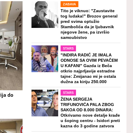
ZABAVA
Tito je viknuo: "Zaustavite
tog ludaka!" Brozov general
pred svima optužio
Stambolića da je ljubavnik
njegove žene, pa izvršio
samoubistvo
STARS
"INDIRA RADIĆ JE IMALA
ODNOSE SA OVIM PEVAČEM
U KAFANI" Gazda iz Beča
otkrio najprljavije estradne
tajne: Zmijanac mi je ostala
dužna za kiriju 250.000
STARS
ija do
ŽENA SERGEJA
TRIFUNOVIĆA PALA ZBOG
SAKOA OD 8.000 DINARA:
Otkrivamo nove detalje krađe
u šoping centru - Isidori preti
kazna do 3 godine zatvora