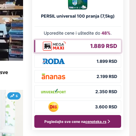
 sve
6