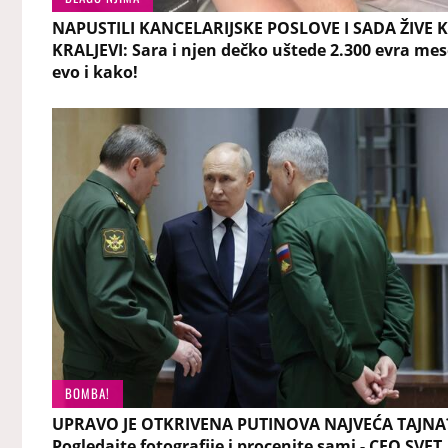
NAPUSTILI KANCELARIJSKE POSLOVE I SADA ŽIVE 
KRALJEVI: Sara i njen dečko uštede 2.300 evra me
evo i kako!
BOMBA!
UPRAVO JE OTKRIVENA PUTINOVA NAJVEĆA TAJNA
Pogledajte fotografije i procenite sami - CEO SVET