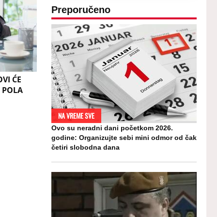
Preporučeno
VI ĆE
e POLA
NA VREME SVE
Ovo su neradni dani početkom 2026.
godine: Organizujte sebi mini odmor od čak
četiri slobodna dana