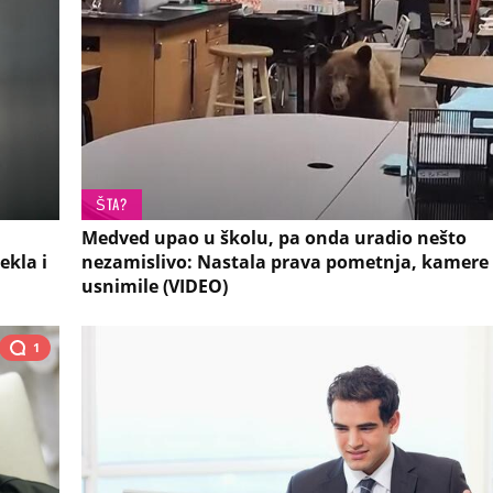
ŠTA?
Medved upao u školu, pa onda uradio nešto
ekla i
nezamislivo: Nastala prava pometnja, kamere
usnimile (VIDEO)
1