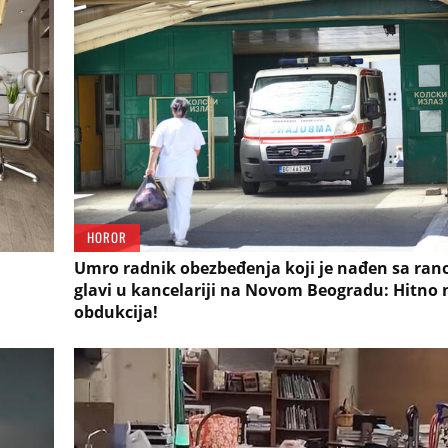
HOROR
Umro radnik obezbeđenja koji je nađen sa ra
glavi u kancelariji na Novom Beogradu: Hitno
obdukcija!