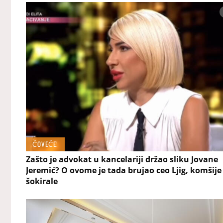
ČOVEČE!
Zašto je advokat u kancelariji držao sliku Jovane
Jeremić? O ovome je tada brujao ceo Ljig, komšije
šokirale