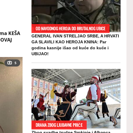
OD NAVODNOG HEROJA DO BRUTALNOG UBICE
Ima KEŠA
GENERAL IVAN STRELJAO SRBE, A HRVATI
 OVAJ
GA SLAVILI KAO HEROJA KNINA: Par
godina kasnije išao od kuće do kuće i
UBIJAO!
5
DRAMA ZBOG LJUBAVNE PRIČE
Zbog svadbe trudne Srpkinje i Albanca