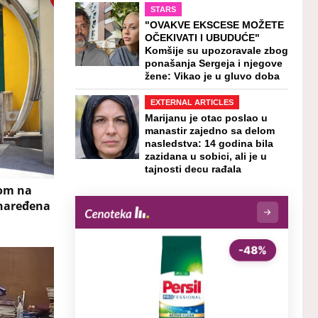
STARS
"OVAKVE EKSCESE MOŽETE
OČEKIVATI I UBUDUĆE"
Komšije su upozoravale zbog
ponašanja Sergeja i njegove
žene: Vikao je u gluvo doba
EXTERNAL ARTICLES
Marijanu je otac poslao u
manastir zajedno sa delom
nasledstva: 14 godina bila
zazidana u sobici, ali je u
tajnosti decu rađala
nom na
 naređena