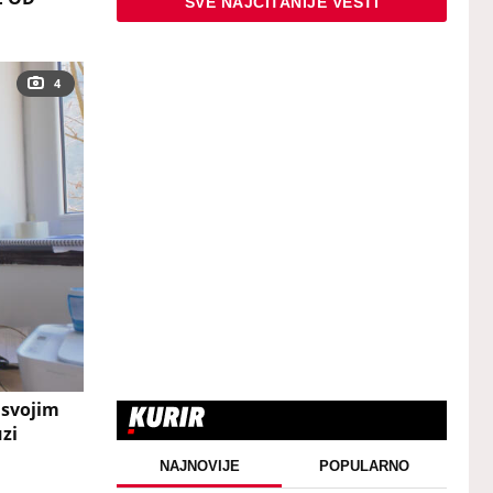
SVE NAJČITANIJE VESTI
4
 svojim
zi
NAJNOVIJE
POPULARNO