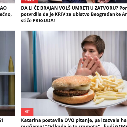
KAO
DA LI ĆE BRAJAN VOLŠ UMRETI U ZATVORU? Po
sečno,
potvrdila da je KRIV za ubistvo Beograđanke A
stiže PRESUDA!
HIT
?!
Katarina postavila OVO pitanje, pa izazvala h
mrežama! "Od kada je to sramota" - ljudi GOR