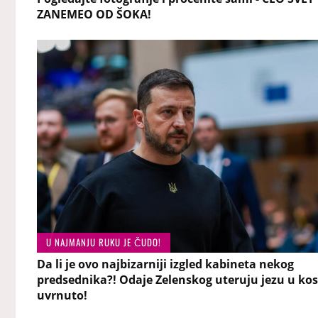
ZANEMEO OD ŠOKA!
U NAJMANJU RUKU JE ČUDO!
Da li je ovo najbizarniji izgled kabineta nekog
predsednika?! Odaje Zelenskog uteruju jezu u kos
uvrnuto!