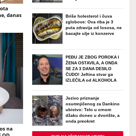
rota
ne, danas
Briše holesterol i čuva
zglobove: Ova riba je 3
puta zdravija od lososa, ne
bacajte ulje iz konzerve
PEĐU JE ZBOG POROKA I
ŽENA OSTAVILA, A ONDA
SE ZA 3 DANA DESILO
ČUDO! Jeftina stvar ga
IZLEČILA od ALKOHOLA
Jezivo priznanje
osumnjičenog za Dankino
ubistvo: Telo u crnom
džaku doneo u dvorište, a
onda preokret
aos na
E OD