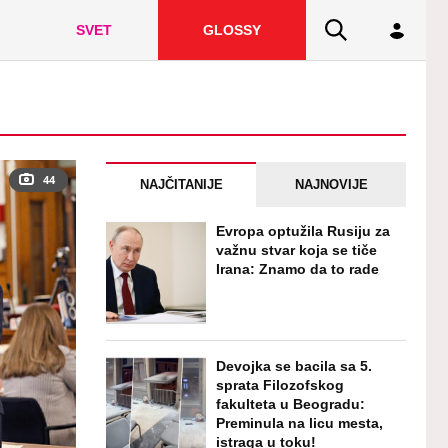
SVET
GLOSSY
44
NAJČITANIJE
NAJNOVIJE
Evropa optužila Rusiju za
važnu stvar koja se tiče
Irana: Znamo da to rade
Devojka se bacila sa 5.
sprata Filozofskog
fakulteta u Beogradu:
Preminula na licu mesta,
istraga u toku!