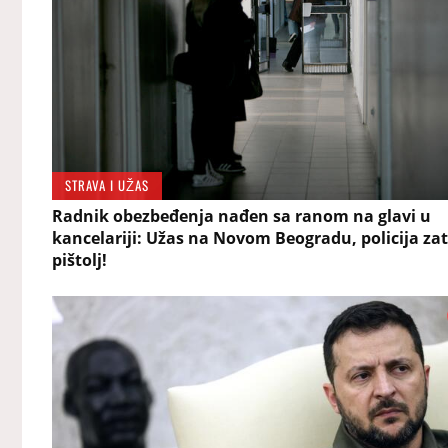
STRAVA I UŽAS
Radnik obezbeđenja nađen sa ranom na glavi u
kancelariji: Užas na Novom Beogradu, policija zat
pištolj!