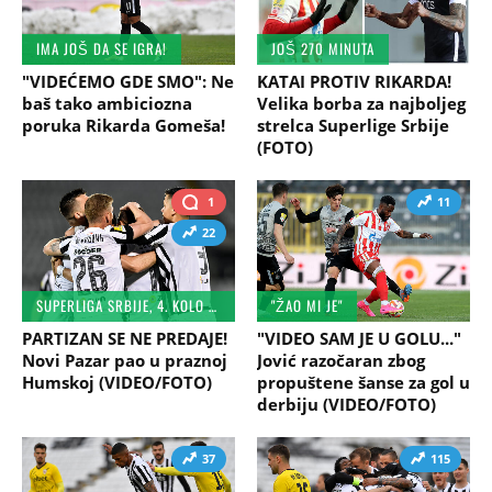
IMA JOŠ DA SE IGRA!
JOŠ 270 MINUTA
"VIDEĆEMO GDE SMO": Ne
KATAI PROTIV RIKARDA!
baš tako ambiciozna
Velika borba za najboljeg
poruka Rikarda Gomeša!
strelca Superlige Srbije
(FOTO)
1
11
22
SUPERLIGA SRBIJE, 4. KOLO PLEJ-OFA
"ŽAO MI JE"
PARTIZAN SE NE PREDAJE!
"VIDEO SAM JE U GOLU..."
Novi Pazar pao u praznoj
Jović razočaran zbog
Humskoj (VIDEO/FOTO)
propuštene šanse za gol u
derbiju (VIDEO/FOTO)
37
115