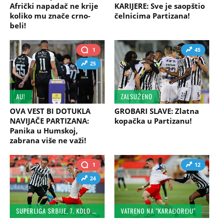
Afrički napadač ne krije
KARIJERE: Sve je saopštio
koliko mu znače crno-
čelnicima Partizana!
beli!
1
45
25
AU!
ZALSUŽENO
OVA VEST BI DOTUKLA
GROBARI SLAVE: Zlatna
NAVIJAČE PARTIZANA:
kopačka u Partizanu!
Panika u Humskoj,
zabrana više ne važi!
1
12
24
SUPERLIGA SRBIJE, 7. KOLO PLEJ-OFA
VATRENO NA "KARAĐORĐU"