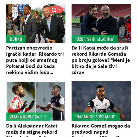
1
BURNO
"UZOR SVIM MLADIMA"
Partizan obezvredio
Da li Katai može da sruši
igrački kadar, Rikardo tri
rekord Rikarda Gomeša
puta bolji od smešnog
po broju golova? "Meni je
Poltera! Doći ću kada
bitno da je Sale živ i
nekima vidim leđa...
zdrav"
ZLATNA KOPAČKA SLS
"NADAM SE POVRATKU!"
Da li Aleksandar Katai
Rikardo Gomeš mogao da
može da stigne rekord
predvodi napad