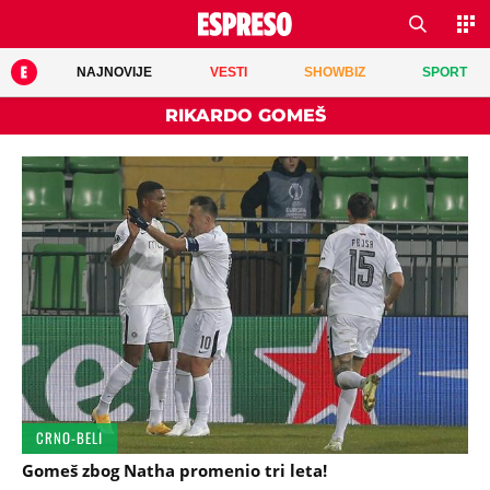
NAJNOVIJE
VESTI
SHOWBIZ
SPORT
RIKARDO GOMEŠ
CRNO-BELI
Gomeš zbog Natha promenio tri leta!