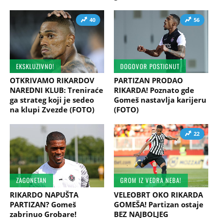
40
56
EKSKLUZIVNO!
DOGOVOR POSTIGNUT
OTKRIVAMO RIKARDOV
PARTIZAN PRODAO
NAREDNI KLUB: Treniraće
RIKARDA! Poznato gde
ga strateg koji je sedeo
Gomeš nastavlja karijeru
na klupi Zvezde (FOTO)
(FOTO)
22
ZAGONETAN
GROM IZ VEDRA NEBA!
RIKARDO NAPUŠTA
VELEOBRT OKO RIKARDA
PARTIZAN? Gomeš
GOMEŠA! Partizan ostaje
zabrinuo Grobare!
BEZ NAJBOLJEG