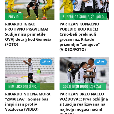
PREVID!
SUPERLIGA SRBIJE, 29. KOLO
RIKARDO IGRAO
PARTIZAN KONAČNO
PROTIVNO PRAVILIMA!
POBEDIO KOD KUĆE!
Sudije nisu primetile
Crno-beli prekinuli
OVAJ detalj kod Gomeša
grozan niz, Rikado
(FOTO)
prizemljio "zmajeve"
(VIDEO/FOTO)
32
21
NEMILOSRDNI ŠPIC
GOSTI NISU DUGO IZDRŽALI
RIKARDO NOĆNA MORA
PARTIZAN BRZO NAČEO
"ZMAJEVA": Gomeš baš
VOŽDOVAC: Prva ozbiljna
inspirisan protiv
situacija realizovana na
Voždovca (VIDEO)
najbolji mogući način!