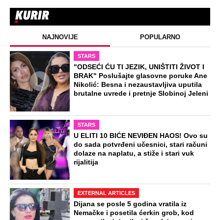
NAJNOVIJE
POPULARNO
STARS
"ODSEĆI ĆU TI JEZIK, UNIŠTITI ŽIVOT I
BRAK" Poslušajte glasovne poruke Ane
Nikolić: Besna i nezaustavljiva uputila
brutalne uvrede i pretnje Slobinoj Jeleni
STARS
U ELITI 10 BIĆE NEVIĐEN HAOS! Ovo su
do sada potvrđeni učesnici, stari računi
dolaze na naplatu, a stiže i stari vuk
rijalitija
EXTERNAL ARTICLES
Dijana se posle 5 godina vratila iz
Nemačke i posetila ćerkin grob, kod