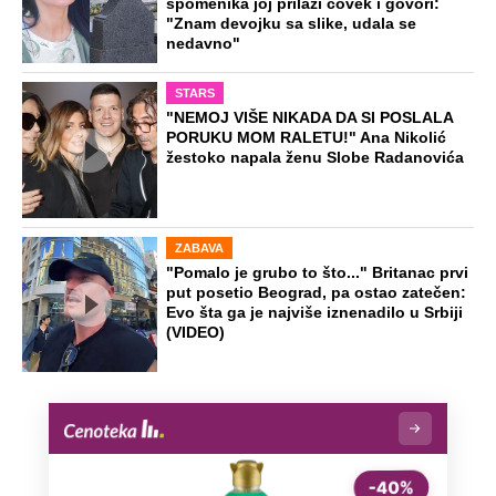
spomenika joj prilazi čovek i govori:
"Znam devojku sa slike, udala se
nedavno"
STARS
"NEMOJ VIŠE NIKADA DA SI POSLALA
PORUKU MOM RALETU!" Ana Nikolić
žestoko napala ženu Slobe Radanovića
ZABAVA
"Pomalo je grubo to što..." Britanac prvi
put posetio Beograd, pa ostao zatečen:
Evo šta ga je najviše iznenadilo u Srbiji
(VIDEO)