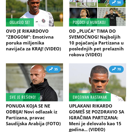
56
OGLASIO SE!
POGOCI U HUMSKOJ
OVO JE RIKARDOVO
OD „PLUĆA“ TIMA DO
"ZBOGOM": Emotivna
SVEMOĆNOG! Najboljih
poruka miljenika
10 pojačanja Partizana u
navijača za KRAJ! (VIDEO)
poslednjih pet prelaznih
rokova (VIDEO)
35
70
SVE JE REŠENO!
EMOTIVAN RASTANAK
PONUDA KOJA SE NE
UPLAKANI RIKARDO
ODBIJA! Novi odlazak iz
GOMEŠ SE POZDRAVIO SA
Partizana, pravac
IGRAČIMA PARTIZANA:
Saudijska Arabija (FOTO)
Meni je delovalo kao 15
godina... (VIDEO)