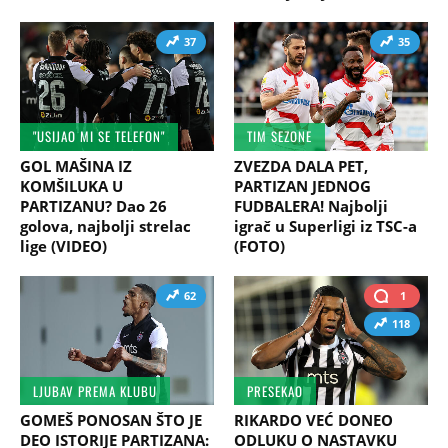
37
35
"USIJAO MI SE TELEFON"
TIM SEZONE
GOL MAŠINA IZ
ZVEZDA DALA PET,
KOMŠILUKA U
PARTIZAN JEDNOG
PARTIZANU? Dao 26
FUDBALERA! Najbolji
golova, najbolji strelac
igrač u Superligi iz TSC-a
lige (VIDEO)
(FOTO)
62
1
118
LJUBAV PREMA KLUBU
PRESEKAO
GOMEŠ PONOSAN ŠTO JE
RIKARDO VEĆ DONEO
DEO ISTORIJE PARTIZANA:
ODLUKU O NASTAVKU