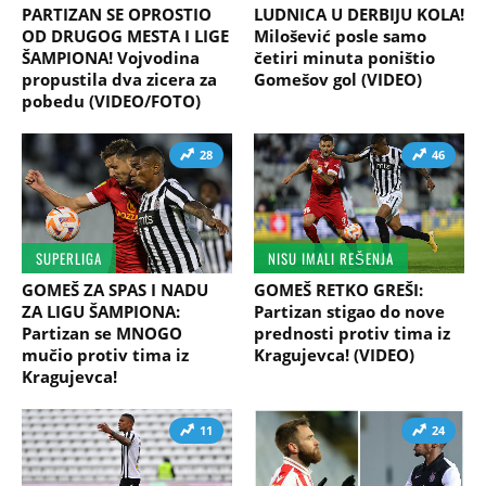
PARTIZAN SE OPROSTIO
LUDNICA U DERBIJU KOLA!
OD DRUGOG MESTA I LIGE
Milošević posle samo
ŠAMPIONA! Vojvodina
četiri minuta poništio
propustila dva zicera za
Gomešov gol (VIDEO)
pobedu (VIDEO/FOTO)
28
46
SUPERLIGA
NISU IMALI REŠENJA
GOMEŠ ZA SPAS I NADU
GOMEŠ RETKO GREŠI:
ZA LIGU ŠAMPIONA:
Partizan stigao do nove
Partizan se MNOGO
prednosti protiv tima iz
mučio protiv tima iz
Kragujevca! (VIDEO)
Kragujevca!
11
24