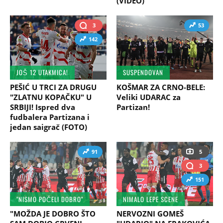
(VIDEO)
3
53
142
JOŠ 12 UTAKMICA!
SUSPENDOVAN
PEŠIĆ U TRCI ZA DRUGU
KOŠMAR ZA CRNO-BELE:
"ZLATNU KOPAČKU" U
Veliki UDARAC za
SRBIJI! Ispred dva
Partizan!
fudbalera Partizana i
jedan saigrač (FOTO)
91
5
3
151
"NISMO POČELI DOBRO"
NIMALO LEPE SCENE
"MOŽDA JE DOBRO ŠTO
NERVOZNI GOMEŠ