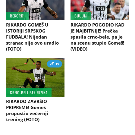
REKORD!
BUUUM
RIKARDO GOMEŠ U
RIKARDO POGODIO KAD
ISTORIJI SRPSKOG
JE NAJBITNIJE! Prečka
FUDBALA! Nijedan
spasila crno-bele, pa je
stranac nije ovo uradio
na scenu stupio Gomeš!
(FOTO)
(VIDEO)
19
CRNO-BELI BEZ RIZIKA
RIKARDO ZAVRŠIO
PRIPREME! Gomeš
propustio večernji
trening (FOTO)