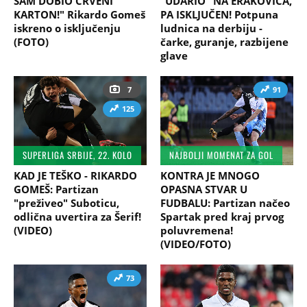
SAM DOBIO CRVENI
"UDARIO" NA ERAKOVIĆA,
KARTON!" Rikardo Gomeš
PA ISKLJUČEN! Potpuna
iskreno o isključenju
ludnica na derbiju -
(FOTO)
čarke, guranje, razbijene
glave
7
91
125
SUPERLIGA SRBIJE, 22. KOLO
NAJBOLJI MOMENAT ZA GOL
KAD JE TEŠKO - RIKARDO
KONTRA JE MNOGO
GOMEŠ: Partizan
OPASNA STVAR U
"preživeo" Suboticu,
FUDBALU: Partizan načeo
odlična uvertira za Šerif!
Spartak pred kraj prvog
(VIDEO)
poluvremena!
(VIDEO/FOTO)
73