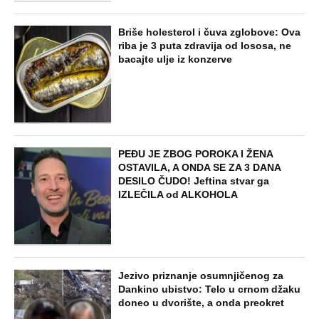
Briše holesterol i čuva zglobove: Ova
riba je 3 puta zdravija od lososa, ne
bacajte ulje iz konzerve
PEĐU JE ZBOG POROKA I ŽENA
OSTAVILA, A ONDA SE ZA 3 DANA
DESILO ČUDO! Jeftina stvar ga
IZLEČILA od ALKOHOLA
Jezivo priznanje osumnjičenog za
Dankino ubistvo: Telo u crnom džaku
doneo u dvorište, a onda preokret