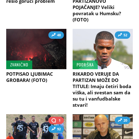
rešio gorući problem
PARTIZANOVO
POJAČANJE? Veliki
povratak u Humsku?
(FOTO)
48
52
ZVANIČNO
PODRŠKA
POTPISAO LJUBIMAC
RIKARDO VERUJE DA
GROBARA! (FOTO)
PARTIZAN MOŽE DO
TITULE: Imaju četiri boda
viška, ali svestan sam da
su tu i vanfudbalske
stvari!
1
20
92