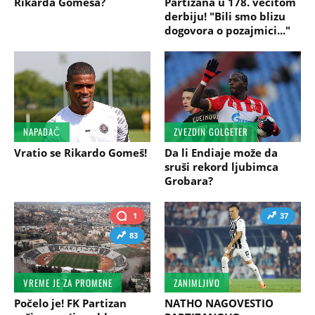
Rikarda Gomeša?
Partizana u 178. večitom
derbiju! "Bili smo blizu
dogovora o pozajmici..."
NAPADAČ
ZVEZDIN GOLGETER
Vratio se Rikardo Gomeš!
Da li Endiaje može da
sruši rekord ljubimca
Grobara?
1
37
83
VREME JE ZA PROMENE
ZANIMLJIVO
Počelo je! FK Partizan
NATHO NAGOVESTIO