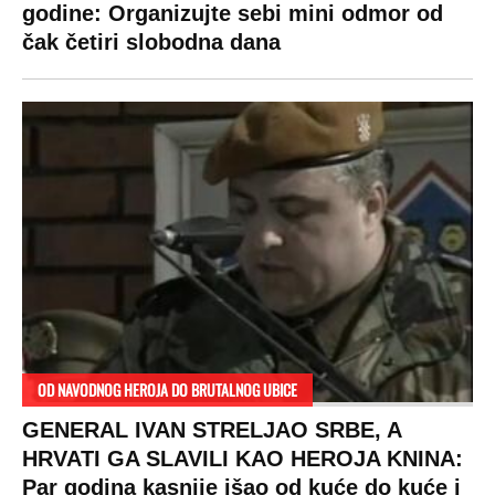
godine: Organizujte sebi mini odmor od
čak četiri slobodna dana
OD NAVODNOG HEROJA DO BRUTALNOG UBICE
GENERAL IVAN STRELJAO SRBE, A
HRVATI GA SLAVILI KAO HEROJA KNINA:
Par godina kasnije išao od kuće do kuće i