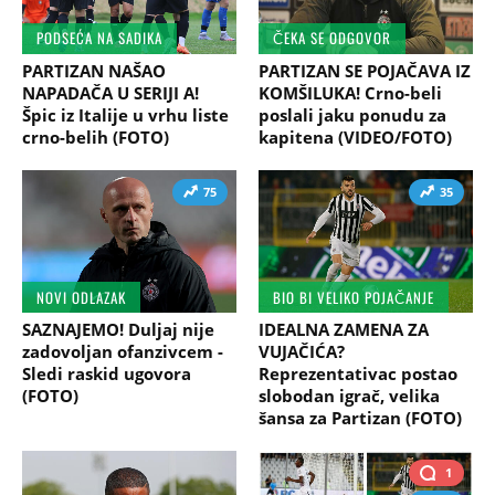
PODSEĆA NA SADIKA
ČEKA SE ODGOVOR
PARTIZAN NAŠAO
PARTIZAN SE POJAČAVA IZ
NAPADAČA U SERIJI A!
KOMŠILUKA! Crno-beli
Špic iz Italije u vrhu liste
poslali jaku ponudu za
crno-belih (FOTO)
kapitena (VIDEO/FOTO)
75
35
NOVI ODLAZAK
BIO BI VELIKO POJAČANJE
SAZNAJEMO! Duljaj nije
IDEALNA ZAMENA ZA
zadovoljan ofanzivcem -
VUJAČIĆA?
Sledi raskid ugovora
Reprezentativac postao
(FOTO)
slobodan igrač, velika
šansa za Partizan (FOTO)
1