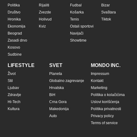
Politika
Rijaliti
Fudbal
Bizar
Društvo
Zvezde
Košarka
Svaštara
Hronika
Holivud
Tenis
Tiktok
Ekonomija
Kviz
Ostali sportovi
Beograd
Navijači
Zasadi drvo
Showtime
Kosovo
Sudbine
LIFESTYLE
SVET
MONDO INC.
Život
Planeta
Impressum
Stil
Globalno zagrevanje
Kontakt
Ljubav
Hrvatska
Marketing
Zdravlje
BiH
Politika o kolačićima
Hi-Tech
Crna Gora
Uslovi korišćenja
Kultura
Makedonija
Politika privatnosti
Auto
Privacy policy
Terms of service