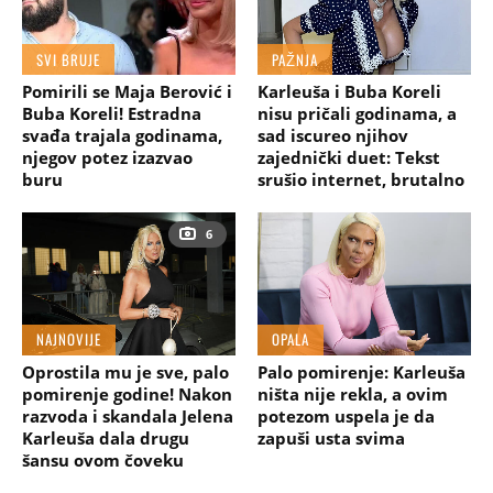
SVI BRUJE
PAŽNJA
Pomirili se Maja Berović i
Karleuša i Buba Koreli
Buba Koreli! Estradna
nisu pričali godinama, a
svađa trajala godinama,
sad iscureo njihov
njegov potez izazvao
zajednički duet: Tekst
buru
srušio internet, brutalno
6
NAJNOVIJE
OPALA
Oprostila mu je sve, palo
Palo pomirenje: Karleuša
pomirenje godine! Nakon
ništa nije rekla, a ovim
razvoda i skandala Jelena
potezom uspela je da
Karleuša dala drugu
zapuši usta svima
šansu ovom čoveku