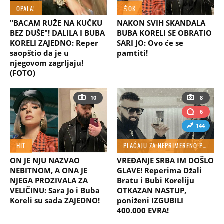
OPALA!
ŠOK
"BACAM RUŽE NA KUČKU
NAKON SVIH SKANDALA
BEZ DUŠE"! DALILA I BUBA
BUBA KORELI SE OBRATIO
KORELI ZAJEDNO: Reper
SARI JO: Ovo će se
saopštio da je u
pamtiti!
njegovom zagrljaju!
(FOTO)
10
8
6
144
HIT
PLAĆAJU ZA NEPRIMERENO PONAŠENJE
ON JE NJU NAZVAO
VREĐANJE SRBA IM DOŠLO
NEBITNOM, A ONA JE
GLAVE! Reperima Džali
NJEGA PROZIVALA ZA
Bratu i Bubi Koreliju
VELIČINU: Sara Jo i Buba
OTKAZAN NASTUP,
Koreli su sada ZAJEDNO!
poniženi IZGUBILI
400.000 EVRA!