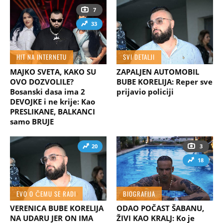
7
33
HIT NA INTERNETU
SVI DETALJI
MAJKO SVETA, KAKO SU
ZAPALJEN AUTOMOBIL
OVO DOZVOLILE?
BUBE KORELIJA: Reper sve
Bosanski dasa ima 2
prijavio policiji
DEVOJKE i ne krije: Kao
PRESLIKANE, BALKANCI
samo BRUJE
20
3
18
EVO O ČEMU SE RADI
BIOGRAFIJA
VERENICA BUBE KORELIJA
ODAO POČAST ŠABANU,
NA UDARU JER ON IMA
ŽIVI KAO KRALJ: Ko je