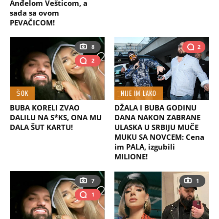
Anđelom Vešticom, a
sada sa ovom
PEVAČICOM!
8
2
2
ŠOK
NIJE IM LAKO
BUBA KORELI ZVAO
DŽALA I BUBA GODINU
DALILU NA S*KS, ONA MU
DANA NAKON ZABRANE
DALA ŠUT KARTU!
ULASKA U SRBIJU MUČE
MUKU SA NOVCEM: Cena
im PALA, izgubili
MILIONE!
7
1
1