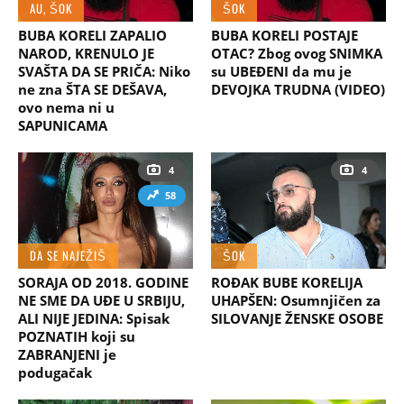
AU, ŠOK
ŠOK
BUBA KORELI ZAPALIO
BUBA KORELI POSTAJE
NAROD, KRENULO JE
OTAC? Zbog ovog SNIMKA
SVAŠTA DA SE PRIČA: Niko
su UBEĐENI da mu je
ne zna ŠTA SE DEŠAVA,
DEVOJKA TRUDNA (VIDEO)
ovo nema ni u
SAPUNICAMA
4
4
58
DA SE NAJEŽIŠ
ŠOK
SORAJA OD 2018. GODINE
ROĐAK BUBE KORELIJA
NE SME DA UĐE U SRBIJU,
UHAPŠEN: Osumnjičen za
ALI NIJE JEDINA: Spisak
SILOVANJE ŽENSKE OSOBE
POZNATIH koji su
ZABRANJENI je
podugačak