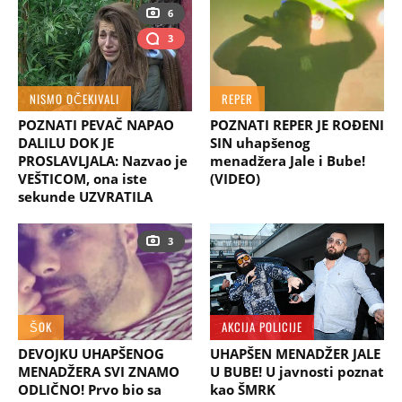
6
3
NISMO OČEKIVALI
REPER
POZNATI PEVAČ NAPAO
POZNATI REPER JE ROĐENI
DALILU DOK JE
SIN uhapšenog
PROSLAVLJALA: Nazvao je
menadžera Jale i Bube!
VEŠTICOM, ona iste
(VIDEO)
sekunde UZVRATILA
3
ŠOK
AKCIJA POLICIJE
DEVOJKU UHAPŠENOG
UHAPŠEN MENADŽER JALE
MENADŽERA SVI ZNAMO
U BUBE! U javnosti poznat
ODLIČNO! Prvo bio sa
kao ŠMRK