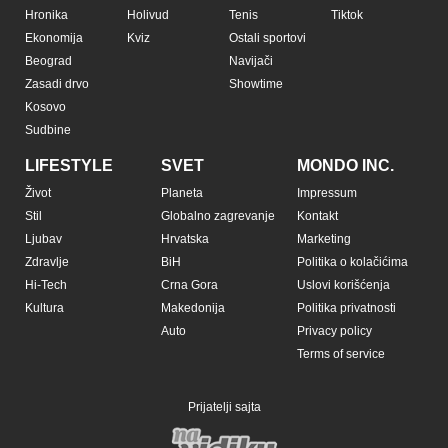
Hronika
Holivud
Tenis
Tiktok
Ekonomija
Kviz
Ostali sportovi
Beograd
Navijači
Zasadi drvo
Showtime
Kosovo
Sudbine
LIFESTYLE
SVET
MONDO INC.
Život
Planeta
Impressum
Stil
Globalno zagrevanje
Kontakt
Ljubav
Hrvatska
Marketing
Zdravlje
BiH
Politika o kolačićima
Hi-Tech
Crna Gora
Uslovi korišćenja
Kultura
Makedonija
Politika privatnosti
Auto
Privacy policy
Terms of service
Prijatelji sajta