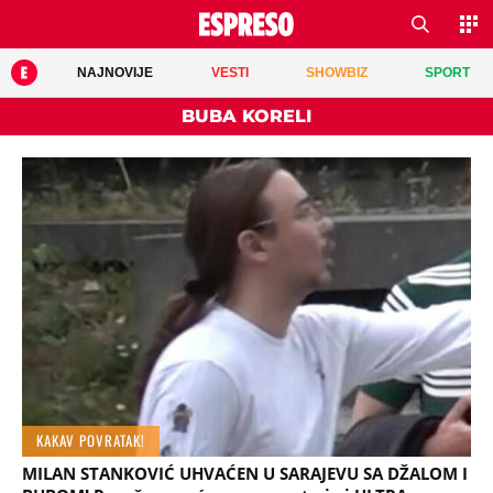
NAJNOVIJE
VESTI
SHOWBIZ
SPORT
BUBA KORELI
KAKAV POVRATAK!
MILAN STANKOVIĆ UHVAĆEN U SARAJEVU SA DŽALOM I