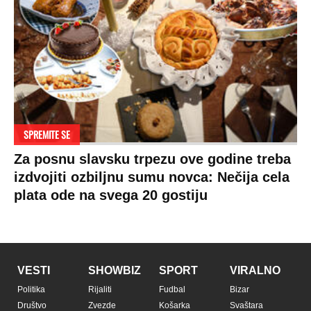
SPREMITE SE
Za posnu slavsku trpezu ove godine treba
izdvojiti ozbiljnu sumu novca: Nečija cela
plata ode na svega 20 gostiju
VESTI
SHOWBIZ
SPORT
VIRALNO
Politika
Rijaliti
Fudbal
Bizar
Društvo
Zvezde
Košarka
Svaštara