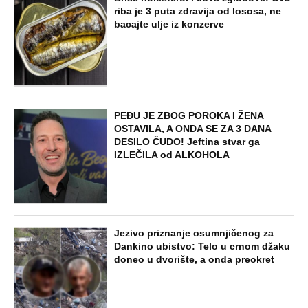
riba je 3 puta zdravija od lososa, ne
bacajte ulje iz konzerve
PEĐU JE ZBOG POROKA I ŽENA
OSTAVILA, A ONDA SE ZA 3 DANA
DESILO ČUDO! Jeftina stvar ga
IZLEČILA od ALKOHOLA
Jezivo priznanje osumnjičenog za
Dankino ubistvo: Telo u crnom džaku
doneo u dvorište, a onda preokret