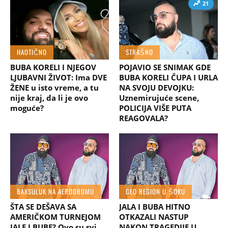
21
HAOTIČNO
STRAŠNO
BUBA KORELI I NJEGOV
POJAVIO SE SNIMAK GDE
LJUBAVNI ŽIVOT: Ima DVE
BUBA KORELI ČUPA I URLA
ŽENE u isto vreme, a tu
NA SVOJU DEVOJKU:
nije kraj, da li je ovo
Uznemirujuće scene,
moguće?
POLICIJA VIŠE PUTA
REAGOVALA?
BAKSULUK NA AERODROMU
CEO REGION U ŠOKU
ŠTA SE DEŠAVA SA
JALA I BUBA HITNO
AMERIČKOM TURNEJOM
OTKAZALI NASTUP
JALE I BUBE? Ovo su svi
NAKON TRAGEDIJE U