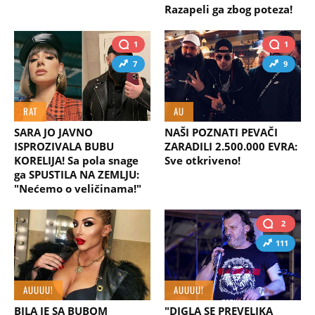
Razapeli ga zbog poteza!
1
1
7
9
RAT
AU
SARA JO JAVNO
NAŠI POZNATI PEVAČI
ISPROZIVALA BUBU
ZARADILI 2.500.000 EVRA:
KORELIJA! Sa pola snage
Sve otkriveno!
ga SPUSTILA NA ZEMLJU:
"Nećemo o veličinama!"
2
111
AUUUU!
AUUUU!
BILA JE SA BUBOM
"DIGLA SE PREVELIKA