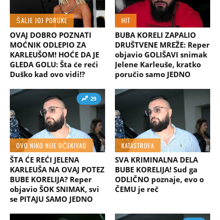
ŠALJE JOJ PORUKE
HIT
OVAJ DOBRO POZNATI
BUBA KORELI ZAPALIO
MOĆNIK ODLEPIO ZA
DRUŠTVENE MREŽE: Reper
KARLEUŠOM! HOĆE DA JE
objavio GOLIŠAVI snimak
GLEDA GOLU: Šta će reći
Jelene Karleuše, kratko
Duško kad ovo vidi!?
poručio samo JEDNO
29
OVO NIKO NIJE OČEKIVAO
KATASTROFA
ŠTA ĆE REĆI JELENA
SVA KRIMINALNA DELA
KARLEUŠA NA OVAJ POTEZ
BUBE KORELIJA! Sud ga
BUBE KORELIJA? Reper
ODLIČNO poznaje, evo o
objavio ŠOK SNIMAK, svi
ČEMU je reč
se PITAJU SAMO JEDNO