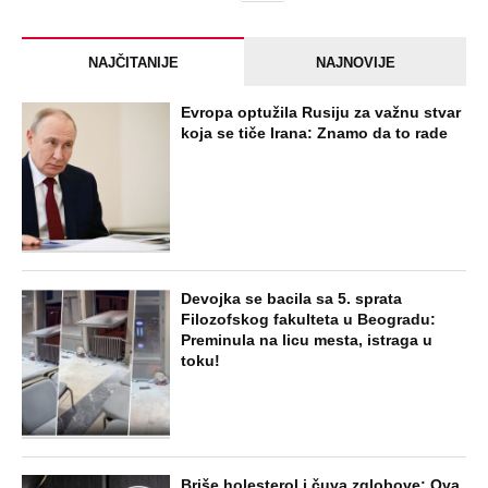
NAJČITANIJE
NAJNOVIJE
Evropa optužila Rusiju za važnu stvar
koja se tiče Irana: Znamo da to rade
Devojka se bacila sa 5. sprata
Filozofskog fakulteta u Beogradu:
Preminula na licu mesta, istraga u
toku!
Briše holesterol i čuva zglobove: Ova