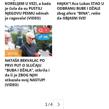
KORELIJEM U VEZI, a kada
HAJKA"! Aca Lukas STAO U
je čula da su PUSTILI
ODBRANU BUBE I DŽALE
NJEGOVU PESMU odmah
zbog afere "BINA", rešio
je ragovala! (VIDEO)
da OBJASNI SVE!
1
296
AUUUU!
NATAŠA BEKVALAC PO
PRVI PUT O SLUČAJU
"BUBA I DŽALA", otkrila i
da li je ZBOG NJIH
otkazala svoj NASTUP!
(VIDEO)
1 / 4