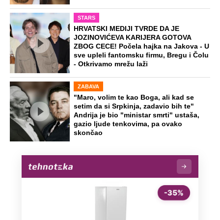
STARS
HRVATSKI MEDIJI TVRDE DA JE
JOZINOVIĆEVA KARIJERA GOTOVA
ZBOG CECE! Počela hajka na Jakova - U
sve upleli fantomsku firmu, Bregu i Čolu
- Otkrivamo mrežu laži
ZABAVA
"Maro, volim te kao Boga, ali kad se
setim da si Srpkinja, zadavio bih te"
Andrija je bio "ministar smrti" ustaša,
gazio ljude tenkovima, pa ovako
skončao