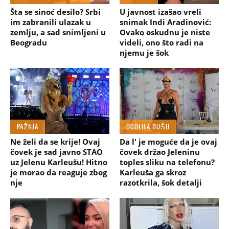
Šta se sinoć desilo? Srbi
U javnost izašao vreli
im zabranili ulazak u
snimak Indi Aradinović:
zemlju, a sad snimljeni u
Ovako oskudnu je niste
Beogradu
videli, ono što radi na
njemu je šok
PAŽNJA
OGOLILA DUŠU
Ne želi da se krije! Ovaj
Da l' je moguće da je ovaj
čovek je sad javno STAO
čovek držao Jeleninu
uz Jelenu Karleušu! Hitno
toples sliku na telefonu?
je morao da reaguje zbog
Karleuša ga skroz
nje
razotkrila, šok detalji