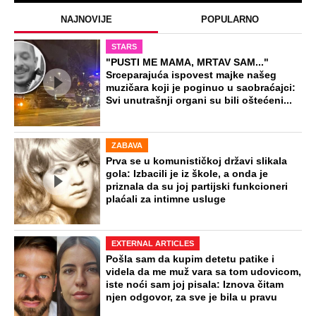
NAJNOVIJE
POPULARNO
STARS
"PUSTI ME MAMA, MRTAV SAM..."
Srceparajuća ispovest majke našeg
muzičara koji je poginuo u saobraćajci:
Svi unutrašnji organi su bili oštećeni...
ZABAVA
Prva se u komunističkoj državi slikala
gola: Izbacili je iz škole, a onda je
priznala da su joj partijski funkcioneri
plaćali za intimne usluge
EXTERNAL ARTICLES
Pošla sam da kupim detetu patike i
videla da me muž vara sa tom udovicom,
iste noći sam joj pisala: Iznova čitam
njen odgovor, za sve je bila u pravu