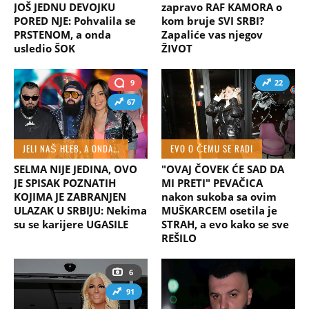
JOŠ JEDNU DEVOJKU
zapravo RAF KAMORA o
PORED NJE: Pohvalila se
kom bruje SVI SRBI?
PRSTENOM, a onda
Zapaliće vas njegov
usledio ŠOK
ŽIVOT
9
22
67
JELI NAŠ HLEB, A ONDA...
EVO O ČEMU SE RADI
SELMA NIJE JEDINA, OVO
"OVAJ ČOVEK ĆE SAD DA
JE SPISAK POZNATIH
MI PRETI" PEVAČICA
KOJIMA JE ZABRANJEN
nakon sukoba sa ovim
ULAZAK U SRBIJU: Nekima
MUŠKARCEM osetila je
su se karijere UGASILE
STRAH, a evo kako se sve
REŠILO
6
91