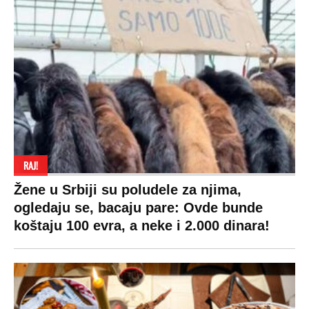
RAJ!
Žene u Srbiji su poludele za njima,
ogledaju se, bacaju pare: Ovde bunde
koštaju 100 evra, a neke i 2.000 dinara!