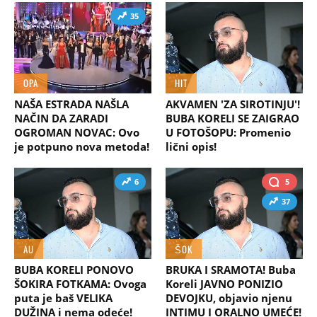
35
OPA
HIT
NAŠA ESTRADA NAŠLA
AKVAMEN 'ZA SIROTINJU'!
NAČIN DA ZARADI
BUBA KORELI SE ZAIGRAO
OGROMAN NOVAC: Ovo
U FOTOŠOPU: Promenio
je potpuno nova metoda!
lični opis!
6
5
37
AU
ŠOK
BUBA KORELI PONOVO
BRUKA I SRAMOTA! Buba
ŠOKIRA FOTKAMA: Ovoga
Koreli JAVNO PONIZIO
puta je baš VELIKA
DEVOJKU, objavio njenu
DUŽINA i nema odeće!
INTIMU I ORALNO UMEĆE!