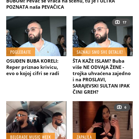
BUBOM! Pevač se vraća na scenu, tu je i ULTRA
POZNATA naša PEVAČICA
17
POGLEDAJTE
SAZNALI SMO SVE DETALJE!
OSUĐEN BUBA KORELI:
ŠTA KAŽE ISLAM? Buba
Reper priznao krivicu,
više NE ODVAJA ŽENE -
evo o kojoj cifri se radi
trojka uhvaćena zajedno
i na PROSLAVI,
SARAJEVSKI SULTAN IPAK
ČINI GREH?
6
BELGRADE MUSIC WEEK
ZAPALILA