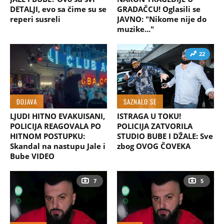
DETALJI, evo sa čime su se
GRADAČCU! Oglasili se
reperi susreli
JAVNO: "Nikome nije do
muzike..."
22
DOJAVA
SAZNALO SE
LJUDI HITNO EVAKUISANI,
ISTRAGA U TOKU!
POLICIJA REAGOVALA PO
POLICIJA ZATVORILA
HITNOM POSTUPKU:
STUDIO BUBE I DŽALE: Sve
Skandal na nastupu Jale i
zbog OVOG ČOVEKA
Bube VIDEO
7
5