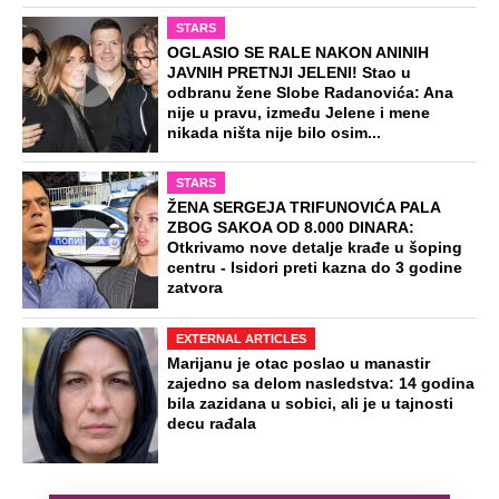
STARS
OGLASIO SE RALE NAKON ANINIH
JAVNIH PRETNJI JELENI! Stao u
odbranu žene Slobe Radanovića: Ana
nije u pravu, između Jelene i mene
nikada ništa nije bilo osim...
STARS
ŽENA SERGEJA TRIFUNOVIĆA PALA
ZBOG SAKOA OD 8.000 DINARA:
Otkrivamo nove detalje krađe u šoping
centru - Isidori preti kazna do 3 godine
zatvora
EXTERNAL ARTICLES
Marijanu je otac poslao u manastir
zajedno sa delom nasledstva: 14 godina
bila zazidana u sobici, ali je u tajnosti
decu rađala