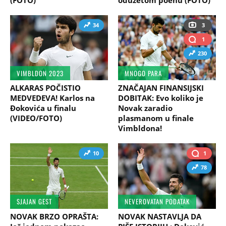
34
3
1
230
VIMBLDON 2023
MNOGO PARA
ALKARAS POČISTIO
ZNAČAJAN FINANSIJSKI
MEDVEDEVA! Karlos na
DOBITAK: Evo koliko je
Đokovića u finalu
Novak zaradio
(VIDEO/FOTO)
plasmanom u finale
Vimbldona!
10
1
78
SJAJAN GEST
NEVEROVATAN PODATAK
NOVAK BRZO OPRAŠTA:
NOVAK NASTAVLJA DA