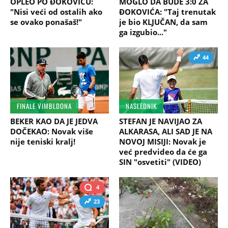
OPLEO PO ĐOKOVIĆU:
MOGLO DA BUDE 3:0 ZA
"Nisi veći od ostalih ako
ĐOKOVIĆA: "Taj trenutak
se ovako ponašaš!"
je bio KLJUČAN, da sam
ga izgubio..."
44
FINALE VIMBLDONA
NASLEDNIK
BEKER KAO DA JE JEDVA
STEFAN JE NAVIJAO ZA
DOČEKAO: Novak više
ALKARASA, ALI SAD JE NA
nije teniski kralj!
NOVOJ MISIJI: Novak je
već predvideo da će ga
SIN "osvetiti" (VIDEO)
4
23