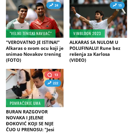
24
15
"VELIKI TENISKI NAVIJAČ"
VIMBLDON 2023
"VEROVATNO JE ISTINA!"
ALKARAS SA NULOM U
Alkaras o svom ocu koji je
POLUFINALU! Rune bez
snimao Novakov trening
rešenja za Karlosa
(FOTO)
(VIDEO)
13
222
POMRAČENJE UMA
BURAN RAZGOVOR
NOVAKA I JELENE
ĐOKOVIĆ KOJI SE NIJE
ČUO U PRENOSU: "Jesi