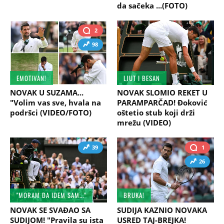
da sačeka ...(FOTO)
2
98
EMOTIVAN!
LJUT I BESAN
NOVAK U SUZAMA...
NOVAK SLOMIO REKET U
"Volim vas sve, hvala na
PARAMPARČAD! Đoković
podršci (VIDEO/FOTO)
oštetio stub koji drži
mrežu (VIDEO)
39
1
26
"MORAM DA IDEM SAM..."
BRUKA!
NOVAK SE SVAĐAO SA
SUDIJA KAZNIO NOVAKA
SUDIJOM! "Pravila su ista
USRED TAJ-BREJKA!