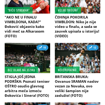
"BIĆU SPREMAN"
VELIKI TRIJUMF
"AKO NE U FINALU
ČEHINJA POKORILA
VIMBLDONA, KADA?"
VIMBLDON: Niko je nije
Đoković objasnio kako
video u finalu, a sada se
vidi meč sa Alkarasom
zauvek upisala u istoriju!
(FOTO)
(VIDEO)
15
12
BEZ DLAKE NA JEZIKU
NEVEROVATNO
STIGLA JOŠ JEDNA
BRITANSKA BRUKA:
PODRŠKA: Poznati teniser
Osvanuo SRAMAN naslov
OŠTRO osudio glavnog
vezan za Novaka, ovo
arbitra meča izmeću
veliki šampion nije
Đokovića i Sinera! (FOTO)
zaslužio! (FOTO)