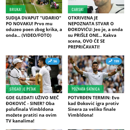
BRUKA!
CARSKI
SUDIJA DVAPUT "UDARIO"
OTKRIVENA JE
PO NOVAKU! Prvo mu
NEPOZNATA STVAR O
oduzeo poen zbog krika, a
ĐOKOVIĆU: Jeo je, a onda
onda... (VIDEO/FOTO)
su PRIŠLE ONE... Kakva
scena, OVO ĆE SE
PREPRIČAVATI!
56
199
STIGAO JE PETAK
POZNATA SATNICA
GDE GLEDATI UŽIVO MEČ
POTVRĐEN TERMIN: Evo
ĐOKOVIĆ - SINER? Oba
kad Đoković igra protiv
polufinala Vimbldona
Sinera za veliko finale
možete pratiti na ovim
Vimbldona!
TV kanalima!