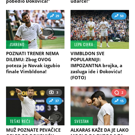
pobedio Đokovića!"
udarce!"
29
50
ISKRENO
LEPA CIFRA
POZNATI TRENER NEMA
VIMBLDON SVE
DILEMU: Zbog OVOG
POPULARNIJI:
poteza je Novak izgubio
IMPOZANTNA brojka, a
finale Vimbldona!
zasluga ide i Đokoviću!
(FOTO)
3
2
37
15
TEŠKE REČI
SVESTAN
MUŽ POZNATE PEVAČICE
ALKARAS KAŽE DA JE LAKO