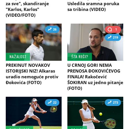
za sve", skandiranje
Usledila sramna poruka
"Karlos, Karlos"
sa tribina (VIDEO)
(VIDEO/FOTO)
26
1
219
NAŽALOST
ŠTA REĆI?
PREKINUT NOVAKOV
U CRNOJ GORI NEMA
ISTORIJSKI NIZ! Alkaras
PRENOSA ĐOKOVIĆEVOG
uradio nemoguće protiv
FINALA! Rakočević
Đokovića (FOTO)
ŠOKIRAN uz jedno pitanje
(FOTO)
22
273