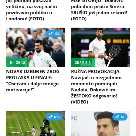
Još jednom pokazao
PIŠE ISTORIJU : Đoković
veličinu, na svoj način
pobedom protiv Sinera
pozdravio publiku u
SRUŠIO još jedan rekord!
Londonu! (FOTO)
(FOTO)
130
OD SRCA
SRAMOTA
NOVAK UZBUĐEN ZBOG
RUŽNA PROVOKACIJA:
PROLASKA U FINALE:
Navijači u nezgodnom
"Osećam i dalje mnogo
momentu pominjali
motivacije!"
Nadala, Đoković im
ŽESTOKO odgovorio!
(VIDEO)
616
41