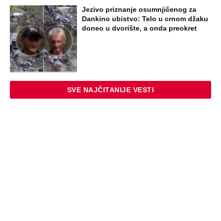
Jezivo priznanje osumnjičenog za
Dankino ubistvo: Telo u crnom džaku
doneo u dvorište, a onda preokret
SVE NAJČITANIJE VESTI