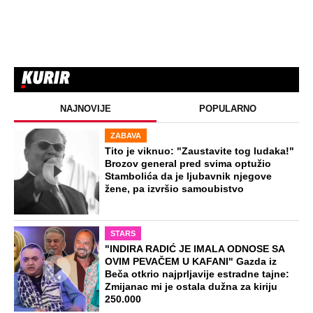
NAJNOVIJE
POPULARNO
ZABAVA
Tito je viknuo: "Zaustavite tog ludaka!"
Brozov general pred svima optužio
Stambolića da je ljubavnik njegove
žene, pa izvršio samoubistvo
STARS
"INDIRA RADIĆ JE IMALA ODNOSE SA
OVIM PEVAČEM U KAFANI" Gazda iz
Beča otkrio najprljavije estradne tajne:
Zmijanac mi je ostala dužna za kiriju
250.000