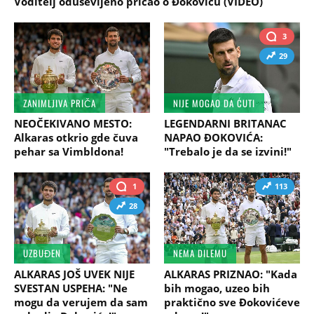
Voditelj oduševljeno pričao o Đokoviću (VIDEO)
3
29
ZANIMLJIVA PRIČA
NIJE MOGAO DA ĆUTI
NEOČEKIVANO MESTO:
LEGENDARNI BRITANAC
Alkaras otkrio gde čuva
NAPAO ĐOKOVIĆA:
pehar sa Vimbldona!
"Trebalo je da se izvini!"
1
113
28
UZBUĐEN
NEMA DILEMU
ALKARAS JOŠ UVEK NIJE
ALKARAS PRIZNAO: "Kada
SVESTAN USPEHA: "Ne
bih mogao, uzeo bih
mogu da verujem da sam
praktično sve Đokovićeve