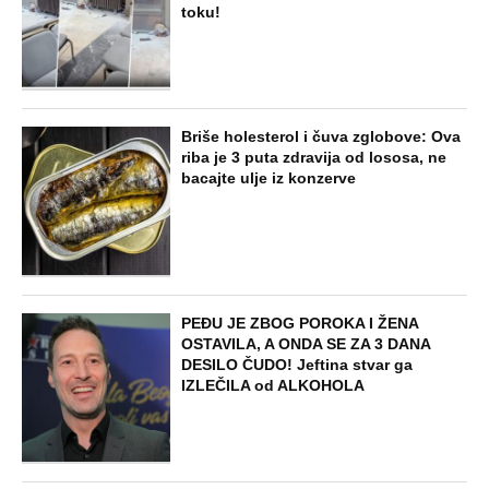
toku!
Briše holesterol i čuva zglobove: Ova
riba je 3 puta zdravija od lososa, ne
bacajte ulje iz konzerve
PEĐU JE ZBOG POROKA I ŽENA
OSTAVILA, A ONDA SE ZA 3 DANA
DESILO ČUDO! Jeftina stvar ga
IZLEČILA od ALKOHOLA