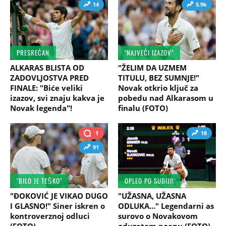
14
5.9k
PRESREĆAN
"NAJVEĆI IZAZOV"
ALKARAS BLISTA OD
"ŽELIM DA UZMEM
ZADOVLJOSTVA PRED
TITULU, BEZ SUMNJE!"
FINALE: "Biće veliki
Novak otkrio ključ za
izazov, svi znaju kakva je
pobedu nad Alkarasom u
Novak legenda"!
finalu (FOTO)
1
18
91
"BILO JE TEŠKO"
OPLEO PO SUDIJI!
"ĐOKOVIĆ JE VIKAO DUGO
"UŽASNA, UŽASNA
I GLASNO!" Siner iskren o
ODLUKA..." Legendarni as
kontroverznoj odluci
surovo o Novakovom
(FOTO)
oduzetom poenu (FOTO)