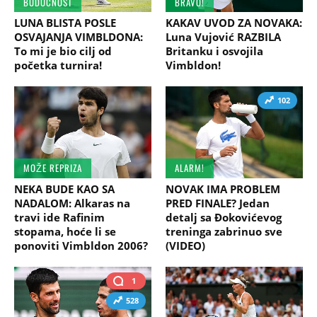
BUDUĆNOST
BRAVO!
LUNA BLISTA POSLE
KAKAV UVOD ZA NOVAKA:
OSVAJANJA VIMBLDONA:
Luna Vujović RAZBILA
To mi je bio cilj od
Britanku i osvojila
početka turnira!
Vimbldon!
102
MOŽE REPRIZA
ALARM!
NEKA BUDE KAO SA
NOVAK IMA PROBLEM
NADALOM: Alkaras na
PRED FINALE? Jedan
travi ide Rafinim
detalj sa Đokovićevog
stopama, hoće li se
treninga zabrinuo sve
ponoviti Vimbldon 2006?
(VIDEO)
1
528