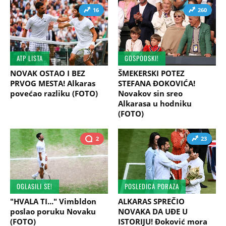
16
260
ATP LISTA
GOSPODSKI!
NOVAK OSTAO I BEZ
ŠMEKERSKI POTEZ
PRVOG MESTA! Alkaras
STEFANA ĐOKOVIĆA!
povećao razliku (FOTO)
Novakov sin sreo
Alkarasa u hodniku
(FOTO)
2
23
OGLASILI SE!
POSLEDICA PORAZA
"HVALA TI..." Vimbldon
ALKARAS SPREČIO
poslao poruku Novaku
NOVAKA DA UĐE U
(FOTO)
ISTORIJU! Đoković mora