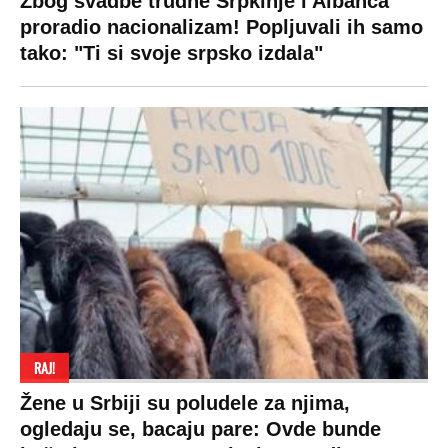
Zbog svadbe trudne Srpkinje i Albanca
proradio nacionalizam! Popljuvali ih samo
tako: "Ti si svoje srpsko izdala"
RAJ!
Žene u Srbiji su poludele za njima,
ogledaju se, bacaju pare: Ovde bunde