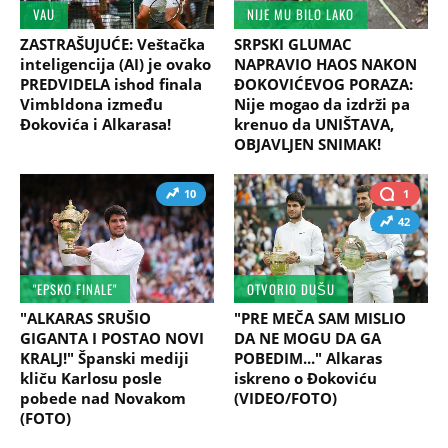
VAU
NIJE MU BILO LAKO
ZASTRAŠUJUĆE: Veštačka
SRPSKI GLUMAC
inteligencija (AI) je ovako
NAPRAVIO HAOS NAKON
PREDVIDELA ishod finala
ĐOKOVIĆEVOG PORAZA:
Vimbldona između
Nije mogao da izdrži pa
Đokovića i Alkarasa!
krenuo da UNIŠTAVA,
OBJAVLJEN SNIMAK!
10
1
42
"EPSKO FINALE"
OTVORIO DUŠU
"ALKARAS SRUŠIO
"PRE MEČA SAM MISLIO
GIGANTA I POSTAO NOVI
DA NE MOGU DA GA
KRALJ!" Španski mediji
POBEDIM..." Alkaras
kliču Karlosu posle
iskreno o Đokoviću
pobede nad Novakom
(VIDEO/FOTO)
(FOTO)