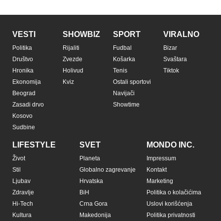
VESTI
SHOWBIZ
SPORT
VIRALNO
Politika
Rijaliti
Fudbal
Bizar
Društvo
Zvezde
Košarka
Svaštara
Hronika
Holivud
Tenis
Tiktok
Ekonomija
Kviz
Ostali sportovi
Beograd
Navijači
Zasadi drvo
Showtime
Kosovo
Sudbine
LIFESTYLE
SVET
MONDO INC.
Život
Planeta
Impressum
Stil
Globalno zagrevanje
Kontakt
Ljubav
Hrvatska
Marketing
Zdravlje
BiH
Politika o kolačićima
Hi-Tech
Crna Gora
Uslovi korišćenja
Kultura
Makedonija
Politika privatnosti