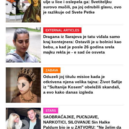
ulje u lice i oslepela ga: Svetiteljku
surovo mučili, pa joj odrubili glavu, ovo
je razlikuje od Svete Petke
EXTERNAL ARTICLES
Dragana iz Sarajeva je tatu viđala samo
kraj kontejnera: Ostavili je u bolnici kao
bebu, a kad je posle 26 godina srela
majku rekla je - e sad će osveta
ZABAVA
Oduzeli joj titulu misice kada je
otkrivena njena velika tajna: Život Safije
iz "Sultanije Kosem" obeležili skandali,
a evo kako danas izgleda
STARS
SAOBRAĆAJKE, PUCNJAVE,
NARKOTICI, SILOVANJE Sin Halke
Paldum bio je u ZATVORU: "Ne želim da