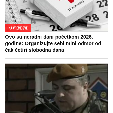
NA VREME SVE
Ovo su neradni dani početkom 2026.
godine: Organizujte sebi mini odmor od
čak četiri slobodna dana