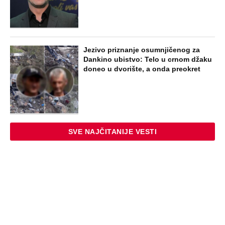
Jezivo priznanje osumnjičenog za
Dankino ubistvo: Telo u crnom džaku
doneo u dvorište, a onda preokret
SVE NAJČITANIJE VESTI