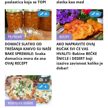
poslastica koja se TOPI
slatka kao med
25
35
PRIPREMA
RECEPT
DOMAĆE SLATKO OD
AKO NAPRAVITE OVAJ
TREŠANJA KAKVO SU NAŠE
RUČAK SVI ĆE VAS
BAKE SPREMALE: Svaka
HVALITI: Bakine BEČKE
domaćica mora da zna
ŠNICLE i DESERT koji
OVAJ RECEPT
izaziva zavisnost koliko je
dobar!
4
6
NEOPISIVO DOBRO