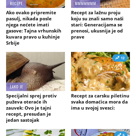
RECEPT
MMMMMMM
Ako ovako pripremite
Recept za lažnu proju
pasulj, nikada posle
koju su znali samo naši
njega nećete imati
stari: Generacijama se
gasove: Tajna vrhunskih
prenosi, ukusnija je od
kuvara pravo u kuhinje
prave
Srbije
12
LAKO JE
Specijalni sprej protiv
Recept za carsku piletinu
puževa oteraće ih
svaka domaćica mora da
zauvek: Ovo je tajni
ima u svojoj svesci:
recept, presudan je
jedan sastojak
6