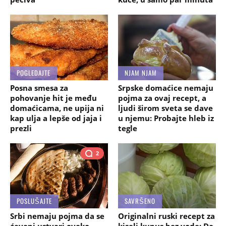
POGLEDAJTE
NJAM NJAM
Posna smesa za
Srpske domaćice nemaju
pohovanje hit je među
pojma za ovaj recept, a
domaćicama, ne upija ni
ljudi širom sveta se dave
kap ulja a lepše od jaja i
u njemu: Probajte hleb iz
prezli
tegle
2
POSLUŠAJTE
SAVRŠENO
Srbi nemaju pojma da se
Originalni ruski recept za
ćevapi ustvari ovako
kiseli kupus bez vode: Da,