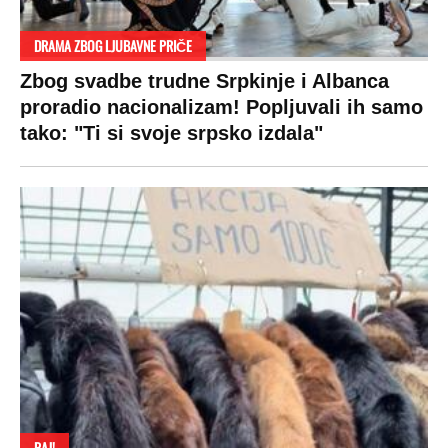
DRAMA ZBOG LJUBAVNE PRIČE
Zbog svadbe trudne Srpkinje i Albanca
proradio nacionalizam! Popljuvali ih samo
tako: "Ti si svoje srpsko izdala"
RAJ!