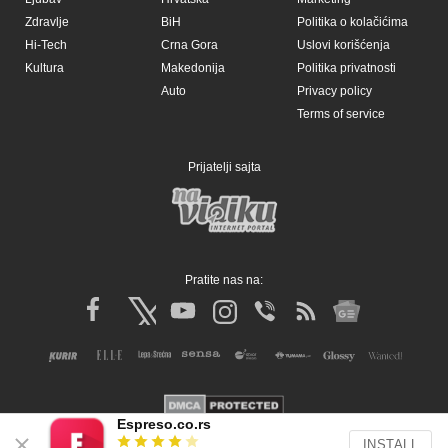
Zdravlje
BiH
Politika o kolačićima
Hi-Tech
Crna Gora
Uslovi korišćenja
Kultura
Makedonija
Politika privatnosti
Auto
Privacy policy
Terms of service
Prijatelji sajta
Pratite nas na:
Espreso.co.rs
INSTALL