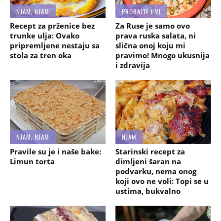
NJAM, NJAM
PROBAJTE I VI
Recept za prženice bez
Za Ruse je samo ovo
trunke ulja: Ovako
prava ruska salata, ni
pripremljene nestaju sa
slična onoj koju mi
stola za tren oka
pravimo! Mnogo ukusnija
i zdravija
NJAM, NJAM
NJAM
Pravile su je i naše bake:
Starinski recept za
Limun torta
dimljeni šaran na
podvarku, nema onog
koji ovo ne voli: Topi se u
ustima, bukvalno