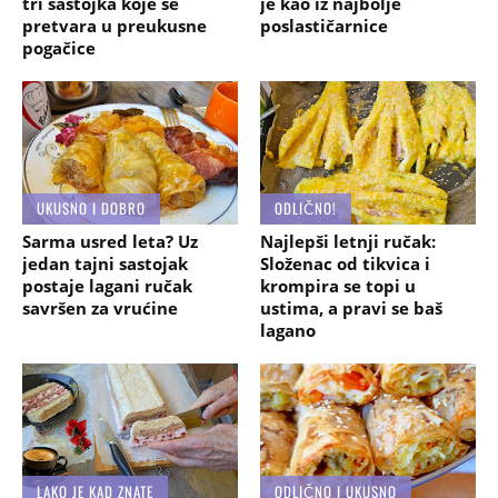
tri sastojka koje se
je kao iz najbolje
pretvara u preukusne
poslastičarnice
pogačice
UKUSNO I DOBRO
ODLIČNO!
Sarma usred leta? Uz
Najlepši letnji ručak:
jedan tajni sastojak
Složenac od tikvica i
postaje lagani ručak
krompira se topi u
savršen za vrućine
ustima, a pravi se baš
lagano
LAKO JE KAD ZNATE
ODLIČNO I UKUSNO