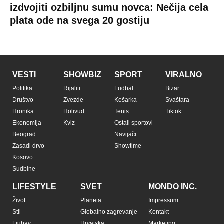
izdvojiti ozbiljnu sumu novca: Nečija cela
plata ode na svega 20 gostiju
VESTI
SHOWBIZ
SPORT
VIRALNO
Politika
Rijaliti
Fudbal
Bizar
Društvo
Zvezde
Košarka
Svaštara
Hronika
Holivud
Tenis
Tiktok
Ekonomija
Kviz
Ostali sportovi
Beograd
Navijači
Zasadi drvo
Showtime
Kosovo
Sudbine
LIFESTYLE
SVET
MONDO INC.
Život
Planeta
Impressum
Stil
Globalno zagrevanje
Kontakt
Ljubav
Hrvatska
Marketing