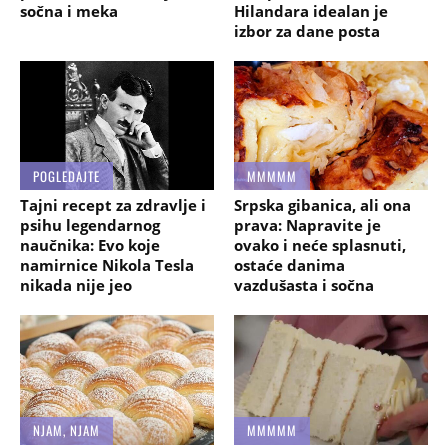
sočna i meka
Hilandara idealan je
izbor za dane posta
POGLEDAJTE
MMMMM
Tajni recept za zdravlje i
Srpska gibanica, ali ona
psihu legendarnog
prava: Napravite je
naučnika: Evo koje
ovako i neće splasnuti,
namirnice Nikola Tesla
ostaće danima
nikada nije jeo
vazdušasta i sočna
NJAM, NJAM
MMMMM