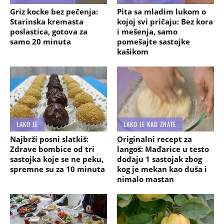
Griz kocke bez pečenja:
Pita sa mladim lukom o
Starinska kremasta
kojoj svi pričaju: Bez kora
poslastica, gotova za
i mešenja, samo
samo 20 minuta
pomešajte sastojke
kašikom
LAKO JE
LAKO JE KAD ZNATE
Najbrži posni slatkiš:
Originalni recept za
Zdrave bombice od tri
langoš: Mađarice u testo
sastojka koje se ne peku,
dodaju 1 sastojak zbog
spremne su za 10 minuta
kog je mekan kao duša i
nimalo mastan