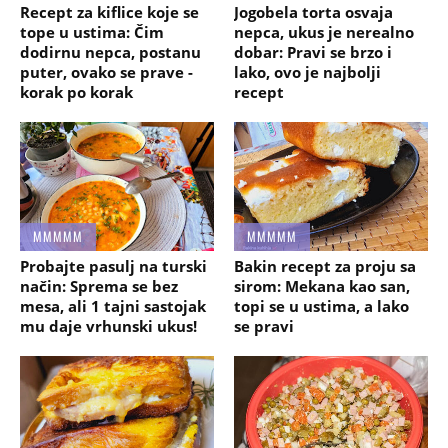
Recept za kiflice koje se
Jogobela torta osvaja
tope u ustima: Čim
nepca, ukus je nerealno
dodirnu nepca, postanu
dobar: Pravi se brzo i
puter, ovako se prave -
lako, ovo je najbolji
korak po korak
recept
MMMMM
MMMMM
Probajte pasulj na turski
Bakin recept za proju sa
način: Sprema se bez
sirom: Mekana kao san,
mesa, ali 1 tajni sastojak
topi se u ustima, a lako
mu daje vrhunski ukus!
se pravi