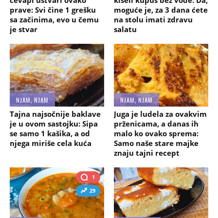
prave: Svi čine 1 grešku
moguće je, za 3 dana ćete
sa začinima, evo u čemu
na stolu imati zdravu
je stvar
salatu
NJAM, NJAM
NJAM, NJAM
Tajna najsočnije baklave
Juga je ludela za ovakvim
je u ovom sastojku: Sipa
prženicama, a danas ih
se samo 1 kašika, a od
malo ko ovako sprema:
njega miriše cela kuća
Samo naše stare majke
znaju tajni recept
1
29