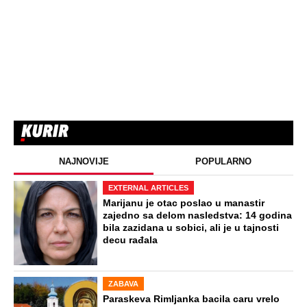
NAJNOVIJE
POPULARNO
EXTERNAL ARTICLES
Marijanu je otac poslao u manastir
zajedno sa delom nasledstva: 14 godina
bila zazidana u sobici, ali je u tajnosti
decu rađala
ZABAVA
Paraskeva Rimljanka bacila caru vrelo