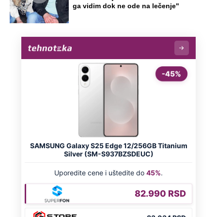
ga vidim dok ne ode na lečenje"