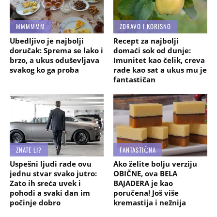
MMMMMM
ZDRAVO I KORISNO
Ubedljivo je najbolji
Recept za najbolji
doručak: Sprema se lako i
domaći sok od dunje:
brzo, a ukus oduševljava
Imunitet kao čelik, creva
svakog ko ga proba
rade kao sat a ukus mu je
fantastičan
ZNATE LI?
FANTASTIČNA
Uspešni ljudi rade ovu
Ako želite bolju verziju
jednu stvar svako jutro:
OBIČNE, ova BELA
Zato ih sreća uvek i
BAJADERA je kao
pohodi a svaki dan im
poručena! Još više
počinje dobro
kremastija i nežnija