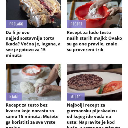
PRELAKO
RECEPT
Da li je ovo
Recept za ludo testo
najjednostavnija torta
naših starih majki: Ovako
ikada? Voćna je, lagana, a
su ga one pravile, znale
sve je gotovo za 15
su provereni trik
minuta
NJAM
MLJAC
Recept za testo bez
Najbolji recept za
kvasca koje narasta za
gurmansku pljeskavicu
samo 15 minuta: Možete
od kojeg ide voda na
ga koristiti za sve vrste
usta: Napravite je kod
peciva
kuće, u samo par minuta