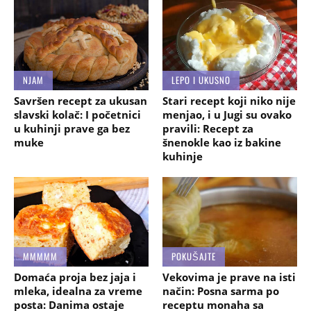
NJAM
LEPO I UKUSNO
Savršen recept za ukusan
Stari recept koji niko nije
slavski kolač: I početnici
menjao, i u Jugi su ovako
u kuhinji prave ga bez
pravili: Recept za
muke
šnenokle kao iz bakine
kuhinje
MMMMM
POKUŠAJTE
Domaća proja bez jaja i
Vekovima je prave na isti
mleka, idealna za vreme
način: Posna sarma po
posta: Danima ostaje
receptu monaha sa