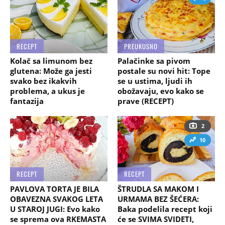
RECEPT
PREUKUSNO
Kolač sa limunom bez
Palačinke sa pivom
glutena: Može ga jesti
postale su novi hit: Tope
svako bez ikakvih
se u ustima, ljudi ih
problema, a ukus je
obožavaju, evo kako se
fantazija
prave (RECEPT)
2
10
RECEPT
RECEPT
PAVLOVA TORTA JE BILA
ŠTRUDLA SA MAKOM I
OBAVEZNA SVAKOG LETA
URMAMA BEZ ŠEĆERA:
U STAROJ JUGI: Evo kako
Baka podelila recept koji
se sprema ova RKEMASTA
će se SVIMA SVIDETI,