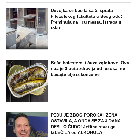
Devojka se bacila sa 5. sprata
Filozofskog fakulteta u Beogradu:
Preminula na licu mesta, istraga u
toku!
Briše holesterol i čuva zglobove: Ova
riba je 3 puta zdravija od lososa, ne
bacajte ulje iz konzerve
PEĐU JE ZBOG POROKA I ŽENA
OSTAVILA, A ONDA SE ZA 3 DANA
DESILO ČUDO! Jeftina stvar ga
IZLEČILA od ALKOHOLA