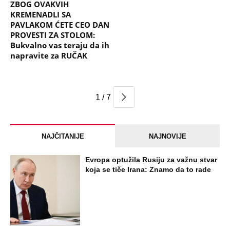
ZBOG OVAKVIH
KREMENADLI SA
PAVLAKOM ĆETE CEO DAN
PROVESTI ZA STOLOM:
Bukvalno vas teraju da ih
napravite za RUČAK
1 / 7
NAJČITANIJE
NAJNOVIJE
Evropa optužila Rusiju za važnu stvar
koja se tiče Irana: Znamo da to rade