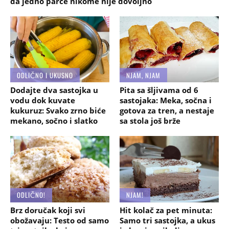
da jedno parče nikome nije dovoljno
ODLIČNO I UKUSNO
NJAM, NJAM
Dodajte dva sastojka u
Pita sa šljivama od 6
vodu dok kuvate
sastojaka: Meka, sočna i
kukuruz: Svako zrno biće
gotova za tren, a nestaje
mekano, sočno i slatko
sa stola još brže
ODLIČNO!
NJAM!
Brz doručak koji svi
Hit kolač za pet minuta:
obožavaju: Testo od samo
Samo tri sastojka, a ukus