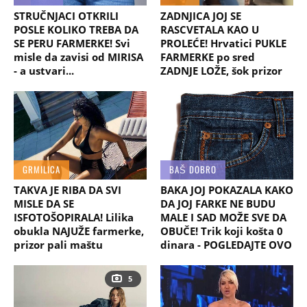
STRUČNJACI OTKRILI
ZADNJICA JOJ SE
POSLE KOLIKO TREBA DA
RASCVETALA KAO U
SE PERU FARMERKE! Svi
PROLEĆE! Hrvatici PUKLE
misle da zavisi od MIRISA
FARMERKE po sred
- a ustvari...
ZADNJE LOŽE, šok prizor
GRMILICA
BAŠ DOBRO
TAKVA JE RIBA DA SVI
BAKA JOJ POKAZALA KAKO
MISLE DA SE
DA JOJ FARKE NE BUDU
ISFOTOŠOPIRALA! Lilika
MALE I SAD MOŽE SVE DA
obukla NAJUŽE farmerke,
OBUČE! Trik koji košta 0
prizor pali maštu
dinara - POGLEDAJTE OVO
5