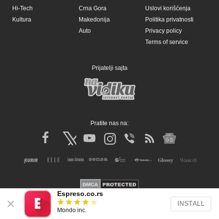
Hi-Tech
Crna Gora
Uslovi korišćenja
Kultura
Makedonija
Politika privatnosti
Auto
Privacy policy
Terms of service
Prijatelji sajta
Pratite nas na:
Espreso.co.rs
INSTALL
Copyright © Espreso.co.rs 2026. Sva prava zadržana. Mondo inc.
Mondo inc.