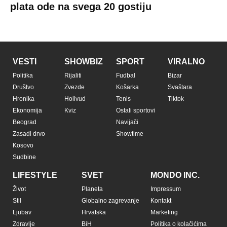
plata ode na svega 20 gostiju
VESTI
SHOWBIZ
SPORT
VIRALNO
Politika
Rijaliti
Fudbal
Bizar
Društvo
Zvezde
Košarka
Svaštara
Hronika
Holivud
Tenis
Tiktok
Ekonomija
Kviz
Ostali sportovi
Beograd
Navijači
Zasadi drvo
Showtime
Kosovo
Sudbine
LIFESTYLE
SVET
MONDO INC.
Život
Planeta
Impressum
Stil
Globalno zagrevanje
Kontakt
Ljubav
Hrvatska
Marketing
Zdravlje
BiH
Politika o kolačićima