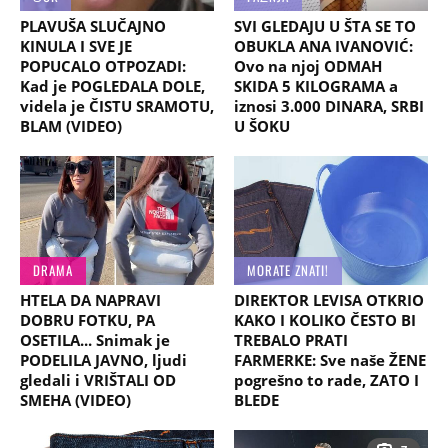
PLAVUŠA SLUČAJNO
SVI GLEDAJU U ŠTA SE TO
KINULA I SVE JE
OBUKLA ANA IVANOVIĆ:
POPUCALO OTPOZADI:
Ovo na njoj ODMAH
Kad je POGLEDALA DOLE,
SKIDA 5 KILOGRAMA a
videla je ČISTU SRAMOTU,
iznosi 3.000 DINARA, SRBI
BLAM (VIDEO)
U ŠOKU
DRAMA
MORATE ZNATI!
HTELA DA NAPRAVI
DIREKTOR LEVISA OTKRIO
DOBRU FOTKU, PA
KAKO I KOLIKO ČESTO BI
OSETILA... Snimak je
TREBALO PRATI
PODELILA JAVNO, ljudi
FARMERKE: Sve naše ŽENE
gledali i VRIŠTALI OD
pogrešno to rade, ZATO I
SMEHA (VIDEO)
BLEDE