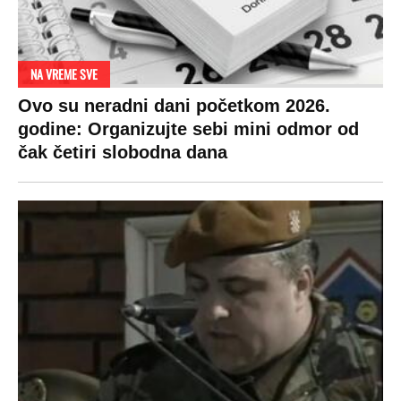
NA VREME SVE
Ovo su neradni dani početkom 2026.
godine: Organizujte sebi mini odmor od
čak četiri slobodna dana