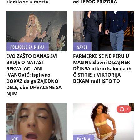
sledila se u mestu
od LEPOG PRIZORA
POLUDELE ZA NJIMA
SAVET
EVO ZAŠTO DANAS SVI
FARMERKE SE NE PERU U
BRUJE O NATAŠI
MAŠINI: Slavni DIZAJNER
BEKVALAC I ANI
DŽINSA otkrio kako da ih
IVANOVIĆ: Isplivao
ČISTITIE, i VIKTORIJA
DOKAZ da ga ZAJEDNO
BEKAM radi ISTO TO
DELE, obe UHVAĆENE SA
NJIM
1
ŠOK
PAŽNJA