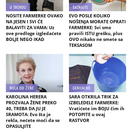
U TRENDU
SAZNAJTE
NOSITE FARMERKE OVAKO
EVO POSLE KOLIKO
NA JESEN I SVI ĆE
NOŠENJA MORATE OPRATI
BALAVITI ZA VAMA: Uz
FARMERKE: Svi smo
ove predloge izgledaćete
pravili ISTU grešku, plus
BOLJE NEGO IKAD
OVO nikako ne smete sa
TEKSASOM
NULA OD ŽENE
GENIJALNO
KAROLINA HERERA
SARA OTKRILA TRIK ZA
PROZVALA ŽENE PREKO
IZBELEDELE FARMERKE:
40, TREBA DA JU JE
Vratićete im BOJU čim ih
SRAMOTA: Evo šta je
POTOPITE u ovaj
rekla, nećete moći da se
RASTVOR
OPASULJITE