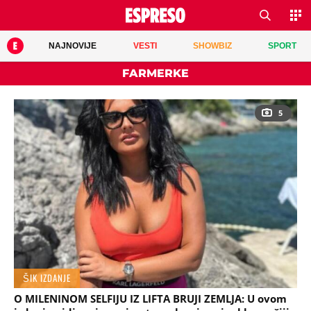
NAJNOVIJE
VESTI
SHOWBIZ
SPORT
FARMERKE
5
ŠIK IZDANJE
O MILENINOM SELFIJU IZ LIFTA BRUJI ZEMLJA: U ovom