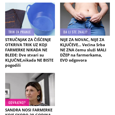
TRIK ZA PRANJE
DA LI STE ZNALI?
STRUČNJAK ZA ČIŠĆENJE
NIJE ZA NOVAC, NIJE ZA
OTKRIVA TRIK UZ KOJI
KLJUČEVE... Većina Srba
FARMERKE NIKADA NE
NE ZNA čemu služi MALI
BLEDE: Dve stvari su
DŽEP na farmerkama,
KLJUČNE,nikada NE BISTE
EVO odgovora
pogodili
ODVRATNO?
SANDRA NOSI FARMERKE