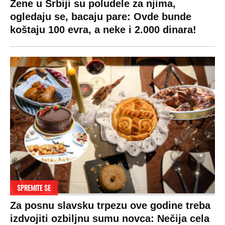
Žene u Srbiji su poludele za njima,
ogledaju se, bacaju pare: Ovde bunde
koštaju 100 evra, a neke i 2.000 dinara!
SPREMITE SE
Za posnu slavsku trpezu ove godine treba
izdvojiti ozbiljnu sumu novca: Nečija cela