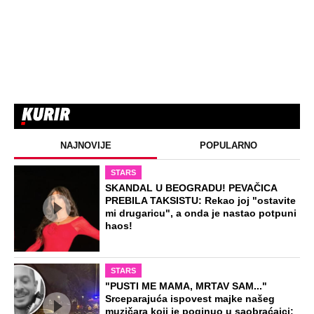
NAJNOVIJE
POPULARNO
STARS
SKANDAL U BEOGRADU! PEVAČICA
PREBILA TAKSISTU: Rekao joj "ostavite
mi drugaricu", a onda je nastao potpuni
haos!
STARS
"PUSTI ME MAMA, MRTAV SAM..."
Srceparajuća ispovest majke našeg
muzičara koji je poginuo u saobraćajci: