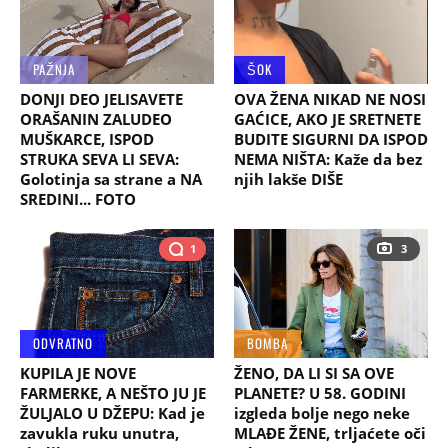
PAŽNJA
ŠOK
DONJI DEO JELISAVETE
OVA ŽENA NIKAD NE NOSI
ORAŠANIN ZALUDEO
GAĆICE, AKO JE SRETNETE
MUŠKARCE, ISPOD
BUDITE SIGURNI DA ISPOD
STRUKA SEVA LI SEVA:
NEMA NIŠTA: Kaže da bez
Golotinja sa strane a NA
njih lakše DIŠE
SREDINI... FOTO
1
3
ODVRATNO
BOMBA
KUPILA JE NOVE
ŽENO, DA LI SI SA OVE
FARMERKE, A NEŠTO JU JE
PLANETE? U 58. GODINI
ŽULJALO U DŽEPU: Kad je
izgleda bolje nego neke
zavukla ruku unutra,
MLAĐE ŽENE, trljaćete oči