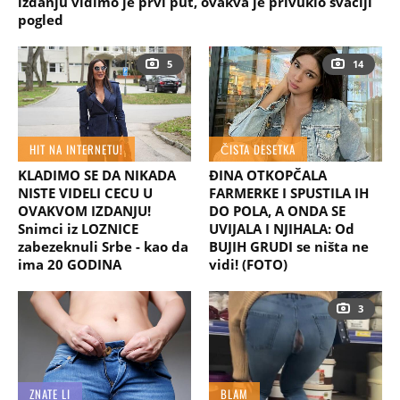
izdanju vidimo je prvi put, ovakva je privuklo svačiji
pogled
5
14
HIT NA INTERNETU!
ČISTA DESETKA
KLADIMO SE DA NIKADA
ĐINA OTKOPČALA
NISTE VIDELI CECU U
FARMERKE I SPUSTILA IH
OVAKVOM IZDANJU!
DO POLA, A ONDA SE
Snimci iz LOZNICE
UVIJALA I NJIHALA: Od
zabezeknuli Srbe - kao da
BUJIH GRUDI se ništa ne
ima 20 GODINA
vidi! (FOTO)
3
ZNATE LI
BLAM