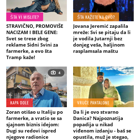
ŠTA VI MISLITE?
ŠTA KAŽETE NA OVO?
STRAVIČNO, PROMOVIŠE
Jovana Jeremić zapalila
NACIZAM I BELE GENE:
mreže: Svi se pitaju da li
Svet se trese zbog
je vodila Jutarnji bez
reklame Sidni Svini za
donjeg veša, haljinom
farmerke, a evo šta
rasplamsala maštu
Tramp kaže!
4
KAPA DOLE
VRUĆE PANTALONE
Zoran otišao u Italiju po
Da li je ovo stvarno
farmerke, a vratio se sa
Danica? Najpoznatija
sjajnom biznis idejom:
popadija u nikad
Dugi su redovi ispred
viđenom izdanju - baš se
njegove radionice
opustila, muž je stegao,