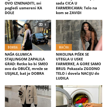
OVO IZNENADITI, svi
sada CICA U
pogledi usmereni KA
FARMERICAMA: Telo na
DOLE
kom se ZAVIDI
5
BOMBA
MAČKA
NAŠA GLUMICA
NIKOLINA PIŠEK SE
STAJLINGOM ZAPALILA
UTEGLA U USKE
GRAD: Retko ko bi SMEO
FARMERKE, A GORE SAMO
ovo da OBUČE, mreže se
BRUS: Pokazala ZGODNO
USIJALE, baš je DOBRA
TELO i dovela NACIJU do
LUDILA