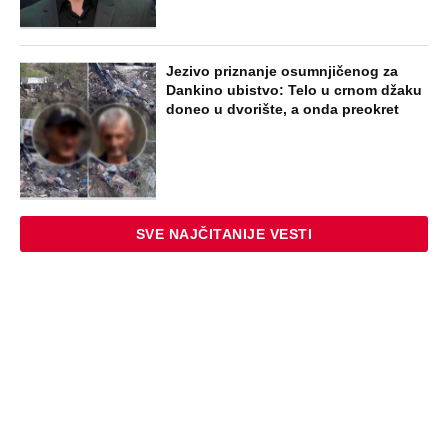
Jezivo priznanje osumnjičenog za
Dankino ubistvo: Telo u crnom džaku
doneo u dvorište, a onda preokret
SVE NAJČITANIJE VESTI