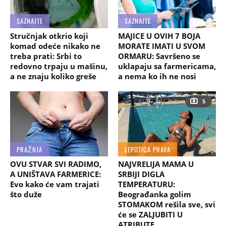
SAZNAJTE
SAZNAJTE
Stručnjak otkrio koji
MAJICE U OVIH 7 BOJA
komad odeće nikako ne
MORATE IMATI U SVOM
treba prati: Srbi to
ORMARU: Savršeno se
redovno trpaju u mašinu,
uklapaju sa farmericama,
a ne znaju koliko greše
a nema ko ih ne nosi
5
PRAŽNJA
LEPOTICA PRAVA
OVU STVAR SVI RADIMO,
NAJVRELIJA MAMA U
A UNIŠTAVA FARMERICE:
SRBIJI DIGLA
Evo kako će vam trajati
TEMPERATURU:
što duže
Beograđanka golim
STOMAKOM rešila sve, svi
će se ZALJUBITI U
ATRIBUTE