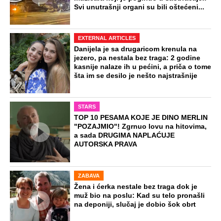
Svi unutrašnji organi su bili oštećeni...
EXTERNAL ARTICLES
Danijela je sa drugaricom krenula na
jezero, pa nestala bez traga: 2 godine
kasnije nalaze ih u pećini, a priča o tome
šta im se desilo je nešto najstrašnije
STARS
TOP 10 PESAMA KOJE JE DINO MERLIN
"POZAJMIO"! Zgrnuo lovu na hitovima,
a sada DRUGIMA NAPLAĆUJE
AUTORSKA PRAVA
ZABAVA
Žena i ćerka nestale bez traga dok je
muž bio na poslu: Kad su telo pronašli
na deponiji, slučaj je dobio šok obrt