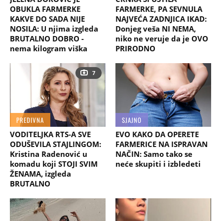
OBUKLA FARMERKE
FARMERKE, PA SEVNULA
KAKVE DO SADA NIJE
NAJVEĆA ZADNJICA IKAD:
NOSILA: U njima izgleda
Donjeg veša NI NEMA,
BRUTALNO DOBRO -
niko ne veruje da je OVO
nema kilogram viška
PRIRODNO
7
PREDIVNA
SJAJNO
VODITELJKA RTS-A SVE
EVO KAKO DA OPERETE
ODUŠEVILA STAJLINGOM:
FARMERICE NA ISPRAVAN
Kristina Radenović u
NAČIN: Samo tako se
komadu koji STOJI SVIM
neće skupiti i izbledeti
ŽENAMA, izgleda
BRUTALNO