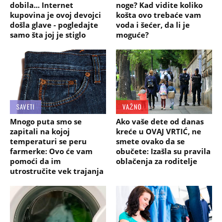
dobila... Internet
noge? Kad vidite koliko
kupovina je ovoj devojci
košta ovo trebaće vam
došla glave - pogledajte
voda i šećer, da li je
samo šta joj je stiglo
moguće?
SAVETI
VAŽNO
Mnogo puta smo se
Ako vaše dete od danas
zapitali na kojoj
kreće u OVAJ VRTIĆ, ne
temperaturi se peru
smete ovako da se
farmerke: Ovo će vam
obučete: Izašla su pravila
pomoći da im
oblačenja za roditelje
utrostručite vek trajanja