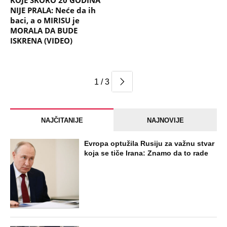
KOJE SKORO 20 GODINA
NIJE PRALA: Neće da ih
baci, a o MIRISU je
MORALA DA BUDE
ISKRENA (VIDEO)
1 / 3
NAJČITANIJE
NAJNOVIJE
Evropa optužila Rusiju za važnu stvar
koja se tiče Irana: Znamo da to rade