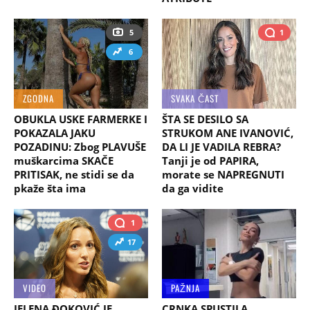
5
1
6
ZGODNA
SVAKA ČAST
OBUKLA USKE FARMERKE I
ŠTA SE DESILO SA
POKAZALA JAKU
STRUKOM ANE IVANOVIĆ,
POZADINU: Zbog PLAVUŠE
DA LI JE VADILA REBRA?
muškarcima SKAČE
Tanji je od PAPIRA,
PRITISAK, ne stidi se da
morate se NAPREGNUTI
pkaže šta ima
da ga vidite
1
17
VIDEO
PAŽNJA
JELENA ĐOKOVIĆ JE
CRNKA SPUSTILA