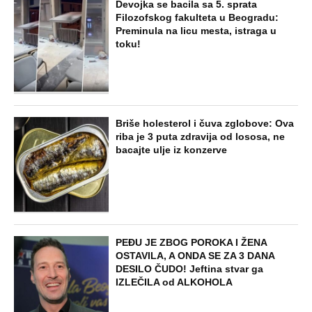
Devojka se bacila sa 5. sprata
Filozofskog fakulteta u Beogradu:
Preminula na licu mesta, istraga u
toku!
Briše holesterol i čuva zglobove: Ova
riba je 3 puta zdravija od lososa, ne
bacajte ulje iz konzerve
PEĐU JE ZBOG POROKA I ŽENA
OSTAVILA, A ONDA SE ZA 3 DANA
DESILO ČUDO! Jeftina stvar ga
IZLEČILA od ALKOHOLA