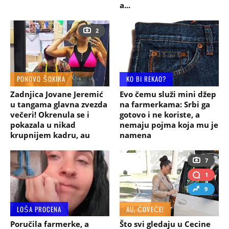
a...
2
PONOVO ŠOKIRA
KO BI REKAO?
Zadnjica Jovane Jeremić
Evo čemu služi mini džep
u tangama glavna zvezda
na farmerkama: Srbi ga
večeri! Okrenula se i
gotovo i ne koriste, a
pokazala u nikad
nemaju pojma koja mu je
krupnijem kadru, au
namena
7
1
9
LOŠA PROCENA
AU, ČOVEČE!
Poručila farmerke, a
Što svi gledaju u Cecine