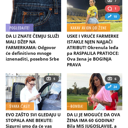
7
1
10
POGLEDAJTE!
KAKAV AVION OD ŽENE
DA LI ZNATE ČEMJU SLUŽI
USKE I VRUĆE FARMERKE
MALI DŽEP NA
ISTAKLE NJEN NAJJAČI
FARMERKAMA: Odgovor
ATRIBUT! Okrenula leđa
će definitivno mnoge
pa RASPALILA PRATIOCE:
iznenaditi, posebno Srbe
Ova žena je BOGINJA
PRAVA
5
6
24
SVAKA ČAST!
BOMBA!
EVO ZAŠTO SVI GLEDAJU U
DA LI JE MOGUĆE DA OVA
STOPALA ANE BEKUTE:
ŽENA IMA 60 GODINA?
Sigurni smo da će vas
Bila MIS JUGOSLAVIJE, a