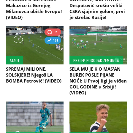
Makazice iz Gornjeg
Despotović srušio veliki
Milanovca obišle Evropu!
CSKA sjajnim golom, prvi
(VIDEO)
je strelac Rusije!
2
151
AJAOJ
PRELEP POGODAK ZEMUNCA
SPREMAJ MILIONE,
SELA MU JE K'O MAS'AN
SOLSKJERE! Njegoš LA
BUREK POSLE PIJANE
BOMBA Petrović! (VIDEO)
NOĆI: U Prvoj ligi je viđen
GOL GODINE u Srbiji!
(VIDEO)