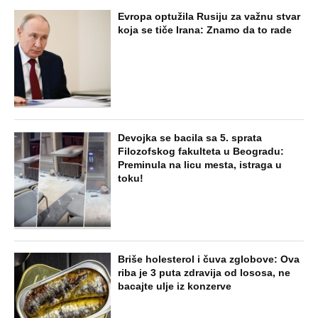
Evropa optužila Rusiju za važnu stvar
koja se tiče Irana: Znamo da to rade
Devojka se bacila sa 5. sprata
Filozofskog fakulteta u Beogradu:
Preminula na licu mesta, istraga u
toku!
Briše holesterol i čuva zglobove: Ova
riba je 3 puta zdravija od lososa, ne
bacajte ulje iz konzerve