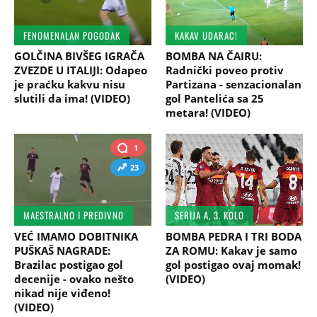
FENOMENALAN POGODAK
KAKAV UDARAC!
GOLČINA BIVŠEG IGRAČA
BOMBA NA ČAIRU:
ZVEZDE U ITALIJI: Odapeo
Radnički poveo protiv
je praćku kakvu nisu
Partizana - senzacionalan
slutili da ima! (VIDEO)
gol Pantelića sa 25
metara! (VIDEO)
1
23
MAESTRALNO I PREDIVNO
SERIJA A, 3. KOLO
VEĆ IMAMO DOBITNIKA
BOMBA PEDRA I TRI BODA
PUŠKAŠ NAGRADE:
ZA ROMU: Kakav je samo
Brazilac postigao gol
gol postigao ovaj momak!
decenije - ovako nešto
(VIDEO)
nikad nije viđeno!
(VIDEO)