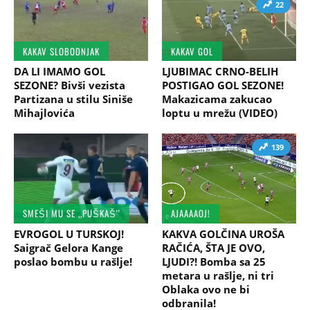
22
KAKAV SLOBODNJAK
KAKAV GOL
DA LI IMAMO GOL
LJUBIMAC CRNO-BELIH
SEZONE? Bivši vezista
POSTIGAO GOL SEZONE!
Partizana u stilu Siniše
Makazicama zakucao
Mihajlovića
loptu u mrežu (VIDEO)
139
SMEŠI MU SE ,,PUŠKAŠ''
AJAAAAOJ!
EVROGOL U TURSKOJ!
KAKVA GOLČINA UROŠA
Saigrač Gelora Kange
RAČIĆA, ŠTA JE OVO,
poslao bombu u rašlje!
LJUDI?! Bomba sa 25
metara u rašlje, ni tri
Oblaka ovo ne bi
odbranila!