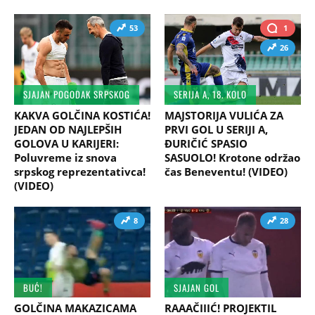
53
1
26
SJAJAN POGODAK SRPSKOG
SERIJA A, 18. KOLO
KAKVA GOLČINA KOSTIĆA!
MAJSTORIJA VULIĆA ZA
JEDAN OD NAJLEPŠIH
PRVI GOL U SERIJI A,
GOLOVA U KARIJERI:
ĐURIČIĆ SPASIO
Poluvreme iz snova
SASUOLO! Krotone održao
srpskog reprezentativca!
čas Beneventu! (VIDEO)
(VIDEO)
8
28
BUĆ!
SJAJAN GOL
GOLČINA MAKAZICAMA
RAAAČIIIĆ! PROJEKTIL