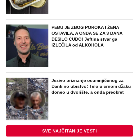
PEĐU JE ZBOG POROKA I ŽENA
OSTAVILA, A ONDA SE ZA 3 DANA
DESILO ČUDO! Jeftina stvar ga
IZLEČILA od ALKOHOLA
Jezivo priznanje osumnjičenog za
Dankino ubistvo: Telo u crnom džaku
doneo u dvorište, a onda preokret
SVE NAJČITANIJE VESTI