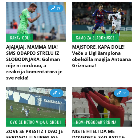
77
KAKAV GOL
SAMO ZA SLADOKUSCE
AJAJAJAJ, MAMMA MIA!
MAJSTORE, KAPA DOLE!
SMS ODAPEO STRELU IZ
Veče u Ligi šampiona
SLOBODNJAKA: Golman
obeležila magija Antoana
nije ni mrdnuo, a
Grizmana!
reakcija komentatora je
sve rekla!
7
33
OVO SE RETKO VIĐA U SRBIJI
NOVI POGODAK SRBINA
ZOVE SE PRESTIŽ I DAO JE
NISTE HTELI DA ME
EVROGOL U SUPERLIGI:
DOVEDETE, SAD PATITE: