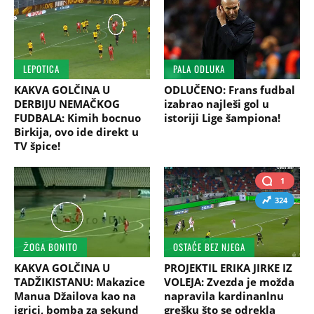
LEPOTICA
PALA ODLUKA
KAKVA GOLČINA U
ODLUČENO: Frans fudbal
DERBIJU NEMAČKOG
izabrao najleši gol u
FUDBALA: Kimih bocnuo
istoriji Lige šampiona!
Birkija, ovo ide direkt u
TV špice!
1
324
ŽOGA BONITO
OSTAĆE BEZ NJEGA
KAKVA GOLČINA U
PROJEKTIL ERIKA JIRKE IZ
TADŽIKISTANU: Makazice
VOLEJA: Zvezda je možda
Manua Džailova kao na
napravila kardinanlnu
igrici, bomba za sekund
grešku što se odrekla