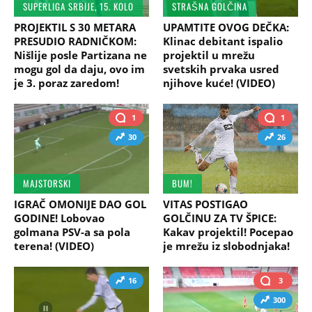
SUPERLIGA SRBIJE, 15. KOLO
STRAŠNA GOLČINA
PROJEKTIL S 30 METARA
UPAMTITE OVOG DEČKA:
PRESUDIO RADNIČKOM:
Klinac debitant ispalio
Nišlije posle Partizana ne
projektil u mrežu
mogu gol da daju, ovo im
svetskih prvaka usred
je 3. poraz zaredom!
njihove kuće! (VIDEO)
1
1
30
26
MAJSTORSKI
BUM!
IGRAČ OMONIJE DAO GOL
VITAS POSTIGAO
GODINE! Lobovao
GOLČINU ZA TV ŠPICE:
golmana PSV-a sa pola
Kakav projektil! Pocepao
terena! (VIDEO)
je mrežu iz slobodnjaka!
16
3
300