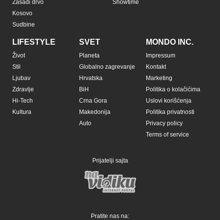
Zasadi drvo
Showtime
Kosovo
Sudbine
LIFESTYLE
SVET
MONDO INC.
Život
Planeta
Impressum
Stil
Globalno zagrevanje
Kontakt
Ljubav
Hrvatska
Marketing
Zdravlje
BiH
Politika o kolačićima
Hi-Tech
Crna Gora
Uslovi korišćenja
Kultura
Makedonija
Politika privatnosti
Auto
Privacy policy
Terms of service
Prijatelji sajta
Pratite nas na: