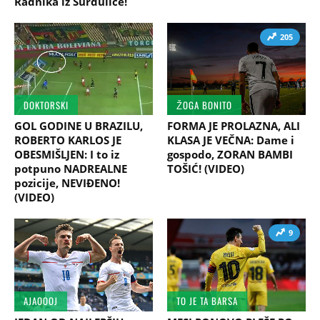
Radnika iz Surdulice!
205
DOKTORSKI
ŽOGA BONITO
GOL GODINE U BRAZILU,
FORMA JE PROLAZNA, ALI
ROBERTO KARLOS JE
KLASA JE VEČNA: Dame i
OBESMIŠLJEN: I to iz
gospodo, ZORAN BAMBI
potpuno NADREALNE
TOŠIĆ! (VIDEO)
pozicije, NEVIĐENO!
(VIDEO)
9
AJAOOOJ
TO JE TA BARSA