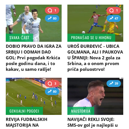
1
1
80
47
SVAKA ČAST
PRONAŠAO SE U HIHONU
DOBIO PRAVO DA IGRA ZA
UROŠ ĐURĐEVIĆ - UBICA
SRBIJU I ODMAH DAO
GOLMANA, ALI I PAUKOVA
GOL: Prvi pogodak Krkića
U ŠPANIJI: Nova 2 gola za
posle godinu dana, i to
Srbina, a o onom prvom
kakav, u samo rašlje!
priča poluostrvo!
3
39
80
GENIJALNI POGOCI
MAJSTORIJA
REVIJA FUDBALSKIH
NAVIJAČI REKLI SVOJE:
MAJSTORIJA NA
SMS-ov gol je najlepši u