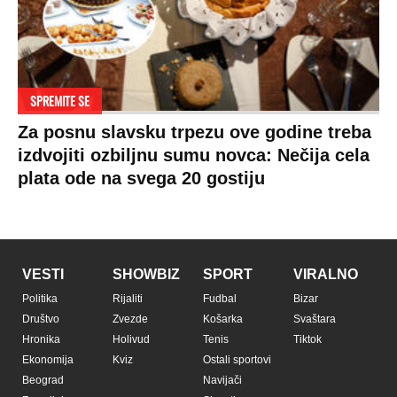
SPREMITE SE
Za posnu slavsku trpezu ove godine treba
izdvojiti ozbiljnu sumu novca: Nečija cela
plata ode na svega 20 gostiju
VESTI
SHOWBIZ
SPORT
VIRALNO
Politika
Rijaliti
Fudbal
Bizar
Društvo
Zvezde
Košarka
Svaštara
Hronika
Holivud
Tenis
Tiktok
Ekonomija
Kviz
Ostali sportovi
Beograd
Navijači