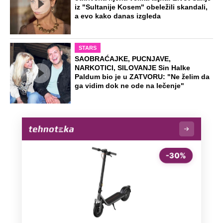
iz "Sultanije Kosem" obeležili skandali,
a evo kako danas izgleda
STARS
SAOBRAĆAJKE, PUCNJAVE,
NARKOTICI, SILOVANJE Sin Halke
Paldum bio je u ZATVORU: "Ne želim da
ga vidim dok ne ode na lečenje"