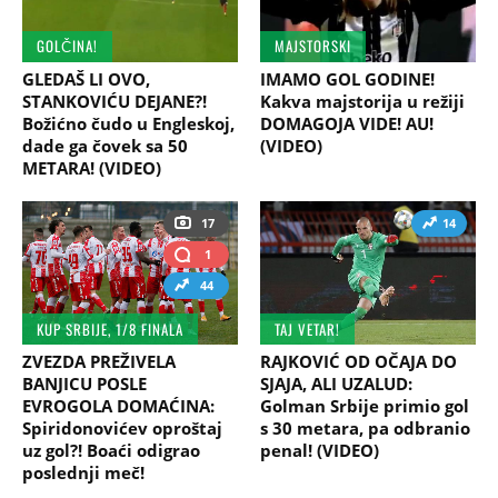
GOLČINA!
MAJSTORSKI
GLEDAŠ LI OVO,
IMAMO GOL GODINE!
STANKOVIĆU DEJANE?!
Kakva majstorija u režiji
Božićno čudo u Engleskoj,
DOMAGOJA VIDE! AU!
dade ga čovek sa 50
(VIDEO)
METARA! (VIDEO)
17
14
1
44
KUP SRBIJE, 1/8 FINALA
TAJ VETAR!
ZVEZDA PREŽIVELA
RAJKOVIĆ OD OČAJA DO
BANJICU POSLE
SJAJA, ALI UZALUD:
EVROGOLA DOMAĆINA:
Golman Srbije primio gol
Spiridonovićev oproštaj
s 30 metara, pa odbranio
uz gol?! Boaći odigrao
penal! (VIDEO)
poslednji meč!