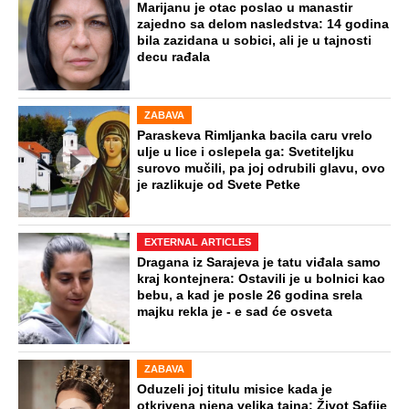
Marijanu je otac poslao u manastir
zajedno sa delom nasledstva: 14 godina
bila zazidana u sobici, ali je u tajnosti
decu rađala
ZABAVA
Paraskeva Rimljanka bacila caru vrelo
ulje u lice i oslepela ga: Svetiteljku
surovo mučili, pa joj odrubili glavu, ovo
je razlikuje od Svete Petke
EXTERNAL ARTICLES
Dragana iz Sarajeva je tatu viđala samo
kraj kontejnera: Ostavili je u bolnici kao
bebu, a kad je posle 26 godina srela
majku rekla je - e sad će osveta
ZABAVA
Oduzeli joj titulu misice kada je
otkrivena njena velika tajna: Život Safije