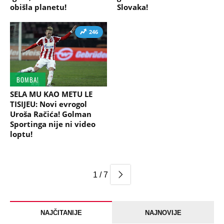
obišla planetu!
Slovaka!
246
BOMBA!
SELA MU KAO METU LE
TISIJEU: Novi evrogol
Uroša Račića! Golman
Sportinga nije ni video
loptu!
1 / 7
NAJČITANIJE
NAJNOVIJE