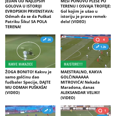
JEDAN OD NAJLEPŠIH
MESI PONOVO PLEŠE PO
GOLOVA U ISTORIJI
TERENU I OSVAJA TROFEJE:
EVROPSKIH PRVENSTAVA:
Gol kojim je ušao u
Odmah da se da Puškaš
istoriju je pravo remek-
Patriku Šiku! SA POLA
delo! (VIDEO)
TERENA!
26
4
1.2k
KAKVE MAKAZICE
MAJSTORE!!!!
ŽOGA BONITO! Kakvu je
MAESTRALNO, KAKVA
samo golčinu dao
GOLČINAAAAA
fudbaler Specije, DAJTE
MITROVIĆA! Nekada
MU ODMAH PUŠKAŠA!
Maradona, danas
(VIDEO)
ALEKSANDAR VELIKI!
(VIDEO)
7
1