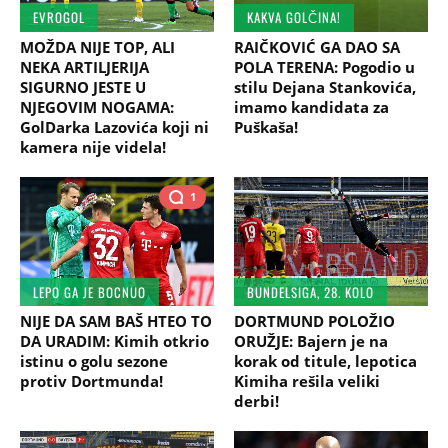
EVROGOL
KAKVA GOLČINA!
MOŽDA NIJE TOP, ALI
RAIČKOVIĆ GA DAO SA
NEKA ARTILJERIJA
POLA TERENA: Pogodio u
SIGURNO JESTE U
stilu Dejana Stankovića,
NJEGOVIM NOGAMA:
imamo kandidata za
GolDarka Lazovića koji ni
Puškaša!
kamera nije videla!
1
LEPO GA JE BOCNUO
BUNDELSIGA, 28. KOLO
NIJE DA SAM BAŠ HTEO TO
DORTMUND POLOŽIO
DA URADIM: Kimih otkrio
ORUŽJE: Bajern je na
istinu o golu sezone
korak od titule, lepotica
protiv Dortmunda!
Kimiha rešila veliki
derbi!