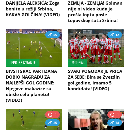
DANIJELA ALEKSIĆA: Žoga
ZEMLJA - ZEMLJA! Golman
bonito u režiji Srbina,
nije ni video kuda je
KAKVA GOLČINA! (VIDEO)
prošla lopta posle
topovskog šuta Srbina!
55
12
LEPO PRIZNANJE
MILINA
BIVŠI IGRAČ PARTIZANA
SVAKI POGODAK JE PRIČA
DOBIO NAGRADU ZA
ZA SEBE: Bira se Zvezdin
NAJLEPŠI GOL GODINE:
gol godine, imamo 5
Njegove makazice su
kandidata! (VIDEO)
obišle celu planetu!
(VIDEO)
1
1
25
78