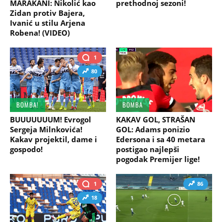
MARAKANI: Nikolić kao
prethodnoj sezoni!
Zidan protiv Bajera,
Ivanić u stilu Arjena
Robena! (VIDEO)
1
80
BOMBA!
BOMBA
BUUUUUUUM! Evrogol
KAKAV GOL, STRAŠAN
Sergeja Milnkovića!
GOL: Adams ponizio
Kakav projektil, dame i
Edersona i sa 40 metara
gospodo!
postigao najlepši
pogodak Premijer lige!
1
86
18