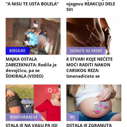
"A NISU TE USTA BOLELA"
njegovu REAKCIJU DELE
SVI
NEREALNO
SAZNAJTE NA VREME
MAJKA OSTALA
8 STVARI KOJE NEĆETE
ZABEZEKNUTA: Rodila je
MOĆI RADITI NAKON
devojčicu, pa se
CARSKOG REZA:
ŠOKIRALA (VIDEO)
Iznenadićete se
1
TRANSFORMACIJA
HIT
STALA JE NA VAGU,PA JOJ
OSTALA JE ZGRANUTA