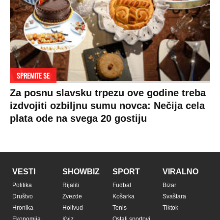
SPREMITE SE
Za posnu slavsku trpezu ove godine treba
izdvojiti ozbiljnu sumu novca: Nečija cela
plata ode na svega 20 gostiju
VESTI
SHOWBIZ
SPORT
VIRALNO
Politika
Rijaliti
Fudbal
Bizar
Društvo
Zvezde
Košarka
Svaštara
Hronika
Holivud
Tenis
Tiktok
Ekonomija
Kviz
Ostali sportovi