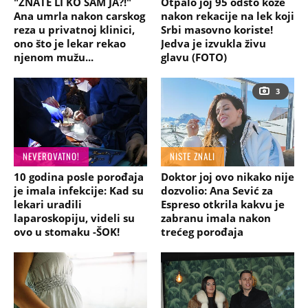
"ZNATE LI KO SAM JA?!"
Otpalo joj 95 odsto kože
Ana umrla nakon carskog
nakon rekacije na lek koji
reza u privatnoj klinici,
Srbi masovno koriste!
ono što je lekar rekao
Jedva je izvukla živu
njenom mužu...
glavu (FOTO)
3
NEVEROVATNO!
NISTE ZNALI
10 godina posle porođaja
Doktor joj ovo nikako nije
je imala infekcije: Kad su
dozvolio: Ana Sević za
lekari uradili
Espreso otkrila kakvu je
laparoskopiju, videli su
zabranu imala nakon
ovo u stomaku -ŠOK!
trećeg porođaja