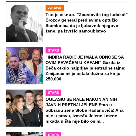
ZABAVA
Tito je viknuo: "Zaustavite tog ludaka!"
Brozov general pred svima optužio
Stambolića da je ljubavnik njegove
žene, pa izvršio samoubistvo
STARS
"INDIRA RADIĆ JE IMALA ODNOSE SA
OVIM PEVAČEM U KAFANI" Gazda iz
Beča otkrio najprljavije estradne tajne:
Zmijanac mi je ostala dužna za kiriju
250.000
STARS
OGLASIO SE RALE NAKON ANINIH
JAVNIH PRETNJI JELENI! Stao u
odbranu žene Slobe Radanovića: Ana
nije u pravu, između Jelene i mene
nikada ništa nije bilo osim...
STARS