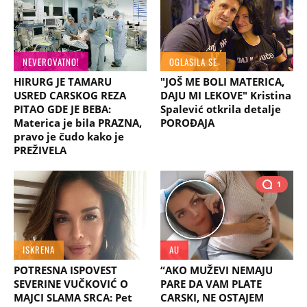
NEVEROVATNO!
OGLASILA SE
HIRURG JE TAMARU
"JOŠ ME BOLI MATERICA,
USRED CARSKOG REZA
DAJU MI LEKOVE" Kristina
PITAO GDE JE BEBA:
Spalević otkrila detalje
Materica je bila PRAZNA,
POROĐAJA
pravo je čudo kako je
PREŽIVELA
1
ISKRENA
AU
POTRESNA ISPOVEST
“AKO MUŽEVI NEMAJU
SEVERINE VUČKOVIĆ O
PARE DA VAM PLATE
MAJCI SLAMA SRCA: Pet
CARSKI, NE OSTAJEM