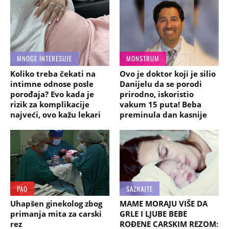
MNOGE INTERESUJE
MONSTRUM
Koliko treba čekati na
Ovo je doktor koji je silio
intimne odnose posle
Danijelu da se porodi
porođaja? Evo kada je
prirodno, iskoristio
rizik za komplikacije
vakum 15 puta! Beba
najveći, ovo kažu lekari
preminula dan kasnije
PAO
SAZNAJTE
Uhapšen ginekolog zbog
MAME MORAJU VIŠE DA
primanja mita za carski
GRLE I LJUBE BEBE
rez
ROĐENE CARSKIM REZOM: