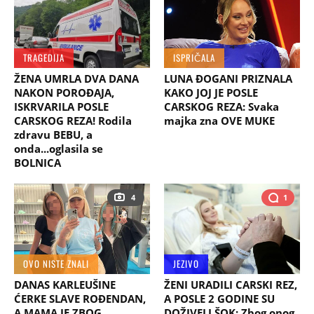
TRAGEDIJA
ISPRIČALA
ŽENA UMRLA DVA DANA
LUNA ĐOGANI PRIZNALA
NAKON POROĐAJA,
KAKO JOJ JE POSLE
ISKRVARILA POSLE
CARSKOG REZA: Svaka
CARSKOG REZA! Rodila
majka zna OVE MUKE
zdravu BEBU, a
onda...oglasila se
BOLNICA
4
1
OVO NISTE ZNALI
JEZIVO
DANAS KARLEUŠINE
ŽENI URADILI CARSKI REZ,
ĆERKE SLAVE ROĐENDAN,
A POSLE 2 GODINE SU
A MAMA JE ZBOG
DOŽIVELI ŠOK: Zbog onog