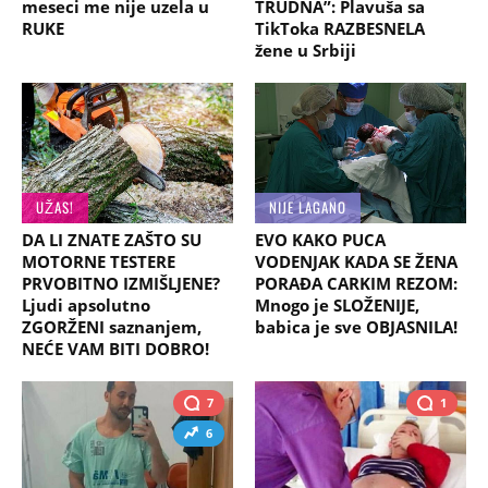
meseci me nije uzela u
TRUDNA”: Plavuša sa
RUKE
TikToka RAZBESNELA
žene u Srbiji
UŽAS!
NIJE LAGANO
DA LI ZNATE ZAŠTO SU
EVO KAKO PUCA
MOTORNE TESTERE
VODENJAK KADA SE ŽENA
PRVOBITNO IZMIŠLJENE?
PORAĐA CARKIM REZOM:
Ljudi apsolutno
Mnogo je SLOŽENIJE,
ZGORŽENI saznanjem,
babica je sve OBJASNILA!
NEĆE VAM BITI DOBRO!
7
1
6