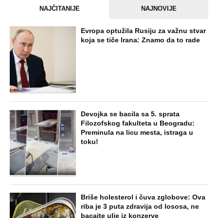
NAJČITANIJE
NAJNOVIJE
Evropa optužila Rusiju za važnu stvar
koja se tiče Irana: Znamo da to rade
Devojka se bacila sa 5. sprata
Filozofskog fakulteta u Beogradu:
Preminula na licu mesta, istraga u
toku!
Briše holesterol i čuva zglobove: Ova
riba je 3 puta zdravija od lososa, ne
bacajte ulje iz konzerve