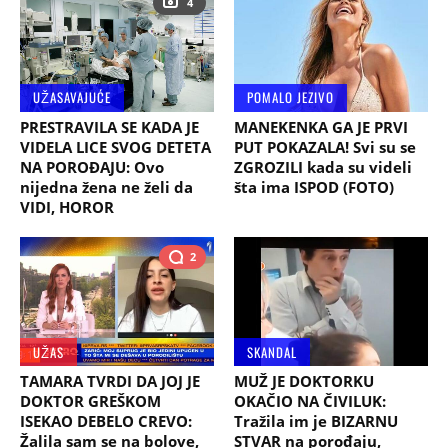
4
UŽASAVAJUĆE
POMALO JEZIVO
PRESTRAVILA SE KADA JE
MANEKENKA GA JE PRVI
VIDELA LICE SVOG DETETA
PUT POKAZALA! Svi su se
NA POROĐAJU: Ovo
ZGROZILI kada su videli
nijedna žena ne želi da
šta ima ISPOD (FOTO)
VIDI, HOROR
2
UŽAS
SKANDAL
TAMARA TVRDI DA JOJ JE
MUŽ JE DOKTORKU
DOKTOR GREŠKOM
OKAČIO NA ČIVILUK:
ISEKAO DEBELO CREVO:
Tražila im je BIZARNU
Žalila sam se na bolove,
STVAR na porođaju,