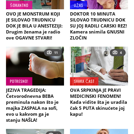
ŠOKANTNO
UŽAS
OVO JE MONSTRUM KOJI
DOKTOR 10 MINUTA
JE SILOVAO TRUDNICU
SILOVAO TRUDNICU DOK
DOK JE BILA U ANESTEZIJI:
SU JOJ RADILI CARSKI REZ!
Drugim ženama je radio
Kamera snimila GNUSNI
ove OGAVNE STVARI!
ZLOČIN
11
4
POTRESNO!
SVAKA ČAST
JEZIVA TRAGEDIJA:
OVA SRPKINJA JE PRAVI
Četvorodnevna BEBA
MEDICINSKI FENOMEN!
preminula nakon što je
Kada vidite šta je uradila
majka ZASPALA na sofi,
čak 5 PUTA skinućete joj
evo u kakvom ga je
kapu!
stanju NAŠLA!