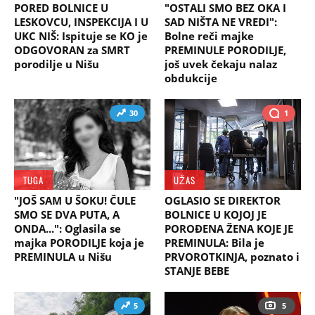
PORED BOLNICE U
"OSTALI SMO BEZ OKA I
LESKOVCU, INSPEKCIJA I U
SAD NIŠTA NE VREDI":
UKC NIŠ: Ispituje se KO je
Bolne reči majke
ODGOVORAN za SMRT
PREMINULE PORODILJE,
porodilje u Nišu
još uvek čekaju nalaz
obdukcije
30
1
TUGA
UŽAS
"JOŠ SAM U ŠOKU! ČULE
OGLASIO SE DIREKTOR
SMO SE DVA PUTA, A
BOLNICE U KOJOJ JE
ONDA...": Oglasila se
POROĐENA ŽENA KOJE JE
majka PORODILJE koja je
PREMINULA: Bila je
PREMINULA u Nišu
PRVOROTKINJA, poznato i
STANJE BEBE
5
5