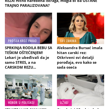
REZA! Hitno naređena istraga, mogla bi da OSTANE
TRAJNO PARALIZOVANA?
PROŠLA KROZ PAKAO
SVE ZANIMA
SPRKINJA RODILA BEBU SA
Aleksandra Bursać imala
TEŠKIM OŠTEĆENJEM!
hitan carski rez:
Lekari je ubeđivali da je
Otkriveni svi detalji
samo STRES, a na
porođaja, evo kako se
CARSKOM REZU...
sada oseća
HOROR U POLJSKOJ
UŽAS!