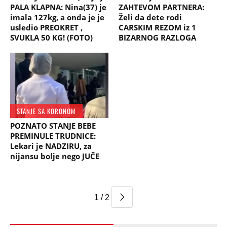
PALA KLAPNA: Nina(37) je
ZAHTEVOM PARTNERA:
imala 127kg, a onda je je
Želi da dete rodi
usledio PREOKRET ,
CARSKIM REZOM iz 1
SVUKLA 50 KG! (FOTO)
BIZARNOG RAZLOGA
STANJE SA KORONOM
POZNATO STANJE BEBE
PREMINULE TRUDNICE:
Lekari je NADZIRU, za
nijansu bolje nego JUČE
1 / 2