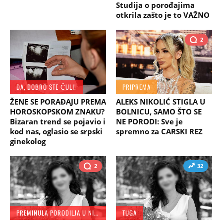
Studija o porođajima
otkrila zašto je to VAŽNO
2
DA, DOBRO STE ČULI!
PRIPREMA
ŽENE SE PORAĐAJU PREMA
ALEKS NIKOLIĆ STIGLA U
HOROSKOPSKOM ZNAKU?
BOLNICU, SAMO ŠTO SE
Bizaran trend se pojavio i
NE PORODI: Sve je
kod nas, oglasio se srpski
spremno za CARSKI REZ
ginekolog
2
32
PREMINULA PORODILJA U NIŠU
TUGA