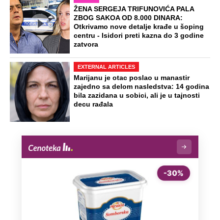
ŽENA SERGEJA TRIFUNOVIĆA PALA
ZBOG SAKOA OD 8.000 DINARA:
Otkrivamo nove detalje krađe u šoping
centru - Isidori preti kazna do 3 godine
zatvora
EXTERNAL ARTICLES
Marijanu je otac poslao u manastir
zajedno sa delom nasledstva: 14 godina
bila zazidana u sobici, ali je u tajnosti
decu rađala