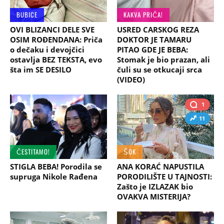
BUBICE
KAKVA PRIČA!
OVI BLIZANCI DELE SVE
USRED CARSKOG REZA
OSIM ROĐENDANA: Priča
DOKTOR JE TAMARU
o dečaku i devojčici
PITAO GDE JE BEBA:
ostavlja BEZ TEKSTA, evo
Stomak je bio prazan, ali
šta im SE DESILO
čuli su se otkucaji srca
(VIDEO)
1
11
ČESTITAMO!
ŠOK
STIGLA BEBA! Porodila se
ANA KORAĆ NAPUSTILA
supruga Nikole Rađena
PORODILIŠTE U TAJNOSTI:
Zašto je IZLAZAK bio
OVAKVA MISTERIJA?