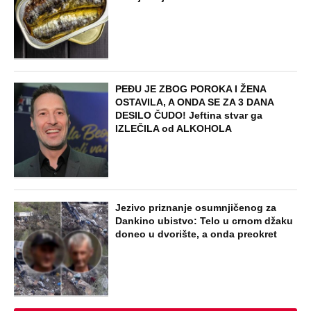
PEĐU JE ZBOG POROKA I ŽENA
OSTAVILA, A ONDA SE ZA 3 DANA
DESILO ČUDO! Jeftina stvar ga
IZLEČILA od ALKOHOLA
Jezivo priznanje osumnjičenog za
Dankino ubistvo: Telo u crnom džaku
doneo u dvorište, a onda preokret