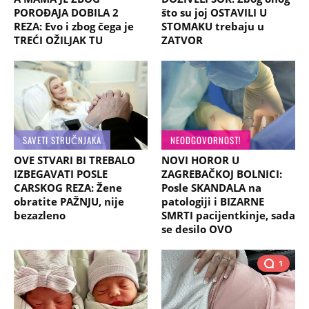
POROĐAJA DOBILA 2
što su joj OSTAVILI U
REZA: Evo i zbog čega je
STOMAKU trebaju u
TREĆI OŽILJAK TU
ZATVOR
SAVETI STRUČNJAKA
NEODGOVORNOST!
OVE STVARI BI TREBALO
NOVI HOROR U
IZBEGAVATI POSLE
ZAGREBAČKOJ BOLNICI:
CARSKOG REZA: Žene
Posle SKANDALA na
obratite PAŽNJU, nije
patologiji i BIZARNE
bezazleno
SMRTI pacijentkinje, sada
se desilo OVO
1