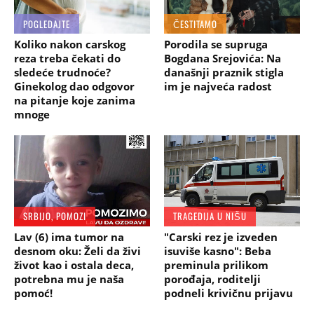
POGLEDAJTE
ČESTITAMO
Koliko nakon carskog
Porodila se supruga
reza treba čekati do
Bogdana Srejovića: Na
sledeće trudnoće?
današnji praznik stigla
Ginekolog dao odgovor
im je najveća radost
na pitanje koje zanima
mnoge
SRBIJO, POMOZI
TRAGEDIJA U NIŠU
Lav (6) ima tumor na
"Carski rez je izveden
desnom oku: Želi da živi
isuviše kasno": Beba
život kao i ostala deca,
preminula prilikom
potrebna mu je naša
porođaja, roditelji
pomoć!
podneli krivičnu prijavu