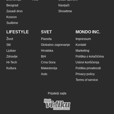
Beograd
Navijači
Zasadi drvo
Showtime
Kosovo
Sudbine
LIFESTYLE
SVET
MONDO INC.
Život
Planeta
Impressum
Stil
Globalno zagrevanje
Kontakt
Ljubav
Hrvatska
Marketing
Zdravlje
BiH
Politika o kolačićima
Hi-Tech
Crna Gora
Uslovi korišćenja
Kultura
Makedonija
Politika privatnosti
Auto
Privacy policy
Terms of service
Prijatelji sajta