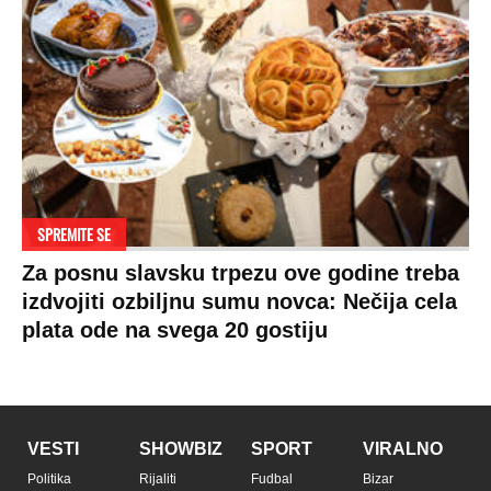
SPREMITE SE
Za posnu slavsku trpezu ove godine treba
izdvojiti ozbiljnu sumu novca: Nečija cela
plata ode na svega 20 gostiju
VESTI
SHOWBIZ
SPORT
VIRALNO
Politika
Rijaliti
Fudbal
Bizar