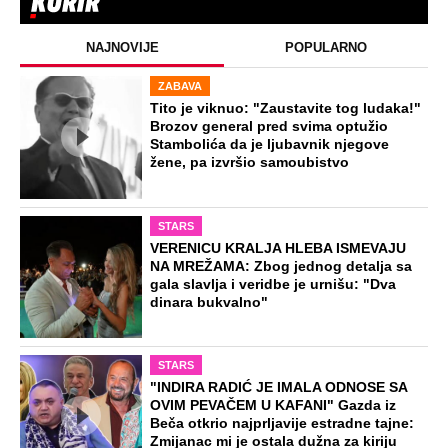
NAJNOVIJE
POPULARNO
ZABAVA
Tito je viknuo: "Zaustavite tog ludaka!"
Brozov general pred svima optužio
Stambolića da je ljubavnik njegove
žene, pa izvršio samoubistvo
STARS
VERENICU KRALJA HLEBA ISMEVAJU
NA MREŽAMA: Zbog jednog detalja sa
gala slavlja i veridbe je urnišu: "Dva
dinara bukvalno"
STARS
"INDIRA RADIĆ JE IMALA ODNOSE SA
OVIM PEVAČEM U KAFANI" Gazda iz
Beča otkrio najprljavije estradne tajne:
Zmijanac mi je ostala dužna za kiriju