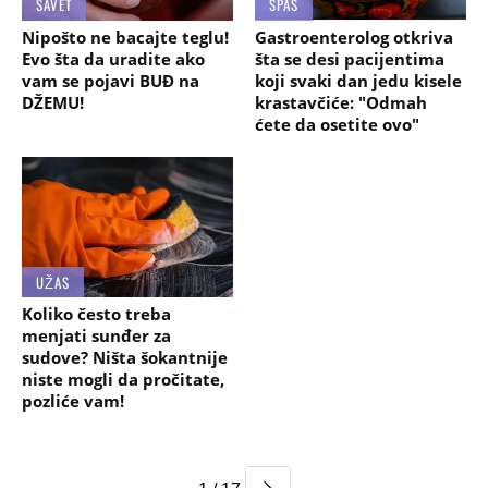
SAVET
SPAS
Nipošto ne bacajte teglu!
Gastroenterolog otkriva
Evo šta da uradite ako
šta se desi pacijentima
vam se pojavi BUĐ na
koji svaki dan jedu kisele
DŽEMU!
krastavčiće: "Odmah
ćete da osetite ovo"
UŽAS
Koliko često treba
menjati sunđer za
sudove? Ništa šokantnije
niste mogli da pročitate,
pozliće vam!