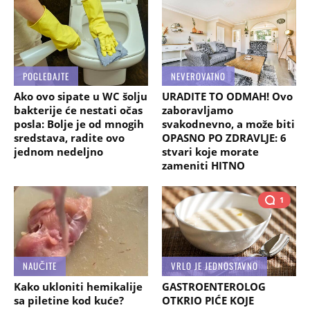
POGLEDAJTE
NEVEROVATNO
Ako ovo sipate u WC šolju
URADITE TO ODMAH! Ovo
bakterije će nestati očas
zaboravljamo
posla: Bolje je od mnogih
svakodnevno, a može biti
sredstava, radite ovo
OPASNO PO ZDRAVLJE: 6
jednom nedeljno
stvari koje morate
zameniti HITNO
1
NAUČITE
VRLO JE JEDNOSTAVNO
Kako ukloniti hemikalije
GASTROENTEROLOG
sa piletine kod kuće?
OTKRIO PIĆE KOJE