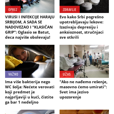
OPREZ
ZDRAVLJE
VIRUSI I INFEKCIJE HARAJU
Evo kako Srbi pogrešno
SRBIJOM, A SADA SE
upotrebljavaju lekove:
NADOVEZAO I "KLASIČAN
Izazivaju depresiju i
GRIP": Oglasio se Batut,
anksioznost, stručnjaci
deca najviše obolevaju!
sve otkrili
VAŽNO
UŽAS
Ima više bakterija nego
"Ako ne nađemo rešenje,
WC šolja: Nećete verovati
masovno ćemo umirati":
koji predmet je
Svet ima jezivo
najprljaviji u kući, čistite
upozorenje
ga bar 1 nedeljno