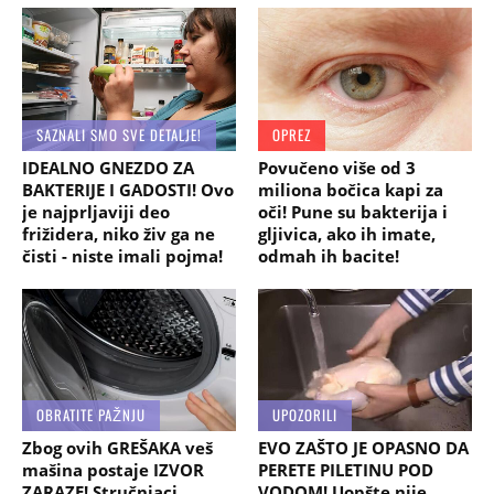
SAZNALI SMO SVE DETALJE!
OPREZ
IDEALNO GNEZDO ZA
Povučeno više od 3
BAKTERIJE I GADOSTI! Ovo
miliona bočica kapi za
je najprljaviji deo
oči! Pune su bakterija i
frižidera, niko živ ga ne
gljivica, ako ih imate,
čisti - niste imali pojma!
odmah ih bacite!
OBRATITE PAŽNJU
UPOZORILI
Zbog ovih GREŠAKA veš
EVO ZAŠTO JE OPASNO DA
mašina postaje IZVOR
PERETE PILETINU POD
ZARAZE! Stručnjaci
VODOM! Uopšte nije