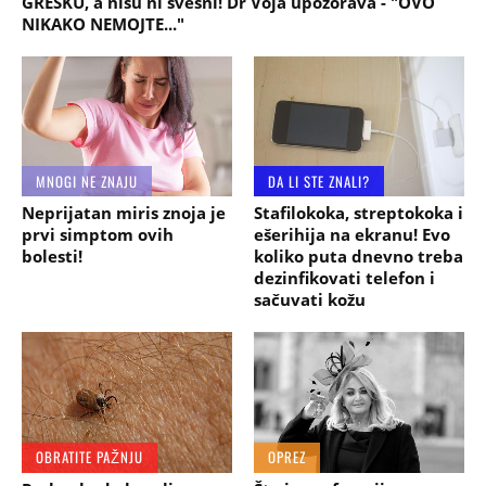
GREŠKU, a nisu ni svesni! Dr Voja upozorava - "OVO
NIKAKO NEMOJTE..."
MNOGI NE ZNAJU
DA LI STE ZNALI?
Neprijatan miris znoja je
Stafilokoka, streptokoka i
prvi simptom ovih
ešerihija na ekranu! Evo
bolesti!
koliko puta dnevno treba
dezinfikovati telefon i
sačuvati kožu
OBRATITE PAŽNJU
OPREZ