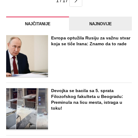
1 / 17
NAJČITANIJE
NAJNOVIJE
Evropa optužila Rusiju za važnu stvar
koja se tiče Irana: Znamo da to rade
Devojka se bacila sa 5. sprata
Filozofskog fakulteta u Beogradu:
Preminula na licu mesta, istraga u
toku!