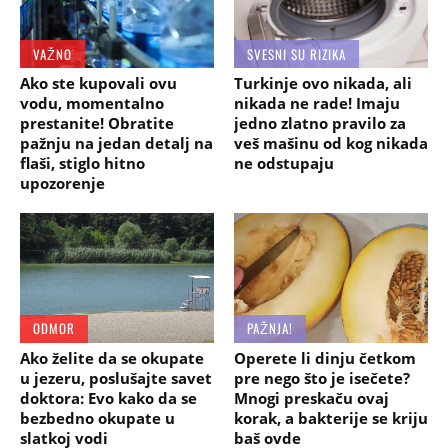
VAŽNO
SVESNI SU RIZIKA
Ako ste kupovali ovu
Turkinje ovo nikada, ali
vodu, momentalno
nikada ne rade! Imaju
prestanite! Obratite
jedno zlatno pravilo za
pažnju na jedan detalj na
veš mašinu od kog nikada
flaši, stiglo hitno
ne odstupaju
upozorenje
ODMOR
PAŽNJA!
Ako želite da se okupate
Operete li dinju četkom
u jezeru, poslušajte savet
pre nego što je isečete?
doktora: Evo kako da se
Mnogi preskaču ovaj
bezbedno okupate u
korak, a bakterije se kriju
slatkoj vodi
baš ovde