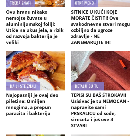
TREBA ZNATI
OTKRIVENO
Ovu hranu nikako
SITNICE U KUĆI KOJE
nemojte čuvate u
MORATE ČISTITI! Ove
aluminijumskoj foliji:
svakodnevne stvari mogu
Utiče na ukus jela, a rizik
ozbiljno da ugroze
od razvoja bakterija je
zdravlje - NE
veliki
ZANEMARUJTE IH!
DA LI STE ZNALI
DETALJI SU TU!
Najopasniji je ovaj deo
TEPISI SU BAŠ ŠTROKAVI!
piletine: Omiljen
Usisivač je tu NEMOĆAN -
mnogima, a prepun
napravite sami
parazita i bakterija
PRSKALICU od sode,
sirećeta i još ove 3
STVARI