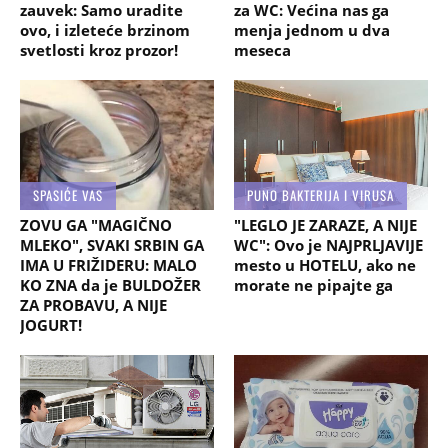
zauvek: Samo uradite
za WC: Većina nas ga
ovo, i izleteće brzinom
menja jednom u dva
svetlosti kroz prozor!
meseca
SPASIĆE VAS
PUNO BAKTERIJA I VIRUSA
ZOVU GA "MAGIČNO
"LEGLO JE ZARAZE, A NIJE
MLEKO", SVAKI SRBIN GA
WC": Ovo je NAJPRLJAVIJE
IMA U FRIŽIDERU: MALO
mesto u HOTELU, ako ne
KO ZNA da je BULDOŽER
morate ne pipajte ga
ZA PROBAVU, A NIJE
JOGURT!