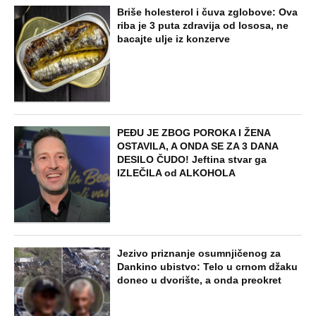
Briše holesterol i čuva zglobove: Ova
riba je 3 puta zdravija od lososa, ne
bacajte ulje iz konzerve
PEĐU JE ZBOG POROKA I ŽENA
OSTAVILA, A ONDA SE ZA 3 DANA
DESILO ČUDO! Jeftina stvar ga
IZLEČILA od ALKOHOLA
Jezivo priznanje osumnjičenog za
Dankino ubistvo: Telo u crnom džaku
doneo u dvorište, a onda preokret