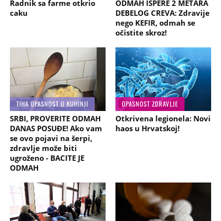
Radnik sa farme otkrio
ODMAH ISPERE 2 METARA
caku
DEBELOG CREVA: Zdravije
nego KEFIR, odmah se
očistite skroz!
TIHA OPASNOST U KUHINJI
OPASNOST ZDRAVLJE
SRBI, PROVERITE ODMAH
Otkrivena legionela: Novi
DANAS POSUĐE! Ako vam
haos u Hrvatskoj!
se ovo pojavi na šerpi,
zdravlje može biti
ugroženo - BACITE JE
ODMAH