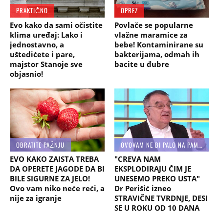
PRAKTIČNO
OPREZ
Evo kako da sami očistite
Povlače se popularne
klima uređaj: Lako i
vlažne maramice za
jednostavno, a
bebe! Kontaminirane su
uštedićete i pare,
bakterijama, odmah ih
majstor Stanoje sve
bacite u đubre
objasnio!
OBRATITE PAŽNJU
OVOVAM NE BI PALO NA PAMET
EVO KAKO ZAISTA TREBA
"CREVA NAM
DA OPERETE JAGODE DA BI
EKSPLODIRAJU ČIM JE
BILE SIGURNE ZA JELO!
UNESEMO PREKO USTA"
Ovo vam niko neće reći, a
Dr Perišić izneo
nije za igranje
STRAVIČNE TVRDNJE, DESI
SE U ROKU OD 10 DANA