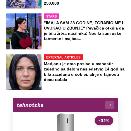
250.000
STARS
"IMALA SAM 23 GODINE, ZGRABIO ME I
UVUKAO U ŽBUNJE" Pevačica otkrila da
je bila žrtva nasilnika: Nosila sam uske
farmerke i majicu...
EXTERNAL ARTICLES
Marijanu je otac poslao u manastir
zajedno sa delom nasledstva: 14 godina
bila zazidana u sobici, ali je u tajnosti
decu rađala