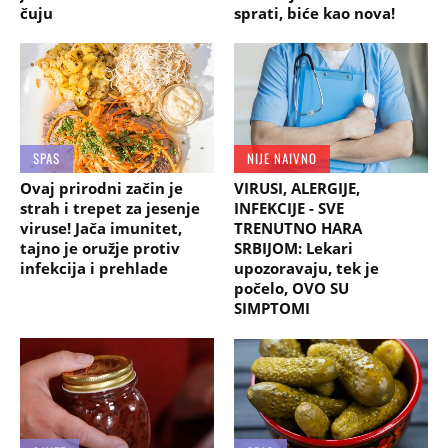
čuju
sprati, biće kao nova!
SPAS
NIJE NAIVNO
Ovaj prirodni začin je
VIRUSI, ALERGIJE,
strah i trepet za jesenje
INFEKCIJE - SVE
viruse! Jača imunitet,
TRENUTNO HARA
tajno je oružje protiv
SRBIJOM: Lekari
infekcija i prehlade
upozoravaju, tek je
počelo, OVO SU
SIMPTOMI