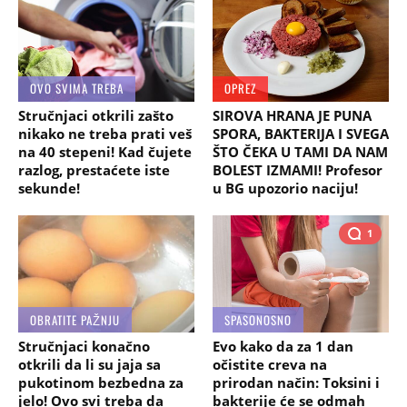
OVO SVIMA TREBA
OPREZ
Stručnjaci otkrili zašto
SIROVA HRANA JE PUNA
nikako ne treba prati veš
SPORA, BAKTERIJA I SVEGA
na 40 stepeni! Kad čujete
ŠTO ČEKA U TAMI DA NAM
razlog, prestaćete iste
BOLEST IZMAMI! Profesor
sekunde!
u BG upozorio naciju!
1
OBRATITE PAŽNJU
SPASONOSNO
Stručnjaci konačno
Evo kako da za 1 dan
otkrili da li su jaja sa
očistite creva na
pukotinom bezbedna za
prirodan način: Toksini i
jelo! Ovo svi treba da
bakterije će se odmah