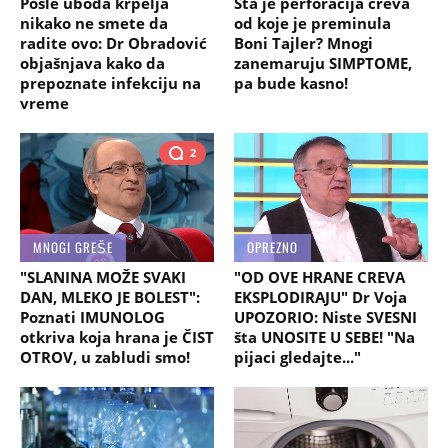
Posle uboda krpelja
Šta je perforacija creva
nikako ne smete da
od koje je preminula
radite ovo: Dr Obradović
Boni Tajler? Mnogi
objašnjava kako da
zanemaruju SIMPTOME,
prepoznate infekciju na
pa bude kasno!
vreme
2
MNOGI GREŠE
OPREZNO
"SLANINA MOŽE SVAKI
"OD OVE HRANE CREVA
DAN, MLEKO JE BOLEST":
EKSPLODIRAJU" Dr Voja
Poznati IMUNOLOG
UPOZORIO: Niste SVESNI
otkriva koja hrana je ČIST
šta UNOSITE U SEBE! "Na
OTROV, u zabludi smo!
pijaci gledajte..."