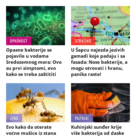
OPASNOST
STRAŠNO
Opasne bakterije se
U Šapcu najezda jezivih
pojavile u vodama
gamadi koje padaju i sa
Sredozemnog mora: Ovo
fasada: Nose bakterije, a
su prvi simptomi, evo
mogu otrovati i hranu,
kako se treba zaštititi
panika raste!
SPAS
PAŽNJA!
Evo kako da oterate
Kuhinjski sunđer krije
voćne mušice iz stana
više bakterija od daske