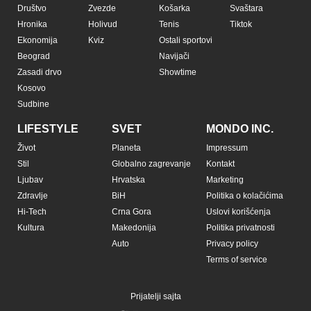
Društvo
Zvezde
Košarka
Svaštara
Hronika
Holivud
Tenis
Tiktok
Ekonomija
Kviz
Ostali sportovi
Beograd
Navijači
Zasadi drvo
Showtime
Kosovo
Sudbine
LIFESTYLE
SVET
MONDO INC.
Život
Planeta
Impressum
Stil
Globalno zagrevanje
Kontakt
Ljubav
Hrvatska
Marketing
Zdravlje
BiH
Politika o kolačićima
Hi-Tech
Crna Gora
Uslovi korišćenja
Kultura
Makedonija
Politika privatnosti
Auto
Privacy policy
Terms of service
Prijatelji sajta