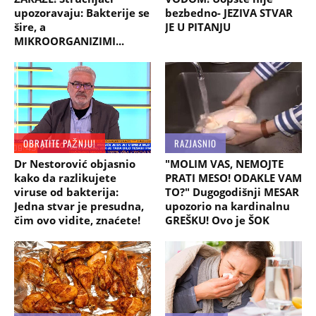
upozoravaju: Bakterije se
bezbedno- JEZIVA STVAR
šire, a
JE U PITANJU
MIKROORGANIZIMI...
OBRATITE PAŽNJU!
RAZJASNIO
Dr Nestorović objasnio
"MOLIM VAS, NEMOJTE
kako da razlikujete
PRATI MESO! ODAKLE VAM
viruse od bakterija:
TO?" Dugogodišnji MESAR
Jedna stvar je presudna,
upozorio na kardinalnu
čim ovo vidite, znaćete!
GREŠKU! Ovo je ŠOK