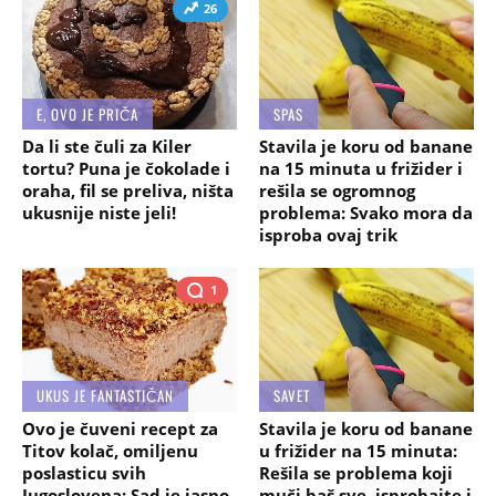
26
E, OVO JE PRIČA
SPAS
Da li ste čuli za Kiler
Stavila je koru od banane
tortu? Puna je čokolade i
na 15 minuta u frižider i
oraha, fil se preliva, ništa
rešila se ogromnog
ukusnije niste jeli!
problema: Svako mora da
isproba ovaj trik
1
UKUS JE FANTASTIČAN
SAVET
Ovo je čuveni recept za
Stavila je koru od banane
Titov kolač, omiljenu
u frižider na 15 minuta:
poslasticu svih
Rešila se problema koji
Jugoslovena: Sad je jasno
muči baš sve, isprobajte i