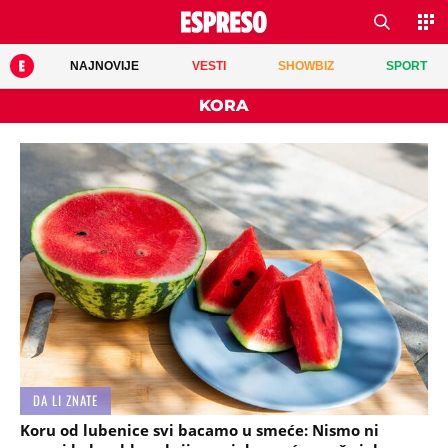
NAJNOVIJE
VESTI
SHOWBIZ
SPORT
KORA
DA LI ZNATE
Koru od lubenice svi bacamo u smeće: Nismo ni