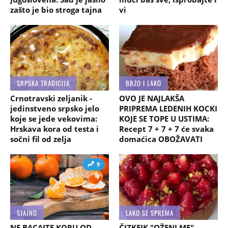
zašto je bio stroga tajna
vi
SRPSKA TRADICIJA
BRZO I LAKO
Crnotravski zeljanik -
OVO JE NAJLAKŠA
jedinstveno srpsko jelo
PRIPREMA LEDENIH KOCKI
koje se jede vekovima:
KOJE SE TOPE U USTIMA:
Hrskava kora od testa i
Recept 7 + 7 + 7 će svaka
sočni fil od zelja
domaćica OBOŽAVATI
9
SJAJNO
LAKO SE SPREMA
NE BACAJTE KORU OD
ČIZKEJK "OŽENI ME"