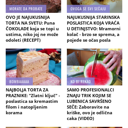
MORATE DA PROBATE
OVOGA SE SVI SEĆAJU
OVO JE NAJUKUSNIJA
NAJUKUSNIJA STARINSKA
TORTA NA SVETU: Puna
POSLASTICA KOJA VRAĆA
ČOKOLADE koja se topi u
U DETINJSTVO: Mramorni
ustima, niko joj ne može
kolač - brzo se sprema, a
odoleti (RECEPT)
pojede se očas posla
BOMBAAAAA
KO BI REKAO
NAJBOLJA TORTA ZA
SAMO PROFESIONALCI
PRAZNIKE: "Zlatni ključ" -
ZNAJU TRIK KOJIM SE
poslastica sa kremastim
LUBENICA SAVRŠENO
filom i natopljenim
SEČE: Zaboravite na
korama
kriške, ovo je odlična
caka (VIDEO)