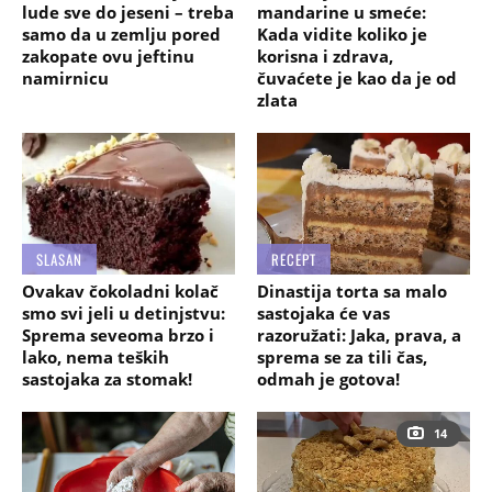
lude sve do jeseni – treba
mandarine u smeće:
samo da u zemlju pored
Kada vidite koliko je
zakopate ovu jeftinu
korisna i zdrava,
namirnicu
čuvaćete je kao da je od
zlata
SLASAN
RECEPT
Ovakav čokoladni kolač
Dinastija torta sa malo
smo svi jeli u detinjstvu:
sastojaka će vas
Sprema seveoma brzo i
razoružati: Jaka, prava, a
lako, nema teških
sprema se za tili čas,
sastojaka za stomak!
odmah je gotova!
14