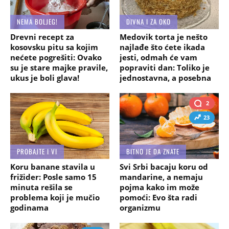
NEMA BOLJEG!
DIVNA I ZA OKO
Drevni recept za
Medovik torta je nešto
kosovsku pitu sa kojim
najlađe što ćete ikada
nećete pogrešiti: Ovako
jesti, odmah će vam
su je stare majke pravile,
popraviti dan: Toliko je
ukus je boli glava!
jednostavna, a posebna
2
23
PROBAJTE I VI
BITNO JE DA ZNATE
Koru banane stavila u
Svi Srbi bacaju koru od
frižider: Posle samo 15
mandarine, a nemaju
minuta rešila se
pojma kako im može
problema koji je mučio
pomoći: Evo šta radi
godinama
organizmu