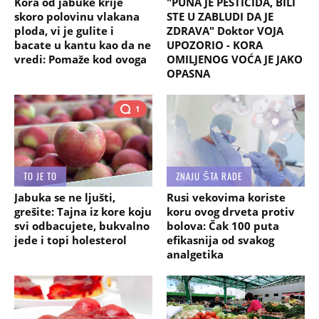
Kora od jabuke krije
"PUNA JE PESTICIDA, BILI
skoro polovinu vlakana
STE U ZABLUDI DA JE
ploda, vi je gulite i
ZDRAVA" Doktor VOJA
bacate u kantu kao da ne
UPOZORIO - KORA
vredi: Pomaže kod ovoga
OMILJENOG VOĆA JE JAKO
OPASNA
1
TO JE TO
ZNAJU ŠTA RADE
Jabuka se ne ljušti,
Rusi vekovima koriste
grešite: Tajna iz kore koju
koru ovog drveta protiv
svi odbacujete, bukvalno
bolova: Čak 100 puta
jede i topi holesterol
efikasnija od svakog
analgetika