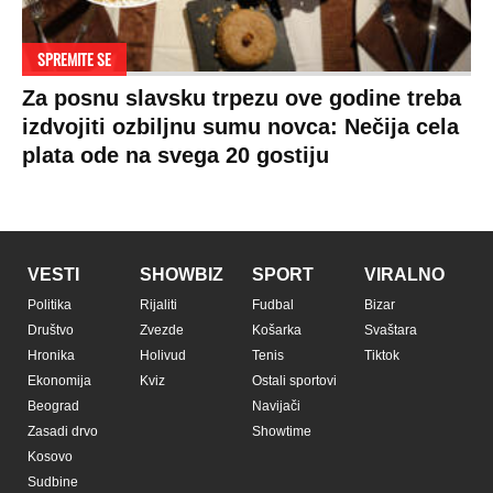
SPREMITE SE
Za posnu slavsku trpezu ove godine treba
izdvojiti ozbiljnu sumu novca: Nečija cela
plata ode na svega 20 gostiju
VESTI
SHOWBIZ
SPORT
VIRALNO
Politika
Rijaliti
Fudbal
Bizar
Društvo
Zvezde
Košarka
Svaštara
Hronika
Holivud
Tenis
Tiktok
Ekonomija
Kviz
Ostali sportovi
Beograd
Navijači
Zasadi drvo
Showtime
Kosovo
Sudbine