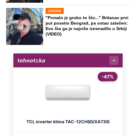
ZABAVA
"Pomalo je grubo to što..." Britanac prvi
put posetio Beograd, pa ostao zatečen:
Evo šta ga je najviše iznenadilo u Srbiji
(VIDEO)