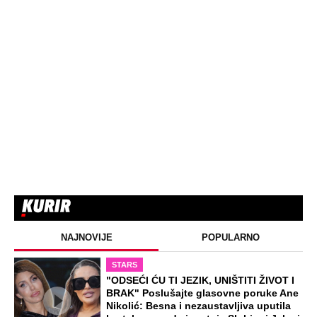
NAJNOVIJE
POPULARNO
STARS
"ODSEĆI ĆU TI JEZIK, UNIŠTITI ŽIVOT I
BRAK" Poslušajte glasovne poruke Ane
Nikolić: Besna i nezaustavljiva uputila