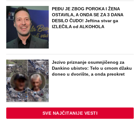
PEĐU JE ZBOG POROKA I ŽENA
OSTAVILA, A ONDA SE ZA 3 DANA
DESILO ČUDO! Jeftina stvar ga
IZLEČILA od ALKOHOLA
Jezivo priznanje osumnjičenog za
Dankino ubistvo: Telo u crnom džaku
doneo u dvorište, a onda preokret
SVE NAJČITANIJE VESTI