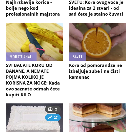
Najhrskavija korica -
SVETU: Kora ovog voća je
bolje nego kod
idealna za 2 stvari - od
profesionalnih majstora
sad ćete je stalno čuvati
MORATE ZNATI
SAVET
SVI BACATE KORU OD
Kora od pomorandže ne
BANANE, A NEMATE
izbeljuje zube i ne čisti
POJMA KOLIKO JE
kamenac
KORISNA ZA NOGE: Kada
ovo saznate odmah ćete
kupiti KILO
2
27