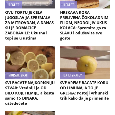
RECEPT
RECEPT
OVU TORTU JE CELA
HRSKAVA KORA
JUGOSLAVIJA SPREMALA
PRELIVENA ČOKOLADNIM
ZA MITROVDAN, A DANAS
FILOM, NEODOLJIV UKUS
SU JE DOMAĆICE
KOLAČA: Spremite ga za
ZABORAVILE: Ukusna i
SLAVU i oduševite sve
topi se u ustima
goste
MORATE ZNATI
DA LI ZNATE?
SVI BACATE NAJKORISNIJU
SVE VREME BACATE KORU
STVAR: Vredniji je OD
OD LIMUNA, A TO JE
BILO KOJE HEMIJE, a košta
GREŠKA: Postoji vrhunski
samo 15 DINARA,
trik kako da je primenite
uštedećete