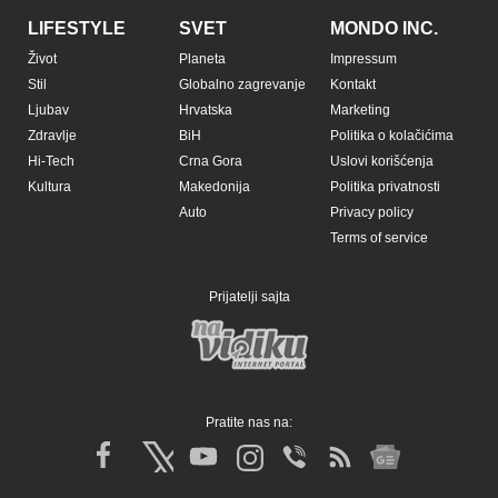
LIFESTYLE
SVET
MONDO INC.
Život
Planeta
Impressum
Stil
Globalno zagrevanje
Kontakt
Ljubav
Hrvatska
Marketing
Zdravlje
BiH
Politika o kolačićima
Hi-Tech
Crna Gora
Uslovi korišćenja
Kultura
Makedonija
Politika privatnosti
Auto
Privacy policy
Terms of service
Prijatelji sajta
Pratite nas na: