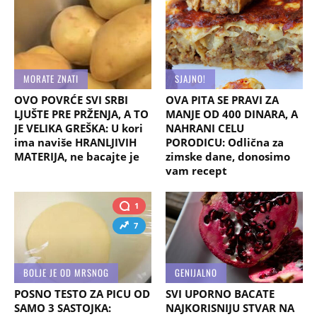
MORATE ZNATI
SJAJNO!
OVO POVRĆE SVI SRBI
OVA PITA SE PRAVI ZA
LJUŠTE PRE PRŽENJA, A TO
MANJE OD 400 DINARA, A
JE VELIKA GREŠKA: U kori
NAHRANI CELU
ima naviše HRANLJIVIH
PORODICU: Odlična za
MATERIJA, ne bacajte je
zimske dane, donosimo
vam recept
1
7
BOLJE JE OD MRSNOG
GENIJALNO
POSNO TESTO ZA PICU OD
SVI UPORNO BACATE
SAMO 3 SASTOJKA:
NAJKORISNIJU STVAR NA