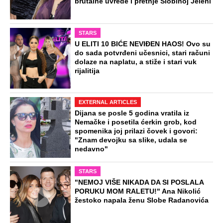
brutalne uvrede i pretnje Slobinoj Jeleni
STARS
U ELITI 10 BIĆE NEVIĐEN HAOS! Ovo su
do sada potvrđeni učesnici, stari računi
dolaze na naplatu, a stiže i stari vuk
rijalitija
EXTERNAL ARTICLES
Dijana se posle 5 godina vratila iz
Nemačke i posetila ćerkin grob, kod
spomenika joj prilazi čovek i govori:
"Znam devojku sa slike, udala se
nedavno"
STARS
"NEMOJ VIŠE NIKADA DA SI POSLALA
PORUKU MOM RALETU!" Ana Nikolić
žestoko napala ženu Slobe Radanovića