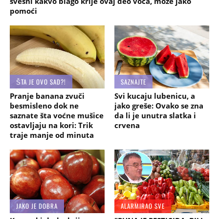
svesni kakvo blago krije ovaj deo voća, može jako
pomoći
ŠTA JE OVO SAD?!
SAZNAJTE
Pranje banana zvuči
Svi kucaju lubenicu, a
besmisleno dok ne
jako greše: Ovako se zna
saznate šta voćne mušice
da li je unutra slatka i
ostavljaju na kori: Trik
crvena
traje manje od minuta
JAKO JE DOBRA
ALARMIRAO SVE