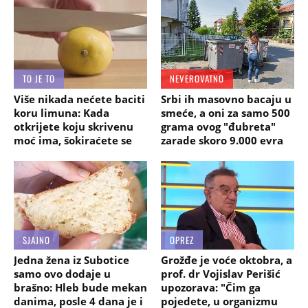
TO JE TO
NEVEROVATNO
Više nikada nećete baciti
Srbi ih masovno bacaju u
koru limuna: Kada
smeće, a oni za samo 500
otkrijete koju skrivenu
grama ovog "đubreta"
moć ima, šokiraćete se
zarade skoro 9.000 evra
SJAJNO
OPREZ
Jedna žena iz Subotice
Grožđe je voće oktobra, a
samo ovo dodaje u
prof. dr Vojislav Perišić
brašno: Hleb bude mekan
upozorava: "Čim ga
danima, posle 4 dana je i
pojedete, u organizmu