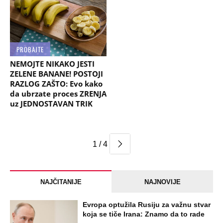
PROBAJTE
NEMOJTE NIKAKO JESTI
ZELENE BANANE! POSTOJI
RAZLOG ZAŠTO: Evo kako
da ubrzate proces ZRENJA
uz JEDNOSTAVAN TRIK
1 / 4
NAJČITANIJE
NAJNOVIJE
Evropa optužila Rusiju za važnu stvar
koja se tiče Irana: Znamo da to rade