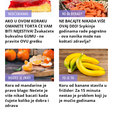
NEOČEKIVANO
KO BI REKAO?
AKO U OVOM KORAKU
NE BACAJTE NIKADA VIŠE
OMANETE TORTA ĆE VAM
OVAJ DEO! Srpkinje
BITI NEJESTIVA! Žvakaćete
godinama rade pogrešno
bukvalno GUMU - ne
- ova navika može nas
pravite OVU grešku
koštati zdravlja?
DOBRO JE ZNATI
TO JE TO
Kora od mandarine je
Koru od banane stavila u
pravo blago: Nećete je
frižider: Za 15 minuta
više nikad bacati kada
nestao je problem koji ju
čujete koliko je dobra i
je mučio godinama
zdrava