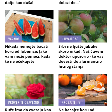
dalje kao duša!
dolazi do..."
VAŽNO!
ČUVAJTE SE
Nikada nemojte bacati
Srbi ne ljušte jabuke
koru od lubenice: Jako
skoro nikad: Naš čuveni
vam može pomoći, kada
doktor upozorio - to vas
to ne očekujete
dovesti do alarmantno
hitnog stanja
PROVERITE OBAVEZNO
PROBAJTE I VI
Ruže ima da cvetaju kao
Ne bacajte koru od