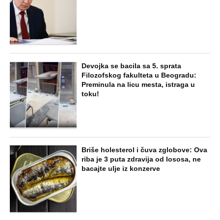
Devojka se bacila sa 5. sprata
Filozofskog fakulteta u Beogradu:
Preminula na licu mesta, istraga u
toku!
Briše holesterol i čuva zglobove: Ova
riba je 3 puta zdravija od lososa, ne
bacajte ulje iz konzerve