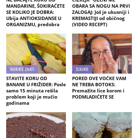
MANDARINE, ŠOKIRAĆETE
OBARA SA NOGU NA PRVI
SE KOLIKO JE DOBRA:
ZALOGAJ: Još je ukusniji i
Ubija ANTIOKSIDANSE U
KREMASTIJI od običnog
ORGANIZMU, predobra
(VIDEO RECEPT)
MORATE ZNATI
SJAJNO
STAVITE KORU OD
PORED OVE VOĆKE VAM
BANANE U FRIŽIDER: Posle
NE TREBA BOTOKS:
samo 15 minuta rešila
Premažite lice korom i
problem koji je mučio
PODMLADIĆETE SE
godinama