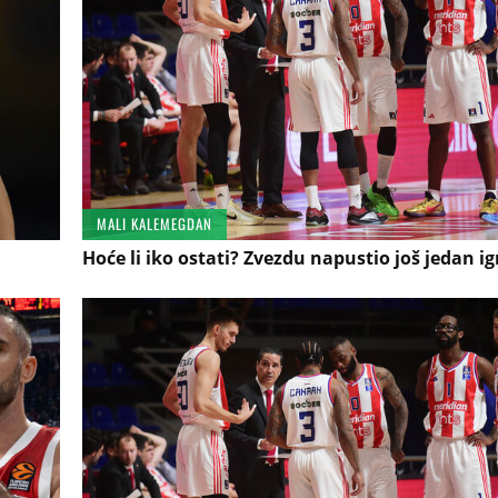
MALI KALEMEGDAN
Hoće li iko ostati? Zvezdu napustio još jedan ig