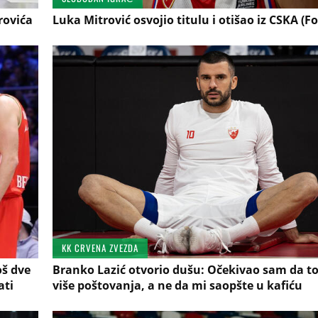
rovića
Luka Mitrović osvojio titulu i otišao iz CSKA (Fo
KK CRVENA ZVEZDA
oš dve
Branko Lazić otvorio dušu: Očekivao sam da to
ati
više poštovanja, a ne da mi saopšte u kafiću