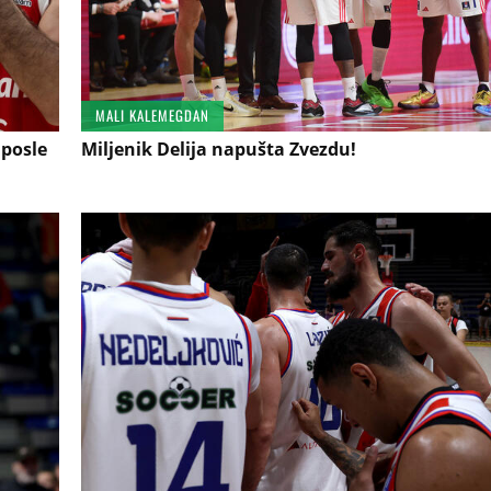
MALI KALEMEGDAN
 posle
Miljenik Delija napušta Zvezdu!