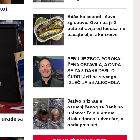
to)
Briše holesterol i čuva
zglobove: Ova riba je 3
puta zdravija od lososa, ne
bacajte ulje iz konzerve
PEĐU JE ZBOG POROKA I
ŽENA OSTAVILA, A ONDA
SE ZA 3 DANA DESILO
ČUDO! Jeftina stvar ga
IZLEČILA od ALKOHOLA
Jezivo priznanje
osumnjičenog za Dankino
ubistvo: Telo u crnom
 urade sa
džaku doneo u dvorište, a
onda preokret