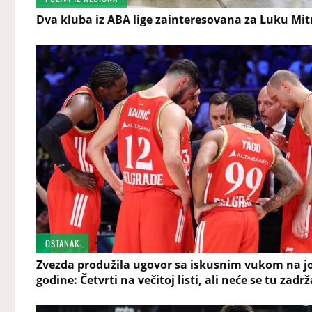
Dva kluba iz ABA lige zainteresovana za Luku Mit
OSTANAK
Zvezda produžila ugovor sa iskusnim vukom na j
godine: Četvrti na večitoj listi, ali neće se tu zadrž