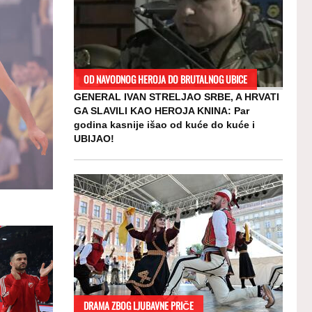
OD NAVODNOG HEROJA DO BRUTALNOG UBICE
GENERAL IVAN STRELJAO SRBE, A HRVATI
GA SLAVILI KAO HEROJA KNINA: Par
godina kasnije išao od kuće do kuće i
UBIJAO!
DRAMA ZBOG LJUBAVNE PRIČE