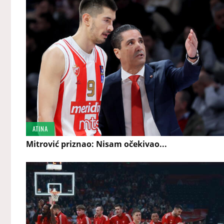
ATINA
Mitrović priznao: Nisam očekivao...