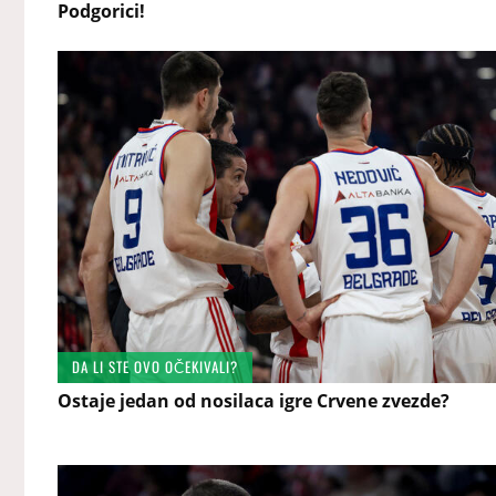
Podgorici!
DA LI STE OVO OČEKIVALI?
Ostaje jedan od nosilaca igre Crvene zvezde?