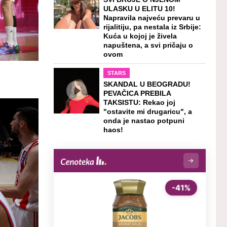
ULASKU U ELITU 10!
Napravila najveću prevaru u
rijalitiju, pa nestala iz Srbije:
Kuća u kojoj je živela
napuštena, a svi pričaju o
ovom
STARS
SKANDAL U BEOGRADU!
PEVAČICA PREBILA
TAKSISTU: Rekao joj
"ostavite mi drugaricu", a
onda je nastao potpuni
haos!