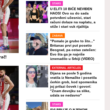
STARS
U ELITI 10 BIĆE NEVIĐEN
HAOS! Ovo su do sada
potvrđeni učesnici, stari
računi dolaze na naplatu, a
stiže i stari vuk rijalitija
ZABAVA
"Pomalo je grubo to što..."
Britanac prvi put posetio
Beograd, pa ostao zatečen:
Evo šta ga je najviše
rač!
iznenadilo u Srbiji (VIDEO)
EXTERNAL ARTICLES
Dijana se posle 5 godina
vratila iz Nemačke i posetila
ćerkin grob, kod spomenika
joj prilazi čovek i govori:
"Znam devojku sa slike,
udala se nedavno"
STARS
SVI BRUJE O NJENOM