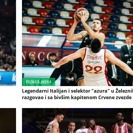
POZNATA IMENA
Legendarni Italijan i selektor "azura" u Železni
razgovao i sa bivšim kapitenom Crvene zvezde 