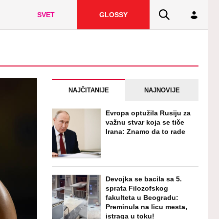
SVET
GLOSSY
NAJČITANIJE
NAJNOVIJE
Evropa optužila Rusiju za
važnu stvar koja se tiče
Irana: Znamo da to rade
Devojka se bacila sa 5.
sprata Filozofskog
fakulteta u Beogradu:
Preminula na licu mesta,
istraga u toku!