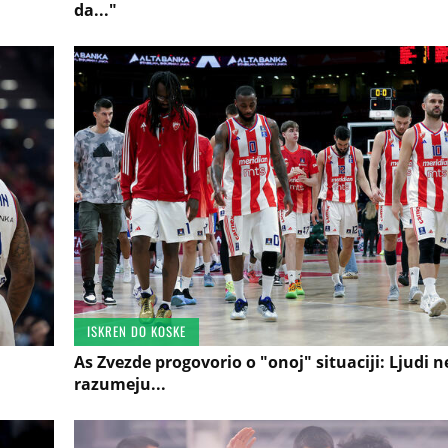
da..."
ISKREN DO KOSKE
As Zvezde progovorio o "onoj" situaciji: Ljudi n
razumeju...