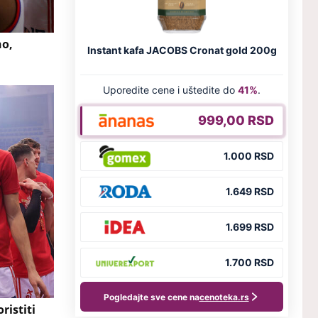
no,
ristiti