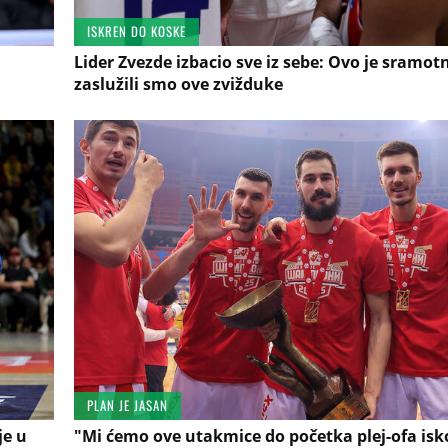
ISKREN DO KOSKE
Lider Zvezde izbacio sve iz sebe: Ovo je sramot
zaslužili smo ove zvižduke
PLAN JE JASAN
je u
"Mi ćemo ove utakmice do početka plej-ofa isko