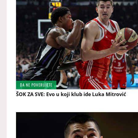
DA NE POVERUJETE
ŠOK ZA SVE: Evo u koji klub ide Luka Mitrović