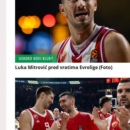
USKORO NOVI KLUB?
Luka Mitrović pred vratima Evrolige (Foto)