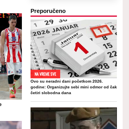
Preporučeno
NA VREME SVE
Ovo su neradni dani početkom 2026.
godine: Organizujte sebi mini odmor od čak
četiri slobodna dana
e