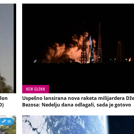
NEW GLENN
Ilon
Uspešno lansirana nova raketa milijardera Dž
O)
Bezosa: Nedelju dana odlagali, sada je gotovo
15