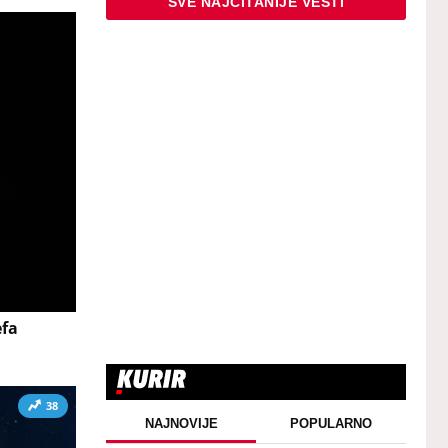
SVE NAJČITANIJE VESTI
efa
38
NAJNOVIJE
POPULARNO