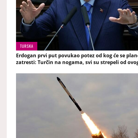
TURSKA
Erdogan prvi put povukao potez od kog će se plan
zatresti: Turčin na nogama, svi su strepeli od ovo