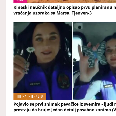
Kineski naučnik detaljno opisao prvu planiranu m
vraćanja uzoraka sa Marsa, Tjenven-3
HIT NA INTERNETU
Pojavio se prvi snimak pevačice iz svemira - ljudi 
prestaju da bruje: Jedan detalj posebno zanima (