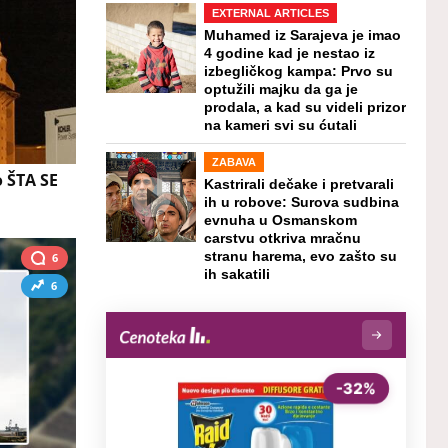
EXTERNAL ARTICLES
Muhamed iz Sarajeva je imao
4 godine kad je nestao iz
izbegličkog kampa: Prvo su
optužili majku da ga je
prodala, a kad su videli prizor
na kameri svi su ćutali
ZABAVA
o ŠTA SE
Kastrirali dečake i pretvarali
ih u robove: Surova sudbina
evnuha u Osmanskom
carstvu otkriva mračnu
stranu harema, evo zašto su
6
ih sakatili
6