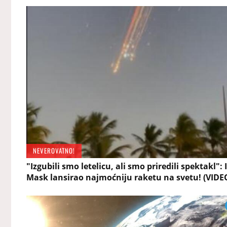
NEVEROVATNO!
"Izgubili smo letelicu, ali smo priredili spektakl": 
Mask lansirao najmoćniju raketu na svetu! (VIDE