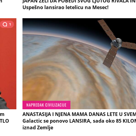
n
JAPAN ŽELI DA POBEDI SVOG LJUTOG RIVALA IN
Uspešno lansirao letelicu na Mesec!
1
NAPREDAK CIVILIZACIJE
im
ANASTASIJA I NJENA MAMA DANAS LETE U SVEMI
 TLO
Galactic se ponovo LANSIRA, sada oko 85 KIL
iznad Zemlje