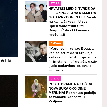
STARS
HRVATSKI MEDIJI TVRDE DA
JE JOZINOVIĆEVA KARIJERA
GOTOVA ZBOG CECE! Počela
hajka na Jakova - U sve
upleli fantomsku firmu,
Bregu i Čolu - Otkrivamo
mrežu laži
ZABAVA
"Maro, volim te kao Boga, ali
kad se setim da si Srpkinja,
zadavio bih te" Andrija je bio
 Veliki
"ministar smrti" ustaša, gazio
ljude tenkovima, pa ovako
skončao
STARS
POSLE DRAME NA KOŠEVU
NOVA BURA OKO DINE
MERLINA! Pokrenuta peticija
za zabranu koncerta u
Kraljevu