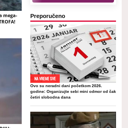
a mega-
Preporučeno
STROFA!
NA VREME SVE
Ovo su neradni dani početkom 2026.
godine: Organizujte sebi mini odmor od čak
četiri slobodna dana