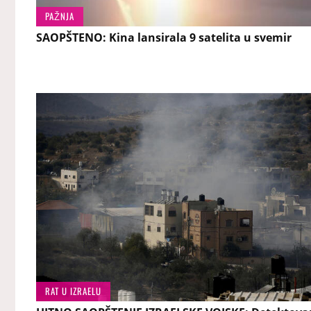
PAŽNJA
SAOPŠTENO: Kina lansirala 9 satelita u svemir
RAT U IZRAELU