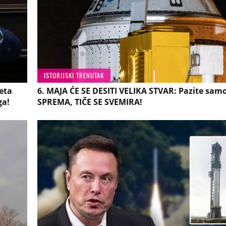
ISTORIJSKI TRENUTAK
eta
6. MAJA ĆE SE DESITI VELIKA STVAR: Pazite sam
ga!
SPREMA, TIČE SE SVEMIRA!