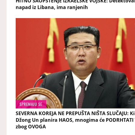
HITNO SAOPŠTENJE IZRAELSKE VOJSKE: Detektova
napad iz Libana, ima ranjenih
SPREMAJU SE
SEVERNA KOREJA NE PREPUŠTA NIŠTA SLUČAJU: K
Džong Un planira HAOS, mnogima će PODRHTATI
zbog OVOGA