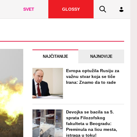
SVET
GLOSSY
NAJČITANIJE
NAJNOVIJE
Evropa optužila Rusiju za
važnu stvar koja se tiče
Irana: Znamo da to rade
Devojka se bacila sa 5.
sprata Filozofskog
fakulteta u Beogradu:
Preminula na licu mesta,
istraga u toku!