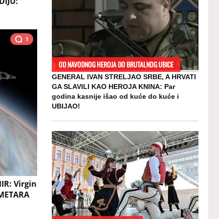
DIJU:
1
OD NAVODNOG HEROJA DO BRUTALNOG UBICE
GENERAL IVAN STRELJAO SRBE, A HRVATI
GA SLAVILI KAO HEROJA KNINA: Par
godina kasnije išao od kuće do kuće i
UBIJAO!
R: Virgin
OMETARA