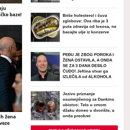
aju
ičke baze!
Briše holesterol i čuva
zglobove: Ova riba je 3
puta zdravija od lososa, ne
bacajte ulje iz konzerve
PEĐU JE ZBOG POROKA I
ŽENA OSTAVILA, A ONDA
SE ZA 3 DANA DESILO
ČUDO! Jeftina stvar ga
IZLEČILA od ALKOHOLA
Jezivo priznanje
osumnjičenog za Dankino
ubistvo: Telo u crnom
džaku doneo u dvorište, a
onda preokret
ih žena
 veze