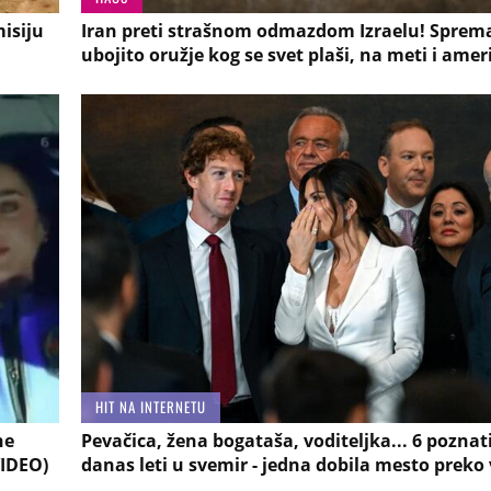
isiju
Iran preti strašnom odmazdom Izraelu! Sprem
ubojito oružje kog se svet plaši, na meti i amer
HIT NA INTERNETU
ne
Pevačica, žena bogataša, voditeljka... 6 poznat
VIDEO)
danas leti u svemir - jedna dobila mesto preko