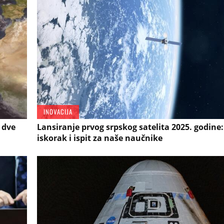
INOVACIJA
i dve
Lansiranje prvog srpskog satelita 2025. godine:
iskorak i ispit za naše naučnike