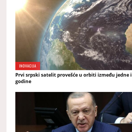
INOVACIJA
Prvi srpski satelit provešće u orbiti između jedne 
godine