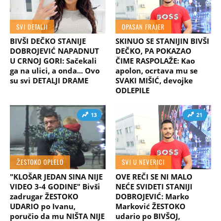
SVI DETALJI
OPASAN FRAJER
BIVŠI DEČKO STANIJE
SKINUO SE STANIJIN BIVŠI
DOBROJEVIĆ NAPADNUT
DEČKO, PA POKAZAO
U CRNOJ GORI: Sačekali
ČIME RASPOLAŽE: Kao
ga na ulici, a onda... Ovo
apolon, ocrtava mu se
su svi DETALJI DRAME
SVAKI MIŠIĆ, devojke
ODLEPILE
13
21
ŽESTOKO OPLELO
SVI U NEVERICI
"KLOŠAR JEDAN SINA NIJE
OVE REČI SE NI MALO
VIDEO 3-4 GODINE" Bivši
NEĆE SVIDETI STANIJI
zadrugar ŽESTOKO
DOBROJEVIĆ: Marko
UDARIO po Ivanu,
Marković ŽESTOKO
poručio da mu NIŠTA NIJE
udario po BIVŠOJ,