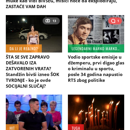
muke kad vidi BIVŠEG, mišići hoće da eksplodiraju,
ZASTAĆE VAM DAH
13
1
DA LI JE REALNO?
LEGENDARNI MARKO MARKOVIĆ
ŠTA SE SVE ZAPRAVO
Vodio sportske emisije u
DEŠAVALO IZA
džemperu, prvi digao glas
ZATVORENIH VRATA?
o kriminalu u sportu,
Standžin bivši izneo ŠOK
posle 34 godina napustio
TVRDNJE - ko je ovde
RTS zbog politike
SOCIJALNI SLUČAJ?
HIT
TUGA