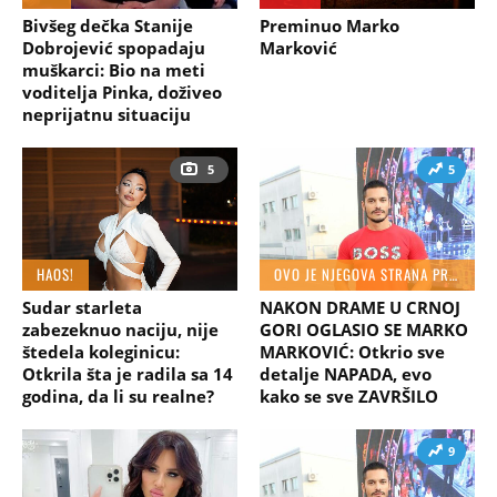
Bivšeg dečka Stanije
Preminuo Marko
Dobrojević spopadaju
Marković
muškarci: Bio na meti
voditelja Pinka, doživeo
neprijatnu situaciju
5
5
HAOS!
OVO JE NJEGOVA STRANA PRIČE
Sudar starleta
NAKON DRAME U CRNOJ
zabezeknuo naciju, nije
GORI OGLASIO SE MARKO
štedela koleginicu:
MARKOVIĆ: Otkrio sve
Otkrila šta je radila sa 14
detalje NAPADA, evo
godina, da li su realne?
kako se sve ZAVRŠILO
9