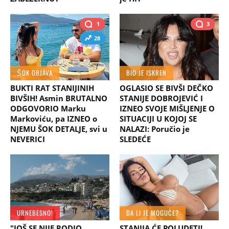
1
3
28
ŠOK OBJAVA
BIO JE ISKREN
BUKTI RAT STANIJINIH
OGLASIO SE BIVŠI DEČKO
BIVŠIH! Asmin BRUTALNO
STANIJE DOBROJEVIĆ I
ODGOVORIO Marku
IZNEO SVOJE MIŠLJENJE O
Markoviću, pa IZNEO o
SITUACIJI U KOJOJ SE
NJEMU ŠOK DETALJE, svi u
NALAZI: Poručio je
NEVERICI
SLEDEĆE
URNEBESNO!
DA LI JE MOGUĆE?
"JOŠ SE NIJE RODIO
STANIJA ĆE POLUDETI!