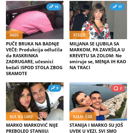
19
17
HAOS
VESELO
PUČE BRUKA NA BADNJE
MILJANA SE LJUBILA SA
VEČE: Produkcija odlučila
MARKOM, PA ZAVRŠILA U
da RASKRINKA
KREVETU SA ZOLOM: Ne
ZADRUGARE, učesnici
smiruje se, MENJA IH KAO
bežali ISPOD STOLA ZBOG
NA TRACI
SRAMOTE
9
2
NIJE MU LAKO!
KAKAV ŠOK
MARKO MARKOVIĆ NIJE
STANIJA I MARKO SU JOŠ
PREBOLEO STANIJU:
UVEK U VEZI, SVI SMO