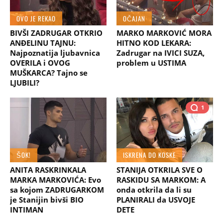
OVO JE REKAO
OČAJAN
BIVŠI ZADRUGAR OTKRIO
MARKO MARKOVIĆ MORA
ANĐELINU TAJNU:
HITNO KOD LEKARA:
Najpoznatija ljubavnica
Zadrugar na IVICI SUZA,
OVERILA i OVOG
problem u USTIMA
MUŠKARCA? Tajno se
LJUBILI?
1
ŠOK!
ISKRENA DO KOSKE
ANITA RASKRINKALA
STANIJA OTKRILA SVE O
MARKA MARKOVIĆA: Evo
RASKIDU SA MARKOM: A
sa kojom ZADRUGARKOM
onda otkrila da li su
je Stanijin bivši BIO
PLANIRALI da USVOJE
INTIMAN
DETE