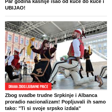
Par godina kasnije išao od kuće do kuće i
UBIJAO!
DRAMA ZBOG LJUBAVNE PRIČE
Zbog svadbe trudne Srpkinje i Albanca
proradio nacionalizam! Popljuvali ih samo
tako: "Ti si svoje srpsko izdala"