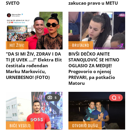
SVETO
zakucao pravo u METU
HIT ŽIVI!
BRUTALNO
"DA SI MI ŽIV, ZDRAV I DA
BIVŠI DEČKO ANITE
TI JE UVEK ....!" Elektra Elit
STANOJLOVIĆ SE HITNO
čestitala rođendan
OGLASIO ZA MEDIJE!
Marku Markoviću,
Progovorio o njenoj
URNEBESNO! (FOTO)
PREVARI, pa potkačio
Matoru
5
1
BIĆE VESELO
OTVORIO DUŠU