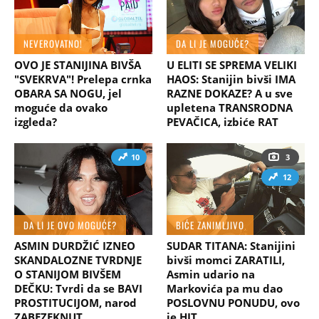
NEVEROVATNO!
DA LI JE MOGUĆE?
OVO JE STANIJINA BIVŠA
U ELITI SE SPREMA VELIKI
"SVEKRVA"! Prelepa crnka
HAOS: Stanijin bivši IMA
OBARA SA NOGU, jel
RAZNE DOKAZE? A u sve
moguće da ovako
upletena TRANSRODNA
izgleda?
PEVAČICA, izbiće RAT
10
3
12
DA LI JE OVO MOGUĆE?
BIĆE ZANIMLJIVO
ASMIN DURDŽIĆ IZNEO
SUDAR TITANA: Stanijini
SKANDALOZNE TVRDNJE
bivši momci ZARATILI,
O STANIJOM BIVŠEM
Asmin udario na
DEČKU: Tvrdi da se BAVI
Markovića pa mu dao
PROSTITUCIJOM, narod
POSLOVNU PONUDU, ovo
ZABEZEKNUT
je HIT