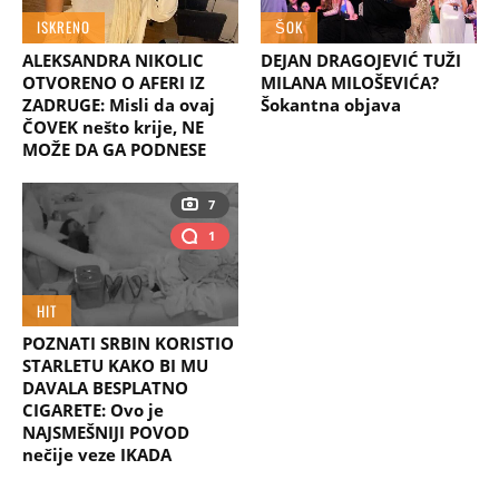
ISKRENO
ŠOK
ALEKSANDRA NIKOLIC
DEJAN DRAGOJEVIĆ TUŽI
OTVORENO O AFERI IZ
MILANA MILOŠEVIĆA?
ZADRUGE: Misli da ovaj
Šokantna objava
ČOVEK nešto krije, NE
MOŽE DA GA PODNESE
7
1
HIT
POZNATI SRBIN KORISTIO
STARLETU KAKO BI MU
DAVALA BESPLATNO
CIGARETE: Ovo je
NAJSMEŠNIJI POVOD
nečije veze IKADA