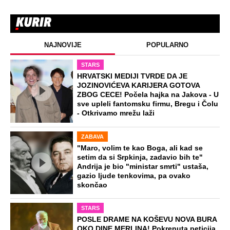
NAJNOVIJE
POPULARNO
STARS
HRVATSKI MEDIJI TVRDE DA JE
JOZINOVIĆEVA KARIJERA GOTOVA
ZBOG CECE! Počela hajka na Jakova - U
sve upleli fantomsku firmu, Bregu i Čolu
- Otkrivamo mrežu laži
ZABAVA
"Maro, volim te kao Boga, ali kad se
setim da si Srpkinja, zadavio bih te"
Andrija je bio "ministar smrti" ustaša,
gazio ljude tenkovima, pa ovako
skončao
STARS
POSLE DRAME NA KOŠEVU NOVA BURA
OKO DINE MERLINA! Pokrenuta peticija