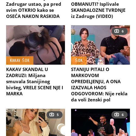
Zadrugar ustao, pa pred
OBMANUTI? Isplivale
svim OTKRIO kako se
SKANDALOZNE TVRDNJE
OSEĆA NAKON RASKIDA
iz Zadruge (VIDEO)
6
KAKAV ŠOK
ŠOK
KAKAV SKANDAL U
STANIJU PITALI O
ZADRUZI: Miljana
MARKOVOM
smuvala Stanijinog
OPREDELJENJU, A ONA
bivšeg, VRELE SCENE NJE I
IZAZVALA HAOS
MARKA
ODGOVOROM: Nije rekla
da voli ženski pol
5
6