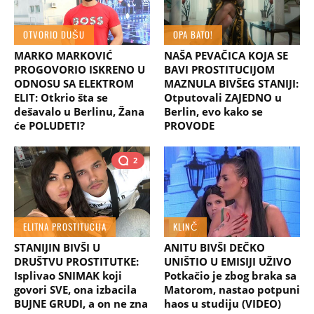
OTVORIO DUŠU
OPA BATO!
MARKO MARKOVIĆ
NAŠA PEVAČICA KOJA SE
PROGOVORIO ISKRENO U
BAVI PROSTITUCIJOM
ODNOSU SA ELEKTROM
MAZNULA BIVŠEG STANIJI:
ELIT: Otkrio šta se
Otputovali ZAJEDNO u
dešavalo u Berlinu, Žana
Berlin, evo kako se
će POLUDETI?
PROVODE
2
ELITNA PROSTITUCIJA
KLINČ
STANIJIN BIVŠI U
ANITU BIVŠI DEČKO
DRUŠTVU PROSTITUTKE:
UNIŠTIO U EMISIJI UŽIVO
Isplivao SNIMAK koji
Potkačio je zbog braka sa
govori SVE, ona izbacila
Matorom, nastao potpuni
BUJNE GRUDI, a on ne zna
haos u studiju (VIDEO)