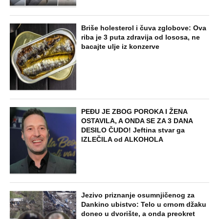
Briše holesterol i čuva zglobove: Ova
riba je 3 puta zdravija od lososa, ne
bacajte ulje iz konzerve
PEĐU JE ZBOG POROKA I ŽENA
OSTAVILA, A ONDA SE ZA 3 DANA
DESILO ČUDO! Jeftina stvar ga
IZLEČILA od ALKOHOLA
Jezivo priznanje osumnjičenog za
Dankino ubistvo: Telo u crnom džaku
doneo u dvorište, a onda preokret