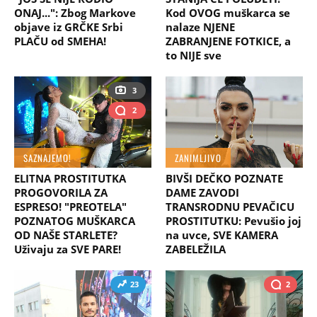
ONAJ...": Zbog Markove
Kod OVOG muškarca se
objave iz GRČKE Srbi
nalaze NJENE
PLAČU od SMEHA!
ZABRANJENE FOTKICE, a
to NIJE sve
3
2
SAZNAJEMO!
ZANIMLJIVO
ELITNA PROSTITUTKA
BIVŠI DEČKO POZNATE
PROGOVORILA ZA
DAME ZAVODI
ESPRESO! "PREOTELA"
TRANSRODNU PEVAČICU
POZNATOG MUŠKARCA
PROSTITUTKU: Pevušio joj
OD NAŠE STARLETE?
na uvce, SVE KAMERA
Uživaju za SVE PARE!
ZABELEŽILA
23
2