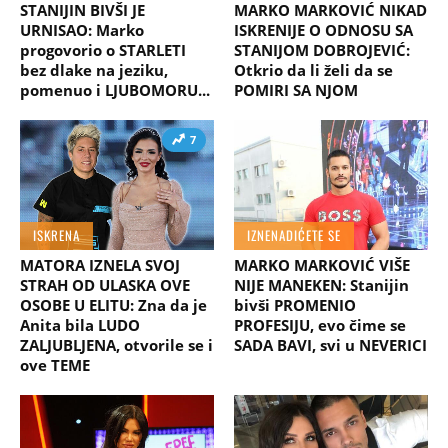
STANIJIN BIVŠI JE
MARKO MARKOVIĆ NIKAD
URNISAO: Marko
ISKRENIJE O ODNOSU SA
progovorio o STARLETI
STANIJOM DOBROJEVIĆ:
bez dlake na jeziku,
Otkrio da li želi da se
pomenuo i LJUBOMORU...
POMIRI SA NJOM
7
ISKRENA
IZNENADIĆETE SE
MATORA IZNELA SVOJ
MARKO MARKOVIĆ VIŠE
STRAH OD ULASKA OVE
NIJE MANEKEN: Stanijin
OSOBE U ELITU: Zna da je
bivši PROMENIO
Anita bila LUDO
PROFESIJU, evo čime se
ZALJUBLJENA, otvorile se i
SADA BAVI, svi u NEVERICI
ove TEME