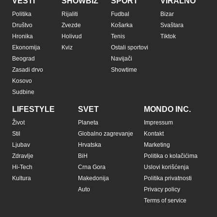
VESTI
SHOWBIZ
SPORT
VIRALNO
Politika
Rijaliti
Fudbal
Bizar
Društvo
Zvezde
Košarka
Svaštara
Hronika
Holivud
Tenis
Tiktok
Ekonomija
Kviz
Ostali sportovi
Beograd
Navijači
Zasadi drvo
Showtime
Kosovo
Sudbine
LIFESTYLE
SVET
MONDO INC.
Život
Planeta
Impressum
Stil
Globalno zagrevanje
Kontakt
Ljubav
Hrvatska
Marketing
Zdravlje
BiH
Politika o kolačićima
Hi-Tech
Crna Gora
Uslovi korišćenja
Kultura
Makedonija
Politika privatnosti
Auto
Privacy policy
Terms of service