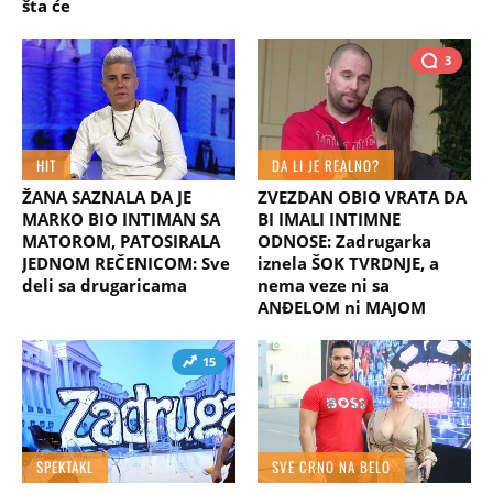
šta će
3
HIT
DA LI JE REALNO?
ŽANA SAZNALA DA JE
ZVEZDAN OBIO VRATA DA
MARKO BIO INTIMAN SA
BI IMALI INTIMNE
MATOROM, PATOSIRALA
ODNOSE: Zadrugarka
JEDNOM REČENICOM: Sve
iznela ŠOK TVRDNJE, a
deli sa drugaricama
nema veze ni sa
ANĐELOM ni MAJOM
15
SPEKTAKL
SVE CRNO NA BELO