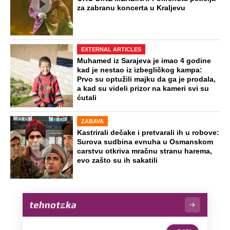
za zabranu koncerta u Kraljevu
EXTERNAL ARTICLES
Muhamed iz Sarajeva je imao 4 godine
kad je nestao iz izbegličkog kampa:
Prvo su optužili majku da ga je prodala,
a kad su videli prizor na kameri svi su
ćutali
ZABAVA
Kastrirali dečake i pretvarali ih u robove:
Surova sudbina evnuha u Osmanskom
carstvu otkriva mračnu stranu harema,
evo zašto su ih sakatili