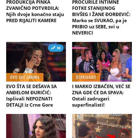
PRODUKCIJA PINKA
PROCURILE INTIMNE
ZVANIČNO POTVRDILA:
FOTKE STANIJINOG
Njih dvoje konačno staju
BIVŠEG I ŽANE ĐORĐEVIĆ:
PRED RIJALITI KAMERE
Marko se SVUKAO, pa je
PRIBIO uz SEBE, svi u
NEVERICI
38
OVO SVE ZANIMA
OTKRIVAMO
EVO ŠTA SE DEŠAVA SA
I MARKO IZBAČEN, VEĆ SE
ANĐELOM ĐURIČIĆ:
ZNA GDE ĆE DA SPAVA:
Isplivali NEPOZNATI
Ostali zadrugari
DETALJI iz Crne Gore
superfinalisti!