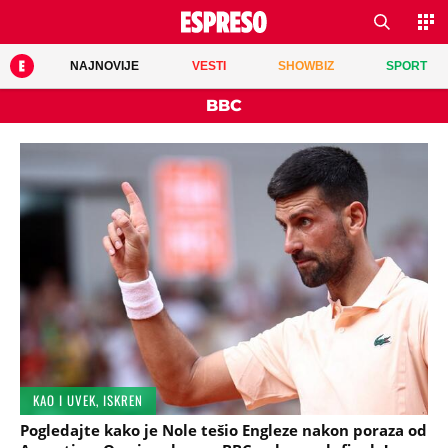
NAJNOVIJE
VESTI
SHOWBIZ
SPORT
BBC
KAO I UVEK, ISKREN
Pogledajte kako je Nole tešio Engleze nakon poraza od