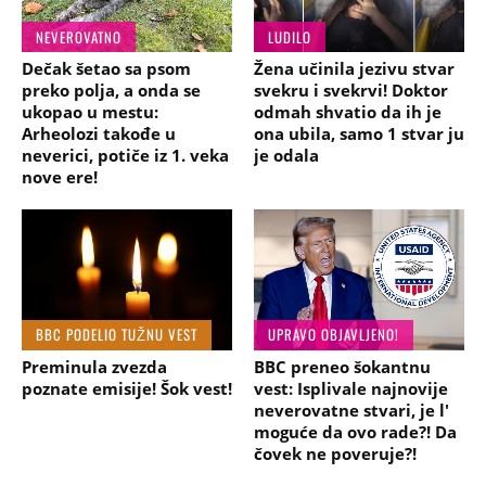
NEVEROVATNO
LUDILO
Dečak šetao sa psom
Žena učinila jezivu stvar
preko polja, a onda se
svekru i svekrvi! Doktor
ukopao u mestu:
odmah shvatio da ih je
Arheolozi takođe u
ona ubila, samo 1 stvar ju
neverici, potiče iz 1. veka
je odala
nove ere!
BBC PODELIO TUŽNU VEST
UPRAVO OBJAVLJENO!
Preminula zvezda
BBC preneo šokantnu
poznate emisije! Šok vest!
vest: Isplivale najnovije
neverovatne stvari, je l'
moguće da ovo rade?! Da
čovek ne poveruje?!