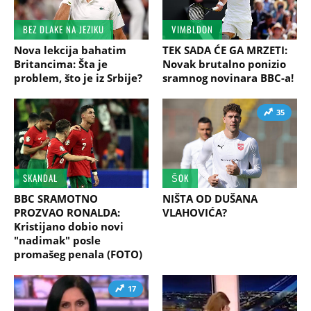
BEZ DLAKE NA JEZIKU
VIMBLDON
Nova lekcija bahatim
TEK SADA ĆE GA MRZETI:
Britancima: Šta je
Novak brutalno ponizio
problem, što je iz Srbije?
sramnog novinara BBC-a!
35
SKANDAL
ŠOK
BBC SRAMOTNO
NIŠTA OD DUŠANA
PROZVAO RONALDA:
VLAHOVIĆA?
Kristijano dobio novi
"nadimak" posle
promašeg penala (FOTO)
17