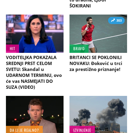
ŠOKIRANI
303
HIT
BRAVO
VODITELJKA POKAZALA
BRITANCI SE POKLONILI
SREDNJI PRST CELOM
NOVAKU: Đoković u trci
SVETU: Skandal u
za prestižno priznanje!
UDARNOM TERMINU, ovo
će vas NASMEJATI DO
SUZA (VIDEO)
DA LI JE REALNO?
IZVINJENJE