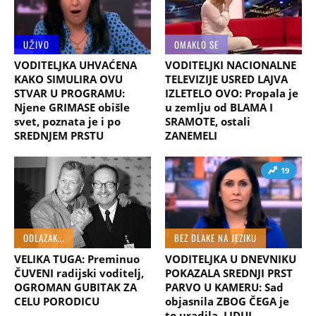
UŽIVO
OMAKLO SE
VODITELJKA UHVAĆENA
VODITELJKI NACIONALNE
KAKO SIMULIRA OVU
TELEVIZIJE USRED LAJVA
STVAR U PROGRAMU:
IZLETELO OVO: Propala je
Njene GRIMASE obišle
u zemlju od BLAMA I
svet, poznata je i po
SRAMOTE, ostali
SREDNJEM PRSTU
ZANEMELI
19
ODLAZAK...
BEZ DLAKE NA JEZIKU
VELIKA TUGA: Preminuo
VODITELJKA U DNEVNIKU
ČUVENI radijski voditelj,
POKAZALA SREDNJI PRST
OGROMAN GUBITAK ZA
PARVO U KAMERU: Sad
CELU PORODICU
objasnila ZBOG ČEGA je
to uradila, LJDUI