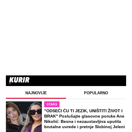
NAJNOVIJE
POPULARNO
STARS
"ODSEĆI ĆU TI JEZIK, UNIŠTITI ŽIVOT I
BRAK" Poslušajte glasovne poruke Ane
Nikolić: Besna i nezaustavljiva uputila
brutalne uvrede i pretnje Slobinoj Jeleni