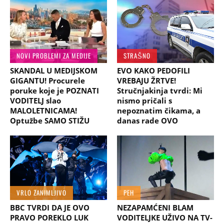
NOVI PROBLEMI ZA MEDIJE
STRAŠNO
SKANDAL U MEDIJSKOM
EVO KAKO PEDOFILI
GIGANTU! Procurele
VREBAJU ŽRTVE!
poruke koje je POZNATI
Stručnjakinja tvrdi: Mi
VODITELJ slao
nismo pričali s
MALOLETNICAMA!
nepoznatim čikama, a
Optužbe SAMO STIŽU
danas rade OVO
VRLO ZANIMLJIVO
PEH
BBC TVRDI DA JE OVO
NEZAPAMĆENI BLAM
PRAVO POREKLO LUK
VODITELJKE UŽIVO NA TV-