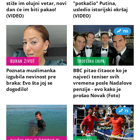
stiže im olujni vetar, novi
"potkačio" Putina,
dan će im biti pakao!
usledio istorijski okršaj
(VIDEO)
(VIDEO)
795
BURAN ŽIVOT
TROFEJNA EKIPA
Poznata muslimanka
BBC pitao čitaoce ko je
izgubila nevinost pre
najveći teniser svih
braka: Evo šta joj se
vremena posle Nadalove
dogodilo!
penzije - evo kako je
prošao Novak (Foto)
73