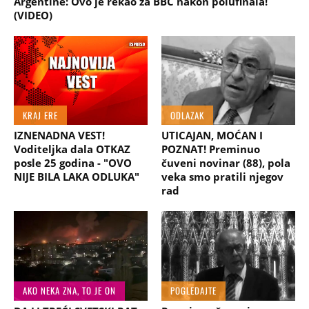
Argentine: Ovo je rekao za BBC nakon polufinala!
(VIDEO)
KRAJ ERE
ODLAZAK
IZNENADNA VEST!
UTICAJAN, MOĆAN I
Voditeljka dala OTKAZ
POZNAT! Preminuo
posle 25 godina - "OVO
čuveni novinar (88), pola
NIJE BILA LAKA ODLUKA"
veka smo pratili njegov
rad
AKO NEKA ZNA, TO JE ON
POGLEDAJTE