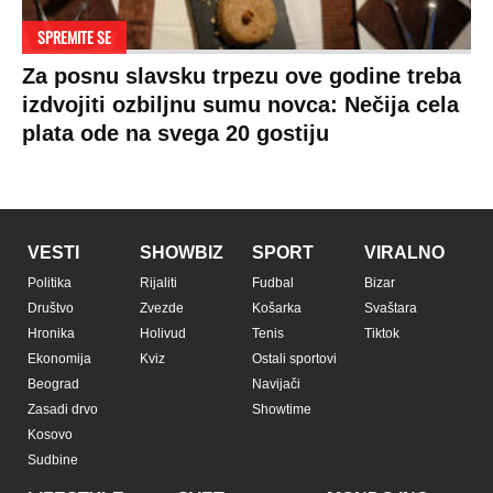
SPREMITE SE
Za posnu slavsku trpezu ove godine treba
izdvojiti ozbiljnu sumu novca: Nečija cela
plata ode na svega 20 gostiju
VESTI
SHOWBIZ
SPORT
VIRALNO
Politika
Rijaliti
Fudbal
Bizar
Društvo
Zvezde
Košarka
Svaštara
Hronika
Holivud
Tenis
Tiktok
Ekonomija
Kviz
Ostali sportovi
Beograd
Navijači
Zasadi drvo
Showtime
Kosovo
Sudbine