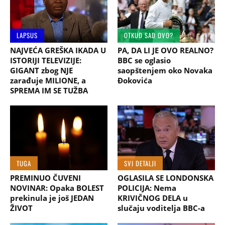
LAPSUS
OTKUD SAD OVO?
NAJVEĆA GREŠKA IKADA U
PA, DA LI JE OVO REALNO?
ISTORIJI TELEVIZIJE:
BBC se oglasio
GIGANT zbog NJE
saopštenjem oko Novaka
zarađuje MILIONE, a
Đokovića
SPREMA IM SE TUŽBA
TUGA
SVI DETALJI
PREMINUO ČUVENI
OGLASILA SE LONDONSKA
NOVINAR: Opaka BOLEST
POLICIJA: Nema
prekinula je još JEDAN
KRIVIČNOG DELA u
ŽIVOT
slučaju voditelja BBC-a