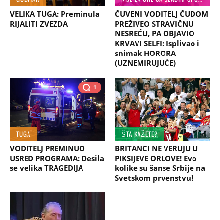
VELIKA TUGA: Preminula
ČUVENI VODITELJ ČUDOM
RIJALITI ZVEZDA
PREŽIVEO STRAVIČNU
NESREĆU, PA OBJAVIO
KRVAVI SELFI: Isplivao i
snimak HORORA
(UZNEMIRUJUĆE)
1
TUGA
ŠTA KAŽETE?
VODITELJ PREMINUO
BRITANCI NE VERUJU U
USRED PROGRAMA: Desila
PIKSIJEVE ORLOVE! Evo
se velika TRAGEDIJA
kolike su šanse Srbije na
Svetskom prvenstvu!