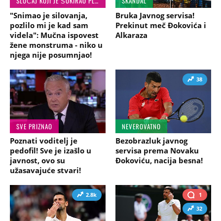
SLUČAJ KOJI JE ŠOKIRAO PLANETU
SKANDAL
"Snimao je silovanja,
Bruka Javnog servisa!
pozlilo mi je kad sam
Prekinut meč Đokovića i
videla": Mučna ispovest
Alkaraza
žene monstruma - niko u
njega nije posumnjao!
38
SVE PRIZNAO
NEVEROVATNO
Poznati voditelj je
Bezobrazluk javnog
pedofil! Sve je izašlo u
servisa prema Novaku
javnost, ovo su
Đokoviću, nacija besna!
užasavajuće stvari!
2.8k
1
32