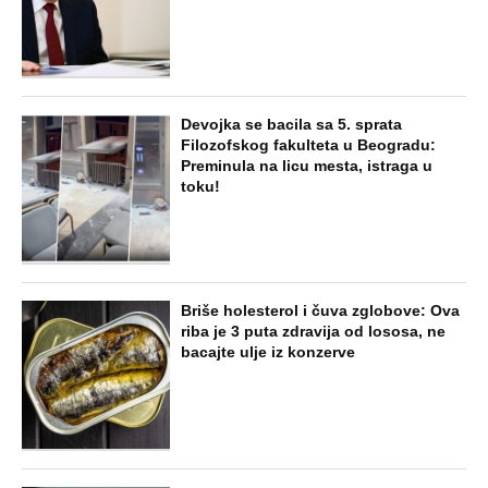
Devojka se bacila sa 5. sprata
Filozofskog fakulteta u Beogradu:
Preminula na licu mesta, istraga u
toku!
Briše holesterol i čuva zglobove: Ova
riba je 3 puta zdravija od lososa, ne
bacajte ulje iz konzerve