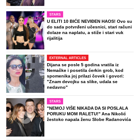
STARS
U ELITI 10 BIĆE NEVIĐEN HAOS! Ovo su
do sada potvrđeni učesnici, stari računi
dolaze na naplatu, a stiže i stari vuk
rijalitija
EXTERNAL ARTICLES
Dijana se posle 5 godina vratila iz
Nemačke i posetila ćerkin grob, kod
spomenika joj prilazi čovek i govori:
"Znam devojku sa slike, udala se
nedavno"
STARS
"NEMOJ VIŠE NIKADA DA SI POSLALA
PORUKU MOM RALETU!" Ana Nikolić
žestoko napala ženu Slobe Radanovića