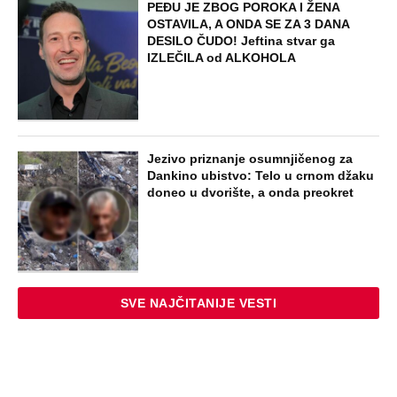
PEĐU JE ZBOG POROKA I ŽENA
OSTAVILA, A ONDA SE ZA 3 DANA
DESILO ČUDO! Jeftina stvar ga
IZLEČILA od ALKOHOLA
Jezivo priznanje osumnjičenog za
Dankino ubistvo: Telo u crnom džaku
doneo u dvorište, a onda preokret
SVE NAJČITANIJE VESTI