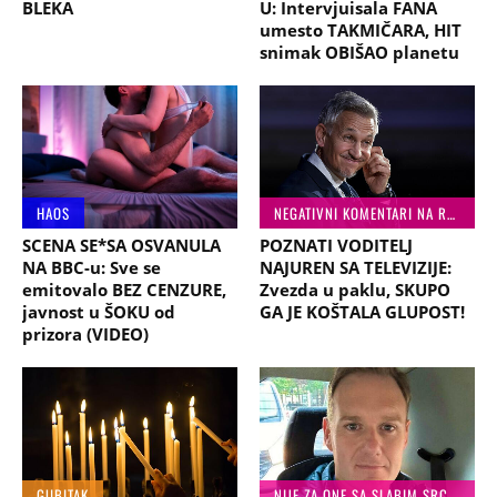
BLEKA
U: Intervjuisala FANA
umesto TAKMIČARA, HIT
snimak OBIŠAO planetu
HAOS
NEGATIVNI KOMENTARI NA RAČUN VLADE
SCENA SE*SA OSVANULA
POZNATI VODITELJ
NA BBC-u: Sve se
NAJUREN SA TELEVIZIJE:
emitovalo BEZ CENZURE,
Zvezda u paklu, SKUPO
javnost u ŠOKU od
GA JE KOŠTALA GLUPOST!
prizora (VIDEO)
GUBITAK
NIJE ZA ONE SA SLABIM SRCEM