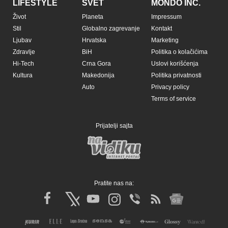
LIFESTYLE
SVET
MONDO INC.
Život
Planeta
Impressum
Stil
Globalno zagrevanje
Kontakt
Ljubav
Hrvatska
Marketing
Zdravlje
BiH
Politika o kolačićima
Hi-Tech
Crna Gora
Uslovi korišćenja
Kultura
Makedonija
Politika privatnosti
Auto
Privacy policy
Terms of service
Prijatelji sajta
Pratite nas na: