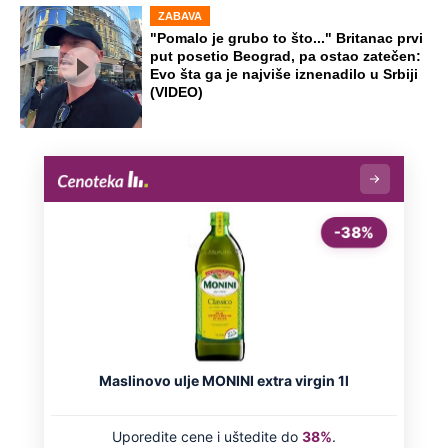
ZABAVA
"Pomalo je grubo to što..." Britanac prvi
put posetio Beograd, pa ostao zatečen:
Evo šta ga je najviše iznenadilo u Srbiji
(VIDEO)