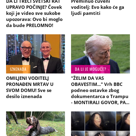
DA LI TREĆI SVETSKI RAT
Preminuo čuveni
UPRAVO POČINJE? Čovek
voditelj: Evo kako će ga
koji je video sve sukobe
ljudi pamtiti
upozorava: Ovo bi moglo
da bude PRELOMNO!
IZNENADA
DA LI JE MOGUĆE?
OMILJENI VODITELJ
"ŽELIM DA VAS
PRONAĐEN MRTAV U
OBAVESTIM..." Vrh BBC
SVOM DOMU! Sve se
podneo ostavke zbog
desilo iznenada
dokumentarca o Trampu
- MONTIRALI GOVOR, PA...