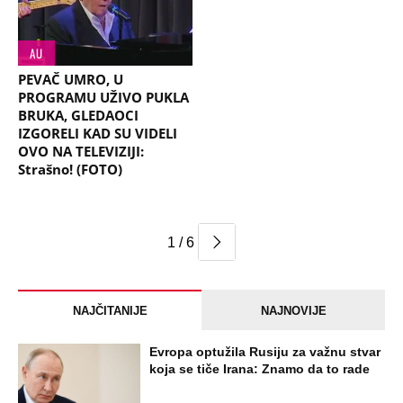
AU
PEVAČ UMRO, U
PROGRAMU UŽIVO PUKLA
BRUKA, GLEDAOCI
IZGORELI KAD SU VIDELI
OVO NA TELEVIZIJI:
Strašno! (FOTO)
1 / 6
NAJČITANIJE
NAJNOVIJE
Evropa optužila Rusiju za važnu stvar
koja se tiče Irana: Znamo da to rade