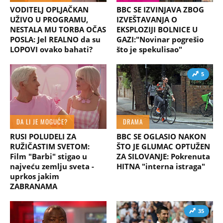
VODITELJ OPLJAČKAN
BBC SE IZVINJAVA ZBOG
UŽIVO U PROGRAMU,
IZVEŠTAVANJA O
NESTALA MU TORBA OČAS
EKSPLOZIJI BOLNICE U
POSLA: Jel REALNO da su
GAZI:"Novinar pogrešio
LOPOVI ovako bahati?
što je spekulisao"
5
DA LI JE MOGUĆE?
DRAMA
RUSI POLUDELI ZA
BBC SE OGLASIO NAKON
RUŽIČASTIM SVETOM:
ŠTO JE GLUMAC OPTUŽEN
Film "Barbi" stigao u
ZA SILOVANJE: Pokrenuta
najveću zemlju sveta -
HITNA "interna istraga"
uprkos jakim
ZABRANAMA
35