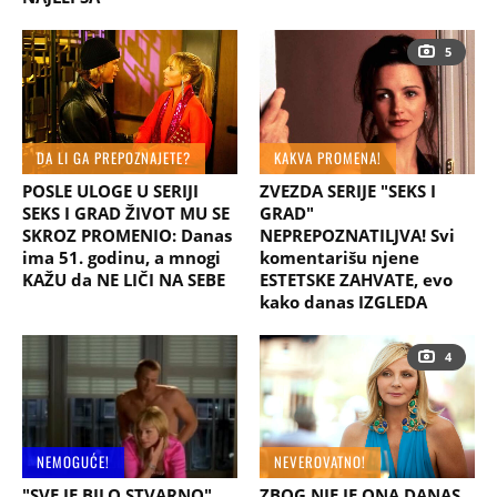
5
DA LI GA PREPOZNAJETE?
KAKVA PROMENA!
POSLE ULOGE U SERIJI
ZVEZDA SERIJE "SEKS I
SEKS I GRAD ŽIVOT MU SE
GRAD"
SKROZ PROMENIO: Danas
NEPREPOZNATILJVA! Svi
ima 51. godinu, a mnogi
komentarišu njene
KAŽU da NE LIČI NA SEBE
ESTETSKE ZAHVATE, evo
kako danas IZGLEDA
4
NEMOGUĆE!
NEVEROVATNO!
"SVE JE BILO STVARNO"
ZBOG NJE JE ONA DANAS