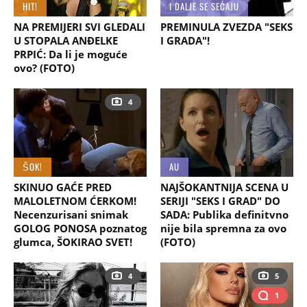
HIT!
I DALJE SE SEĆAJU
NA PREMIJERI SVI GLEDALI
PREMINULA ZVEZDA "SEKS
U STOPALA ANĐELKE
I GRADA"!
PRPIĆ: Da li je moguće
ovo? (FOTO)
4
ŠOK!
AU
SKINUO GAĆE PRED
NAJŠOKANTNIJA SCENA U
MALOLETNOM ĆERKOM!
SERIJI "SEKS I GRAD" DO
Necenzurisani snimak
SADA: Publika definitvno
GOLOG PONOSA poznatog
nije bila spremna za ovo
glumca, ŠOKIRAO SVET!
(FOTO)
4
5
1