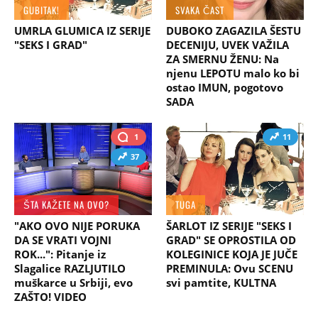
GUBITAK!
SVAKA ČAST
UMRLA GLUMICA IZ SERIJE
DUBOKO ZAGAZILA ŠESTU
"SEKS I GRAD"
DECENIJU, UVEK VAŽILA
ZA SMERNU ŽENU: Na
njenu LEPOTU malo ko bi
ostao IMUN, pogotovo
SADA
1
11
37
ŠTA KAŽETE NA OVO?
TUGA
"AKO OVO NIJE PORUKA
ŠARLOT IZ SERIJE "SEKS I
DA SE VRATI VOJNI
GRAD" SE OPROSTILA OD
ROK...": Pitanje iz
KOLEGINICE KOJA JE JUČE
Slagalice RAZLJUTILO
PREMINULA: Ovu SCENU
muškarce u Srbiji, evo
svi pamtite, KULTNA
ZAŠTO! VIDEO