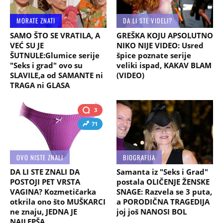
MORATE ZNATI
DA LI STE VIDELI?
SAMO ŠTO SE VRATILA, A
GREŠKA KOJU APSOLUTNO
VEĆ SU JE
NIKO NIJE VIDEO: Usred
ŠUTNULE:Glumice serije
špice poznate serije
"Seks i grad" ovo su
veliki ispad, KAKAV BLAM
SLAVILE,a od SAMANTE ni
(VIDEO)
TRAGA ni GLASA
3
71
OVO NISTE ZNALI
BIOGRAFIJA
DA LI STE ZNALI DA
Samanta iz "Seks i Grad"
POSTOJI PET VRSTA
postala OLIČENJE ŽENSKE
VAGINA? Kozmetičarka
SNAGE: Razvela se 3 puta,
otkrila ono što MUŠKARCI
a PORODIČNA TRAGEDIJA
ne znaju, JEDNA JE
joj još NANOSI BOL
NAJLEPŠA