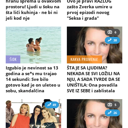
hranu sprema u ovakvom
Ovo je pravi RAZLOG
prostoru! Ljudi u šoku na
zašto Zverka umire u
šta liči kuhinja - ne bi ni
prvoj epizodi novog
jeli kod nje
"Seksa i grada"
6
38
ŠOK
KAKVA PROMENA!
Izgubio je nevinost sa 13
ŠTA JE SA LJUDIMA?
godina a se*s mu trajao
NEKADA SE SVI LOŽILI NA
14 sekundi: Sve bilo
NJU, A SADA TVRDE DA SE
gotovo kad je on uleteo u
UNIŠTILA: Ona povadila
sobu, skandalčina
SVE IZ SEBE i zablistala
49
5
26