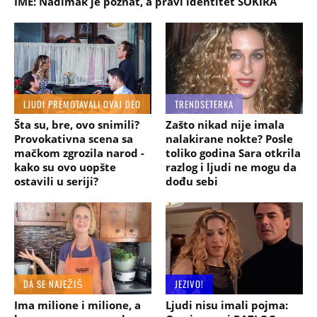
IME: Nadimak je poznat, a pravi identitet ŠOKIRA
LJUDI PREMOTAVALI OVAJ DEO
TRENDSETERKA
Šta su, bre, ovo snimili?
Zašto nikad nije imala
Provokativna scena sa
nalakirane nokte? Posle
mačkom zgrozila narod -
toliko godina Sara otkrila
kako su ovo uopšte
razlog i ljudi ne mogu da
ostavili u seriji?
dođu sebi
DA SE NAJEŽIŠ
JEZIVO!
Ima milione i milione, a
Ljudi nisu imali pojma: