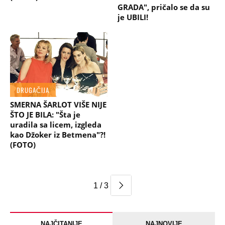
GRADA", pričalo se da su
je UBILI!
DRUGAČIJA
SMERNA ŠARLOT VIŠE NIJE
ŠTO JE BILA: "Šta je
uradila sa licem, izgleda
kao Džoker iz Betmena"?!
(FOTO)
1 / 3
NAJČITANIJE
NAJNOVIJE