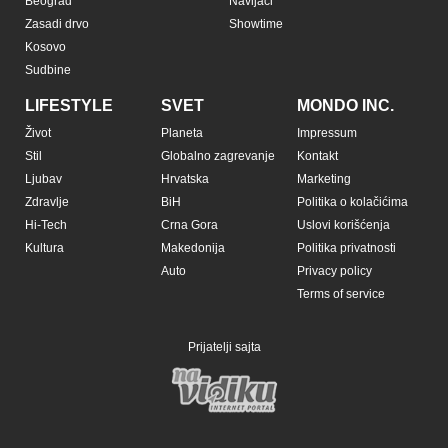
Beograd
Navijači
Zasadi drvo
Showtime
Kosovo
Sudbine
LIFESTYLE
SVET
MONDO INC.
Život
Planeta
Impressum
Stil
Globalno zagrevanje
Kontakt
Ljubav
Hrvatska
Marketing
Zdravlje
BiH
Politika o kolačićima
Hi-Tech
Crna Gora
Uslovi korišćenja
Kultura
Makedonija
Politika privatnosti
Auto
Privacy policy
Terms of service
Prijatelji sajta