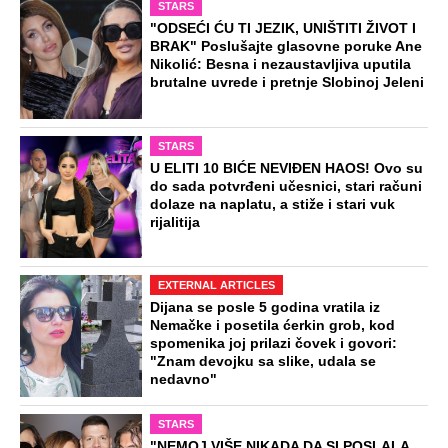
STARS
"ODSEĆI ĆU TI JEZIK, UNIŠTITI ŽIVOT I
BRAK" Poslušajte glasovne poruke Ane
Nikolić: Besna i nezaustavljiva uputila
brutalne uvrede i pretnje Slobinoj Jeleni
STARS
U ELITI 10 BIĆE NEVIĐEN HAOS! Ovo su
do sada potvrđeni učesnici, stari računi
dolaze na naplatu, a stiže i stari vuk
rijalitija
EXTERNAL ARTICLES
Dijana se posle 5 godina vratila iz
Nemačke i posetila ćerkin grob, kod
spomenika joj prilazi čovek i govori:
"Znam devojku sa slike, udala se
nedavno"
STARS
"NEMOJ VIŠE NIKADA DA SI POSLALA