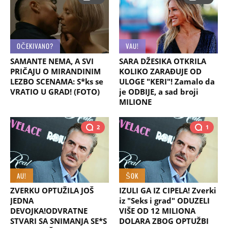
OČEKIVANO?
VAU!
SAMANTE NEMA, A SVI
SARA DŽESIKA OTKRILA
PRIČAJU O MIRANDINIM
KOLIKO ZARAĐUJE OD
LEZBO SCENAMA: S*ks se
ULOGE "KERI"! Zamalo da
VRATIO U GRAD! (FOTO)
je ODBIJE, a sad broji
MILIONE
2
1
AU!
ŠOK
ZVERKU OPTUŽILA JOŠ
IZULI GA IZ CIPELA! Zverki
JEDNA
iz "Seks i grad" ODUZELI
DEVOJKA!ODVRATNE
VIŠE OD 12 MILIONA
STVARI SA SNIMANJA SE*S
DOLARA ZBOG OPTUŽBI