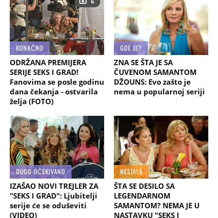
6
KONAČNO
GDE JE?
ODRŽANA PREMIJERA
ZNA SE ŠTA JE SA
SERIJE SEKS I GRAD!
ČUVENOM SAMANTOM
Fanovima se posle godinu
DŽOUNS: Evo zašto je
dana čekanja - ostvarila
nema u popularnoj seriji
želja (FOTO)
DUGO OČEKIVANO
NESTALA
IZAŠAO NOVI TREJLER ZA
ŠTA SE DESILO SA
"SEKS I GRAD": Ljubitelji
LEGENDARNOM
serije će se oduševiti
SAMANTOM? NEMA JE U
(VIDEO)
NASTAVKU "SEKS I