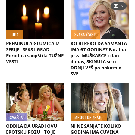
5
TUGA
SVAKA ČAST!
PREMINULA GLUMICA IZ
KO BI REKO DA SAMANTA
SERIJE "SEKS I GRAD":
IMA 67 GODINA? Fatalna
Porodica saopštila TUŽNE
je za MUŠKARCE i dan
VESTI
danas, SKINULA se u
DONJI VEŠ pa pokazala
SVE
SVAŠTA
MNOGI NE ZNAJU
ODBILA DA URADI OVU
NI NE SANJATE KOLIKO
EROTSKU POZU I TO JE
GODINA IMA ČUVENA