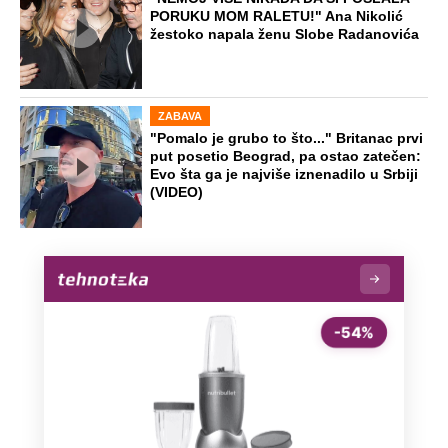
PORUKU MOM RALETU!" Ana Nikolić
žestoko napala ženu Slobe Radanovića
ZABAVA
"Pomalo je grubo to što..." Britanac prvi
put posetio Beograd, pa ostao zatečen:
Evo šta ga je najviše iznenadilo u Srbiji
(VIDEO)