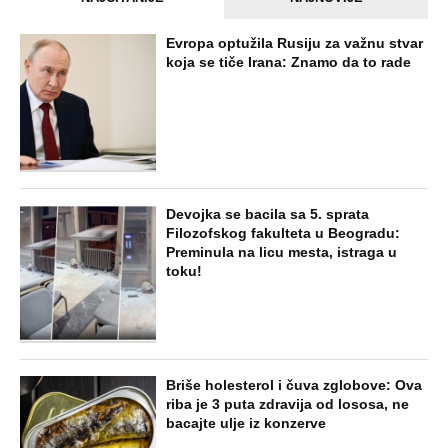
Evropa optužila Rusiju za važnu stvar
koja se tiče Irana: Znamo da to rade
Devojka se bacila sa 5. sprata
Filozofskog fakulteta u Beogradu:
Preminula na licu mesta, istraga u
toku!
Briše holesterol i čuva zglobove: Ova
riba je 3 puta zdravija od lososa, ne
bacajte ulje iz konzerve