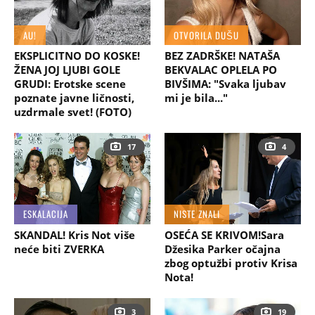
AU!
OTVORILA DUŠU
EKSPLICITNO DO KOSKE!
BEZ ZADRŠKE! NATAŠA
ŽENA JOJ LJUBI GOLE
BEKVALAC OPLELA PO
GRUDI: Erotske scene
BIVŠIMA: "Svaka ljubav
poznate javne ličnosti,
mi je bila..."
uzdrmale svet! (FOTO)
17
4
ESKALACIJA
NISTE ZNALI
SKANDAL! Kris Not više
OSEĆA SE KRIVOM!Sara
neće biti ZVERKA
Džesika Parker očajna
zbog optužbi protiv Krisa
Nota!
3
19