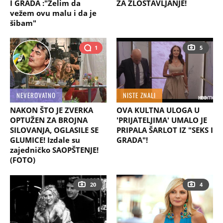
I GRADA :"Želim da
ZA ZLOSTAVLJANJE!
vežem ovu malu i da je
šibam"
1
5
NEVEROVATNO
NISTE ZNALI
NAKON ŠTO JE ZVERKA
OVA KULTNA ULOGA U
OPTUŽEN ZA BROJNA
'PRIJATELJIMA' UMALO JE
SILOVANJA, OGLASILE SE
PRIPALA ŠARLOT IZ "SEKS I
GLUMICE! Izdale su
GRADA"!
zajedničko SAOPŠTENJE!
(FOTO)
20
4