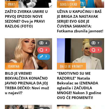
OBRT
SEKS I GRAD
ZAŠTO ZVERKA UMIRE U
UŽIVA U KAPUĆINU I BAŠ
PRVOJ EPIZODI NOVE
JE BRIGA ZA NASTAVAK
SEZONE? Ovo je PRAVI
SERIJE! EVO GDE JE
RAZLOG (FOTO)
ČUVENA SAMANTA:
Fotkama zbunila javnost!
4
7
3
1
7
ISKRENA
DA LI JE VREME?
BILO JE VREME!
"EMOTIVNO SU ME
BEKVALČEVA KONAČNO
RAZORILE" Nataša
JAVNO PRIZNALA DA JOJ
Bekvalac se IZNENADA
TREBA DEČKO: Novi muž
oglasila i ZAČUDILA
u najavi!?
MNOGE! Nakon 3 godine
OVO ĆE PROMENITI!