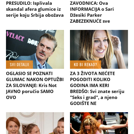
PRESUDILO: Isplivala
ZAVODNICA: Ova
skandal afera glumice iz
INFORMACIJA o Sari
serije koju Srbija obožava
Džesiki Parker
ZABEZEKNUĆE sve
SVI DETALJI
KO BI REKAO?
OGLASIO SE POZNATI
ZA 3 ŽIVOTA NEĆETE
GLUMAC NAKON OPTUŽBI
POGODITI KOLIKO
ZA SILOVANJE: Kris Not
GODINA IMA KERI
JAVNO poručio SAMO
BREDŠO: Svi znate seriju
OVO
"Seks i grad", a njeno
GODIŠTE NE