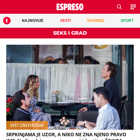
NAJNOVIJE
VESTI
SHOWBIZ
SPORT
SEKS I GRAD
SVET IZNEVEROVAO
SRPKINJAMA JE UZOR, A NIKO NE ZNA NJENO PRAVO