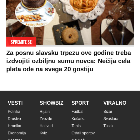
SPREMITE SE
Za posnu slavsku trpezu ove godine treba
izdvojiti ozbiljnu sumu novca: Nečija cela
plata ode na svega 20 gostiju
VESTI
SHOWBIZ
SPORT
VIRALNO
Politika
Rijaliti
Fudbal
Bizar
Društvo
Zvezde
Košarka
Svaštara
Hronika
Holivud
Tenis
Tiktok
Ekonomija
Kviz
Ostali sportovi