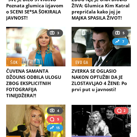
Poznata glumica izjavom
ŽIVA: Glumica Kim Katral
o SCENI SE*SA ŠOKIRALA
prepričala kako joj je
JAVNOST!
MAJKA SPASILA ŽIVOT!
3
5
7
ŠOK
EVO GA
ČUVENA SAMANTA
ZVERKA SE OGLASIO
DŽOUNS ODBILA ULOGU
NAKON OPTUŽBI DA JE
ZBOG EKSPLICITNIH
ZLOSTAVLJAO 4 ŽENE: Po
FOTOGRAFIJA
prvi put u javnosti!
TINEJDŽERA?!
4
2
5
15