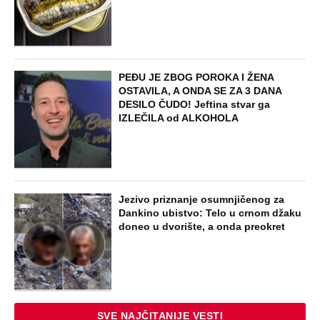
PEĐU JE ZBOG POROKA I ŽENA
OSTAVILA, A ONDA SE ZA 3 DANA
DESILO ČUDO! Jeftina stvar ga
IZLEČILA od ALKOHOLA
Jezivo priznanje osumnjičenog za
Dankino ubistvo: Telo u crnom džaku
doneo u dvorište, a onda preokret
SVE NAJČITANIJE VESTI