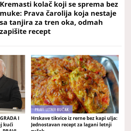
Kremasti kolač koji se sprema bez
muke: Prava čarolija koja nestaje
sa tanjira za tren oka, odmah
zapišite recept
PRAVI LETNJI RUČAK
OGRADA I
Hrskave tikvice iz rerne bez kapi ulja:
j kući
Jednostavan recept za lagani letnji