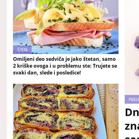
ŠTETA
Omiljeni deo sedviča je jako štetan, samo
2 kriške ovoga i u problemu ste: Trujete se
svaki dan, slede i posledice!
POGL
Dn
zn