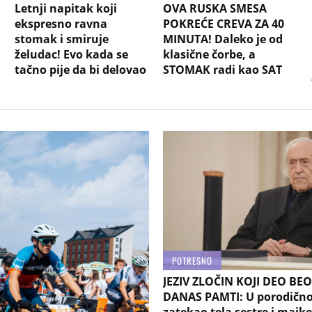
Letnji napitak koji
OVA RUSKA SMESA
ekspresno ravna
POKREĆE CREVA ZA 40
stomak i smiruje
MINUTA! Daleko je od
želudac! Evo kada se
klasične čorbe, a
tačno pije da bi delovao
STOMAK radi kao SAT
POTRESNO
JEZIV ZLOČIN KOJI DEO BE
DANAS PAMTI: U porodično