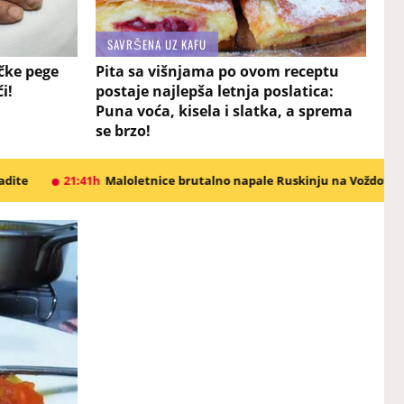
SAVRŠENA UZ KAFU
čke pege
Pita sa višnjama po ovom receptu
i!
postaje najlepša letnja poslatica:
Puna voća, kisela i slatka, a sprema
se brzo!
letnice brutalno napale Ruskinju na Voždovcu: Oborile je i tukle!