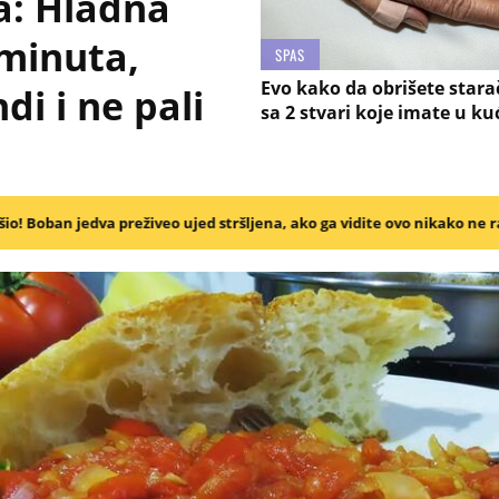
a: Hladna
 minuta,
SPAS
Evo kako da obrišete stara
i i ne pali
sa 2 stvari koje imate u kuć
eo ujed stršljena, ako ga vidite ovo nikako ne radite
21:41h
Malo