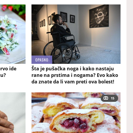
OPASNO
rvo ide
Šta je pušačka noga i kako nastaju
tu?
rane na prstima i nogama? Evo kako
da znate da li vam preti ova bolest!
15