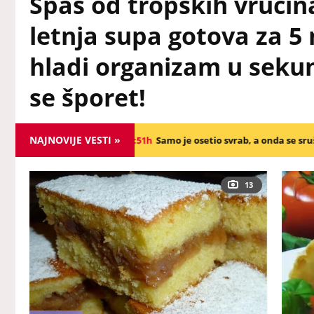
Spas od tropskih vrućin
letnja supa gotova za 5
hladi organizam u sekund
se šporet!
NAJNOVIJE VESTI »
21:51h
Samo je osetio svrab, a onda se srušio! Boban jedva preživ
13