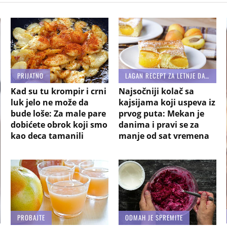
PRIJATNO
LAGAN RECEPT ZA LETNJE DANE
Kad su tu krompir i crni
Najsočniji kolač sa
luk jelo ne može da
kajsijama koji uspeva iz
bude loše: Za male pare
prvog puta: Mekan je
dobićete obrok koji smo
danima i pravi se za
kao deca tamanili
manje od sat vremena
PROBAJTE
ODMAH JE SPREMITE