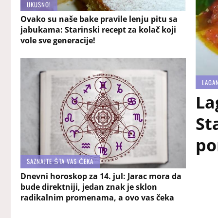
UKUSNO!
Ovako su naše bake pravile lenju pitu sa
jabukama: Starinski recept za kolač koji
vole sve generacije!
LAGA
La
St
po
SAZNAJTE ŠTA VAS ČEKA
Dnevni horoskop za 14. jul: Jarac mora da
bude direktniji, jedan znak je sklon
radikalnim promenama, a ovo vas čeka