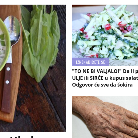
IZNENADIĆETE SE
"TO NE BI VALJALO!" Da li p
ULJE ili SIRĆE u kupus sala
Odgovor će sve da šokira