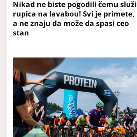
Nikad ne biste pogodili čemu služi
rupica na lavabou! Svi je primete,
a ne znaju da može da spasi ceo
stan