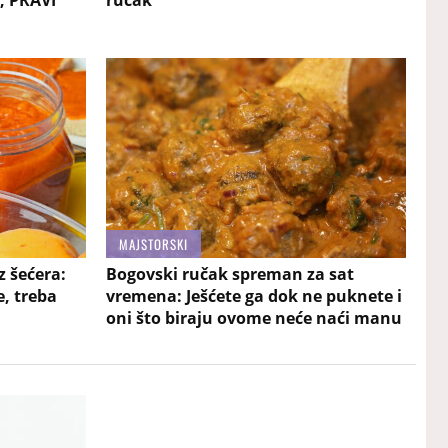
e, PRAVI
ručak
MAJSTORSKI
z šećera:
Bogovski ručak spreman za sat
, treba
vremena: Ješćete ga dok ne puknete i
oni što biraju ovome neće naći manu