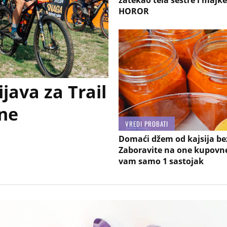
zatekao tela sestre i majk
HOROR
java za Trail
ane
VREDI PROBATI
Domaći džem od kajsija be
Zaboravite na one kupovne
vam samo 1 sastojak