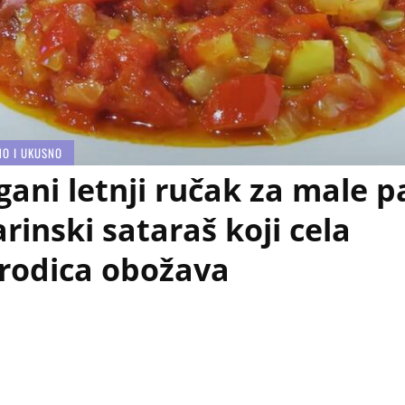
NO I UKUSNO
gani letnji ručak za male p
arinski sataraš koji cela
rodica obožava