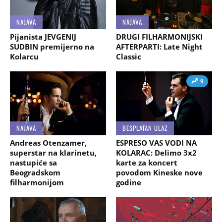
NAJAVA
NAJAVA
Pijanista JEVGENIJ
DRUGI FILHARMONIJSKI
SUDBIN premijerno na
AFTERPARTI: Late Night
Kolarcu
Classic
9
NAJAVA
BESPLATAN ULAZ
Andreas Otenzamer,
ESPRESO VAS VODI NA
superstar na klarinetu,
KOLARAC: Delimo 3x2
nastupiće sa
karte za koncert
Beogradskom
povodom Kineske nove
filharmonijom
godine