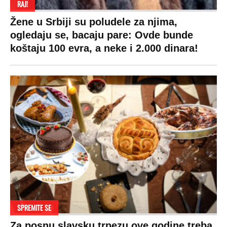
RAJ!
Žene u Srbiji su poludele za njima,
ogledaju se, bacaju pare: Ovde bunde
koštaju 100 evra, a neke i 2.000 dinara!
SPREMITE SE
Za posnu slavsku trpezu ove godine treba