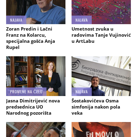
NAJAVA
NAJAVA
Zoran Predin i Lačni
Umetnost zvuka u
Franz na Kolarcu,
radovima Tanje Vujinović
specijalna gošća Anja
u ArtLabu
Rupel
PROMENE NA ČELU
NAJAVA
Jasna Dimitrijević nova
Šostakovičeva Osma
predsednica UO
simfonija nakon pola
Narodnog pozorišta
veka