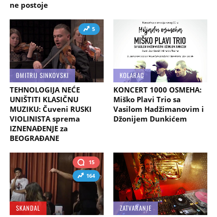
ne postoje
5
DMITRIJ SINKOVSKI
KOLARAC
TEHNOLOGIJA NEĆE
KONCERT 1000 OSMEHA:
UNIŠTITI KLASIČNU
Miško Plavi Trio sa
MUZIKU: Čuveni RUSKI
Vasilom Hadžimanovim i
VIOLINISTA sprema
Džonijem Dunkićem
IZNENAĐENJE za
BEOGRAĐANE
15
164
SKANDAL
ZATVARANJE