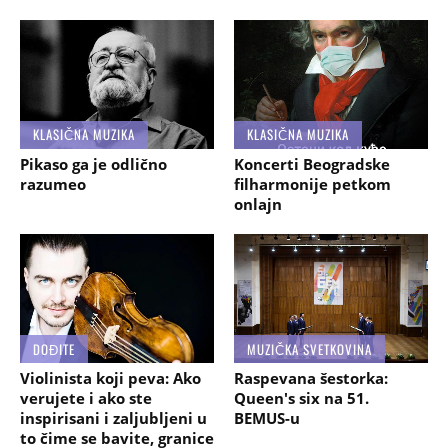
KLASIČNA MUZIKA
KLASIČNA MUZIKA
Pikaso ga je odlično
Koncerti Beogradske
razumeo
filharmonije petkom
onlajn
DOĐITE
MUZIČKA SVETKOVINA
Violinista koji peva: Ako
Raspevana šestorka:
verujete i ako ste
Queen's six na 51.
inspirisani i zaljubljeni u
BEMUS-u
to čime se bavite, granice