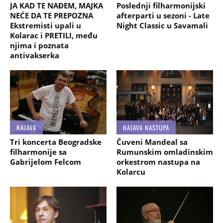
JA KAD TE NAĐEM, MAJKA
Poslednji filharmonijski
NEĆE DA TE PREPOZNA
afterparti u sezoni - Late
Ekstremisti upali u
Night Classic u Savamali
Kolarac i PRETILI, među
njima i poznata
antivakserka
NAJAVA
NAJAVA NASTUPA
Tri koncerta Beogradske
Čuveni Mandeal sa
filharmonije sa
Rumunskim omladinskim
Gabrijelom Felcom
orkestrom nastupa na
Kolarcu