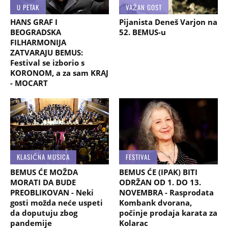
U PETAK
VAŽAN GOST
HANS GRAF I
Pijanista Deneš Varjon na
BEOGRADSKA
52. BEMUS-u
FILHARMONIJA
ZATVARAJU BEMUS:
Festival se izborio s
KORONOM, a za sam KRAJ
- MOCART
KLASIČNA MUSICA
FESTIVAL
BEMUS ĆE MOŽDA
BEMUS ĆE (IPAK) BITI
MORATI DA BUDE
ODRŽAN OD 1. DO 13.
PREOBLIKOVAN - Neki
NOVEMBRA - Rasprodata
gosti možda neće uspeti
Kombank dvorana,
da doputuju zbog
počinje prodaja karata za
pandemije
Kolarac