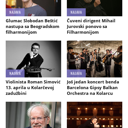
NAJAVA
NAJAVA
Glumac Slobodan Beštić
Čuveni dirigent Mihail
nastupa sa Beogradskom
Jurovski ponovo sa
filharmonijom
Filharmonijom
NAJAVA
NAJAVA
Violinista Roman Simović
Još jedan koncert benda
13. aprila u Kolarčevoj
Barcelona Gipsy Balkan
zadužbini
Orchestra na Kolarcu