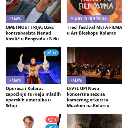
NAJAVA
FILMOVI O FILMOVIMA
UMETNOST TRIJA: Džez
Treći festival META FILMA
kontrabasista Nenad
u Art Bioskopu Kolarac
Vasilić u Beogradu i Nišu
11
NAJAVA
NAJAVA
Operosa i Kolarac
LEVEL UP! Nova
započinju turneju mladih
koncertna sezona
operskih umetnika u
kamernog orkestra
Srbiji
Muzikon na Kolarcu
1
7