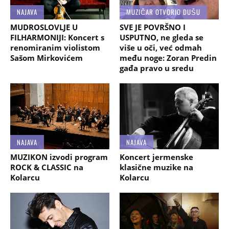
NAJAVA
MUZIČAR OTVORIO DUŠU
MUDROSLOVLJE U
SVE JE POVRŠNO I
FILHARMONIJI: Koncert s
USPUTNO, ne gleda se
renomiranim violistom
više u oči, već odmah
Sašom Mirkovićem
među noge: Zoran Predin
gađa pravo u sredu
NAJAVA
NAJAVA
MUZIKON izvodi program
Koncert jermenske
ROCK & CLASSIC na
klasične muzike na
Kolarcu
Kolarcu