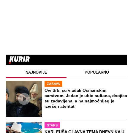
NAJNOVIJE
POPULARNO
ZABAVA
Ovi Srbi su vladali Osmanskim
carstvom: Jedan je ubio sultana, dvojica
su zadavljena, a na najmoćnijeg je
izvršen atentat
STARS
KARLEUŠA GLAVNA TEMA DNEVNIKA U