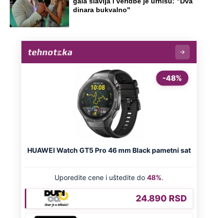
gala slavlja i veridbe je urnišu: "Dva
dinara bukvalno"