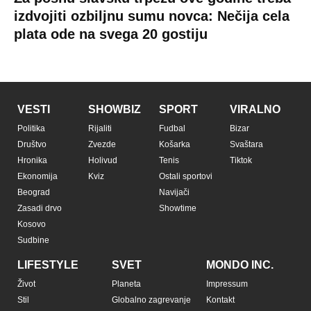
izdvojiti ozbiljnu sumu novca: Nečija cela
plata ode na svega 20 gostiju
VESTI
SHOWBIZ
SPORT
VIRALNO
Politika
Rijaliti
Fudbal
Bizar
Društvo
Zvezde
Košarka
Svaštara
Hronika
Holivud
Tenis
Tiktok
Ekonomija
Kviz
Ostali sportovi
Beograd
Navijači
Zasadi drvo
Showtime
Kosovo
Sudbine
LIFESTYLE
SVET
MONDO INC.
Život
Planeta
Impressum
Stil
Globalno zagrevanje
Kontakt