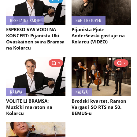
BESPLATNE KARTE
BAH I BETOVEN
ESPRESO VAS VODI NA
Pijanista Pjotr
KONCERT: Pijanista Uki
Anderševski gostuje na
Ovaskainen svira Bramsa
Kolarcu (VIDEO)
na Kolarcu
1
2
NAJAVA
NAJAVA
VOLITE LI BRAMSA:
Brodski kvartet, Ramon
Muzički maraton na
Vargas i SO RTS na 50.
Kolarcu
BEMUS-u