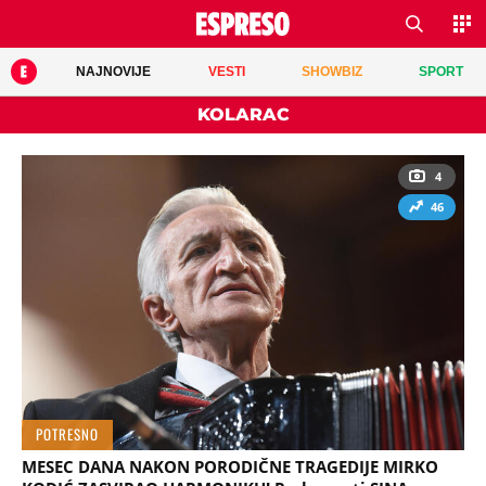
NAJNOVIJE
VESTI
SHOWBIZ
SPORT
KOLARAC
4
46
POTRESNO
MESEC DANA NAKON PORODIČNE TRAGEDIJE MIRKO