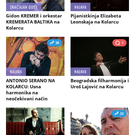
ZNAČAJAN GOST
NAJAVA
Gidon KREMER i orkestar
Pijanistkinja Elizabeta
KREMERATA BALTIKA na
Leonskaja na Kolarcu
Kolarcu
38
1
NAJAVA
NAJAVA
ANTONIO SERANO NA
Beogradska filharmonija i
KOLARCU: Usna
Uroš Lajović na Kolarcu
harmonika na
neočekivani način
22