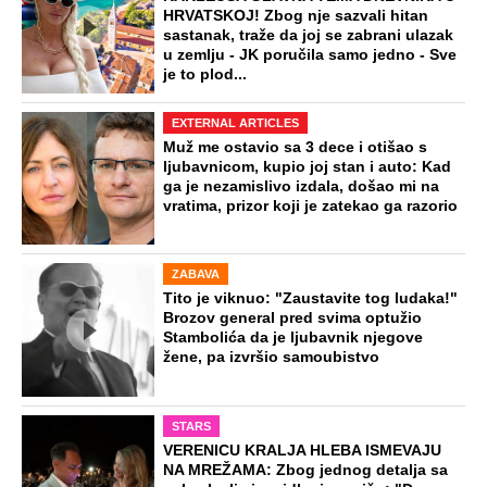
HRVATSKOJ! Zbog nje sazvali hitan
sastanak, traže da joj se zabrani ulazak
u zemlju - JK poručila samo jedno - Sve
je to plod...
EXTERNAL ARTICLES
Muž me ostavio sa 3 dece i otišao s
ljubavnicom, kupio joj stan i auto: Kad
ga je nezamislivo izdala, došao mi na
vratima, prizor koji je zatekao ga razorio
ZABAVA
Tito je viknuo: "Zaustavite tog ludaka!"
Brozov general pred svima optužio
Stambolića da je ljubavnik njegove
žene, pa izvršio samoubistvo
STARS
VERENICU KRALJA HLEBA ISMEVAJU
NA MREŽAMA: Zbog jednog detalja sa