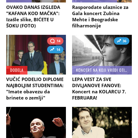
OVAKO DANAS IZGLEDA
Rasporodate ulaznice za
"KAFANA KOD MAČKA":
Gala koncert Zubina
Izašle slike, BIĆETE U
Mehte i Beogradske
ŠOKU (FOTO)
filharmonije
14
36
14
DODELA
KONCERT NA KOJI VREDI OTIĆI
VUČIĆ PODELIO DIPLOME
LEPA VEST ZA SVE
NAJBOLJIM STUDENTIMA:
DIVLJANOVE FANOVE:
"Imate obavezu da
Koncert na KOLARCU 7.
brinete o zemlji"
FEBRUARA!