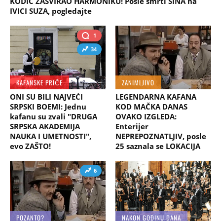
KODIĆ ZASVIRAO HARMONIKU! Posle smrti SINA na
IVICI SUZA, pogledajte
1
34
KAFANSKE PRIČE
ZANIMLJIVO
ONI SU BILI NAJVEĆI
LEGENDARNA KAFANA
SRPSKI BOEMI: Jednu
KOD MAČKA DANAS
kafanu su zvali "DRUGA
OVAKO IZGLEDA:
SRPSKA AKADEMIJA
Enterijer
NAUKA I UMETNOSTI",
NEPREPOZNATLJIV, posle
evo ZAŠTO!
25 saznala se LOKACIJA
6
POZANTO?
NAKON GODINU DANA