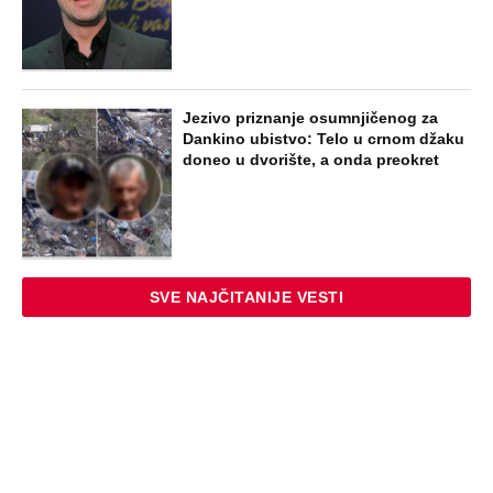
Jezivo priznanje osumnjičenog za
Dankino ubistvo: Telo u crnom džaku
doneo u dvorište, a onda preokret
SVE NAJČITANIJE VESTI