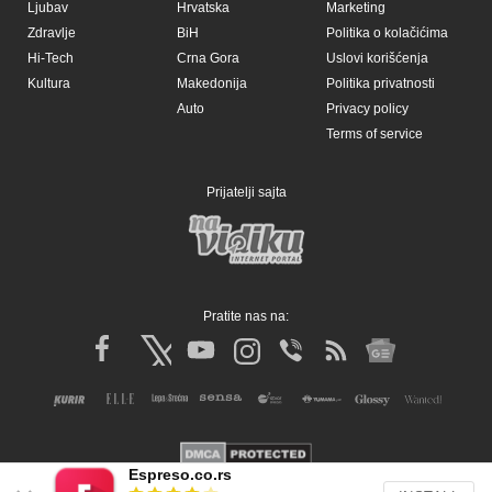
Ljubav
Hrvatska
Marketing
Zdravlje
BiH
Politika o kolačićima
Hi-Tech
Crna Gora
Uslovi korišćenja
Kultura
Makedonija
Politika privatnosti
Auto
Privacy policy
Terms of service
Prijatelji sajta
Pratite nas na:
Espreso.co.rs