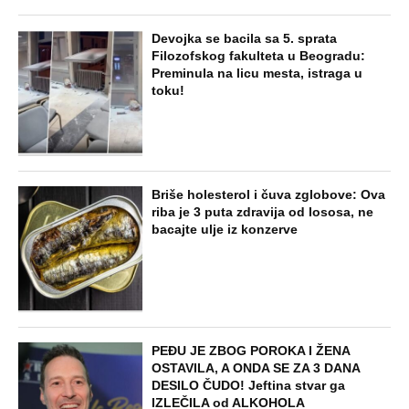
Devojka se bacila sa 5. sprata
Filozofskog fakulteta u Beogradu:
Preminula na licu mesta, istraga u
toku!
Briše holesterol i čuva zglobove: Ova
riba je 3 puta zdravija od lososa, ne
bacajte ulje iz konzerve
PEĐU JE ZBOG POROKA I ŽENA
OSTAVILA, A ONDA SE ZA 3 DANA
DESILO ČUDO! Jeftina stvar ga
IZLEČILA od ALKOHOLA