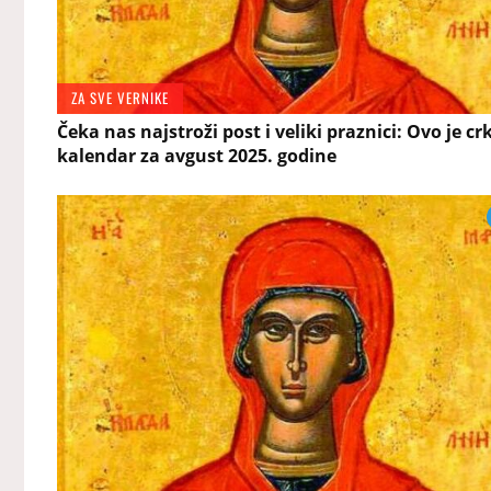
ZA SVE VERNIKE
Čeka nas najstroži post i veliki praznici: Ovo je cr
kalendar za avgust 2025. godine