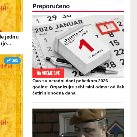
Preporučeno
de jednu
je...
202
NA VREME SVE
Ovo su neradni dani početkom 2026.
godine: Organizujte sebi mini odmor od čak
četiri slobodna dana