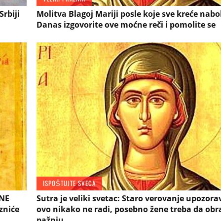
Srbiji
Molitva Blagoj Mariji posle koje sve kreće nabol
Danas izgovorite ove moćne reči i pomolite se
ISPOŠTUJTE SVECA
 NE
Sutra je veliki svetac: Staro verovanje upozora
zniće
ovo nikako ne radi, posebno žene treba da obr
pažnju