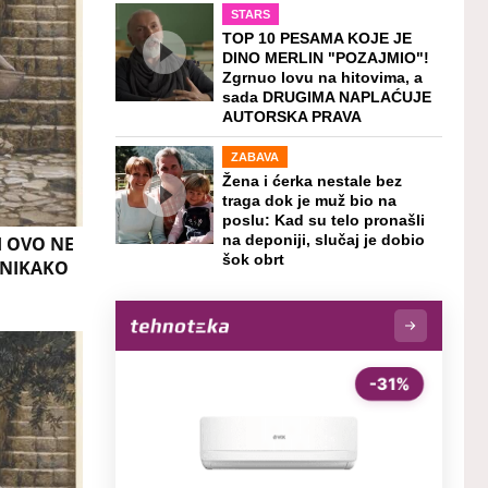
STARS
TOP 10 PESAMA KOJE JE
DINO MERLIN "POZAJMIO"!
Zgrnuo lovu na hitovima, a
sada DRUGIMA NAPLAĆUJE
AUTORSKA PRAVA
ZABAVA
Žena i ćerka nestale bez
traga dok je muž bio na
poslu: Kad su telo pronašli
I OVO NE
na deponiji, slučaj je dobio
šok obrt
o NIKAKO