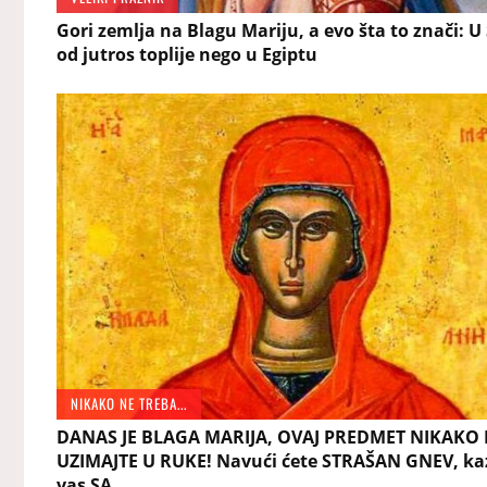
Gori zemlja na Blagu Mariju, a evo šta to znači: U 
od jutros toplije nego u Egiptu
NIKAKO NE TREBA...
DANAS JE BLAGA MARIJA, OVAJ PREDMET NIKAKO
UZIMAJTE U RUKE! Navući ćete STRAŠAN GNEV, ka
vas SA...