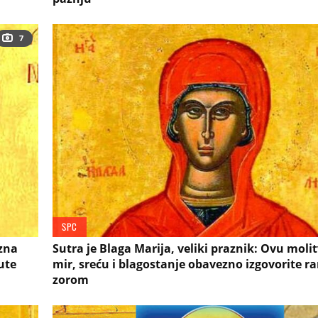
7
SPC
ezna
Sutra je Blaga Marija, veliki praznik: Ovu moli
ute
mir, sreću i blagostanje obavezno izgovorite 
zorom