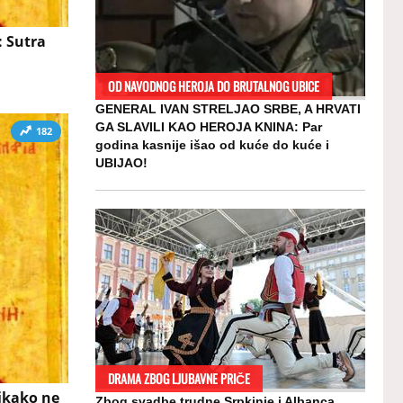
: Sutra
OD NAVODNOG HEROJA DO BRUTALNOG UBICE
GENERAL IVAN STRELJAO SRBE, A HRVATI
GA SLAVILI KAO HEROJA KNINA: Par
182
godina kasnije išao od kuće do kuće i
UBIJAO!
DRAMA ZBOG LJUBAVNE PRIČE
nikako ne
Zbog svadbe trudne Srpkinje i Albanca