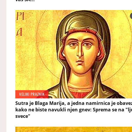
VELIKI PRAZNIK
Sutra je Blaga Marija, a jedna namirnica je obav
kako ne biste navukli njen gnev: Sprema se na "lj
svece"