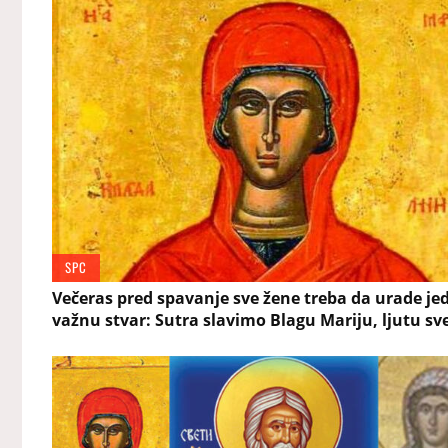
SPC
Večeras pred spavanje sve žene treba da urade je
važnu stvar: Sutra slavimo Blagu Mariju, ljutu sv