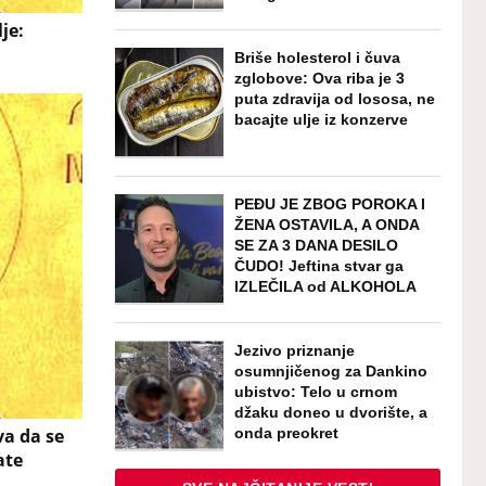
je:
Briše holesterol i čuva
zglobove: Ova riba je 3
puta zdravija od lososa, ne
bacajte ulje iz konzerve
PEĐU JE ZBOG POROKA I
ŽENA OSTAVILA, A ONDA
SE ZA 3 DANA DESILO
ČUDO! Jeftina stvar ga
IZLEČILA od ALKOHOLA
Jezivo priznanje
osumnjičenog za Dankino
ubistvo: Telo u crnom
džaku doneo u dvorište, a
onda preokret
va da se
ate