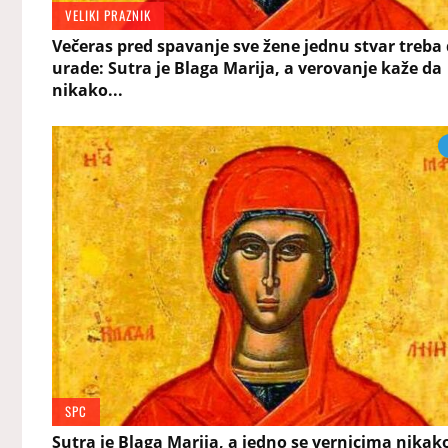
VELIKI PRAZNIK
Večeras pred spavanje sve žene jednu stvar treba
urade: Sutra je Blaga Marija, a verovanje kaže da
nikako...
SPC
Sutra je Blaga Marija, a jedno se vernicima nikak