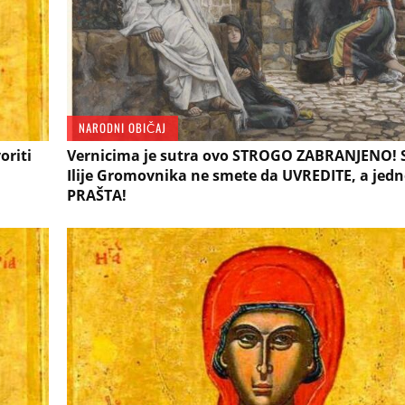
NARODNI OBIČAJ
oriti
Vernicima je sutra ovo STROGO ZABRANJENO! 
Ilije Gromovnika ne smete da UVREDITE, a jed
PRAŠTA!