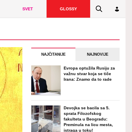
SVET
GLOSSY
NAJČITANIJE
NAJNOVIJE
Evropa optužila Rusiju za
važnu stvar koja se tiče
Irana: Znamo da to rade
Devojka se bacila sa 5.
sprata Filozofskog
fakulteta u Beogradu:
Preminula na licu mesta,
istraga u toku!