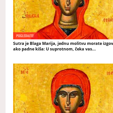
POGLEDAJTE!
Sutra je Blaga Marija, jednu molitvu morate izgov
ako padne kiša: U suprotnom, čeka vas...