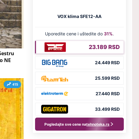
Sestru
no NE
415