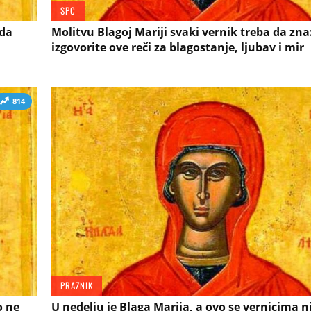
SPC
 da
Molitvu Blagoj Mariji svaki vernik treba da zna
izgovorite ove reči za blagostanje, ljubav i mir
814
PRAZNIK
o ne
U nedelju je Blaga Marija, a ovo se vernicima 