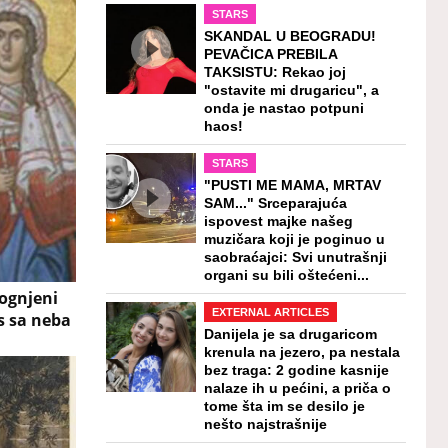
STARS
SKANDAL U BEOGRADU!
PEVAČICA PREBILA
TAKSISTU: Rekao joj
"ostavite mi drugaricu", a
onda je nastao potpuni
haos!
STARS
"PUSTI ME MAMA, MRTAV
SAM..." Srceparajuća
ispovest majke našeg
muzičara koji je poginuo u
saobraćajci: Svi unutrašnji
organi su bili oštećeni...
"ognjeni
EXTERNAL ARTICLES
es sa neba
Danijela je sa drugaricom
krenula na jezero, pa nestala
bez traga: 2 godine kasnije
nalaze ih u pećini, a priča o
tome šta im se desilo je
nešto najstrašnije