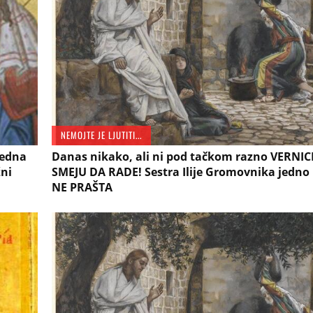
NEMOJTE JE LJUTITI...
jedna
Danas nikako, ali ni pod tačkom razno VERNIC
žni
SMEJU DA RADE! Sestra Ilije Gromovnika jedn
NE PRAŠTA