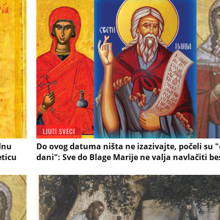
LJUTI SVECI
dnu
Do ovog datuma ništa ne izazivajte, počeli su 
eticu
dani": Sve do Blage Marije ne valja navlačiti b