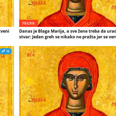
PRAZNIK
kveni
Danas je Blaga Marija, a sve žene treba da ura
stvar: Jedan greh se nikako ne prašta jer se veru
12