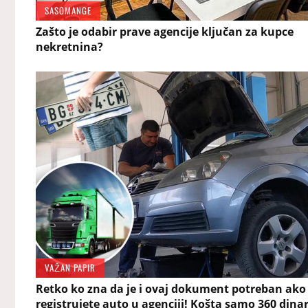
SASOMANGE
Zašto je odabir prave agencije ključan za kupce
nekretnina?
VAŽAN PAPIR
Retko ko zna da je i ovaj dokument potreban ako
registrujete auto u agenciji! Košta samo 360 dinar