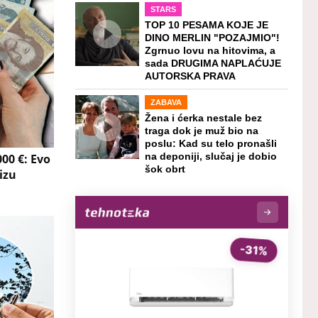
STARS
TOP 10 PESAMA KOJE JE
DINO MERLIN "POZAJMIO"!
Zgrnuo lovu na hitovima, a
sada DRUGIMA NAPLAĆUJE
AUTORSKA PRAVA
ZABAVA
Žena i ćerka nestale bez
traga dok je muž bio na
poslu: Kad su telo pronašli
000 €: Evo
na deponiji, slučaj je dobio
šok obrt
izu