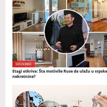
SASOMANGE
Etagi otkriva: Šta motiviše Ruse da ulažu u srpsk
nekretnine?