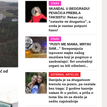
STARS
SKANDAL U BEOGRADU!
PEVAČICA PREBILA
TAKSISTU: Rekao joj
"ostavite mi drugaricu", a
onda je nastao potpuni
haos!
STARS
"PUSTI ME MAMA, MRTAV
SAM..." Srceparajuća
ispovest majke našeg
muzičara koji je poginuo u
saobraćajci: Svi unutrašnji
organi su bili oštećeni...
eć od
EXTERNAL ARTICLES
Danijela je sa drugaricom
krenula na jezero, pa nestala
bez traga: 2 godine kasnije
nalaze ih u pećini, a priča o
tome šta im se desilo je
nešto najstrašnije