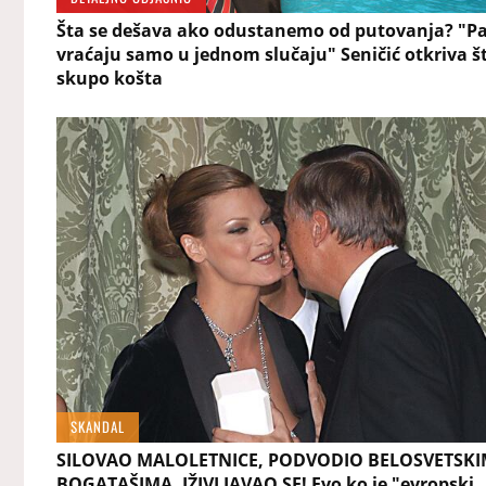
Šta se dešava ako odustanemo od putovanja? "P
vraćaju samo u jednom slučaju" Seničić otkriva š
skupo košta
SKANDAL
SILOVAO MALOLETNICE, PODVODIO BELOSVETSK
BOGATAŠIMA, IŽIVLJAVAO SE! Evo ko je "evropski