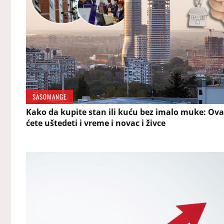
SASOMANGE
Kako da kupite stan ili kuću bez imalo muke: Ov
ćete uštedeti i vreme i novac i živce