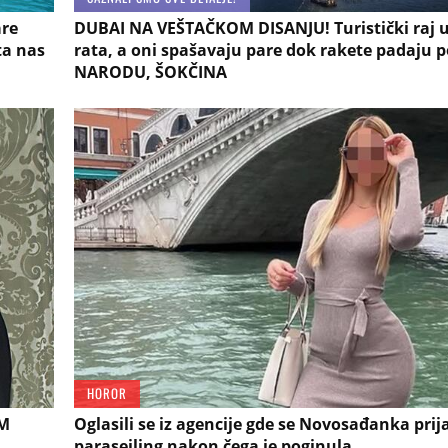
are
DUBAI NA VEŠTAČKOM DISANJU! Turistički raj u
ta nas
rata, a oni spašavaju pare dok rakete padaju p
NARODU, ŠOKČINA
HOROR
IM
Oglasili se iz agencije gde se Novosađanka prija
parasejling nakon čega je poginula