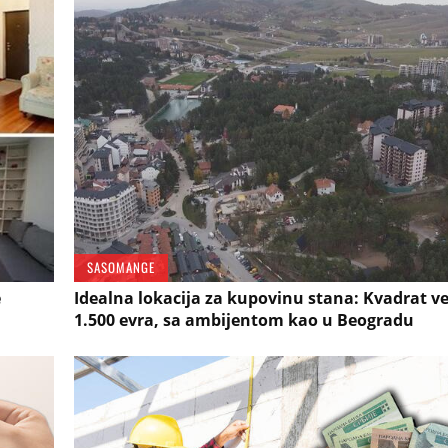
SASOMANGE
e
Idealna lokacija za kupovinu stana: Kvadrat v
1.500 evra, sa ambijentom kao u Beogradu