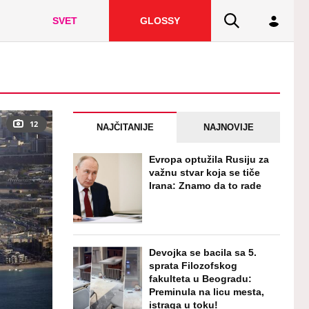
SVET
GLOSSY
12
NAJČITANIJE
NAJNOVIJE
Evropa optužila Rusiju za
važnu stvar koja se tiče
Irana: Znamo da to rade
Devojka se bacila sa 5.
sprata Filozofskog
fakulteta u Beogradu:
Preminula na licu mesta,
istraga u toku!