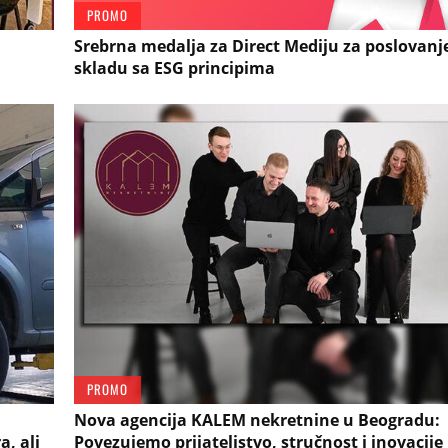
PROMO
Srebrna medalja za Direct Mediju za poslovanj
skladu sa ESG principima
PROMO
Nova agencija KALEM nekretnine u Beogradu:
a, ali
Povezujemo prijateljstvo, stručnost i inovacije