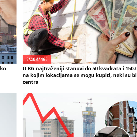
SASOMANGE
ako
U BG najtraženiji stanovi do 50 kvadrata i 150.
na kojim lokacijama se mogu kupiti, neki su bl
centra