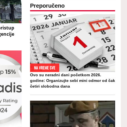
Preporučeno
pristup
encije
NA VREME SVE
Ovo su neradni dani početkom 2026.
godine: Organizujte sebi mini odmor od čak
četiri slobodna dana