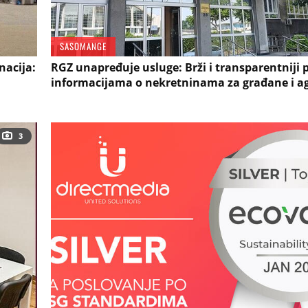
SASOMANGE
nacija:
RGZ unapređuje usluge: Brži i transparentniji 
informacijama o nekretninama za građane i ag
3