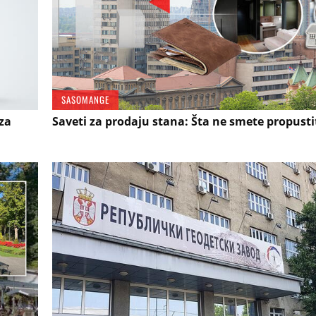
SASOMANGE
iza
Saveti za prodaju stana: Šta ne smete propusti