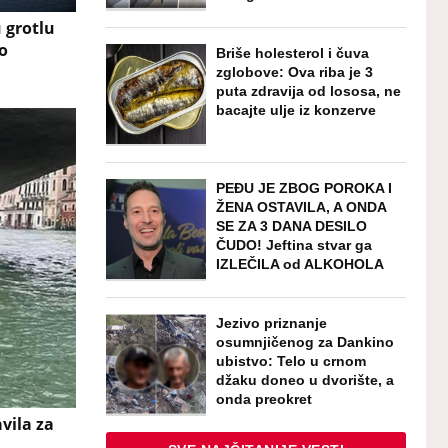
 grotlu
o
Briše holesterol i čuva
zglobove: Ova riba je 3
puta zdravija od lososa, ne
bacajte ulje iz konzerve
PEĐU JE ZBOG POROKA I
ŽENA OSTAVILA, A ONDA
SE ZA 3 DANA DESILO
ČUDO! Jeftina stvar ga
IZLEČILA od ALKOHOLA
Jezivo priznanje
osumnjičenog za Dankino
ubistvo: Telo u crnom
džaku doneo u dvorište, a
onda preokret
vila za